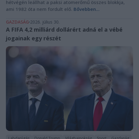
hétvégén leállhat a paksi atomerőmű összes blokkja,
ami 1982 óta nem fordult elő.
Bővebben...
GAZDASÁG
2026. július 30.
A FIFA 4,2 milliárd dollárért adná el a vébé
jogainak egy részét
Labdarúgás
Donald Trump
Világbajnokság
Sport
Gazdaság