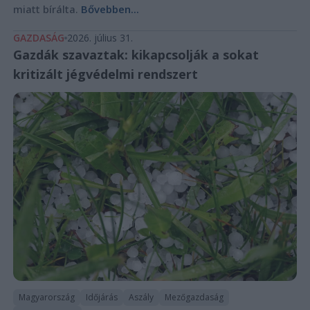
miatt bírálta.
Bővebben...
GAZDASÁG
2026. július 31.
Gazdák szavaztak: kikapcsolják a sokat
kritizált jégvédelmi rendszert
Magyarország
Időjárás
Aszály
Mezőgazdaság