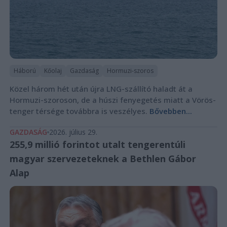
Háború
Kőolaj
Gazdaság
Hormuzi-szoros
Közel három hét után újra LNG-szállító haladt át a
Hormuzi-szoroson, de a húszi fenyegetés miatt a Vörös-
tenger térsége továbbra is veszélyes.
Bővebben...
GAZDASÁG
2026. július 29.
255,9 millió forintot utalt tengerentúli
magyar szervezeteknek a Bethlen Gábor
Alap