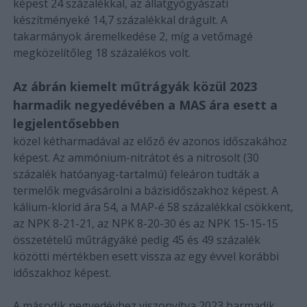
képest 24 százalékkal, az állatgyógyászati
készítményeké 14,7 százalékkal drágult. A
takarmányok áremelkedése 2, míg a vetőmagé
megközelítőleg 18 százalékos volt.
Az ábrán kiemelt műtrágyák közül 2023
harmadik negyedévében a MAS ára esett a
legjelentősebben
közel kétharmadával az előző év azonos időszakához
képest. Az ammónium-nitrátot és a nitrosolt (30
százalék hatóanyag-tartalmú) feleáron tudták a
termelők megvásárolni a bázisidőszakhoz képest. A
kálium-klorid ára 54, a MAP-é 58 százalékkal csökkent,
az NPK 8-21-21, az NPK 8-20-30 és az NPK 15-15-15
összetételű műtrágyáké pedig 45 és 49 százalék
közötti mértékben esett vissza az egy évvel korábbi
időszakhoz képest.
A második negyedévhez viszonyítva 2023 harmadik