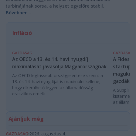
turbinájának sorsa, a helyzet egyelőre stabil.
Bővebben...
Infláció
GAZDASÁG
GAZDASÁG
Az OECD a 13. és 14. havi nyugdíj
A Fidesz-
maximálását javasolja Magyarországnak
startupba
magukra 
Az OECD legfrissebb országjelentése szerint a
gazdákat
13. és 14. havi nyugdíjat is maximálni kellene,
hogy elkerülhető legyen az államadósság
A Supp.li cs
drasztikus emelk...
kistermelők
az állam pe
Ajánljuk még
GAZDASÁG
2026. augusztus 4.