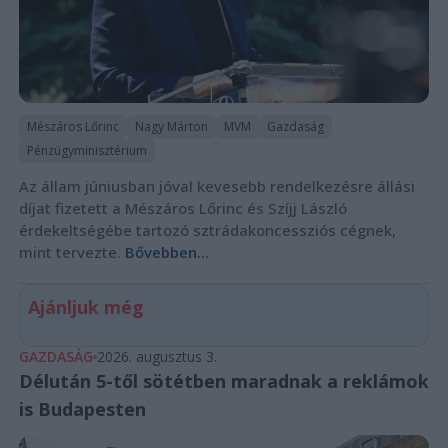
Mészáros Lőrinc
Nagy Márton
MVM
Gazdaság
Pénzügyminisztérium
Az állam júniusban jóval kevesebb rendelkezésre állási
díjat fizetett a Mészáros Lőrinc és Szíjj László
érdekeltségébe tartozó sztrádakoncessziós cégnek,
mint tervezte.
Bővebben...
Ajánljuk még
GAZDASÁG
2026. augusztus 3.
Délután 5-től sötétben maradnak a reklámok
is Budapesten