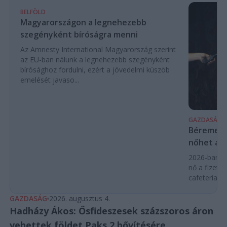
BELFÖLD
Magyarországon a legnehezebb
szegényként bíróságra menni
Az Amnesty International Magyarország szerint
az EU-ban nálunk a legnehezebb szegényként
bírósághoz fordulni, ezért a jövedelmi küszöb
emelését javaso...
GAZDASÁG
Béremelés
nőhet a f
2026-ban a
nő a fizeté
cafeteria v
GAZDASÁG
2026. augusztus 4.
Hadházy Ákos: Ősfideszesek százszoros áron
vehettek földet Paks 2 bővítésére