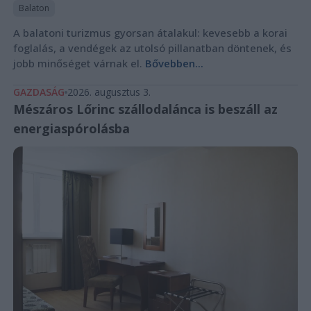
Balaton
A balatoni turizmus gyorsan átalakul: kevesebb a korai
foglalás, a vendégek az utolsó pillanatban döntenek, és
jobb minőséget várnak el.
Bővebben...
GAZDASÁG
2026. augusztus 3.
Mészáros Lőrinc szállodalánca is beszáll az
energiaspórolásba