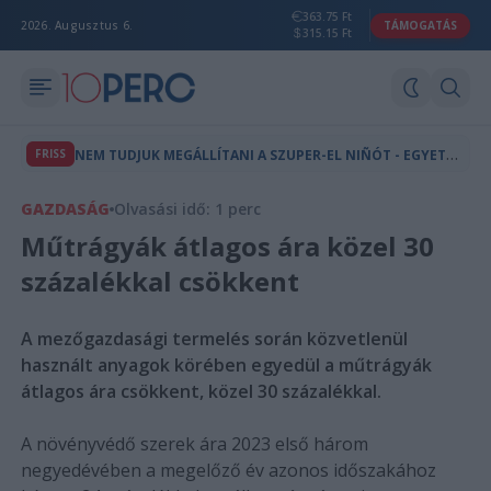
363.75 Ft
2026. Augusztus 6.
TÁMOGATÁS
315.15 Ft
N
EM TUDJUK MEGÁLLÍTANI A SZUPER-EL NIÑÓT - EGYETLEN ESEMÉNY IS VÉGLEG ÁTBILLENTHET TELJES ÖKOSZISZTÉMÁKAT
FRISS
GAZDASÁG
Olvasási idő: 1 perc
Műtrágyák átlagos ára közel 30
százalékkal csökkent
A mezőgazdasági termelés során közvetlenül
használt anyagok körében egyedül a műtrágyák
átlagos ára csökkent, közel 30 százalékkal.
A növényvédő szerek ára 2023 első három
negyedévében a megelőző év azonos időszakához