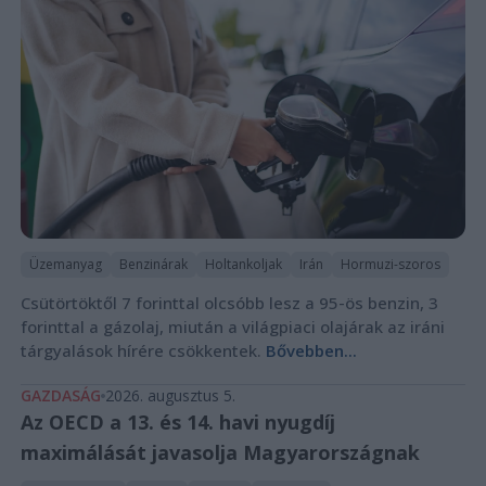
Üzemanyag
Benzinárak
Holtankoljak
Irán
Hormuzi-szoros
Csütörtöktől 7 forinttal olcsóbb lesz a 95-ös benzin, 3
forinttal a gázolaj, miután a világpiaci olajárak az iráni
tárgyalások hírére csökkentek.
Bővebben...
GAZDASÁG
2026. augusztus 5.
Az OECD a 13. és 14. havi nyugdíj
maximálását javasolja Magyarországnak