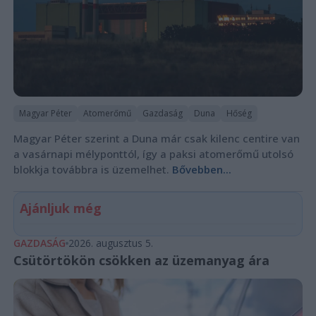
Magyar Péter
Atomerőmű
Gazdaság
Duna
Hőség
Magyar Péter szerint a Duna már csak kilenc centire van
a vasárnapi mélyponttól, így a paksi atomerőmű utolsó
blokkja továbbra is üzemelhet.
Bővebben...
Ajánljuk még
GAZDASÁG
2026. augusztus 5.
Csütörtökön csökken az üzemanyag ára