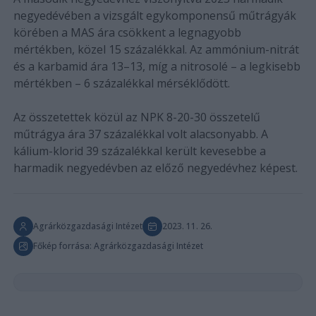
negyedévében a vizsgált egykomponensű műtrágyák
körében a MAS ára csökkent a legnagyobb
mértékben, közel 15 százalékkal. Az ammónium-nitrát
és a karbamid ára 13–13, míg a nitrosolé – a legkisebb
mértékben – 6 százalékkal mérséklődött.
Az összetettek közül az NPK 8-20-30 összetelű
műtrágya ára 37 százalékkal volt alacsonyabb. A
kálium-klorid 39 százalékkal került kevesebbe a
harmadik negyedévben az előző negyedévhez képest.
Agrárközgazdasági Intézet
2023. 11. 26.
Főkép forrása: Agrárközgazdasági Intézet