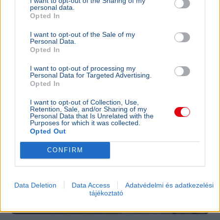
I want to opt-out of the Sharing of my
Ajánljuk még
personal data.
Opted In
GAZDASÁG
2026. augusztus 4.
I want to opt-out of the Sale of my
Kevesebb vendégéjszaka, utolsó pillanatos
Personal Data.
Opted In
foglalások - változtak az igények a
Balatonnál
I want to opt-out of processing my
Personal Data for Targeted Advertising.
Opted In
I want to opt-out of Collection, Use,
Retention, Sale, and/or Sharing of my
Personal Data that Is Unrelated with the
Purposes for which it was collected.
Opted Out
CONFIRM
Data Deletion
Data Access
Adatvédelmi és adatkezelési
tájékoztató