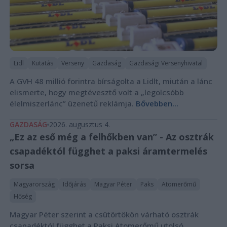
Lidl
Kutatás
Verseny
Gazdaság
Gazdasági Versenyhivatal
A GVH 48 millió forintra bírságolta a Lidlt, miután a lánc
elismerte, hogy megtévesztő volt a „legolcsóbb
élelmiszerlánc” üzenetű reklámja.
Bővebben...
GAZDASÁG
2026. augusztus 4.
„Ez az eső még a felhőkben van” - Az osztrák
csapadéktól függhet a paksi áramtermelés
sorsa
Magyarország
Időjárás
Magyar Péter
Paks
Atomerőmű
Hőség
Magyar Péter szerint a csütörtökön várható osztrák
csapadéktól függhet a Paksi Atomerőmű utolsó