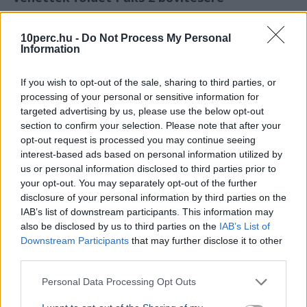
10perc.hu -
Do Not Process My Personal
Information
If you wish to opt-out of the sale, sharing to third parties, or
processing of your personal or sensitive information for
targeted advertising by us, please use the below opt-out
section to confirm your selection. Please note that after your
opt-out request is processed you may continue seeing
interest-based ads based on personal information utilized by
us or personal information disclosed to third parties prior to
your opt-out. You may separately opt-out of the further
disclosure of your personal information by third parties on the
IAB’s list of downstream participants. This information may
Fidesz
Hadházy Ákos
Paks
Atomerőmű
also be disclosed by us to third parties on the
IAB’s List of
Downstream Participants
that may further disclose it to other
Hadházy Ákos szerint a Paks 2 fejlesztéséért felelős
third parties.
állami cég a piaci ár sokszorosáért vásárolt erdőket és
legelőket; a volt képviselő feljelentést tett.
Bővebben...
Personal Data Processing Opt Outs