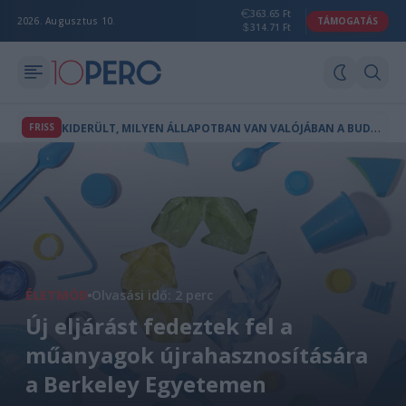
363.65 Ft
2026. Augusztus 10.
TÁMOGATÁS
314.71 Ft
K
IDERÜLT, MILYEN ÁLLAPOTBAN VAN VALÓJÁBAN A BUDAPESTI PLANETÁRIUM
FRISS
ÉLETMÓD
Olvasási idő: 2 perc
Új eljárást fedeztek fel a
műanyagok újrahasznosítására
a Berkeley Egyetemen