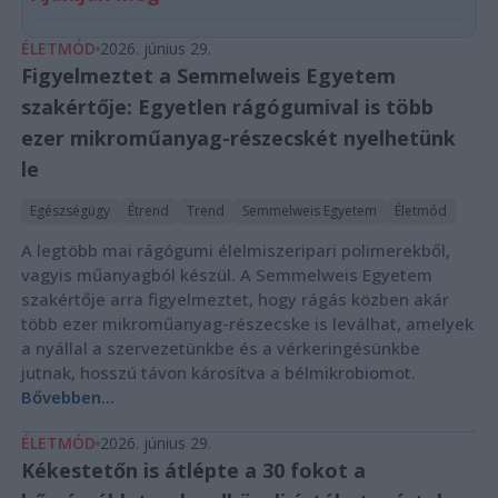
ÉLETMÓD
2026. június 29.
Figyelmeztet a Semmelweis Egyetem
szakértője: Egyetlen rágógumival is több
ezer mikroműanyag-részecskét nyelhetünk
le
Egészségügy
Étrend
Trend
Semmelweis Egyetem
Életmód
A legtöbb mai rágógumi élelmiszeripari polimerekből,
vagyis műanyagból készül. A Semmelweis Egyetem
szakértője arra figyelmeztet, hogy rágás közben akár
több ezer mikroműanyag-részecske is leválhat, amelyek
a nyállal a szervezetünkbe és a vérkeringésünkbe
jutnak, hosszú távon károsítva a bélmikrobiomot.
Bővebben...
ÉLETMÓD
2026. június 29.
Kékestetőn is átlépte a 30 fokot a