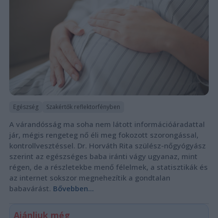
Egészség
Szakértők reflektorfényben
A várandósság ma soha nem látott információáradattal
jár, mégis rengeteg nő éli meg fokozott szorongással,
kontrollvesztéssel. Dr. Horváth Rita szülész-nőgyógyász
szerint az egészséges baba iránti vágy ugyanaz, mint
régen, de a részletekbe menő félelmek, a statisztikák és
az internet sokszor megnehezítik a gondtalan
babavárást.
Bővebben...
Ajánljuk még