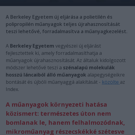
A Berkeley Egyetem új eljárása a polietilén és
polipropilén műanyagok teljes újrahasznosítását
teszi lehetővé, forradalmasítva a műanyagkezelést.
A
Berkeley Egyetem
vegyészei új eljárást
fejlesztettek ki, amely forradalmasíthatja a
műanyagok újrahasznosítását. Az általuk kidolgozott
módszer lehetővé teszi a
szénalapú molekulák
hosszú láncaiból álló műanyagok
alapegységeikre
bontását és újbóli műanyaggá alakítását -
közölte
az
Index.
A műanyagok környezeti hatása
közismert: természetes úton nem
bomlanak le, hanem felhalmozódnak,
mikroműanyag részecskékké szétesve