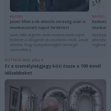
KÜLFÖLD
BELFÖLD
Javier Milei a vb-döntős vereség után is
Kedvező é
munkaszüneti napot hirdetett
munkaszü
Javier Milei argentin elnök munkaszüneti napot
Mutatjuk a
hirdetett a válogatott vb-ezüstérme miatt, annak
pihenőnapo
ellenére, hogy Spanyolországtól vereséget
segítenek e
szenvedtek a...
ÉLETMÓD
2026. július 8.
Ez a személyiségjegy köti össze a 100 évnél
idősebbeket