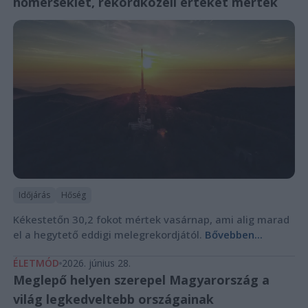
hőmérséklet, rekordközeli értéket mértek
Időjárás
Hőség
Kékestetőn 30,2 fokot mértek vasárnap, ami alig marad
el a hegytető eddigi melegrekordjától.
Bővebben...
ÉLETMÓD
2026. június 28.
Meglepő helyen szerepel Magyarország a
világ legkedveltebb országainak