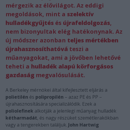
mérgezik az élővilágot. Az eddigi
megoldások, mint a
szelektív
hulladékgyűjtés
és
újrafeldolgozás
,
nem bizonyultak elég hatékonynak. Az
új módszer azonban
teljes mértékben
újrahasznosíthatóvá
teszi a
műanyagokat, ami a jövőben lehetővé
teheti a
hulladék alapú körforgásos
gazdaság
megvalósulását.
A Berkeley mérnökei által kifejlesztett eljárás a
polietilén
és
polipropilén
– azaz PE és PP –
újrahasznosítására specializálódik. Ezek a
poliolefinek
alkotják a jelenlegi műanyag hulladék
kétharmadát
, és nagy részüket szemétlerakókban
vagy a tengerekben találjuk.
John Hartwig