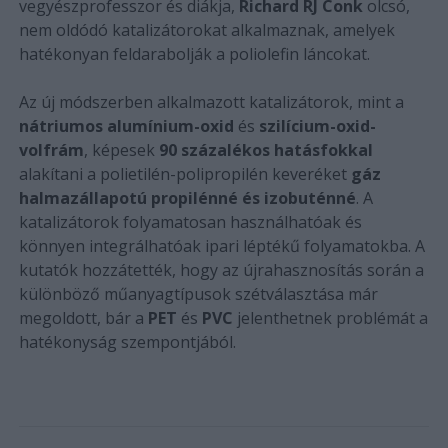
vegyészprofesszor és diákja,
Richard RJ Conk
olcsó,
nem oldódó katalizátorokat alkalmaznak, amelyek
hatékonyan feldarabolják a poliolefin láncokat.
Az új módszerben alkalmazott katalizátorok, mint a
nátriumos alumínium-oxid
és
szilícium-oxid-
volfrám
, képesek
90 százalékos hatásfokkal
alakítani a polietilén-polipropilén keveréket
gáz
halmazállapotú propilénné és izobuténné
. A
katalizátorok folyamatosan használhatóak és
könnyen integrálhatóak ipari léptékű folyamatokba. A
kutatók hozzátették, hogy az újrahasznosítás során a
különböző műanyagtípusok szétválasztása már
megoldott, bár a
PET
és
PVC
jelenthetnek problémát a
hatékonyság szempontjából.