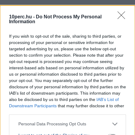
ÉLETMÓD
2026. július 15.
Az országos tisztifőorvos megszólalt a
10perc.hu -
Do Not Process My Personal
Information
Schobert Norbi által említett féreghajtó-
terápia kapcsán
If you wish to opt-out of the sale, sharing to third parties, or
processing of your personal or sensitive information for
targeted advertising by us, please use the below opt-out
section to confirm your selection. Please note that after your
opt-out request is processed you may continue seeing
interest-based ads based on personal information utilized by
us or personal information disclosed to third parties prior to
your opt-out. You may separately opt-out of the further
disclosure of your personal information by third parties on the
IAB’s list of downstream participants. This information may
also be disclosed by us to third parties on the
IAB’s List of
Downstream Participants
that may further disclose it to other
third parties.
Personal Data Processing Opt Outs