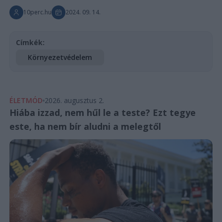
10perc.hu
2024. 09. 14.
Címkék:
Környezetvédelem
ÉLETMÓD
2026. augusztus 2.
Hiába izzad, nem hűl le a teste? Ezt tegye
este, ha nem bír aludni a melegtől