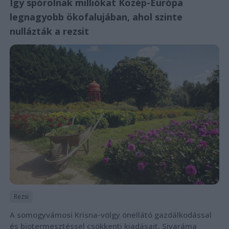
Így spórolnak milliókat Közép-Európa
legnagyobb ökofalujában, ahol szinte
nullázták a rezsit
Rezsi
A somogyvámosi Krisna-völgy önellátó gazdálkodással
és biotermesztéssel csökkenti kiadásait, Sivaráma