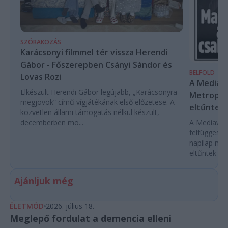
SZÓRAKOZÁS
Karácsonyi filmmel tér vissza Herendi
Gábor - Főszerepben Csányi Sándor és
BELFÖLD
Lovas Rozi
A Mediaw
Elkészült Herendi Gábor legújabb, „Karácsonyra
Metropol 
megjövök” című vígjátékának első előzetese. A
eltűntek 
közvetlen állami támogatás nélkül készült,
decemberben mo...
A Mediawork
felfüggeszt
napilap nyo
eltűntek töb
Ajánljuk még
ÉLETMÓD
2026. július 18.
Meglepő fordulat a demencia elleni