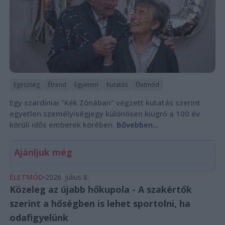
Egészség
Étrend
Egyetem
Kutatás
Életmód
Egy szardíniai "Kék Zónában" végzett kutatás szerint
egyetlen személyiségjegy különösen kiugró a 100 év
körüli idős emberek körében.
Bővebben...
Ajánljuk még
ÉLETMÓD
2026. július 8.
Közeleg az újabb hőkupola - A szakértők
szerint a hőségben is lehet sportolni, ha
odafigyelünk