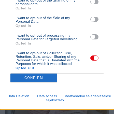
I want to opt-out of the Sharing of my
personal data.
Tisztifőorvos
Opted In
Oroszi Beatrix országos tisztifőorvos figyelmeztet, hogy
I want to opt-out of the Sale of my
az állatgyógyászati féreghajtók emberi
Personal Data.
daganatkezelésben való alkalmazása veszélyes és
Opted In
tudományosan megalapozatlan.
Bővebben...
I want to opt-out of processing my
Personal Data for Targeted Advertising.
ÉLETMÓD
2026. július 15.
Opted In
Fejfájás és fáradtság: szakértők szerint az
I want to opt-out of Collection, Use,
időjárás állhat a tünetek mögött
Retention, Sale, and/or Sharing of my
Personal Data that Is Unrelated with the
Purposes for which it was collected.
Opted Out
CONFIRM
Data Deletion
Data Access
Adatvédelmi és adatkezelési
tájékoztató