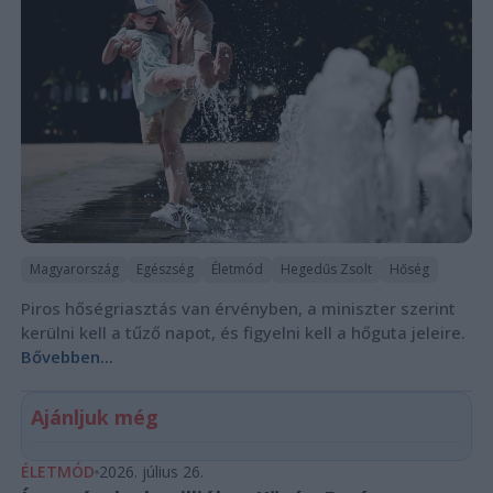
Magyarország
Egészség
Életmód
Hegedűs Zsolt
Hőség
Piros hőségriasztás van érvényben, a miniszter szerint
kerülni kell a tűző napot, és figyelni kell a hőguta jeleire.
Bővebben...
Ajánljuk még
ÉLETMÓD
2026. július 26.