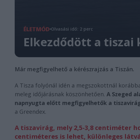
ÉLETMÓD
Olvasási idő: 2 perc
Elkezdődött a tiszai
Már megfigyelhető a kérészrajzás a Tiszán.
A Tisza folyónál idén a megszokottnál korább
meleg időjárásnak köszönhetően.
A Szeged al
napnyugta előtt megfigyelhetők a tiszavir
a Greendex.
A tiszavirág, mely 2,5-3,8 centiméter h
centiméteres is lehet, különleges lát