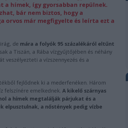
nt a hímek, így gyorsabban repülnek.
zhat, bár nem biztos, hogy a
ga orvos már megfigyelte és leírta ezt a
virág, de
mára a folyók 95 százalékáról eltűnt
sak a Tiszán, a Rába vízgyűjtőjében és néhány
át veszélyezteti a vízszennyezés és a
petékből fejlődnek ki a mederfenéken. Három
íz felszínére emelkednek.
A kikelő szárnyas
hol a hímek megtalálják párjukat és a
k elpusztulnak, a nőstények pedig vízbe