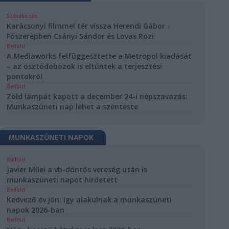
Szórakozás
Karácsonyi filmmel tér vissza Herendi Gábor -
Főszerepben Csányi Sándor és Lovas Rozi
Belföld
A Mediaworks felfüggesztette a Metropol kiadását
– az osztódobozok is eltűntek a terjesztési
pontokról
Belföld
Zöld lámpát kapott a december 24-i népszavazás:
Munkaszüneti nap lehet a szenteste
MUNKASZÜNETI NAPOK
Külföld
Javier Milei a vb-döntős vereség után is
munkaszüneti napot hirdetett
Belföld
Kedvező év jön: így alakulnak a munkaszüneti
napok 2026-ban
Belföld