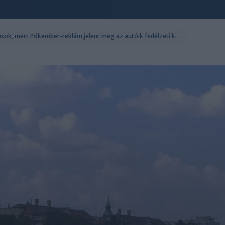
F
elháborodtak a BMW-tulajdonosok, mert Pókember-reklám jelent meg az autóik fedélzeti képernyőjén