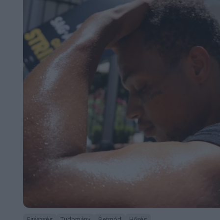
Egészség
Tudomány
Életmód
Hőség