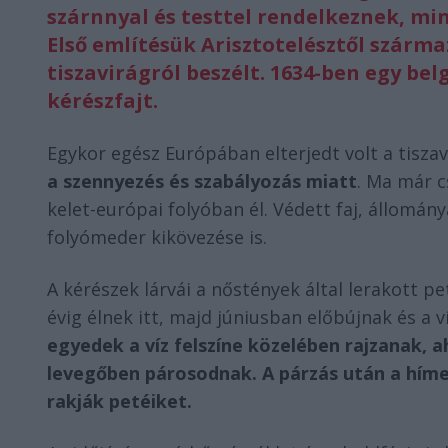
szárnnyal és testtel rendelkeznek, mi
Első említésük Arisztotelésztől szárma
tiszavirágról beszélt. 1634-ben egy bel
kérészfajt.
Egykor egész Európában elterjedt volt a tisza
a szennyezés és szabályozás miatt
. Ma már c
kelet-európai folyóban él. Védett faj, állomány
folyómeder kikövezése is.
A kérészek lárvái a nőstények által lerakott 
évig élnek itt, majd júniusban előbújnak és a v
egyedek a víz felszíne közelében rajzanak, a
levegőben párosodnak. A párzás után a híme
rakják petéiket.