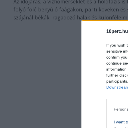
Az időjárás, a vízhőmérséklet és a holdfázis is 
folyó fölé benyúló faágakon, parti köveken és
szájánál békák, ragadozó halak és különféle ma
10perc.hu
If you wish 
sensitive in
confirm you
continue se
information 
further disc
participants
Downstream 
Persona
I want t