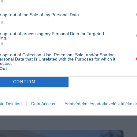
In
o opt-out of the Sale of my Personal Data.
In
to opt-out of processing my Personal Data for Targeted
ing.
In
kimedia Commons (Illusztráció)
o opt-out of Collection, Use, Retention, Sale, and/or Sharing
ersonal Data that Is Unrelated with the Purposes for which it
lected.
Out
CONFIRM
ta Deletion
Data Access
Adatvédelmi és adatkezelési tájékozt
zt tegye este, ha nem bír aludni a