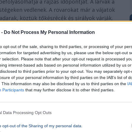
befolyásolhatja a rajzás időpontját. A lárvák a
 stégeken vedlenek. A rovarokat már a vájatok
darak, köztük tőkésrécék és sirályok várják.
 -
Do Not Process My Personal Information
to opt-out of the sale, sharing to third parties, or processing of your per
formation for targeted advertising by us, please use the below opt-out s
r selection. Please note that after your opt-out request is processed y
eing interest-based ads based on personal information utilized by us or
disclosed to third parties prior to your opt-out. You may separately opt-
losure of your personal information by third parties on the IAB’s list of
. This information may also be disclosed by us to third parties on the
IA
Participants
that may further disclose it to other third parties.
l Data Processing Opt Outs
o opt-out of the Sharing of my personal data.