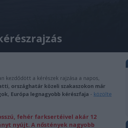
 kérészrajzás
an kezdődött a kérészek rajzása a napos,
atti, országhatár közeli szakaszokon már
ágok, Európa legnagyobb kérészfaja
-
közölte
osszú, fehér farksertéivel akár 12
ványt nyújt. A nőstények nagyobb