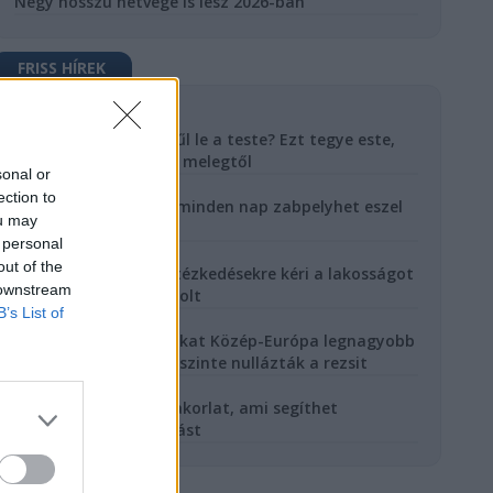
Négy hosszú hétvége is lesz 2026-ban
FRISS HÍREK
6 nappal ezelőtt
Hiába izzad, nem hűl le a teste? Ezt tegye este,
ha nem bír aludni a melegtől
sonal or
7 nappal ezelőtt
ection to
Erre figyelj oda, ha minden nap zabpelyhet eszel
ou may
reggelire
 personal
8 nappal ezelőtt
out of the
Hegedűs Zsolt óvintézkedésekre kéri a lakosságot
 downstream
- A hőgutáról posztolt
B’s List of
13 nappal ezelőtt
Így spórolnak milliókat Közép-Európa legnagyobb
ökofalujában, ahol szinte nullázták a rezsit
14 nappal ezelőtt
Öt egyszerű ülő gyakorlat, ami segíthet
megelőzni a hátfájást