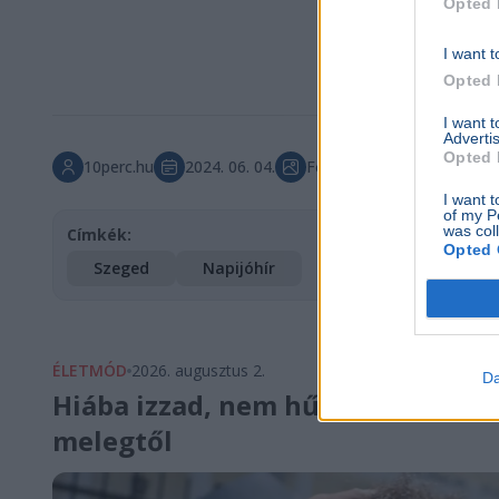
Opted 
I want t
Opted 
I want 
Advertis
Opted 
10perc.hu
2024. 06. 04.
Főkép forrása: Burrows/Wi
I want t
of my P
was col
Címkék:
Opted 
Szeged
Napijóhír
ÉLETMÓD
2026. augusztus 2.
Da
Hiába izzad, nem hűl le a teste? E
melegtől