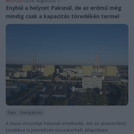
BELFÖLD
2026. augusztus 7.
Enyhül a helyzet Paksnál, de az erőmű még
mindig csak a kapacitás töredékén termel
Paks
Energiakrízis
A Duna vízszintje Paksnál emelkedik, ám az atomerőmű
továbbra is jelentősen visszaterhelt állapotban,