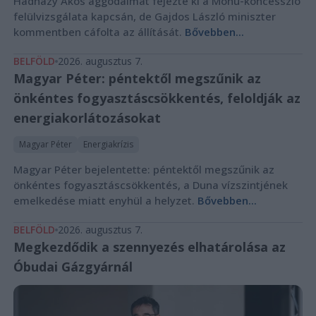
Hadházy Ákos aggodalmát fejezte ki a Mohu-koncesszió
felülvizsgálata kapcsán, de Gajdos László miniszter
kommentben cáfolta az állítását.
Bővebben...
BELFÖLD
2026. augusztus 7.
Magyar Péter: péntektől megszűnik az
önkéntes fogyasztáscsökkentés, feloldják az
energiakorlátozásokat
Magyar Péter
Energiakrízis
Magyar Péter bejelentette: péntektől megszűnik az
önkéntes fogyasztáscsökkentés, a Duna vízszintjének
emelkedése miatt enyhül a helyzet.
Bővebben...
BELFÖLD
2026. augusztus 7.
Megkezdődik a szennyezés elhatárolása az
Óbudai Gázgyárnál