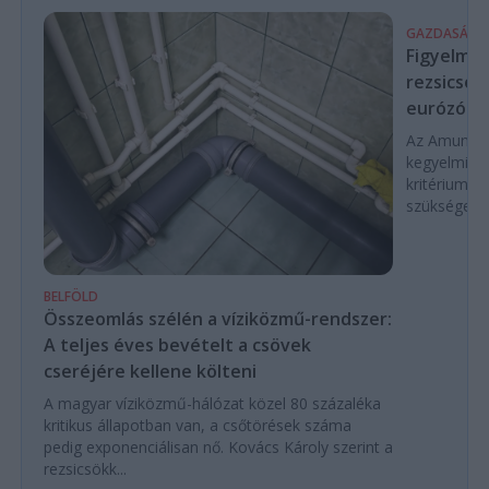
GAZDASÁG
Figyelmez
rezsicsök
eurózóná
Az Amundi 
kegyelmi id
kritériumok
szükségese
BELFÖLD
Összeomlás szélén a víziközmű-rendszer:
A teljes éves bevételt a csövek
cseréjére kellene költeni
A magyar víziközmű-hálózat közel 80 százaléka
kritikus állapotban van, a csőtörések száma
pedig exponenciálisan nő. Kovács Károly szerint a
rezsicsökk...