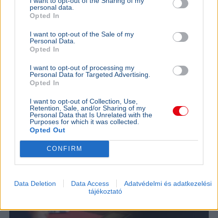
I want to opt-out of the Sharing of my
új elnököt szeptember 26-án, Lázár János májusi
personal data.
lemondása után.
Bővebben...
Opted In
I want to opt-out of the Sale of my
Ajánljuk még
Personal Data.
Opted In
BELFÖLD
2026. augusztus 7.
I want to opt-out of processing my
Personal Data for Targeted Advertising.
Pósfai Gábor: közel 900 egykori rendőr térne
Opted In
vissza a testülethez
I want to opt-out of Collection, Use,
Retention, Sale, and/or Sharing of my
Personal Data that Is Unrelated with the
Purposes for which it was collected.
Opted Out
CONFIRM
Data Deletion
Data Access
Adatvédelmi és adatkezelési
tájékoztató