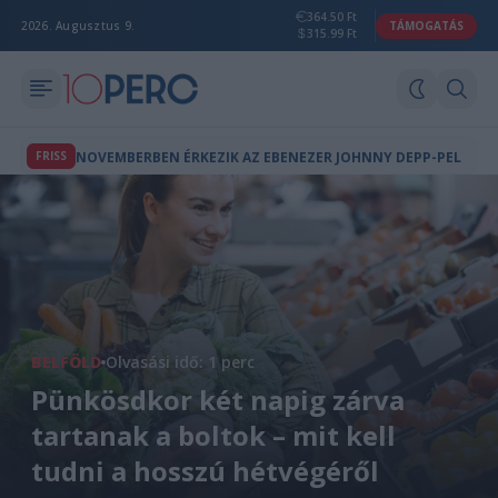
364.50 Ft
2026. Augusztus 9.
TÁMOGATÁS
315.99 Ft
FRISS
NOVEMBERBEN ÉRKEZIK AZ EBENEZER JOHNNY DEPP-PEL
BELFÖLD
Olvasási idő: 1 perc
Pünkösdkor két napig zárva
tartanak a boltok – mit kell
tudni a hosszú hétvégéről