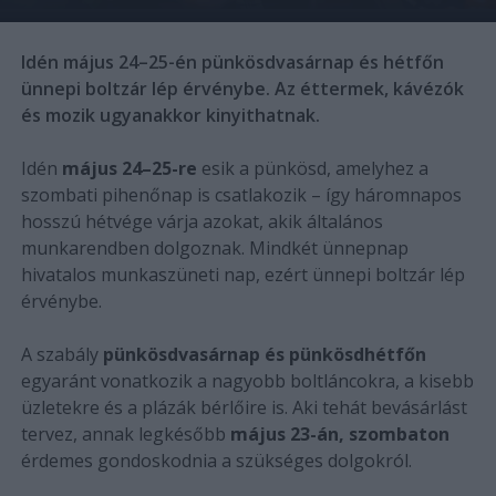
Idén május 24–25-én pünkösdvasárnap és hétfőn
ünnepi boltzár lép érvénybe. Az éttermek, kávézók
és mozik ugyanakkor kinyithatnak.
Idén
május 24–25-re
esik a pünkösd, amelyhez a
szombati pihenőnap is csatlakozik – így háromnapos
hosszú hétvége várja azokat, akik általános
munkarendben dolgoznak. Mindkét ünnepnap
hivatalos munkaszüneti nap, ezért ünnepi boltzár lép
érvénybe.
A szabály
pünkösdvasárnap és pünkösdhétfőn
egyaránt vonatkozik a nagyobb boltláncokra, a kisebb
üzletekre és a plázák bérlőire is. Aki tehát bevásárlást
tervez, annak legkésőbb
május 23-án, szombaton
érdemes gondoskodnia a szükséges dolgokról.