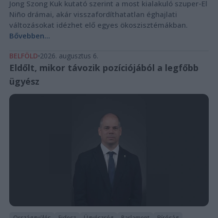
Jong Szong Kuk kutató szerint a most kialakuló szuper-El
Niño drámai, akár visszafordíthatatlan éghajlati
változásokat idézhet elő egyes ökoszisztémákban.
Bővebben...
BELFÖLD
2026. augusztus 6.
Eldőlt, mikor távozik pozíciójából a legfőbb
ügyész
Országgyűlés
Fidesz
Ügyészség
Parlament
Bíróság