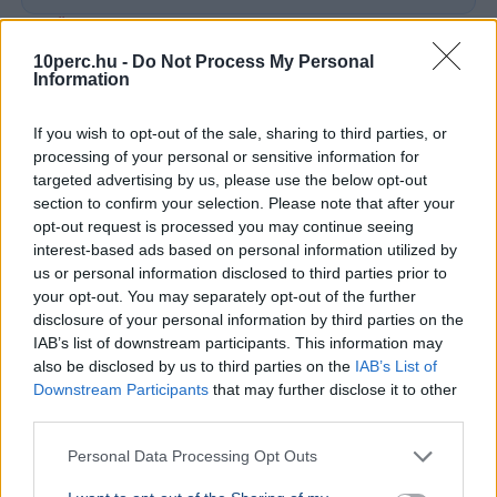
BELFÖLD
2026. augusztus 7.
Hornok Miklós is esélyes Lázár János
10perc.hu -
Do Not Process My Personal
Information
utódjának
If you wish to opt-out of the sale, sharing to third parties, or
processing of your personal or sensitive information for
targeted advertising by us, please use the below opt-out
section to confirm your selection. Please note that after your
opt-out request is processed you may continue seeing
interest-based ads based on personal information utilized by
us or personal information disclosed to third parties prior to
your opt-out. You may separately opt-out of the further
disclosure of your personal information by third parties on the
IAB’s list of downstream participants. This information may
also be disclosed by us to third parties on the
IAB’s List of
Downstream Participants
that may further disclose it to other
third parties.
Lázár János
Personal Data Processing Opt Outs
Négy jelölt közül választhat a Magyar Tenisz Szövetség