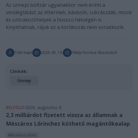
Az ünnepi boltzár ugyanakkor nem érinti a
vendéglátást: az éttermek, kávézók, cukrászdák, mozik
és szórakozóhelyek a hosszú hétvégén is
kinyithatnak, rájuk ez a korlátozás nem vonatkozik.
Tóth Hajni
2026. 05. 19.
Főkép forrása: Illusztráció
Címkék:
Ünnep
BELFÖLD
2026. augusztus 8.
2,3 milliárdot fizetett vissza az államnak a
Mészáros Lőrinchez köthető magántőkealap
Mészáros Lőrinc