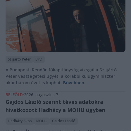
Szijjártó Péter
BYD
A Budapesti Rendőr-főkapitányság vizsgálja Szijjártó
Péter vesztegetési ügyét, a korábbi külügyminiszter
akár három évet is kaphat.
Bővebben...
BELFÖLD
2026. augusztus 7.
Gajdos László szerint téves adatokra
hivatkozott Hadházy a MOHU ügyben
Hadházy Ákos
MOHU
Gajdos László