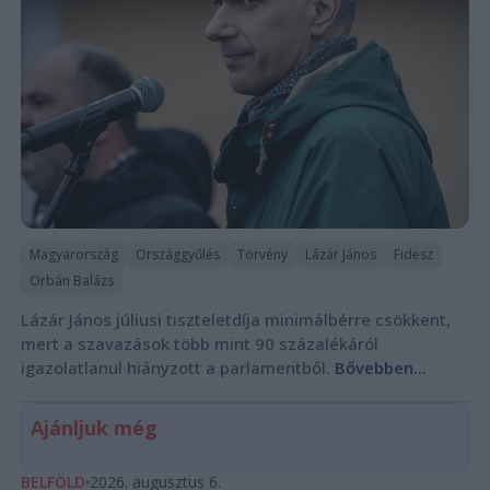
Magyarország
Országgyűlés
Törvény
Lázár János
Fidesz
Orbán Balázs
Lázár János júliusi tiszteletdíja minimálbérre csökkent,
mert a szavazások több mint 90 százalékáról
igazolatlanul hiányzott a parlamentből.
Bővebben...
Ajánljuk még
BELFÖLD
2026. augusztus 6.