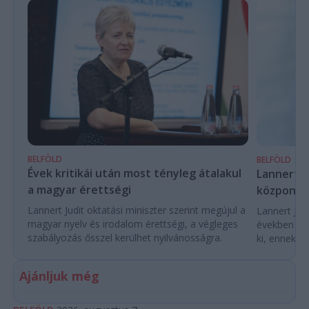
BELFÖLD
BELFÖLD
Évek kritikái után most tényleg átalakul
Lannert Ju
a magyar érettségi
központo
Lannert Judit oktatási miniszter szerint megújul a
Lannert Judi
magyar nyelv és irodalom érettségi, a végleges
években túl
szabályozás ősszel kerülhet nyilvánosságra.
ki, ennek m
Ajánljuk még