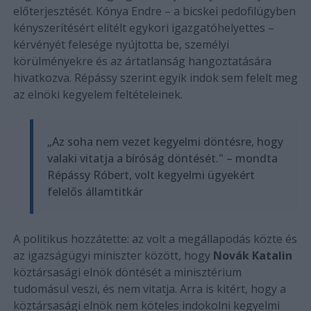
előterjesztését. Kónya Endre – a bicskei pedofilügyben
kényszerítésért elítélt egykori igazgatóhelyettes –
kérvényét felesége nyújtotta be, személyi
körülményekre és az ártatlanság hangoztatására
hivatkozva. Répássy szerint egyik indok sem felelt meg
az elnöki kegyelem feltételeinek.
„Az soha nem vezet kegyelmi döntésre, hogy
valaki vitatja a bíróság döntését." – mondta
Répássy Róbert, volt kegyelmi ügyekért
felelős államtitkár
A politikus hozzátette: az volt a megállapodás közte és
az igazságügyi miniszter között, hogy
Novák Katalin
köztársasági elnök döntését a minisztérium
tudomásul veszi, és nem vitatja. Arra is kitért, hogy a
köztársasági elnök nem köteles indokolni kegyelmi