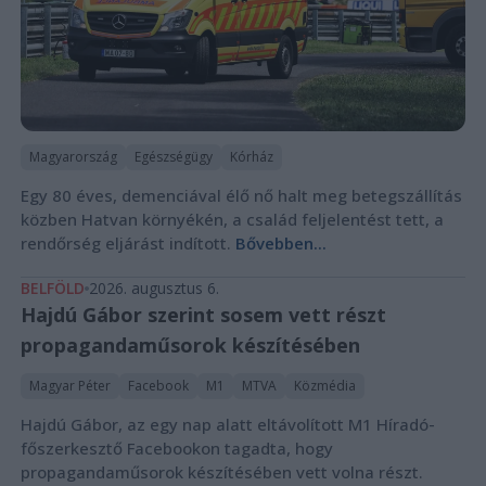
Magyarország
Egészségügy
Kórház
Egy 80 éves, demenciával élő nő halt meg betegszállítás
közben Hatvan környékén, a család feljelentést tett, a
rendőrség eljárást indított.
Bővebben...
BELFÖLD
2026. augusztus 6.
Hajdú Gábor szerint sosem vett részt
propagandaműsorok készítésében
Magyar Péter
Facebook
M1
MTVA
Közmédia
Hajdú Gábor, az egy nap alatt eltávolított M1 Híradó-
főszerkesztő Facebookon tagadta, hogy
propagandaműsorok készítésében vett volna részt.