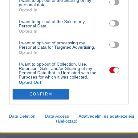
I want to opt-out of the Sharing of my
kezdtek
personal data.
Opted In
I want to opt-out of the Sale of my
Personal Data.
Opted In
I want to opt-out of processing my
Personal Data for Targeted Advertising.
Opted In
I want to opt-out of Collection, Use,
Retention, Sale, and/or Sharing of my
Personal Data that Is Unrelated with the
Purposes for which it was collected.
Opted Out
CONFIRM
Magyarország
Rendőrség
Biztonság
Tűzvész
Hőség
A feltámadt szél miatt a székesfehérvári tűz a
Data Deletion
Data Access
Adatvédelmi és adatkezelési
Feketehegy-szárazréti házak felé terjed, a rendőrség
tájékoztató
több lakost is evakuálásra kért.
Bővebben...