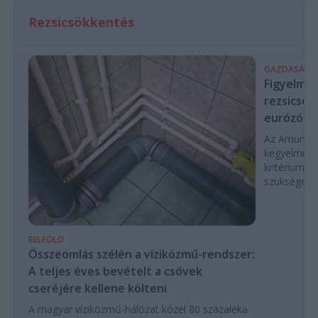
Rezsicsökkentés
GAZDASÁG
Figyelmez
rezsicsök
eurózóná
Az Amundi 
kegyelmi id
kritériumok
szükségese
BELFÖLD
Összeomlás szélén a víziközmű-rendszer:
A teljes éves bevételt a csövek
cseréjére kellene költeni
A magyar víziközmű-hálózat közel 80 százaléka