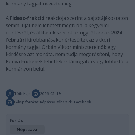
kormány tagjait nevezte meg.
A
Fidesz-frakció
reakciója szerint a sajtótájékoztatón
semmi újat nem lehetett megtudni a kegyelmi
döntésről, és állításuk szerint az ügyről annak
2024
februári
kirobbanásakor értesültek az akkori
kormány tagjai. Orbán Viktor miniszterelnök egy
kérdésre azt mondta, nem tudja megerősíteni, hogy
Kónya Endrének lehettek-e támogatói vagy lobbistái a
kormányon belül.
Tóth Hajni
2026. 05. 19.
Főkép forrása: Répássy Róbert dr. Facebook
Forrás:
Népszava