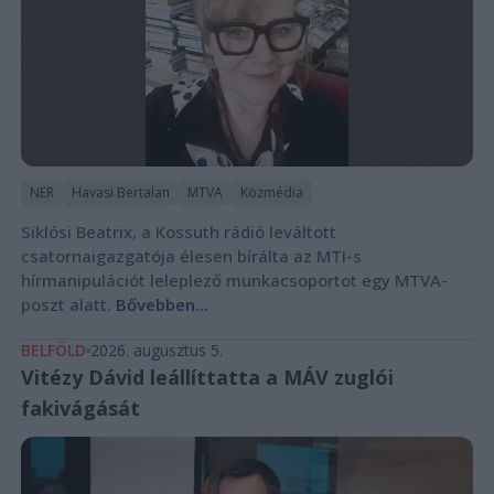
NER
Havasi Bertalan
MTVA
Közmédia
Siklósi Beatrix, a Kossuth rádió leváltott
csatornaigazgatója élesen bírálta az MTI-s
hírmanipulációt leleplező munkacsoportot egy MTVA-
poszt alatt.
Bővebben...
BELFÖLD
2026. augusztus 5.
Vitézy Dávid leállíttatta a MÁV zuglói
fakivágását