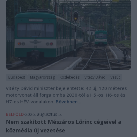
Budapest
Magyarország
Közlekedés
Vitézy Dávid
Vasút
Vitézy Dávid miniszter bejelentette: 42 új, 120 méteres
motorvonat áll forgalomba 2030-tól a H5-ös, H6-os és
H7-es HÉV-vonalakon.
Bővebben...
BELFÖLD
2026. augusztus 5.
Nem szakított Mészáros Lőrinc cégeivel a
közmédia új vezetése