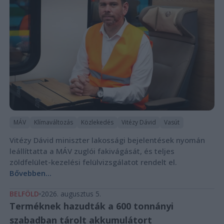
MÁV
Klímaváltozás
Közlekedés
Vitézy Dávid
Vasút
Vitézy Dávid miniszter lakossági bejelentések nyomán
leállíttatta a MÁV zuglói fakivágását, és teljes
zöldfelület-kezelési felülvizsgálatot rendelt el.
Bővebben...
BELFÖLD
2026. augusztus 5.
Terméknek hazudták a 600 tonnányi
szabadban tárolt akkumulátort