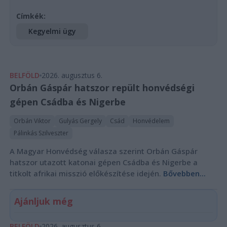
Címkék:
Kegyelmi ügy
BELFÖLD
2026. augusztus 6.
Orbán Gáspár hatszor repült honvédségi
gépen Csádba és Nigerbe
Orbán Viktor
Gulyás Gergely
Csád
Honvédelem
Pálinkás Szilveszter
A Magyar Honvédség válasza szerint Orbán Gáspár
hatszor utazott katonai gépen Csádba és Nigerbe a
titkolt afrikai misszió előkészítése idején.
Bővebben...
Ajánljuk még
BELFÖLD
2026. augusztus 6.