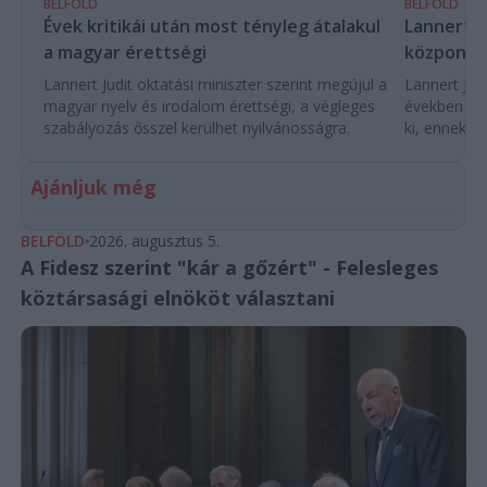
BELFÖLD
BELFÖLD
Évek kritikái után most tényleg átalakul
Lannert Ju
a magyar érettségi
központo
Lannert Judit oktatási miniszter szerint megújul a
Lannert Judi
magyar nyelv és irodalom érettségi, a végleges
években túl
szabályozás ősszel kerülhet nyilvánosságra.
ki, ennek m
Ajánljuk még
BELFÖLD
2026. augusztus 5.
A Fidesz szerint "kár a gőzért" - Felesleges
köztársasági elnököt választani