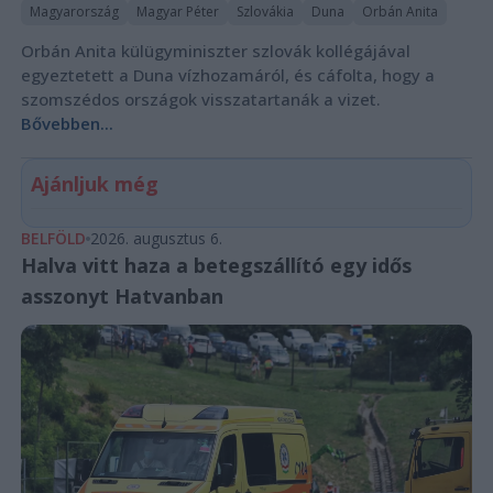
Magyarország
Magyar Péter
Szlovákia
Duna
Orbán Anita
Orbán Anita külügyminiszter szlovák kollégájával
egyeztetett a Duna vízhozamáról, és cáfolta, hogy a
szomszédos országok visszatartanák a vizet.
Bővebben...
Ajánljuk még
BELFÖLD
2026. augusztus 6.
Halva vitt haza a betegszállító egy idős
asszonyt Hatvanban