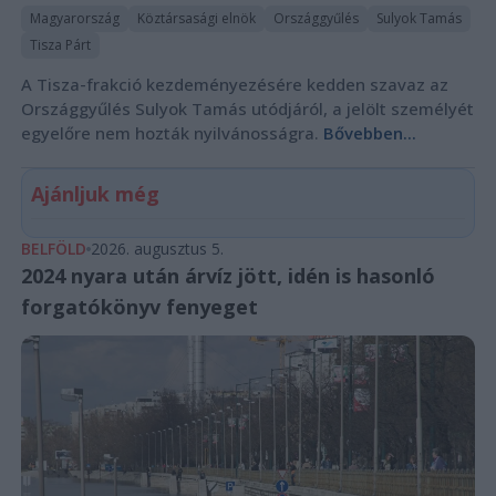
Magyarország
Köztársasági elnök
Országgyűlés
Sulyok Tamás
Tisza Párt
A Tisza-frakció kezdeményezésére kedden szavaz az
Országgyűlés Sulyok Tamás utódjáról, a jelölt személyét
egyelőre nem hozták nyilvánosságra.
Bővebben...
Ajánljuk még
BELFÖLD
2026. augusztus 5.
2024 nyara után árvíz jött, idén is hasonló
forgatókönyv fenyeget