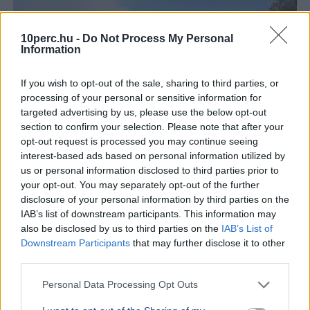
10perc.hu -
Do Not Process My Personal
Information
If you wish to opt-out of the sale, sharing to third parties, or
processing of your personal or sensitive information for
targeted advertising by us, please use the below opt-out
section to confirm your selection. Please note that after your
opt-out request is processed you may continue seeing
interest-based ads based on personal information utilized by
us or personal information disclosed to third parties prior to
Szeged
Katasztrófa
Tűzvész
Hőség
your opt-out. You may separately opt-out of the further
disclosure of your personal information by third parties on the
Kigyulladt a Tápéi-öbölnél szárazon álló Szőke Tisza
IAB’s list of downstream participants. This information may
gőzhajó Szegeden, a tűz a körülötte égő magas fűről
also be disclosed by us to third parties on the
IAB’s List of
terjedt át a hajóra.
Bővebben...
Downstream Participants
that may further disclose it to other
third parties.
BELFÖLD
2026. augusztus 5.
Feltámadt a szél, a lángok most a házak felé
Personal Data Processing Opt Outs
kúsznak Székesfehérváron - Evakuálni