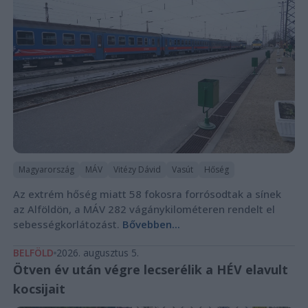
Magyarország
MÁV
Vitézy Dávid
Vasút
Hőség
Az extrém hőség miatt 58 fokosra forrósodtak a sínek
az Alföldön, a MÁV 282 vágánykilométeren rendelt el
sebességkorlátozást.
Bővebben...
BELFÖLD
2026. augusztus 5.
Ötven év után végre lecserélik a HÉV elavult
kocsijait