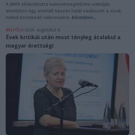
A BRFK eltávolította balesetmegelőzési videóját,
amelyben egy animált kaszás halál vadászott a sisak
nélkül közlekedő rolleresekre.
Bővebben...
BELFÖLD
2026. augusztus 6.
Évek kritikái után most tényleg átalakul a
magyar érettségi