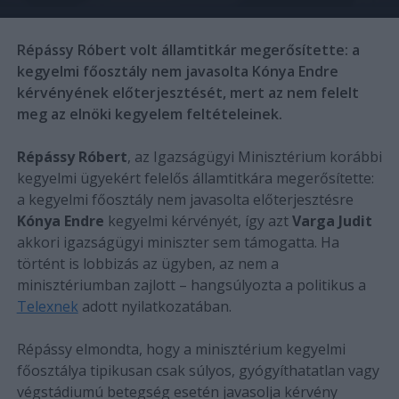
Répássy Róbert volt államtitkár megerősítette: a
kegyelmi főosztály nem javasolta Kónya Endre
kérvényének előterjesztését, mert az nem felelt
meg az elnöki kegyelem feltételeinek.
Répássy Róbert
, az Igazságügyi Minisztérium korábbi
kegyelmi ügyekért felelős államtitkára megerősítette:
a kegyelmi főosztály nem javasolta előterjesztésre
Kónya Endre
kegyelmi kérvényét, így azt
Varga Judit
akkori igazságügyi miniszter sem támogatta. Ha
történt is lobbizás az ügyben, az nem a
minisztériumban zajlott – hangsúlyozta a politikus a
Telexnek
adott nyilatkozatában.
Répássy elmondta, hogy a minisztérium kegyelmi
főosztálya tipikusan csak súlyos, gyógyíthatatlan vagy
végstádiumú betegség esetén javasolja kérvény