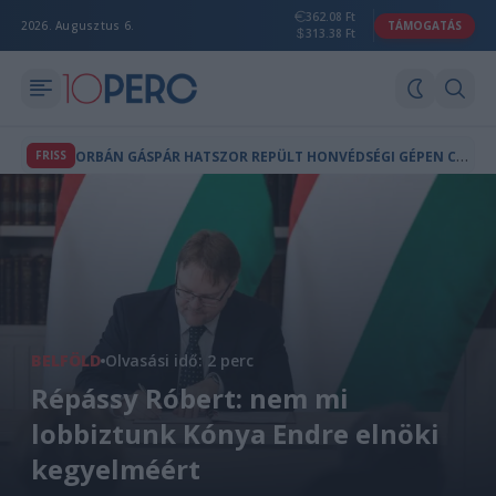
362.08 Ft
2026. Augusztus 6.
TÁMOGATÁS
313.38 Ft
O
RBÁN GÁSPÁR HATSZOR REPÜLT HONVÉDSÉGI GÉPEN CSÁDBA ÉS NIGERBE
FRISS
BELFÖLD
Olvasási idő: 2 perc
Répássy Róbert: nem mi
lobbiztunk Kónya Endre elnöki
kegyelméért