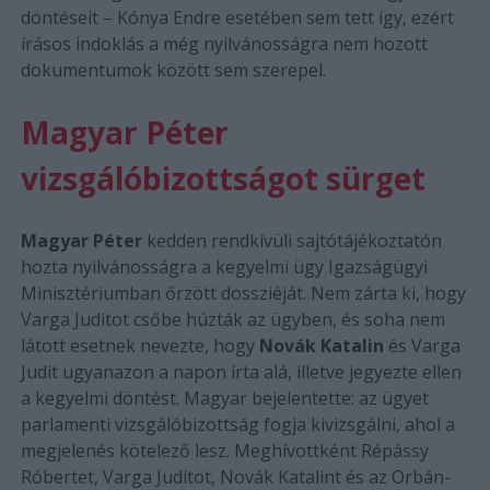
döntéseit – Kónya Endre esetében sem tett így, ezért
írásos indoklás a még nyilvánosságra nem hozott
dokumentumok között sem szerepel.
Magyar Péter
vizsgálóbizottságot sürget
Magyar Péter
kedden rendkívüli sajtótájékoztatón
hozta nyilvánosságra a kegyelmi ügy Igazságügyi
Minisztériumban őrzött dossziéját. Nem zárta ki, hogy
Varga Juditot csőbe húzták az ügyben, és soha nem
látott esetnek nevezte, hogy
Novák Katalin
és Varga
Judit ugyanazon a napon írta alá, illetve jegyezte ellen
a kegyelmi döntést. Magyar bejelentette: az ügyet
parlamenti vizsgálóbizottság fogja kivizsgálni, ahol a
megjelenés kötelező lesz. Meghívottként Répássy
Róbertet, Varga Juditot, Novák Katalint és az Orbán-