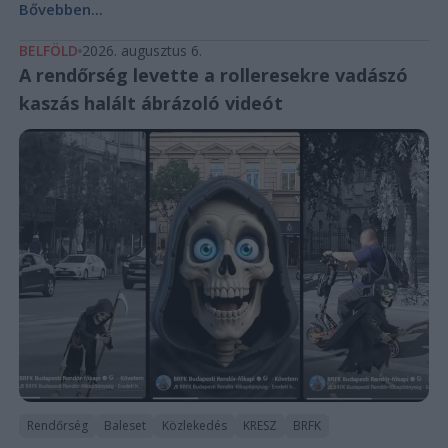
Bővebben...
BELFÖLD
2026. augusztus 6.
A rendőrség levette a rolleresekre vadászó
kaszás halált ábrázoló videót
Rendőrség
Baleset
Közlekedés
KRESZ
BRFK