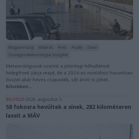
Magyarország
Időjárás
Árvíz
Aszály
Duna
Országos Meteorológiai Szolgálat
Meteorológusok szerint a jelenlegi hőhullámot
hidegfront zárja majd, de a 2024-es mintához hasonlóan
ősszel akár heves csapadék, sőt árvíz is jöhet.
Bővebben...
BELFÖLD
2026. augusztus 5.
58 fokosra hevültek a sínek, 282 kilométeren
lassít a MÁV