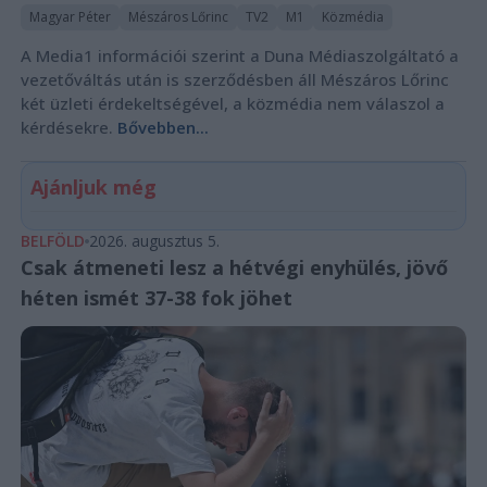
Magyar Péter
Mészáros Lőrinc
TV2
M1
Közmédia
A Media1 információi szerint a Duna Médiaszolgáltató a
vezetőváltás után is szerződésben áll Mészáros Lőrinc
két üzleti érdekeltségével, a közmédia nem válaszol a
kérdésekre.
Bővebben...
Ajánljuk még
BELFÖLD
2026. augusztus 5.
Csak átmeneti lesz a hétvégi enyhülés, jövő
héten ismét 37-38 fok jöhet