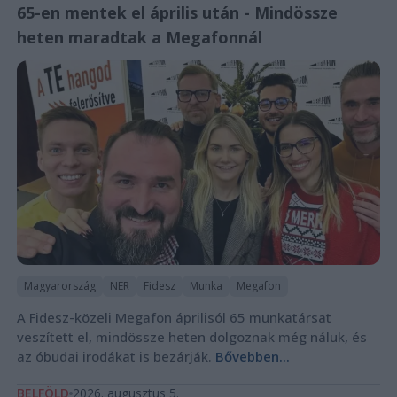
65-en mentek el április után - Mindössze
heten maradtak a Megafonnál
Magyarország
NER
Fidesz
Munka
Megafon
A Fidesz-közeli Megafon áprilisól 65 munkatársat
veszített el, mindössze heten dolgoznak még náluk, és
az óbudai irodákat is bezárják.
Bővebben...
BELFÖLD
2026. augusztus 5.