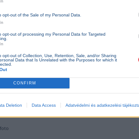
In
 ez jogilag nem állta volna meg a helyét.”
o opt-out of the Sale of my Personal Data.
ői megállapítás
In
to opt-out of processing my Personal Data for Targeted
ing.
t.
-t bízták meg a beruházással, amely
In
si munkák” címszó alatt kötött vállalkozási
o opt-out of Collection, Use, Retention, Sale, and/or Sharing
ítést ennek terhére számolták el, összesen
ersonal Data that Is Unrelated with the Purposes for which it
lected.
Out
CONFIRM
es ellen folyik, ami nyitva hagyja a kérdést, ki
abálytalan eljárásért és a piaci árat meghaladó
ta Deletion
Data Access
Adatvédelmi és adatkezelési tájékozt
hfoto