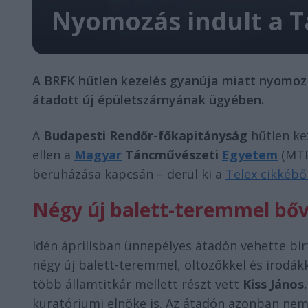
Nyomozás indult a T
A BRFK hűtlen kezelés gyanúja miatt nyomoz
átadott új épületszárnyának ügyében.
A
Budapesti Rendőr-főkapitányság
hűtlen ke
ellen a
Magyar
Táncművészeti
Egyetem
(MTE
beruházása kapcsán – derül ki a
Telex cikkébő
Négy új balett-teremmel bő
Idén áprilisban ünnepélyes átadón vehette bir
négy új balett-teremmel, öltözőkkel és irodák
több államtitkár mellett részt vett
Kiss János
kuratóriumi elnöke is. Az átadón azonban nem