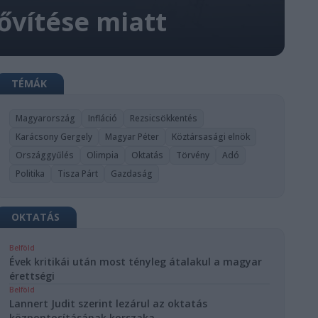
ővítése miatt
TÉMÁK
Magyarország
Infláció
Rezsicsökkentés
Karácsony Gergely
Magyar Péter
Köztársasági elnök
Országgyűlés
Olimpia
Oktatás
Törvény
Adó
Politika
Tisza Párt
Gazdaság
OKTATÁS
Belföld
Évek kritikái után most tényleg átalakul a magyar
érettségi
Belföld
Lannert Judit szerint lezárul az oktatás
központosításának korszaka