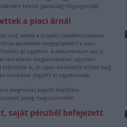
dásáért felelős gazdasági főigazgatóját.
zettek a piaci árnál
álat volt, amely a projekt utóellenőrzésekor
acélszerkezetének megépítéséért a piaci
fizetett az egyetem. A dokumentum azt is
erzési eljárás megkerülésével, egyetlen
folytatták le, és olyan kivitelezőt bíztak meg
tási munkákat végzett az egyetemnek.
ora megrovást kapott felelőtlen
iszonyát pedig megszüntették.
t, saját pénzből befejezett