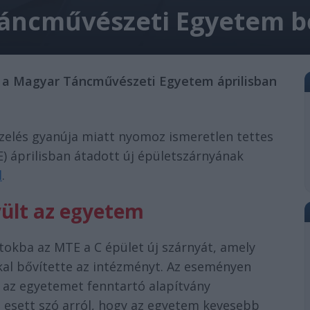
áncművészeti Egyetem b
 a Magyar Táncművészeti Egyetem áprilisban
zelés gyanúja miatt nyomoz ismeretlen tettes
) áprilisban átadott új épületszárnyának
l
.
vült az egyetem
tokba az MTE a C épület új szárnyát, amely
kal bővítette az intézményt. Az eseményen
, az egyetemet fenntartó alapítvány
 esett szó arról, hogy az egyetem kevesebb