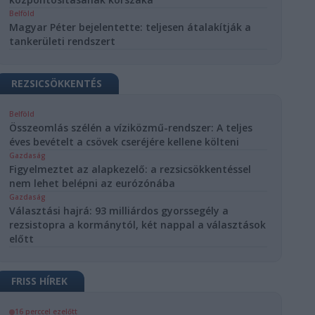
Belföld
Magyar Péter bejelentette: teljesen átalakítják a
tankerületi rendszert
REZSICSÖKKENTÉS
Belföld
Összeomlás szélén a víziközmű-rendszer: A teljes
éves bevételt a csövek cseréjére kellene költeni
Gazdaság
Figyelmeztet az alapkezelő: a rezsicsökkentéssel
nem lehet belépni az eurózónába
Gazdaság
Választási hajrá: 93 milliárdos gyorssegély a
rezsistopra a kormánytól, két nappal a választások
előtt
FRISS HÍREK
16 perccel ezelőtt