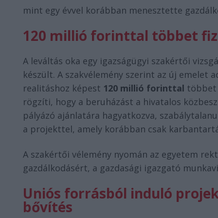
mint egy évvel korábban menesztette gazdálko
120 millió forinttal többet fi
A leváltás oka egy igazságügyi szakértői vizsg
készült. A szakvélemény szerint az új emelet 
realitáshoz képest
120 millió forinttal
többet 
rögzíti, hogy a beruházást a hivatalos közbesz
pályázó ajánlatára hagyatkozva, szabálytalanul 
a projekttel, amely korábban csak karbantar
A szakértői vélemény nyomán az egyetem rekt
gazdálkodásért, a gazdasági igazgató munkav
Uniós forrásból induló projek
bővítés