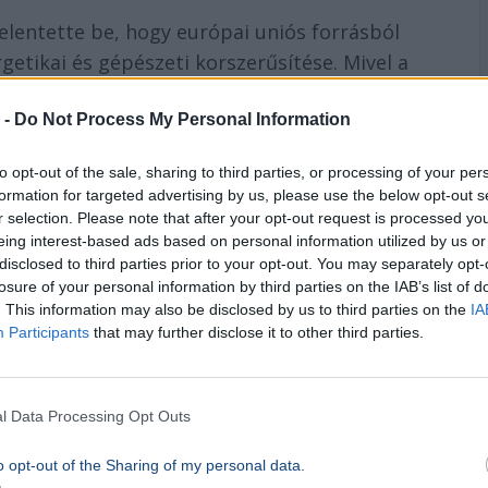
elentette be, hogy európai uniós forrásból
etikai és gépészeti korszerűsítése. Mivel a
 – nagy belmagasság, speciális felszerelések,
 -
Do Not Process My Personal Information
 emelet kialakítását ezzel párhuzamosan
nagyrészt saját forrásból,
1,2 milliárd forintból
to opt-out of the sale, sharing to third parties, or processing of your per
ovációs Minisztérium 250 millió, az egyetemet
formation for targeted advertising by us, please use the below opt-out s
pítvány pedig 600 millió forinttal járult
r selection. Please note that after your opt-out request is processed y
eing interest-based ads based on personal information utilized by us or
disclosed to third parties prior to your opt-out. You may separately opt-
losure of your personal information by third parties on the IAB’s list of
n ajánlattal
. This information may also be disclosed by us to third parties on the
IA
Participants
that may further disclose it to other third parties.
 zajlott, és a teljesítési határidő közeledett,
Telex által látott dokumentumok szerint az
minimum három különböző ajánlatot kellett
l Data Processing Opt Outs
rződésbe vonta be az új emelet felhúzását.
o opt-out of the Sharing of my personal data.