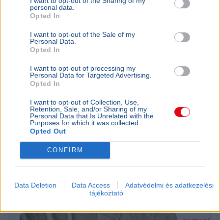
I want to opt-out of the Sharing of my
personal data.
Opted In
I want to opt-out of the Sale of my
Personal Data.
Opted In
I want to opt-out of processing my
Personal Data for Targeted Advertising.
Opted In
I want to opt-out of Collection, Use,
Retention, Sale, and/or Sharing of my
Personal Data that Is Unrelated with the
Tarr Zoltán
Közmédia
Purposes for which it was collected.
Opted Out
Tarr Zoltán szerint zajlik a közmédia átvilágítása, a
végleges vezetőt pedig nyílt, átlátható pályázaton
CONFIRM
választják majd ki.
Bővebben...
Data Deletion
Data Access
Adatvédelmi és adatkezelési
Rezsicsökkentés
tájékoztató