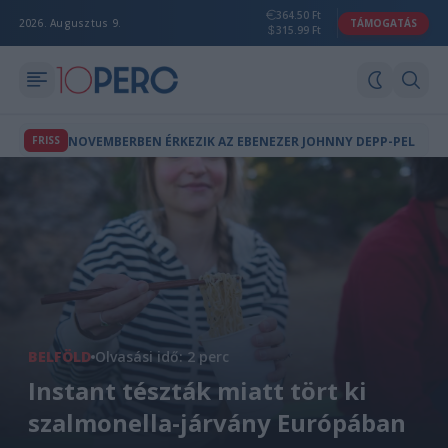
364.50 Ft
2026. Augusztus 9.
TÁMOGATÁS
315.99 Ft
FRISS
NOVEMBERBEN ÉRKEZIK AZ EBENEZER JOHNNY DEPP-PEL
BELFÖLD
Olvasási idő: 2 perc
Instant tészták miatt tört ki
szalmonella-járvány Európában