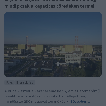
mindig csak a kapacitás töredékén termel
Paks
Energiakrízis
A Duna vízszintje Paksnál emelkedik, ám az atomerőmű
továbbra is jelentősen visszaterhelt állapotban,
mindössze 230 megawatton működik.
Bővebben...