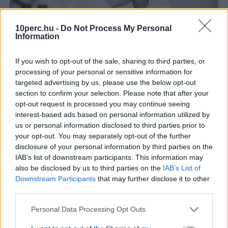
10perc.hu -
Do Not Process My Personal
Information
If you wish to opt-out of the sale, sharing to third parties, or
processing of your personal or sensitive information for
targeted advertising by us, please use the below opt-out
section to confirm your selection. Please note that after your
Magyar Péter
Köztársasági elnök
opt-out request is processed you may continue seeing
Magyar Péter szerint nem lesz meglepetés a
interest-based ads based on personal information utilized by
köztársasági elnökjelöltek neveiben, a parlament
us or personal information disclosed to third parties prior to
kedden választ a három jelölt közül.
Bővebben...
your opt-out. You may separately opt-out of the further
disclosure of your personal information by third parties on the
BELFÖLD
2026. augusztus 7.
IAB’s list of downstream participants. This information may
also be disclosed by us to third parties on the
IAB’s List of
Online felületen várják a javaslatokat a
Downstream Participants
that may further disclose it to other
közmédia megújításához
third parties.
Personal Data Processing Opt Outs