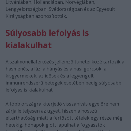
Litvániában, Hollandiában, Norvégiában,
Lengyelországban, Svédországban és az Egyesült
Királyságban azonosították.
Súlyosabb lefolyás is
kialakulhat
A szalmonellafertőzés jellemző tünetei közé tartozik a
hasmenés, a láz, a hányás és a hasi görcsök, a
kisgyermekek, az idősek és a legyengült
immunrendszerű betegek esetében pedig súlyosabb
lefolyás is kialakulhat.
A több országra kiterjedő visszahívás egyelőre nem
zárja le teljesen az ügyet, hiszen a hosszú
eltarthatóság miatt a fertőzött tételek egy része még
hetekig, hónapokig ott lapulhat a fogyasztók