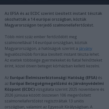
Az EFSA és az ECDC szerint ízesített instant tészták
okozhatták a 14 európai országban, köztük
Magyarországon terjedő szalmonellafertőzést.
Több mint száz ember fertőződött meg
szalmonellával 14 európai országban, köztük
Magyarországon, a hatóságok szerint a
járvány
legvalószínűbb forrása ízesített instant tészta lehet.
Az esetek többsége gyermekeket és fiatal felnőtteket
érint, közel ötven beteget kórházban kellett kezelni.
Az
Európai Élelmiszerbiztonsági Hatóság (EFSA)
és
az
Európai Betegségmegelőzési és Járványvédelmi
Központ (ECDC)
vizsgálata szerint 2025 novembere és
2026 júniusa között összesen 106 megerősített
szalmonellafertőzést regisztráltak 13 uniós
országban, valamint az Egyesült Királyságban. A