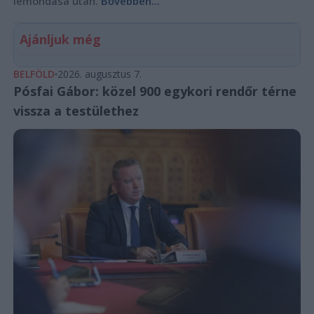
lemondása után.
Bővebben...
Ajánljuk még
BELFÖLD
2026. augusztus 7.
Pósfai Gábor: közel 900 egykori rendőr térne
vissza a testülethez