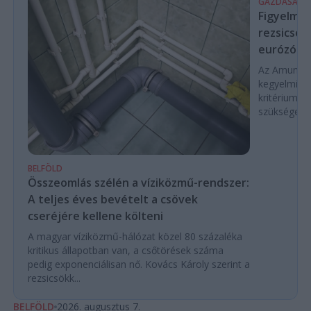
GAZDASÁG
Figyelmez
rezsicsök
eurózóná
Az Amundi 
kegyelmi id
kritériumok
szükségese
BELFÖLD
Összeomlás szélén a víziközmű-rendszer:
A teljes éves bevételt a csövek
cseréjére kellene költeni
A magyar víziközmű-hálózat közel 80 százaléka
kritikus állapotban van, a csőtörések száma
pedig exponenciálisan nő. Kovács Károly szerint a
rezsicsökk...
BELFÖLD
2026. augusztus 7.