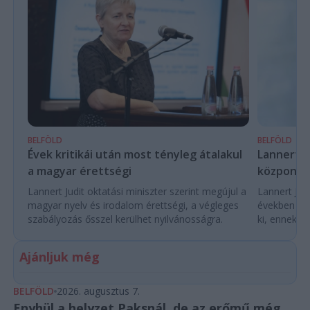
BELFÖLD
BELFÖLD
Évek kritikái után most tényleg átalakul
Lannert Ju
a magyar érettségi
központo
Lannert Judit oktatási miniszter szerint megújul a
Lannert Judi
magyar nyelv és irodalom érettségi, a végleges
években túl
szabályozás ősszel kerülhet nyilvánosságra.
ki, ennek m
Ajánljuk még
BELFÖLD
2026. augusztus 7.
Enyhül a helyzet Paksnál, de az erőmű még