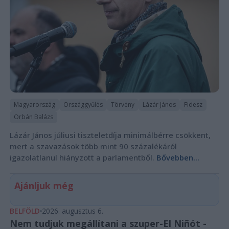
Magyarország
Országgyűlés
Törvény
Lázár János
Fidesz
Orbán Balázs
Lázár János júliusi tiszteletdíja minimálbérre csökkent,
mert a szavazások több mint 90 százalékáról
igazolatlanul hiányzott a parlamentből.
Bővebben...
Ajánljuk még
BELFÖLD
2026. augusztus 6.
Nem tudjuk megállítani a szuper-El Niñót -