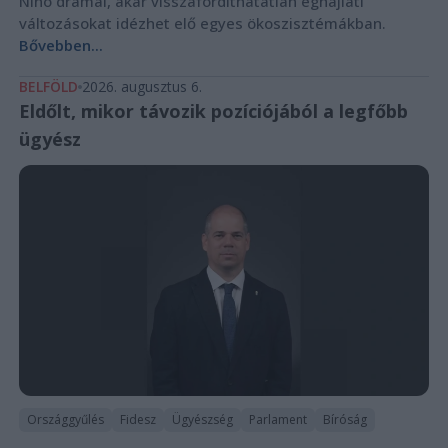
Niño drámai, akár visszafordíthatatlan éghajlati
változásokat idézhet elő egyes ökoszisztémákban.
Bővebben...
BELFÖLD
2026. augusztus 6.
Eldőlt, mikor távozik pozíciójából a legfőbb
ügyész
Országgyűlés
Fidesz
Ügyészség
Parlament
Bíróság