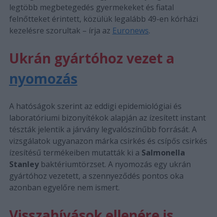
legtöbb megbetegedés gyermekeket és fiatal
felnőtteket érintett, közülük legalább 49-en kórházi
kezelésre szorultak – írja az
Euronews
.
Ukrán gyártóhoz vezet a
nyomozás
A hatóságok szerint az eddigi epidemiológiai és
laboratóriumi bizonyítékok alapján az ízesített instant
tészták jelentik a járvány legvalószínűbb forrását. A
vizsgálatok ugyanazon márka csirkés és csípős csirkés
ízesítésű termékeiben mutatták ki a
Salmonella
Stanley
baktériumtörzset. A nyomozás egy ukrán
gyártóhoz vezetett, a szennyeződés pontos oka
azonban egyelőre nem ismert.
Visszahívások ellenére is