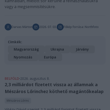
kamráiban, mielőtt sor kerülne a felhasználásukra
vagy a megsemmisítésükre.
Darvas Márton
2026. 07. 03.
Főkép forrása: Northfoto
Címkék:
Magyarország
Ukrajna
Járvány
Nyomozás
Európa
BELFÖLD
2026. augusztus 8.
2,3 milliárdot fizetett vissza az államnak a
Mészáros Lőrinchez köthető magántőkealap
Mészáros Lőrinc
Vitézy Dávid szerint 2,3 milliárd forintot fizetett vissza