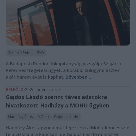
Szijjártó Péter
BYD
A Budapesti Rendőr-főkapitányság vizsgálja Szijjártó
Péter vesztegetési ügyét, a korábbi külügyminiszter
akár három évet is kaphat.
Bővebben...
BELFÖLD
2026. augusztus 7.
Gajdos László szerint téves adatokra
hivatkozott Hadházy a MOHU ügyben
Hadházy Ákos
MOHU
Gajdos László
Hadházy Ákos aggodalmát fejezte ki a Mohu-koncesszió
felülvizsgálata kapcsán, de Gajdos László miniszter