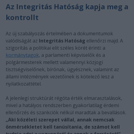
Az Integritás Hatóság kapja meg a
kontrollt
Az új szabályozás értelmében a dokumentumok
valódiságát az
Integritás Hatóság
ellenőrzi majd. A
szigorítás a politikai elit széles körét érinti: a
kormánytagok
, a parlamenti képviselők és a
polgármesterek mellett valamennyi közjogi
tisztségviselőnek, bírónak, ügyésznek, valamint az
állami intézmények vezetőinek is kötelező lesz a
nyilatkozattétel.
A jelenlegi struktúrát régóta érték elmarasztalások,
mivel a hatályos rendszerben gyakorlatilag érdemi
ellenőrzés és szankciók nélkül maradtak a bevallások.
„Aki közéleti szerepet vállal, annak nemcsak
önmérsékletet kell tanúsítania, de számot kell
tudnia adni a vagyonáról és annak a forrásáról”
–