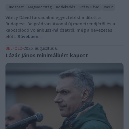
Budapest
Magyarország
Közlekedés
Vitézy Dávid
Vasút
Vitézy Dávid társadalmi egyeztetést indított a
Budapest–Belgrád vasútvonal új menetrendjéről és a
kapcsolódó Volánbusz-hálózatról, még a bevezetés
előtt.
Bővebben...
BELFÖLD
2026. augusztus 6.
Lázár János minimálbért kapott