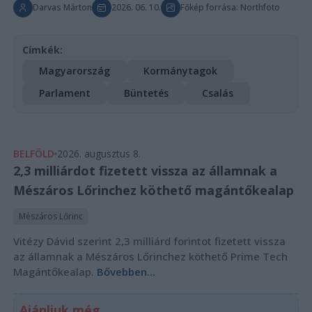
Darvas Márton
2026. 06. 10.
Főkép forrása: Northfoto
Címkék:
Magyarország
Kormánytagok
Parlament
Büntetés
Csalás
BELFÖLD
2026. augusztus 8.
2,3 milliárdot fizetett vissza az államnak a
Mészáros Lőrinchez köthető magántőkealap
Mészáros Lőrinc
Vitézy Dávid szerint 2,3 milliárd forintot fizetett vissza
az államnak a Mészáros Lőrinchez köthető Prime Tech
Magántőkealap.
Bővebben...
Ajánljuk még