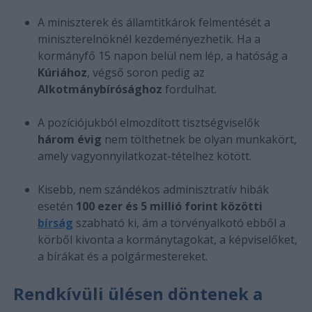
A miniszterek és államtitkárok felmentését a
miniszterelnöknél kezdeményezhetik. Ha a
kormányfő 15 napon belül nem lép, a hatóság a
Kúriához
, végső soron pedig az
Alkotmánybírósághoz
fordulhat.
A pozíciójukból elmozdított tisztségviselők
három évig
nem tölthetnek be olyan munkakört,
amely vagyonnyilatkozat-tételhez kötött.
Kisebb, nem szándékos adminisztratív hibák
esetén
100 ezer és 5 millió forint közötti
bírság
szabható ki, ám a törvényalkotó ebből a
körből kivonta a kormánytagokat, a képviselőket,
a bírákat és a polgármestereket.
Rendkívüli ülésen döntenek a