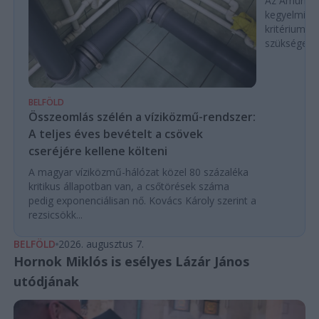
Az Amundi 
kegyelmi id
kritériumok
szükségese
BELFÖLD
Összeomlás szélén a víziközmű-rendszer:
A teljes éves bevételt a csövek
cseréjére kellene költeni
A magyar víziközmű-hálózat közel 80 százaléka
kritikus állapotban van, a csőtörések száma
pedig exponenciálisan nő. Kovács Károly szerint a
rezsicsökk...
BELFÖLD
2026. augusztus 7.
Hornok Miklós is esélyes Lázár János
utódjának