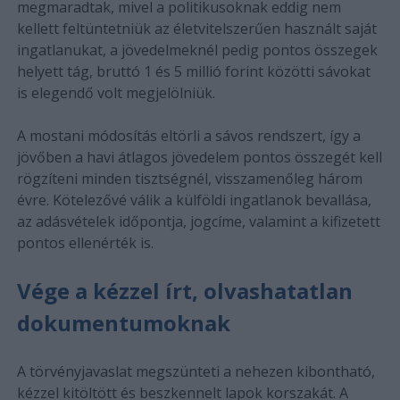
megmaradtak, mivel a politikusoknak eddig nem
kellett feltüntetniük az életvitelszerűen használt saját
ingatlanukat, a jövedelmeknél pedig pontos összegek
helyett tág, bruttó 1 és 5 millió forint közötti sávokat
is elegendő volt megjelölniük.
A mostani módosítás eltörli a sávos rendszert, így a
jövőben a havi átlagos jövedelem pontos összegét kell
rögzíteni minden tisztségnél, visszamenőleg három
évre. Kötelezővé válik a külföldi ingatlanok bevallása,
az adásvételek időpontja, jogcíme, valamint a kifizetett
pontos ellenérték is.
Vége a kézzel írt, olvashatatlan
dokumentumoknak
A törvényjavaslat megszünteti a nehezen kibontható,
kézzel kitöltött és beszkennelt lapok korszakát. A