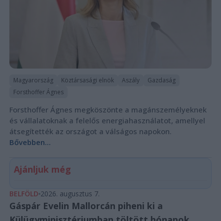
Magyarország
Köztársasági elnök
Aszály
Gazdaság
Forsthoffer Ágnes
Forsthoffer Ágnes megköszönte a magánszemélyeknek
és vállalatoknak a felelős energiahasználatot, amellyel
átsegítették az országot a válságos napokon.
Bővebben...
Ajánljuk még
BELFÖLD
2026. augusztus 7.
Gáspár Evelin Mallorcán piheni ki a
Külügyminisztériumban töltött hónapok