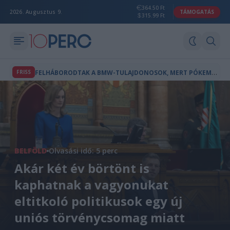
364.50 Ft
2026. Augusztus 9.
TÁMOGATÁS
315.99 Ft
F
ELHÁBORODTAK A BMW-TULAJDONOSOK, MERT PÓKEMBER-REKLÁM JELENT MEG AZ AUTÓIK FEDÉLZETI KÉPERNYŐJÉN
FRISS
BELFÖLD
Olvasási idő: 5 perc
Akár két év börtönt is
kaphatnak a vagyonukat
eltitkoló politikusok egy új
uniós törvénycsomag miatt