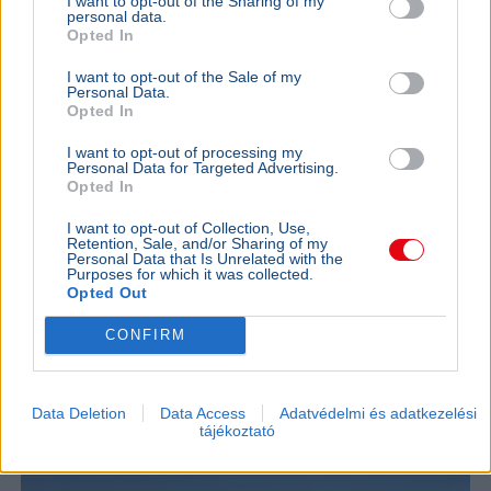
I want to opt-out of the Sharing of my
personal data.
Opted In
I want to opt-out of the Sale of my
Personal Data.
Opted In
BELFÖLD
BELFÖLD
Évek kritikái után most tényleg átalakul
Lannert Ju
I want to opt-out of processing my
a magyar érettségi
központo
Personal Data for Targeted Advertising.
Opted In
Lannert Judit oktatási miniszter szerint megújul a
Lannert Judi
magyar nyelv és irodalom érettségi, a végleges
években túl
I want to opt-out of Collection, Use,
szabályozás ősszel kerülhet nyilvánosságra.
ki, ennek m
Retention, Sale, and/or Sharing of my
Personal Data that Is Unrelated with the
Purposes for which it was collected.
Opted Out
Ajánljuk még
CONFIRM
BELFÖLD
2026. augusztus 7.
Enyhül a helyzet Paksnál, de az erőmű még
mindig csak a kapacitás töredékén termel
Data Deletion
Data Access
Adatvédelmi és adatkezelési
tájékoztató