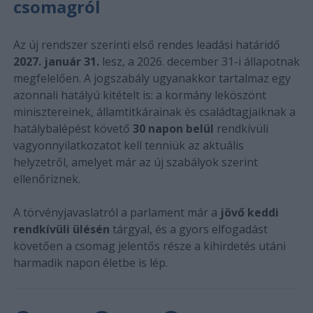
csomagról
Az új rendszer szerinti első rendes leadási határidő
2027. január 31.
lesz, a 2026. december 31-i állapotnak
megfelelően. A jogszabály ugyanakkor tartalmaz egy
azonnali hatályú kitételt is: a kormány leköszönt
minisztereinek, államtitkárainak és családtagjaiknak a
hatálybalépést követő
30 napon belül
rendkívüli
vagyonnyilatkozatot kell tenniük az aktuális
helyzetről, amelyet már az új szabályok szerint
ellenőriznek.
A törvényjavaslatról a parlament már a
jövő keddi
rendkívüli ülésén
tárgyal, és a gyors elfogadást
követően a csomag jelentős része a kihirdetés utáni
harmadik napon életbe is lép.