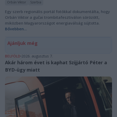
Orbán Viktor
Szerbia
Egy szerb regionális portál fotókkal dokumentálta, hogy
Orbán Viktor a gučai trombitafesztiválon sörözött,
miközben Magyarországot energiaválság sújtotta.
Bővebben...
Ajánljuk még
BELFÖLD
2026. augusztus 7.
Akár három évet is kaphat Szijjártó Péter a
BYD-ügy miatt