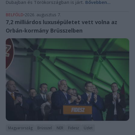
Dubajban és Törökországban is járt.
Bővebben...
BELFÖLD
2026. augusztus 7.
7,2 milliárdos luxusépületet vett volna az
Orbán-kormány Brüsszelben
Magyarország
Brüsszel
NER
Fidesz
Üzlet