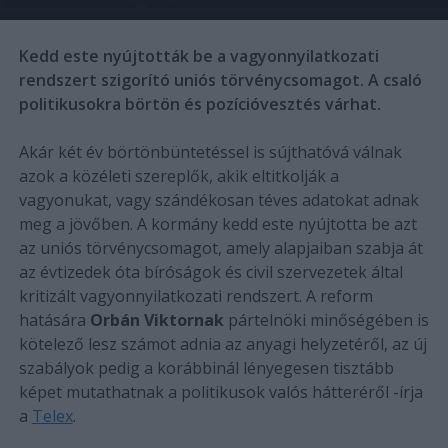
Kedd este nyújtották be a vagyonnyilatkozati
rendszert szigorító uniós törvénycsomagot. A csaló
politikusokra börtön és pozícióvesztés várhat.
Akár két év börtönbüntetéssel is sújthatóvá válnak
azok a közéleti szereplők, akik eltitkolják a
vagyonukat, vagy szándékosan téves adatokat adnak
meg a jövőben. A kormány kedd este nyújtotta be azt
az uniós törvénycsomagot, amely alapjaiban szabja át
az évtizedek óta bíróságok és civil szervezetek által
kritizált vagyonnyilatkozati rendszert. A reform
hatására
Orbán Viktornak
pártelnöki minőségében is
kötelező lesz számot adnia az anyagi helyzetéről, az új
szabályok pedig a korábbinál lényegesen tisztább
képet mutathatnak a politikusok valós hátteréről -írja
a
Telex
.