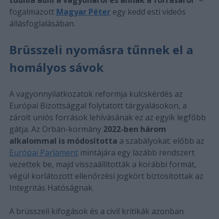
fogalmazott
Magyar Péter
egy kedd esti videós
állásfoglalásában.
Brüsszeli nyomásra tűnnek el a
homályos sávok
A vagyonnyilatkozatok reformja kulcskérdés az
Európai Bizottsággal folytatott tárgyalásokon, a
zárolt uniós források lehívásának ez az egyik legfőbb
gátja. Az Orbán-kormány
2022-ben három
alkalommal is módosította
a szabályokat: előbb az
Európai Parlament
mintájára egy lazább rendszert
vezettek be, majd visszaállították a korábbi formát,
végül korlátozott ellenőrzési jogkört biztosítottak az
Integritás Hatóságnak.
A brüsszeli kifogások és a civil kritikák azonban