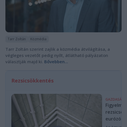
Tarr Zoltán
Közmédia
Tarr Zoltán szerint zajlik a közmédia átvilágítása, a
végleges vezetőt pedig nyílt, átlátható pályázaton
választják majd ki.
Bővebben...
Rezsicsökkentés
GAZDASÁG
Figyelmez
rezsicsök
eurózóná