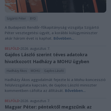
Szijjártó Péter
BYD
A Budapesti Rendőr-főkapitányság vizsgálja Szijjártó
Péter vesztegetési ügyét, a korábbi külügyminiszter
akár három évet is kaphat.
Bővebben...
BELFÖLD
2026. augusztus 7.
Gajdos László szerint téves adatokra
hivatkozott Hadházy a MOHU ügyben
Hadházy Ákos
MOHU
Gajdos László
Hadházy Ákos aggodalmát fejezte ki a Mohu-koncesszió
felülvizsgálata kapcsán, de Gajdos László miniszter
kommentben cáfolta az állítását.
Bővebben...
BELFÖLD
2026. augusztus 7.
Magyar Péter: péntektől megszűnik az