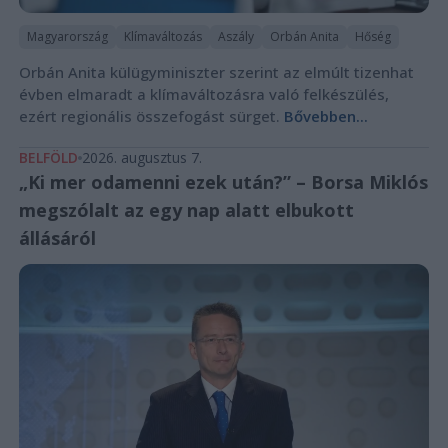
Magyarország
Klímaváltozás
Aszály
Orbán Anita
Hőség
Orbán Anita külügyminiszter szerint az elmúlt tizenhat
évben elmaradt a klímaváltozásra való felkészülés,
ezért regionális összefogást sürget.
Bővebben...
BELFÖLD
2026. augusztus 7.
„Ki mer odamenni ezek után?” – Borsa Miklós
megszólalt az egy nap alatt elbukott
állásáról