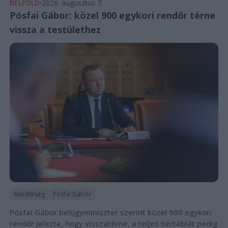
BELFÖLD
2026. augusztus 7.
Pósfai Gábor: közel 900 egykori rendőr térne
vissza a testülethez
Rendőrség
Pósfai Gábor
Pósfai Gábor belügyminiszter szerint közel 900 egykori
rendőr jelezte, hogy visszatérne, a teljes bértáblát pedig