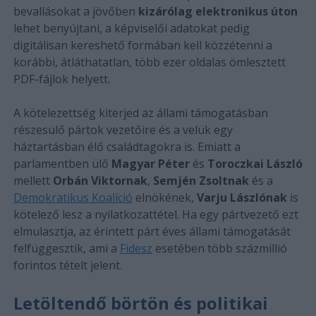
bevallásokat a jövőben
kizárólag elektronikus úton
lehet benyújtani, a képviselői adatokat pedig
digitálisan kereshető formában kell közzétenni a
korábbi, átláthatatlan, több ezer oldalas ömlesztett
PDF-fájlok helyett.
A kötelezettség kiterjed az állami támogatásban
részesülő pártok vezetőire és a velük egy
háztartásban élő családtagokra is. Emiatt a
parlamentben ülő
Magyar Péter
és
Toroczkai László
mellett
Orbán Viktornak
,
Semjén Zsoltnak
és a
Demokratikus Koalíció
elnökének,
Varju Lászlónak
is
kötelező lesz a nyilatkozattétel. Ha egy pártvezető ezt
elmulasztja, az érintett párt éves állami támogatását
felfüggesztik, ami a
Fidesz
esetében több százmillió
forintos tételt jelent.
Letöltendő börtön és politikai