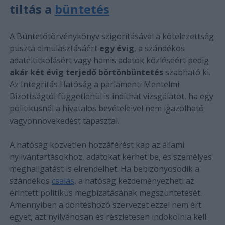
tiltás a
büntetés
A Büntetőtörvénykönyv szigorításával a kötelezettség
puszta elmulasztásáért
egy évig
, a szándékos
adateltitkolásért vagy hamis adatok közléséért pedig
akár két évig terjedő börtönbüntetés
szabható ki.
Az Integritás Hatóság a parlamenti Mentelmi
Bizottságtól függetlenül is indíthat vizsgálatot, ha egy
politikusnál a hivatalos bevételeivel nem igazolható
vagyonnövekedést tapasztal.
A hatóság közvetlen hozzáférést kap az állami
nyilvántartásokhoz, adatokat kérhet be, és személyes
meghallgatást is elrendelhet. Ha bebizonyosodik a
szándékos
csalás
, a hatóság kezdeményezheti az
érintett politikus megbízatásának megszüntetését.
Amennyiben a döntéshozó szervezet ezzel nem ért
egyet, azt nyilvánosan és részletesen indokolnia kell.