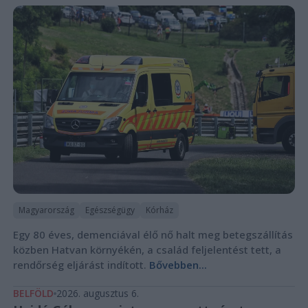
Magyarország
Egészségügy
Kórház
Egy 80 éves, demenciával élő nő halt meg betegszállítás
közben Hatvan környékén, a család feljelentést tett, a
rendőrség eljárást indított.
Bővebben...
BELFÖLD
2026. augusztus 6.