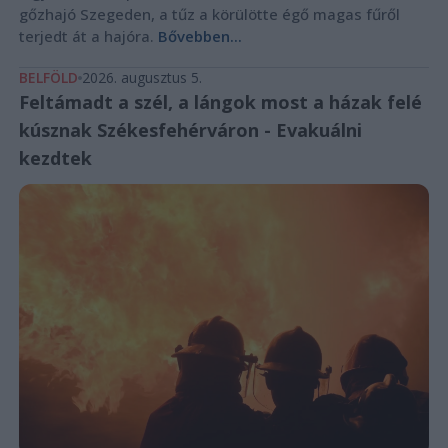
gőzhajó Szegeden, a tűz a körülötte égő magas fűről
terjedt át a hajóra.
Bővebben...
BELFÖLD
2026. augusztus 5.
Feltámadt a szél, a lángok most a házak felé
kúsznak Székesfehérváron - Evakuálni
kezdtek