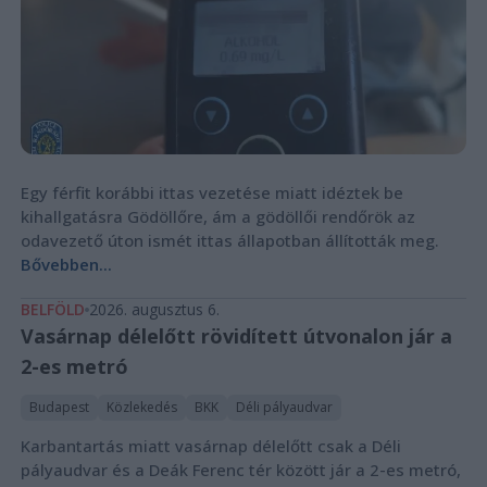
Egy férfit korábbi ittas vezetése miatt idéztek be
kihallgatásra Gödöllőre, ám a gödöllői rendőrök az
odavezető úton ismét ittas állapotban állították meg.
Bővebben...
BELFÖLD
2026. augusztus 6.
Vasárnap délelőtt rövidített útvonalon jár a
2-es metró
Budapest
Közlekedés
BKK
Déli pályaudvar
Karbantartás miatt vasárnap délelőtt csak a Déli
pályaudvar és a Deák Ferenc tér között jár a 2-es metró,