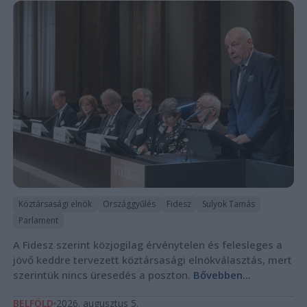
Köztársasági elnök
Országgyűlés
Fidesz
Sulyok Tamás
Parlament
A Fidesz szerint közjogilag érvénytelen és felesleges a
jövő keddre tervezett köztársasági elnökválasztás, mert
szerintük nincs üresedés a poszton.
Bővebben...
BELFÖLD
2026. augusztus 5.