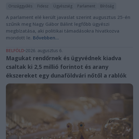
Országgyűlés
Fidesz
Ügyészség
Parlament
Bíróság
A parlament elé került javaslat szerint augusztus 25-én
szűnik meg Nagy Gábor Bálint legfőbb ügyészi
megbízatása, aki politikai támadásokra hivatkozva
mondott le.
Bővebben...
BELFÖLD
2026. augusztus 6.
Magukat rendőrnek és ügyvédnek kiadva
csaltak ki 2,5 millió forintot és arany
ékszereket egy dunaföldvári nőtől a rablók