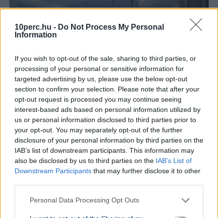
Magyarország
Időjárás
Aszály
Hőség
10perc.hu -
Do Not Process My Personal
Information
A HungaroMet szerint szerdán a Kékestetőn 31,3 fokot
mértek, mindössze egy tized fokkal maradva el a
If you wish to opt-out of the sale, sharing to third parties, or
minden idők legmagasabb hőmérsékleti rekordjától.
processing of your personal or sensitive information for
Bővebben...
targeted advertising by us, please use the below opt-out
section to confirm your selection. Please note that after your
BELFÖLD
2026. augusztus 6.
opt-out request is processed you may continue seeing
Szombaton dönt a Tisza-frakció az
interest-based ads based on personal information utilized by
államfőjelöltről
us or personal information disclosed to third parties prior to
your opt-out. You may separately opt-out of the further
disclosure of your personal information by third parties on the
IAB’s list of downstream participants. This information may
also be disclosed by us to third parties on the
IAB’s List of
Downstream Participants
that may further disclose it to other
third parties.
Personal Data Processing Opt Outs