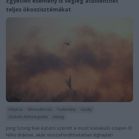
Egyetlen esemény is végleg átbillenthet
teljes ökoszisztémákat
Időjárás
Klímaváltozás
Tudomány
Aszály
Globális felmelegedés
Hőség
Jong Szong Kuk kutató szerint a most kialakuló szuper-El
Niño drámai, akár visszafordíthatatlan éghajlati