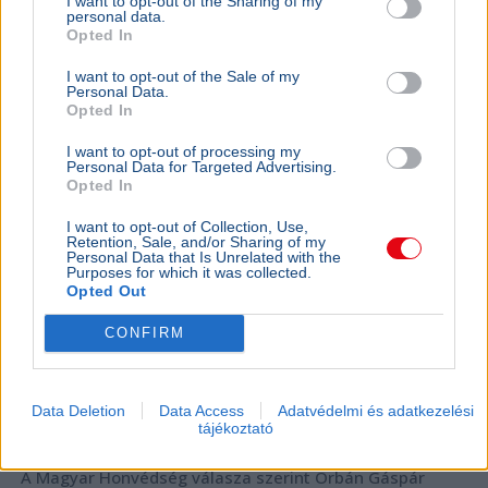
I want to opt-out of the Sharing of my
personal data.
Opted In
I want to opt-out of the Sale of my
Personal Data.
Opted In
Magyar Péter
Köztársasági elnök
Országgyűlés
Tisza Párt
I want to opt-out of processing my
Parlament
Personal Data for Targeted Advertising.
Opted In
A Tisza frakciója szombaton szavaz köztársaságielnök-
jelöltjéről, miután Polgár Judit visszautasította a
I want to opt-out of Collection, Use,
Retention, Sale, and/or Sharing of my
felkérést, a hivatalos jelölési határidő pedig hétfőn jár
Personal Data that Is Unrelated with the
le.
Bővebben...
Purposes for which it was collected.
Opted Out
BELFÖLD
2026. augusztus 6.
CONFIRM
Orbán Gáspár hatszor repült honvédségi
gépen Csádba és Nigerbe
Data Deletion
Data Access
Adatvédelmi és adatkezelési
Orbán Viktor
Gulyás Gergely
Csád
Honvédelem
tájékoztató
Pálinkás Szilveszter
A Magyar Honvédség válasza szerint Orbán Gáspár