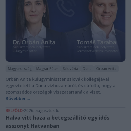
Magyarország
Magyar Péter
Szlovákia
Duna
Orbán Anita
Orbán Anita külügyminiszter szlovák kollégájával
egyeztetett a Duna vízhozamáról, és cáfolta, hogy a
szomszédos országok visszatartanák a vizet.
Bővebben...
BELFÖLD
2026. augusztus 6.
Halva vitt haza a betegszállító egy idős
asszonyt Hatvanban