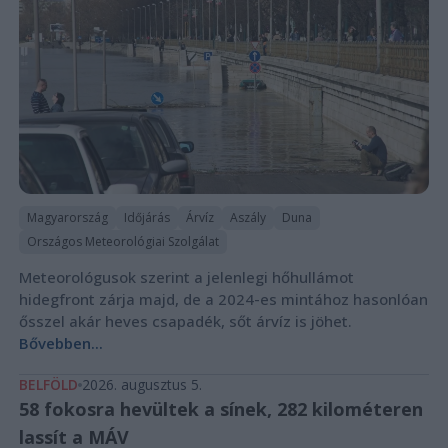
Magyarország
Időjárás
Árvíz
Aszály
Duna
Országos Meteorológiai Szolgálat
Meteorológusok szerint a jelenlegi hőhullámot
hidegfront zárja majd, de a 2024-es mintához hasonlóan
ősszel akár heves csapadék, sőt árvíz is jöhet.
Bővebben...
BELFÖLD
2026. augusztus 5.
58 fokosra hevültek a sínek, 282 kilométeren
lassít a MÁV