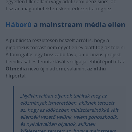
egyetlen fillér állami vagy adófizetői pénz sincs, az
tisztán magánbefektetésként érkezett a céghez.
Háború
a mainstream média ellen
A publicista részletesen beszélt arról is, hogy a
gigantikus forrást nem egyetlen év alatt fogják felélni.
A támogatás egy hosszabb távú, ambiciózus projekt
beindítását és fenntartását szolgálja: ebből épül fel az
Ötmédia
nevű új platform, valamint az
ot.hu
hírportál.
„Nyilvánvalóan olyanok találtak meg az
előzmények ismeretében, akiknek tetszett
az, hogy az időközben miniszterelnökké vált
ellenzéki vezető velünk, velem gonoszkodik,
és nyilvánvalóan olyanok, akiknek
kifejezetten tetszett az, hogy a mainstream