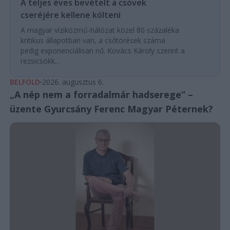
A teljes éves bevételt a csövek
cseréjére kellene költeni
A magyar víziközmű-hálózat közel 80 százaléka
kritikus állapotban van, a csőtörések száma
pedig exponenciálisan nő. Kovács Károly szerint a
rezsicsökk...
BELFÖLD
2026. augusztus 6.
„A nép nem a forradalmár hadserege” –
üzente Gyurcsány Ferenc Magyar Péternek?