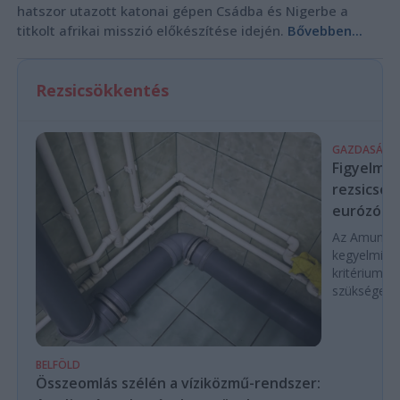
hatszor utazott katonai gépen Csádba és Nigerbe a
titkolt afrikai misszió előkészítése idején.
Bővebben...
Rezsicsökkentés
GAZDASÁG
Figyelmez
rezsicsök
eurózóná
Az Amundi 
kegyelmi id
kritériumok
szükségese
BELFÖLD
Összeomlás szélén a víziközmű-rendszer: