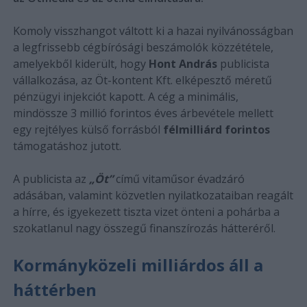
Komoly visszhangot váltott ki a hazai nyilvánosságban
a legfrissebb cégbírósági beszámolók közzététele,
amelyekből kiderült, hogy
Hont András
publicista
vállalkozása, az Öt-kontent Kft. elképesztő méretű
pénzügyi injekciót kapott. A cég a minimális,
mindössze 3 millió forintos éves árbevétele mellett
egy rejtélyes külső forrásból
félmilliárd forintos
támogatáshoz jutott.
A publicista az
„Öt”
című vitaműsor évadzáró
adásában, valamint közvetlen nyilatkozataiban reagált
a hírre, és igyekezett tiszta vizet önteni a pohárba a
szokatlanul nagy összegű finanszírozás hátteréről.
Kormányközeli milliárdos áll a
háttérben