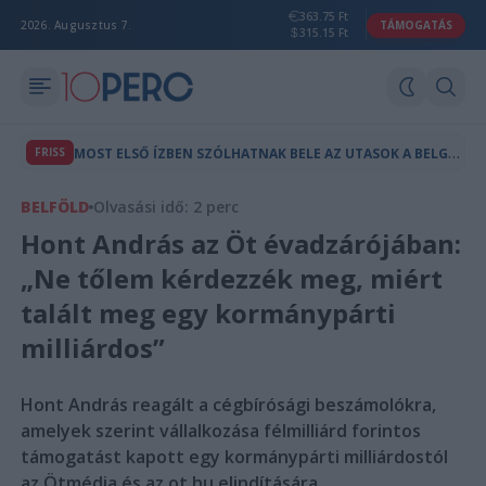
363.75 Ft
2026. Augusztus 7.
TÁMOGATÁS
315.15 Ft
M
OST ELSŐ ÍZBEN SZÓLHATNAK BELE AZ UTASOK A BELGRÁD-VONAL MENETRENDJÉBE
FRISS
BELFÖLD
Olvasási idő: 2 perc
Hont András az Öt évadzárójában:
„Ne tőlem kérdezzék meg, miért
talált meg egy kormánypárti
milliárdos”
Hont András reagált a cégbírósági beszámolókra,
amelyek szerint vállalkozása félmilliárd forintos
támogatást kapott egy kormánypárti milliárdostól
az Ötmédia és az ot.hu elindítására.