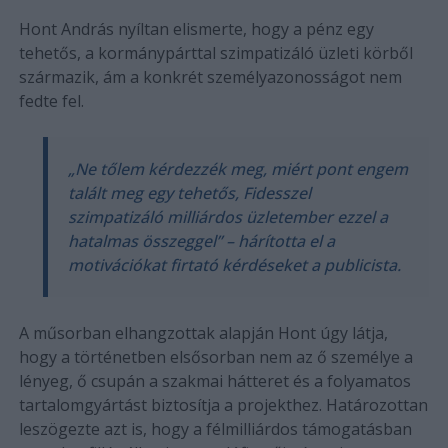
Hont András nyíltan elismerte, hogy a pénz egy
tehetős, a kormánypárttal szimpatizáló üzleti körből
származik, ám a konkrét személyazonosságot nem
fedte fel.
„Ne tőlem kérdezzék meg, miért pont engem
talált meg egy tehetős, Fidesszel
szimpatizáló milliárdos üzletember ezzel a
hatalmas összeggel” – hárította el a
motivációkat firtató kérdéseket a publicista.
A műsorban elhangzottak alapján Hont úgy látja,
hogy a történetben elsősorban nem az ő személye a
lényeg, ő csupán a szakmai hátteret és a folyamatos
tartalomgyártást biztosítja a projekthez. Határozottan
leszögezte azt is, hogy a félmilliárdos támogatásban