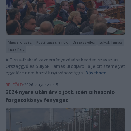
Magyarország
Köztársasági elnök
Országgyűlés
Sulyok Tamás
Tisza Párt
A Tisza-frakció kezdeményezésére kedden szavaz az
Országgyűlés Sulyok Tamás utódjáról, a jelölt személyét
egyelőre nem hozták nyilvánosságra.
Bővebben...
BELFÖLD
2026. augusztus 5.
2024 nyara után árvíz jött, idén is hasonló
forgatókönyv fenyeget