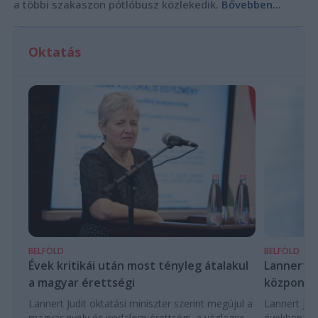
a többi szakaszon pótlóbusz közlekedik.
Bővebben...
Oktatás
BELFÖLD
BELFÖLD
Évek kritikái után most tényleg átalakul
Lannert Ju
a magyar érettségi
központo
Lannert Judit oktatási miniszter szerint megújul a
Lannert Judi
magyar nyelv és irodalom érettségi, a végleges
években túl