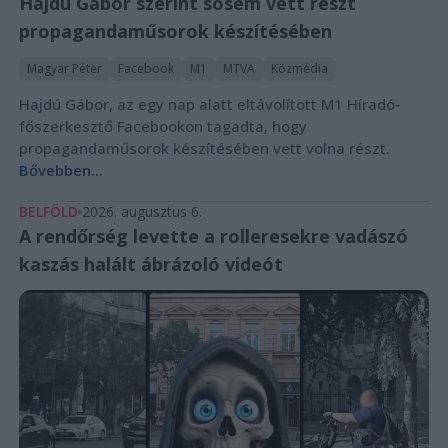
Hajdú Gábor szerint sosem vett részt
propagandaműsorok készítésében
Magyar Péter
Facebook
M1
MTVA
Közmédia
Hajdú Gábor, az egy nap alatt eltávolított M1 Híradó-
főszerkesztő Facebookon tagadta, hogy
propagandaműsorok készítésében vett volna részt.
Bővebben...
BELFÖLD
2026. augusztus 6.
A rendőrség levette a rolleresekre vadászó
kaszás halált ábrázoló videót