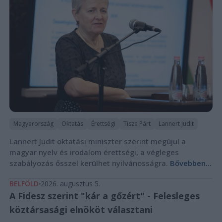
Magyarország
Oktatás
Érettségi
Tisza Párt
Lannert Judit
Lannert Judit oktatási miniszter szerint megújul a
magyar nyelv és irodalom érettségi, a végleges
szabályozás ősszel kerülhet nyilvánosságra.
Bővebben...
BELFÖLD
2026. augusztus 5.
A Fidesz szerint "kár a gőzért" - Felesleges
köztársasági elnököt választani