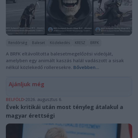
Rendőrség
Baleset
Közlekedés
KRESZ
BRFK
A BRFK eltávolította balesetmegelőzési videóját,
amelyben egy animált kaszás halál vadászott a sisak
nélkül közlekedő rolleresekre.
Bővebben...
Ajánljuk még
BELFÖLD
2026. augusztus 6.
Évek kritikái után most tényleg átalakul a
magyar érettségi