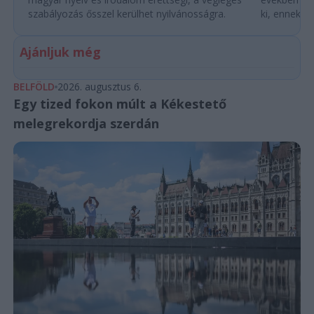
szabályozás ősszel kerülhet nyilvánosságra.
ki, ennek m
Ajánljuk még
BELFÖLD
2026. augusztus 6.
Egy tized fokon múlt a Kékestető
melegrekordja szerdán