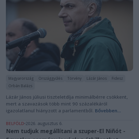
Magyarország
Országgyűlés
Törvény
Lázár János
Fidesz
Orbán Balázs
Lázár János júliusi tiszteletdíja minimálbérre csökkent,
mert a szavazások több mint 90 százalékáról
igazolatlanul hiányzott a parlamentből.
Bővebben...
BELFÖLD
2026. augusztus 6.
Nem tudjuk megállítani a szuper-El Niñót -