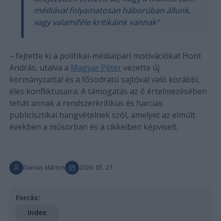
médiával folyamatosan háborúban állunk,
vagy valamiféle kritikáink vannak”
– fejtette ki a politikai-médiaipari motivációkat Hont
András, utalva a
Magyar Péter
vezette új
kormányzattal és a fősodratú sajtóval való korábbi,
éles konfliktusaira. A támogatás az ő értelmezésében
tehát annak a rendszerkritikus és harcias
publicisztikai hangvételnek szól, amelyet az elmúlt
években a műsorban és a cikkeiben képviselt.
Darvas Márton
2026. 05. 27.
Forrás:
Index