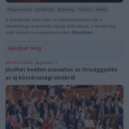
Magyarország
Rendőrség
Biztonság
Tűzvész
Hőség
A feltámadt szél miatt a székesfehérvári tűz a
Feketehegy-szárazréti házak felé terjed, a rendőrség
több lakost is evakuálásra kért.
Bővebben...
Ajánljuk még
BELFÖLD
2026. augusztus 5.
Jövőhét kedden szavazhat az Országgyűlés
az új köztársasági elnökről