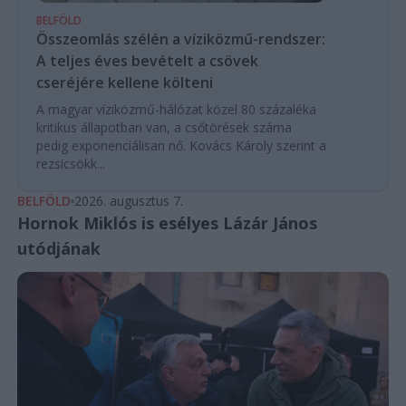
BELFÖLD
Összeomlás szélén a víziközmű-rendszer:
A teljes éves bevételt a csövek
cseréjére kellene költeni
A magyar víziközmű-hálózat közel 80 százaléka
kritikus állapotban van, a csőtörések száma
pedig exponenciálisan nő. Kovács Károly szerint a
rezsicsökk...
BELFÖLD
2026. augusztus 7.
Hornok Miklós is esélyes Lázár János
utódjának