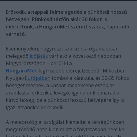
Erősödik a nappali felmelegedés a pünkösdi hosszú
hétvégén. Pünkösdhétfőn akár 30 fokot is
mérhetünk, a HungaroMet szerint száraz, napos idő
várható.
Eseménytelen, nagyrészt száraz és folyamatosan
melegedő
időjárás
várható a következő napokban
Magyarországon – derül ki a
HungaroMet
legfrissebb előrejelzéséből. Miközben
Nyugat-
Európában
tombol a kánikula, és 30-35 fokos
hőséget mérnek, a Kárpát-medencébe északias
áramlással érkezik a levegő, így nálunk elmarad a
kirívó hőség, de a pünkösdi hosszú hétvégére így is
igazi strandidő kerekedik.
A meteorológiai szolgálat kiemelte: a térségünkben
megerősödő anticiklon miatt a folytatásban nem kell
tartani kiterjedt, áztató esőzésektől, és még lokális