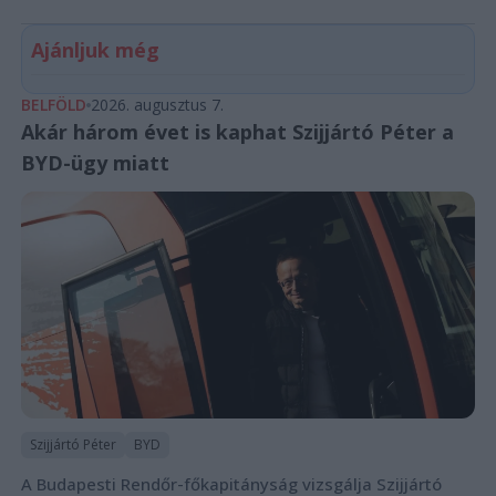
Ajánljuk még
BELFÖLD
2026. augusztus 7.
Akár három évet is kaphat Szijjártó Péter a
BYD-ügy miatt
Szijjártó Péter
BYD
A Budapesti Rendőr-főkapitányság vizsgálja Szijjártó