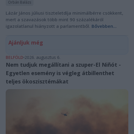
Orbán Balázs
Lázár János júliusi tiszteletdíja minimálbérre csökkent,
mert a szavazások több mint 90 százalékáról
igazolatlanul hiányzott a parlamentből.
Bővebben...
Ajánljuk még
BELFÖLD
2026. augusztus 6.
Nem tudjuk megállítani a szuper-El Niñót -
Egyetlen esemény is végleg átbillenthet
teljes ökoszisztémákat