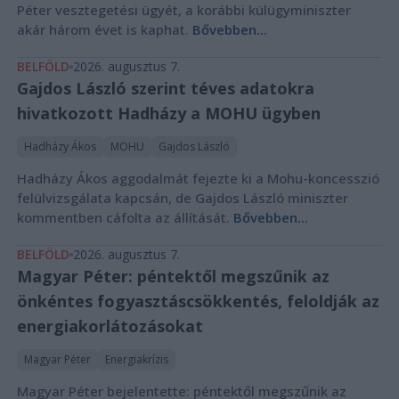
Péter vesztegetési ügyét, a korábbi külügyminiszter
akár három évet is kaphat.
Bővebben...
BELFÖLD
2026. augusztus 7.
Gajdos László szerint téves adatokra
hivatkozott Hadházy a MOHU ügyben
Hadházy Ákos
MOHU
Gajdos László
Hadházy Ákos aggodalmát fejezte ki a Mohu-koncesszió
felülvizsgálata kapcsán, de Gajdos László miniszter
kommentben cáfolta az állítását.
Bővebben...
BELFÖLD
2026. augusztus 7.
Magyar Péter: péntektől megszűnik az
önkéntes fogyasztáscsökkentés, feloldják az
energiakorlátozásokat
Magyar Péter
Energiakrízis
Magyar Péter bejelentette: péntektől megszűnik az