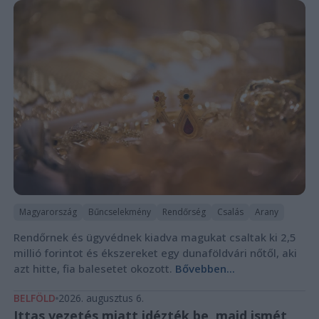
Magyarország
Bűncselekmény
Rendőrség
Csalás
Arany
Rendőrnek és ügyvédnek kiadva magukat csaltak ki 2,5
millió forintot és ékszereket egy dunaföldvári nőtől, aki
azt hitte, fia balesetet okozott.
Bővebben...
BELFÖLD
2026. augusztus 6.
Ittas vezetés miatt idézték be, majd ismét