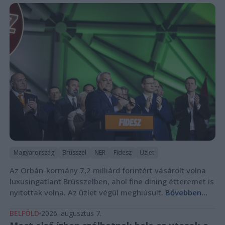
Magyarország
Brüsszel
NER
Fidesz
Üzlet
Az Orbán-kormány 7,2 milliárd forintért vásárolt volna
luxusingatlant Brüsszelben, ahol fine dining étteremet is
nyitottak volna. Az üzlet végül meghiúsult.
Bővebben...
BELFÖLD
2026. augusztus 7.