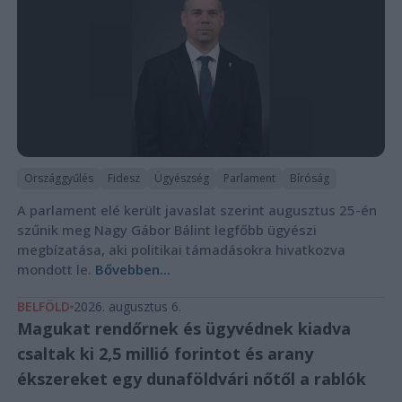
Országgyűlés
Fidesz
Ügyészség
Parlament
Bíróság
A parlament elé került javaslat szerint augusztus 25-én
szűnik meg Nagy Gábor Bálint legfőbb ügyészi
megbízatása, aki politikai támadásokra hivatkozva
mondott le.
Bővebben...
BELFÖLD
2026. augusztus 6.
Magukat rendőrnek és ügyvédnek kiadva
csaltak ki 2,5 millió forintot és arany
ékszereket egy dunaföldvári nőtől a rablók