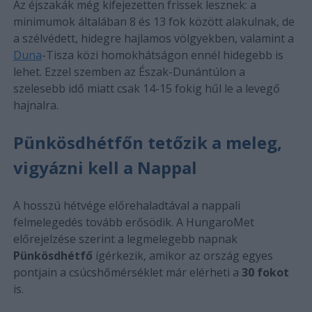
Az éjszakák még kifejezetten frissek lesznek: a
minimumok általában 8 és 13 fok között alakulnak, de
a szélvédett, hidegre hajlamos völgyekben, valamint a
Duna
-Tisza közi homokhátságon ennél hidegebb is
lehet. Ezzel szemben az Észak-Dunántúlon a
szelesebb idő miatt csak 14-15 fokig hűl le a levegő
hajnalra.
Pünkösdhétfőn tetőzik a meleg,
vigyázni kell a Nappal
A hosszú hétvége előrehaladtával a nappali
felmelegedés tovább erősödik. A HungaroMet
előrejelzése szerint a legmelegebb napnak
Pünkösdhétfő
ígérkezik, amikor az ország egyes
pontjain a csúcshőmérséklet már elérheti a
30 fokot
is.