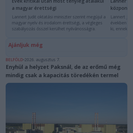
Évek kritikái után most tényleg átalakul
Lannert Ju
a magyar érettségi
központo
Lannert Judit oktatási miniszter szerint megújul a
Lannert Judi
magyar nyelv és irodalom érettségi, a végleges
években túl
szabályozás ősszel kerülhet nyilvánosságra.
ki, ennek m
Ajánljuk még
BELFÖLD
2026. augusztus 7.
Enyhül a helyzet Paksnál, de az erőmű még
mindig csak a kapacitás töredékén termel