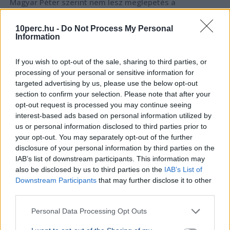
Magyar Péter szerint nem lesz meglepetés a
köztársasági elnökjelöltek neveiben, a parlament
kedden választ a három jelölt közül.
Bővebben...
10perc.hu -
Do Not Process My Personal
Information
BELFÖLD
2026. augusztus 7.
Online felületen várják a javaslatokat a
If you wish to opt-out of the sale, sharing to third parties, or
közmédia megújításához
processing of your personal or sensitive information for
targeted advertising by us, please use the below opt-out
section to confirm your selection. Please note that after your
opt-out request is processed you may continue seeing
interest-based ads based on personal information utilized by
us or personal information disclosed to third parties prior to
your opt-out. You may separately opt-out of the further
disclosure of your personal information by third parties on the
IAB’s list of downstream participants. This information may
also be disclosed by us to third parties on the
IAB’s List of
Downstream Participants
that may further disclose it to other
third parties.
Personal Data Processing Opt Outs