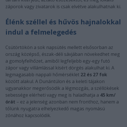
záporok vagy zivatarok is csak elvétve alakulhatnak ki.
Élénk széllel és hűvös hajnalokkal
indul a felmelegedés
Csütörtökön a sok napsütés mellett elsősorban az
ország középső, észak-déli sávjában növekedhet meg
a gomolyfelhőzet, amiből legfeljebb egy-egy futó
zápor vagy villámlással kísért dörgés alakulhat ki. A
legmagasabb nappali hőmérséklet
22 és 27 fok
között alakul. A Dunántúlon és a keleti tájakon
ugyanakkor megerősödik a légmozgás, a széllökések
sebessége elérheti vagy meg is haladhatja a
45 km/
órát
– ez a jelenség azonban nem fronthoz, hanem a
tőlünk nyugatra elhelyezkedő magas nyomású
zónához kapcsolódik.