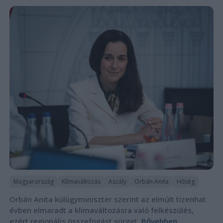
Magyarország
Klímaváltozás
Aszály
Orbán Anita
Hőség
Orbán Anita külügyminiszter szerint az elmúlt tizenhat
évben elmaradt a klímaváltozásra való felkészülés,
ezért regionális összefogást sürget.
Bővebben...