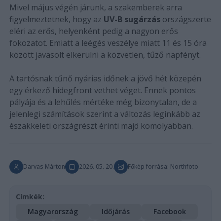
Mivel május végén járunk, a szakemberek arra
figyelmeztetnek, hogy az
UV-B sugárzás
országszerte
eléri az erős, helyenként pedig a nagyon erős
fokozatot. Emiatt a leégés veszélye miatt 11 és 15 óra
között javasolt elkerülni a közvetlen, tűző napfényt.
A tartósnak tűnő nyárias időnek a jövő hét közepén
egy érkező hidegfront vethet véget. Ennek pontos
pályája és a lehűlés mértéke még bizonytalan, de a
jelenlegi számítások szerint a változás leginkább az
északkeleti országrészt érinti majd komolyabban.
Darvas Márton
2026. 05. 20.
Főkép forrása: Northfoto
Címkék:
Magyarország
Időjárás
Facebook