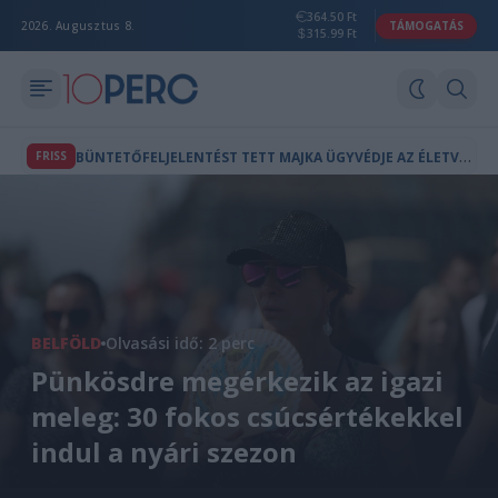
364.50 Ft
2026. Augusztus 8.
TÁMOGATÁS
315.99 Ft
B
ÜNTETŐFELJELENTÉST TETT MAJKA ÜGYVÉDJE AZ ÉLETVESZÉLYES FENYEGETÉS MIATT
FRISS
BELFÖLD
Olvasási idő: 2 perc
Pünkösdre megérkezik az igazi
meleg: 30 fokos csúcsértékekkel
indul a nyári szezon