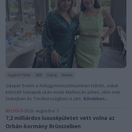
Szijjártó Péter
NER
Dubaj
Munka
Gáspár Evelin a Külügyminisztériumban töltött, sokat
kritizált hónapok után most Mallorcán pihen, idén már
Dubajban és Törökországban is járt.
Bővebben...
BELFÖLD
2026. augusztus 7.
7,2 milliárdos luxusépületet vett volna az
Orbán-kormány Brüsszelben