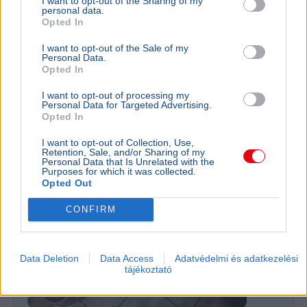
I want to opt-out of the Sharing of my
personal data.
Tarr Zoltán
Közmédia
Opted In
Tarr Zoltán szerint zajlik a közmédia átvilágítása, a
I want to opt-out of the Sale of my
végleges vezetőt pedig nyílt, átlátható pályázaton
Personal Data.
választják majd ki.
Bővebben...
Opted In
I want to opt-out of processing my
Personal Data for Targeted Advertising.
Rezsicsökkentés
Opted In
I want to opt-out of Collection, Use,
Retention, Sale, and/or Sharing of my
GAZDASÁG
Personal Data that Is Unrelated with the
Figyelmez
Purposes for which it was collected.
Opted Out
rezsicsök
eurózóná
CONFIRM
Az Amundi 
kegyelmi id
kritériumok
Data Deletion
Data Access
Adatvédelmi és adatkezelési
szükségese
tájékoztató