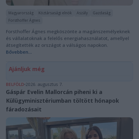
Magyarország
Köztársasági elnök
Aszály
Gazdaság
Forsthoffer Ágnes
Forsthoffer Ágnes megköszönte a magánszemélyeknek
és vállalatoknak a felelős energiahasználatot, amellyel
átsegítették az országot a válságos napokon.
Bővebben...
Ajánljuk még
BELFÖLD
2026. augusztus 7.
Gáspár Evelin Mallorcán piheni ki a
Külügyminisztériumban töltött hónapok
fáradozásait