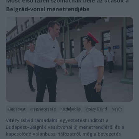
Most első ízben szólhatnak bele az utasok a
Belgrád-vonal menetrendjébe
Budapest
Magyarország
Közlekedés
Vitézy Dávid
Vasút
Vitézy Dávid társadalmi egyeztetést indított a
Budapest–Belgrád vasútvonal új menetrendjéről és a
kapcsolódó Volánbusz-hálózatról, még a bevezetés