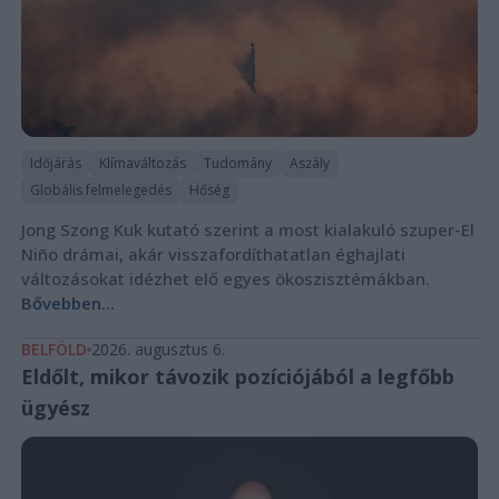
Időjárás
Klímaváltozás
Tudomány
Aszály
Globális felmelegedés
Hőség
Jong Szong Kuk kutató szerint a most kialakuló szuper-El
Niño drámai, akár visszafordíthatatlan éghajlati
változásokat idézhet elő egyes ökoszisztémákban.
Bővebben...
BELFÖLD
2026. augusztus 6.
Eldőlt, mikor távozik pozíciójából a legfőbb
ügyész