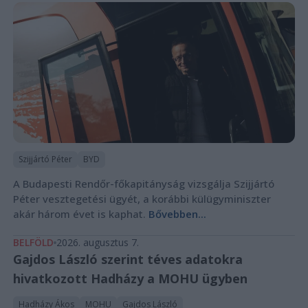
Szijjártó Péter
BYD
A Budapesti Rendőr-főkapitányság vizsgálja Szijjártó
Péter vesztegetési ügyét, a korábbi külügyminiszter
akár három évet is kaphat.
Bővebben...
BELFÖLD
2026. augusztus 7.
Gajdos László szerint téves adatokra
hivatkozott Hadházy a MOHU ügyben
Hadházy Ákos
MOHU
Gajdos László