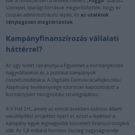
Bár a rendszerben a tételek mellett „
Függő
” státusz
szerepel, iparági források megerősítették, hogy ez
csupán adminisztrációs lépés, és
az utalások
ténylegesen megtörténtek
.
Kampányfinanszírozás vállalati
háttérrel?
Az ügy ismét ráirányítja a figyelmet a kormányközeli
nagyvállalatok és a politikai kampányok
összefonódására. A Digitális Demokráciafejlesztési
Alapítvány tevékenysége szorosan kapcsolódott a
kormánypárt mozgósítási stratégiájához.
A V-Híd Zrt., amely az elmúlt években számos állami
vasútépítési projektet nyert el, ezzel a lépéssel a
kampány egyik legnagyobb közvetett finanszírozójává
vált. Az 1,8 milliárd forintos összeg nagyságrendje