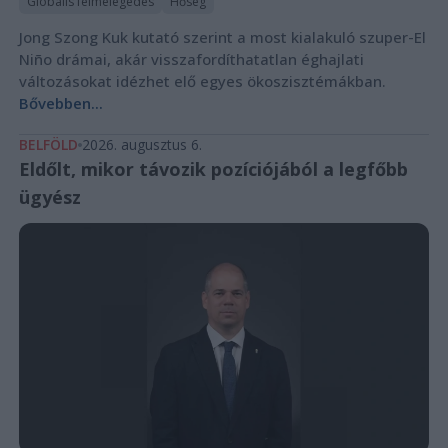
Globális felmelegedés
Hőség
Jong Szong Kuk kutató szerint a most kialakuló szuper-El
Niño drámai, akár visszafordíthatatlan éghajlati
változásokat idézhet elő egyes ökoszisztémákban.
Bővebben...
BELFÖLD
2026. augusztus 6.
Eldőlt, mikor távozik pozíciójából a legfőbb
ügyész