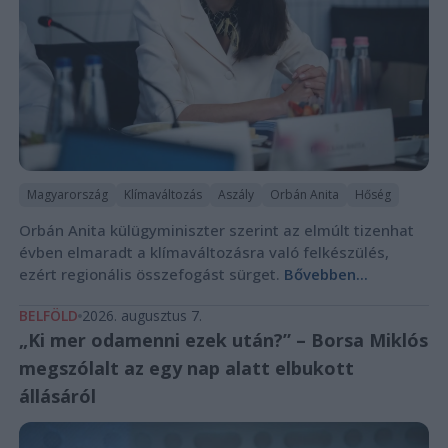
Magyarország
Klímaváltozás
Aszály
Orbán Anita
Hőség
Orbán Anita külügyminiszter szerint az elmúlt tizenhat
évben elmaradt a klímaváltozásra való felkészülés,
ezért regionális összefogást sürget.
Bővebben...
BELFÖLD
2026. augusztus 7.
„Ki mer odamenni ezek után?” – Borsa Miklós
megszólalt az egy nap alatt elbukott
állásáról