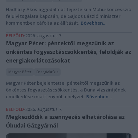
Hadházy Ákos aggodalmát fejezte ki a Mohu-koncesszió
felülvizsgálata kapcsán, de Gajdos László miniszter
kommentben cáfolta az állítását.
Bővebben...
BELFÖLD
2026. augusztus 7.
Magyar Péter: péntektől megszűnik az
önkéntes fogyasztáscsökkentés, feloldják az
energiakorlátozásokat
Magyar Péter
Energiakrízis
Magyar Péter bejelentette: péntektől megszűnik az
önkéntes fogyasztáscsökkentés, a Duna vízszintjének
emelkedése miatt enyhül a helyzet.
Bővebben...
BELFÖLD
2026. augusztus 7.
Megkezdődik a szennyezés elhatárolása az
Óbudai Gázgyárnál