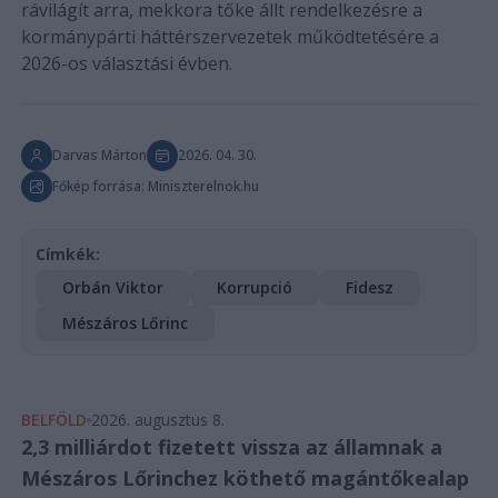
rávilágít arra, mekkora tőke állt rendelkezésre a
kormánypárti háttérszervezetek működtetésére a
2026-os választási évben.
Darvas Márton
2026. 04. 30.
Főkép forrása: Miniszterelnok.hu
Címkék:
Orbán Viktor
Korrupció
Fidesz
Mészáros Lőrinc
BELFÖLD
2026. augusztus 8.
2,3 milliárdot fizetett vissza az államnak a
Mészáros Lőrinchez köthető magántőkealap