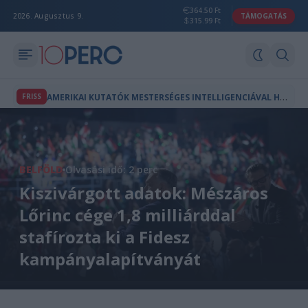
364.50 Ft
2026. Augusztus 9.
TÁMOGATÁS
315.99 Ft
A
MERIKAI KUTATÓK MESTERSÉGES INTELLIGENCIÁVAL HOZTAK LÉTRE A TERMÉSZETBEN NEM LÉTEZŐ VÍRUSOKAT
FRISS
BELFÖLD
Olvasási idő: 2 perc
Kiszivárgott adatok: Mészáros
Lőrinc cége 1,8 milliárddal
stafírozta ki a Fidesz
kampányalapítványát