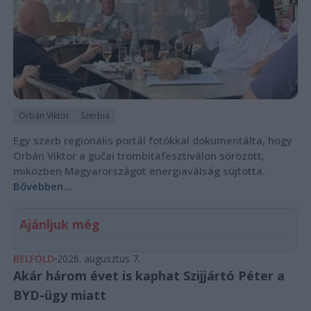
Orbán Viktor
Szerbia
Egy szerb regionális portál fotókkal dokumentálta, hogy
Orbán Viktor a gučai trombitafesztiválon sörözött,
miközben Magyarországot energiaválság sújtotta.
Bővebben...
Ajánljuk még
BELFÖLD
2026. augusztus 7.
Akár három évet is kaphat Szijjártó Péter a
BYD-ügy miatt