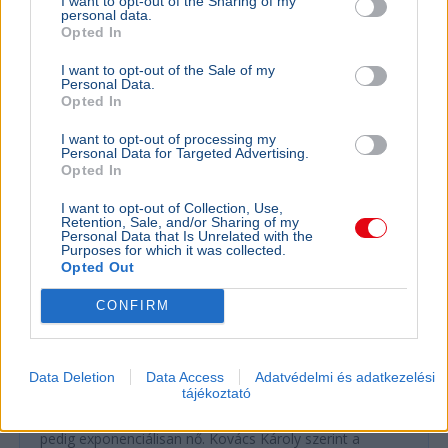
I want to opt-out of the Sharing of my
personal data.
Opted In
GAZDASÁG
I want to opt-out of the Sale of my
Figyelmez
Personal Data.
Opted In
rezsicsök
eurózóná
I want to opt-out of processing my
Personal Data for Targeted Advertising.
Az Amundi 
Opted In
kegyelmi id
kritériumok
I want to opt-out of Collection, Use,
szükségese
Retention, Sale, and/or Sharing of my
Personal Data that Is Unrelated with the
Purposes for which it was collected.
Opted Out
BELFÖLD
CONFIRM
Összeomlás szélén a víziközmű-rendszer:
A teljes éves bevételt a csövek
cseréjére kellene költeni
Data Deletion
Data Access
Adatvédelmi és adatkezelési
tájékoztató
A magyar víziközmű-hálózat közel 80 százaléka
kritikus állapotban van, a csőtörések száma
pedig exponenciálisan nő. Kovács Károly szerint a