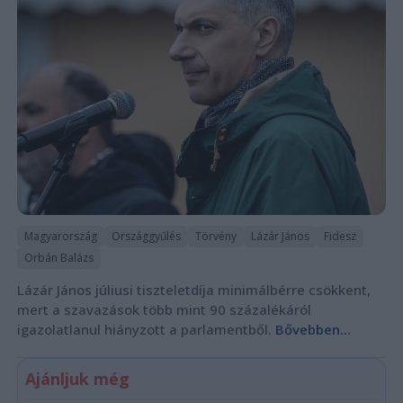
Magyarország
Országgyűlés
Törvény
Lázár János
Fidesz
Orbán Balázs
Lázár János júliusi tiszteletdíja minimálbérre csökkent,
mert a szavazások több mint 90 százalékáról
igazolatlanul hiányzott a parlamentből.
Bővebben...
Ajánljuk még