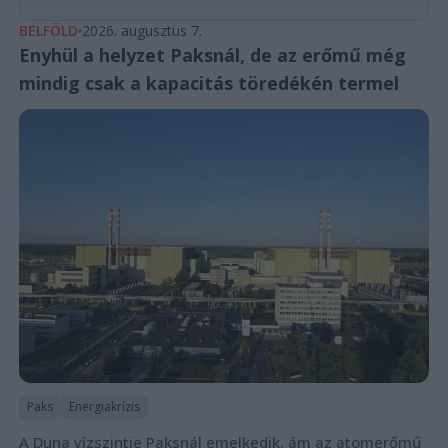
BELFÖLD
2026. augusztus 7.
Enyhül a helyzet Paksnál, de az erőmű még
mindig csak a kapacitás töredékén termel
Paks
Energiakrízis
A Duna vízszintje Paksnál emelkedik, ám az atomerőmű