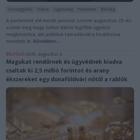
Országgyűlés
Fidesz
Ügyészség
Parlament
Bíróság
A parlament elé került javaslat szerint augusztus 25-én
szűnik meg Nagy Gábor Bálint legfőbb ügyészi
megbízatása, aki politikai támadásokra hivatkozva
mondott le.
Bővebben...
BELFÖLD
2026. augusztus 6.
Magukat rendőrnek és ügyvédnek kiadva
csaltak ki 2,5 millió forintot és arany
ékszereket egy dunaföldvári nőtől a rablók