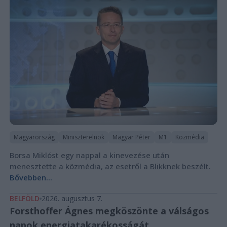
Magyarország
Miniszterelnök
Magyar Péter
M1
Közmédia
Borsa Miklóst egy nappal a kinevezése után
menesztette a közmédia, az esetről a Blikknek beszélt.
Bővebben...
BELFÖLD
2026. augusztus 7.
Forsthoffer Ágnes megköszönte a válságos
napok energiatakarékosságát