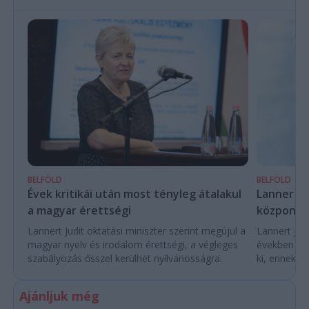
BELFÖLD
BELFÖLD
Évek kritikái után most tényleg átalakul
Lannert Ju
a magyar érettségi
központo
Lannert Judit oktatási miniszter szerint megújul a
Lannert Judi
magyar nyelv és irodalom érettségi, a végleges
években túl
szabályozás ősszel kerülhet nyilvánosságra.
ki, ennek m
Ajánljuk még