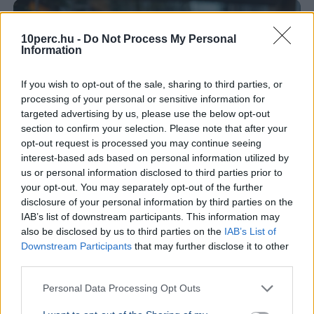
10perc.hu -
Do Not Process My Personal
Information
If you wish to opt-out of the sale, sharing to third parties, or
processing of your personal or sensitive information for
targeted advertising by us, please use the below opt-out
section to confirm your selection. Please note that after your
opt-out request is processed you may continue seeing
interest-based ads based on personal information utilized by
us or personal information disclosed to third parties prior to
your opt-out. You may separately opt-out of the further
disclosure of your personal information by third parties on the
Tarr Zoltán
Közmédia
IAB’s list of downstream participants. This information may
Tarr Zoltán szerint zajlik a közmédia átvilágítása, a
also be disclosed by us to third parties on the
IAB’s List of
Downstream Participants
that may further disclose it to other
végleges vezetőt pedig nyílt, átlátható pályázaton
third parties.
választják majd ki.
Bővebben...
Personal Data Processing Opt Outs
Rezsicsökkentés