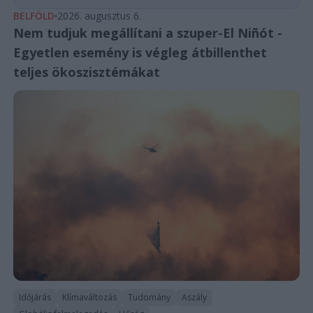
BELFÖLD
2026. augusztus 6.
Nem tudjuk megállítani a szuper-El Niñót -
Egyetlen esemény is végleg átbillenthet
teljes ökoszisztémákat
Időjárás
Klímaváltozás
Tudomány
Aszály