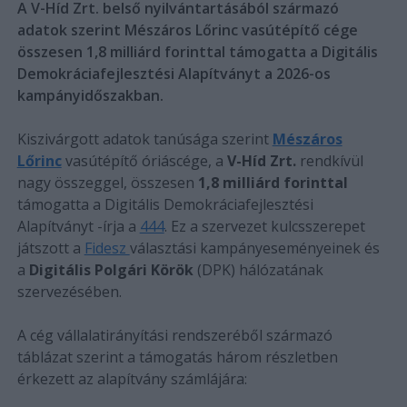
A V-Híd Zrt. belső nyilvántartásából származó
adatok szerint Mészáros Lőrinc vasútépítő cége
összesen 1,8 milliárd forinttal támogatta a Digitális
Demokráciafejlesztési Alapítványt a 2026-os
kampányidőszakban.
Kiszivárgott adatok tanúsága szerint
Mészáros
Lőrinc
vasútépítő óriáscége, a
V-Híd Zrt.
rendkívül
nagy összeggel, összesen
1,8 milliárd forinttal
támogatta a Digitális Demokráciafejlesztési
Alapítványt -írja a
444
. Ez a szervezet kulcsszerepet
játszott a
Fidesz
választási kampányeseményeinek és
a
Digitális Polgári Körök
(DPK) hálózatának
szervezésében.
A cég vállalatirányítási rendszeréből származó
táblázat szerint a támogatás három részletben
érkezett az alapítvány számlájára: