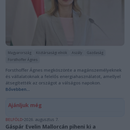
Magyarország
Köztársasági elnök
Aszály
Gazdaság
Forsthoffer Ágnes
Forsthoffer Ágnes megköszönte a magánszemélyeknek
és vállalatoknak a felelős energiahasználatot, amellyel
átsegítették az országot a válságos napokon.
Bővebben...
Ajánljuk még
BELFÖLD
2026. augusztus 7.
Gáspár Evelin Mallorcán piheni ki a