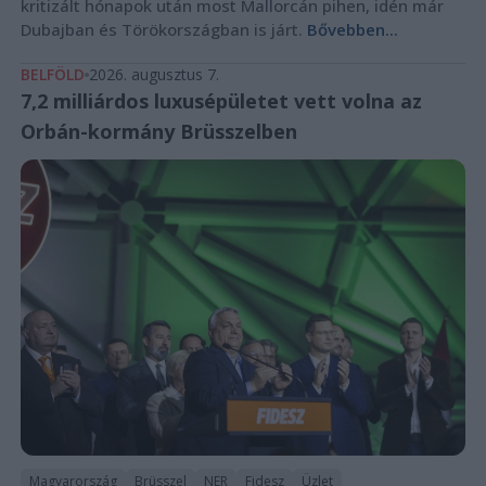
kritizált hónapok után most Mallorcán pihen, idén már
Dubajban és Törökországban is járt.
Bővebben...
BELFÖLD
2026. augusztus 7.
7,2 milliárdos luxusépületet vett volna az
Orbán-kormány Brüsszelben
Magyarország
Brüsszel
NER
Fidesz
Üzlet