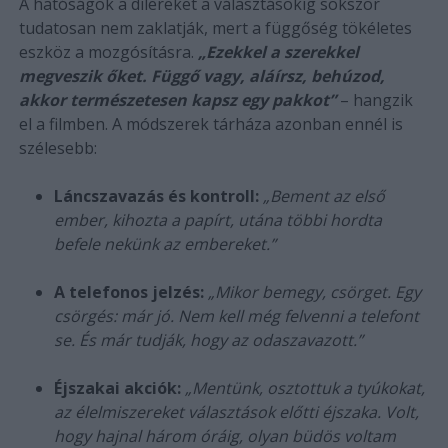
A hatóságok a dílereket a választásokig sokszor
tudatosan nem zaklatják, mert a függőség tökéletes
eszköz a mozgósításra.
„Ezekkel a szerekkel
megveszik őket. Függő vagy, aláírsz, behúzod,
akkor természetesen kapsz egy pakkot”
– hangzik
el a filmben. A módszerek tárháza azonban ennél is
szélesebb:
Láncszavazás és kontroll:
„Bement az első
ember, kihozta a papírt, utána többi hordta
befele nekünk az embereket.”
A telefonos jelzés:
„Mikor bemegy, csörget. Egy
csörgés: már jó. Nem kell még felvenni a telefont
se. És már tudják, hogy az odaszavazott.”
Éjszakai akciók:
„Mentünk, osztottuk a tyúkokat,
az élelmiszereket választások előtti éjszaka. Volt,
hogy hajnal három óráig, olyan büdös voltam