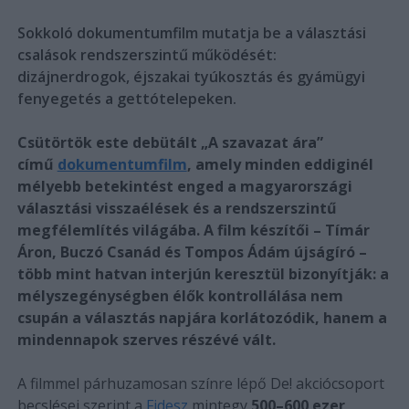
Sokkoló dokumentumfilm mutatja be a választási
csalások rendszerszintű működését:
dizájnerdrogok, éjszakai tyúkosztás és gyámügyi
fenyegetés a gettótelepeken.
Csütörtök este debütált „A szavazat ára”
című
dokumentumfilm
, amely minden eddiginél
mélyebb betekintést enged a magyarországi
választási visszaélések és a rendszerszintű
megfélemlítés világába. A film készítői – Tímár
Áron, Buczó Csanád és Tompos Ádám újságíró –
több mint hatvan interjún keresztül bizonyítják: a
mélyszegénységben élők kontrollálása nem
csupán a választás napjára korlátozódik, hanem a
mindennapok szerves részévé vált.
A filmmel párhuzamosan színre lépő De! akciócsoport
becslései szerint a
Fidesz
mintegy
500–600 ezer