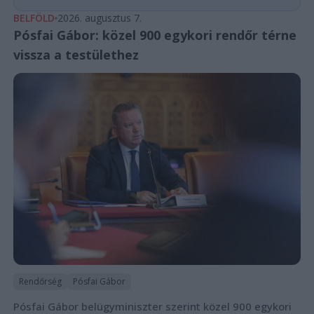
BELFÖLD
2026. augusztus 7.
Pósfai Gábor: közel 900 egykori rendőr térne
vissza a testülethez
Rendőrség
Pósfai Gábor
Pósfai Gábor belügyminiszter szerint közel 900 egykori