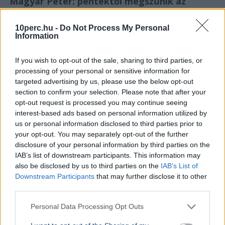
Magyar Péter: péntektől megszűnik az
önkéntes fogyasztáscsökkentés, feloldják az
energiakorlátozásokat
10perc.hu -
Do Not Process My Personal
Information
Magyar Péter
Energiakrízis
If you wish to opt-out of the sale, sharing to third parties, or
Magyar Péter bejelentette: péntektől megszűnik az
processing of your personal or sensitive information for
önkéntes fogyasztáscsökkentés, a Duna vízszintjének
targeted advertising by us, please use the below opt-out
emelkedése miatt enyhül a helyzet.
Bővebben...
section to confirm your selection. Please note that after your
opt-out request is processed you may continue seeing
BELFÖLD
2026. augusztus 7.
interest-based ads based on personal information utilized by
Megkezdődik a szennyezés elhatárolása az
us or personal information disclosed to third parties prior to
Óbudai Gázgyárnál
your opt-out. You may separately opt-out of the further
disclosure of your personal information by third parties on the
IAB’s list of downstream participants. This information may
also be disclosed by us to third parties on the
IAB’s List of
Downstream Participants
that may further disclose it to other
third parties.
Personal Data Processing Opt Outs