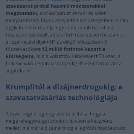
szavazatot próbál hasonló módszerekkel
megszerezni
, elsősorban az észak- és kelet-
magyarországi falvak elszigetelt közösségeiben. A film
egyik kulcsszereplője, egy kamerának háttal ülő,
rózsaszín baseballsapkás férfi részletesen beszámolt
a „szervezési díjakról”: az előző választáson ő
főszervezőként
12 millió forintot kapott a
költségeire
, míg a választók kíséréséért 70 ezer, a
fülkébe való behatolásért pedig 35 ezer forint járt a
segítőknek.
Krumplitól a dizájnerdrogokig: a
szavazatvásárlás technológiája
A riport egyik legmegrázóbb állítása, hogy a
magárahagyott gettótelepüléseken a készpénz
mellett ma már a dizájnerdrog a legfőbb fizetőeszköz.