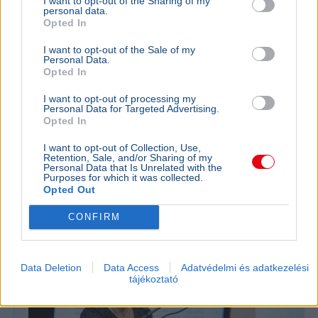
I want to opt-out of the Sharing of my
personal data.
Opted In
I want to opt-out of the Sale of my
Personal Data.
Opted In
I want to opt-out of processing my
Karácsony Gergely
Duna
Personal Data for Targeted Advertising.
Opted In
Karácsony Gergely bejelentette: elkerítik a Duna-meder
szennyezett részét az egykori Óbudai Gázgyár
I want to opt-out of Collection, Use,
Retention, Sale, and/or Sharing of my
területén, elindulhat a kármentesítés.
Bővebben...
Personal Data that Is Unrelated with the
Purposes for which it was collected.
Opted Out
Oktatás
CONFIRM
Data Deletion
Data Access
Adatvédelmi és adatkezelési
tájékoztató