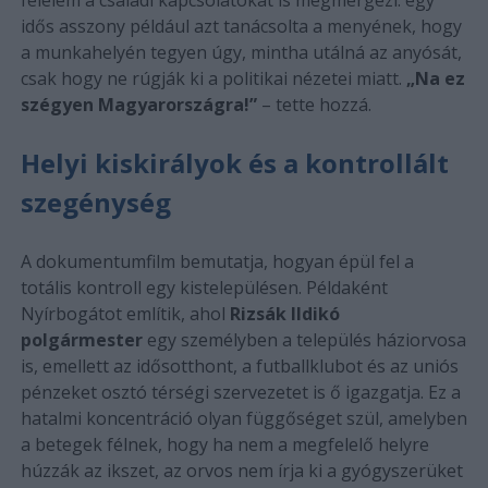
félelem a családi kapcsolatokat is megmérgezi: egy
idős asszony például azt tanácsolta a menyének, hogy
a munkahelyén tegyen úgy, mintha utálná az anyósát,
csak hogy ne rúgják ki a politikai nézetei miatt.
„Na ez
szégyen Magyarországra!”
– tette hozzá.
Helyi kiskirályok és a kontrollált
szegénység
A dokumentumfilm bemutatja, hogyan épül fel a
totális kontroll egy kistelepülésen. Példaként
Nyírbogátot említik, ahol
Rizsák Ildikó
polgármester
egy személyben a település háziorvosa
is, emellett az idősotthont, a futballklubot és az uniós
pénzeket osztó térségi szervezetet is ő igazgatja. Ez a
hatalmi koncentráció olyan függőséget szül, amelyben
a betegek félnek, hogy ha nem a megfelelő helyre
húzzák az ikszet, az orvos nem írja ki a gyógyszerüket