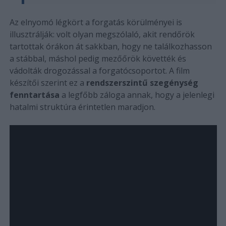
Az elnyomó légkört a forgatás körülményei is
illusztrálják: volt olyan megszólaló, akit rendőrök
tartottak órákon át sakkban, hogy ne találkozhasson
a stábbal, máshol pedig mezőőrök követték és
vádolták drogozással a forgatócsoportot. A film
készítői szerint ez a
rendszerszintű szegénység
fenntartása
a legfőbb záloga annak, hogy a jelenlegi
hatalmi struktúra érintetlen maradjon.