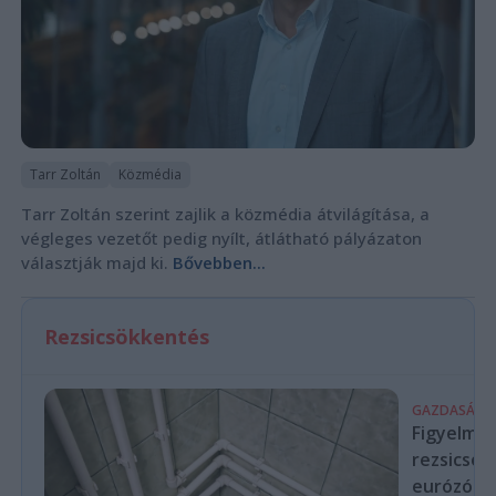
Tarr Zoltán
Közmédia
Tarr Zoltán szerint zajlik a közmédia átvilágítása, a
végleges vezetőt pedig nyílt, átlátható pályázaton
választják majd ki.
Bővebben...
Rezsicsökkentés
GAZDASÁG
Figyelmez
rezsicsök
eurózóná