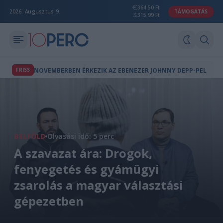
364.50 Ft
2026. Augusztus 9.
TÁMOGATÁS
315.99 Ft
FRISS
NOVEMBERBEN ÉRKEZIK AZ EBENEZER JOHNNY DEPP-PEL
BELFÖLD
Olvasási idő: 5 perc
A szavazat ára: Drogok,
fenyegetés és gyámügyi
zsarolás a magyar választási
gépezetben