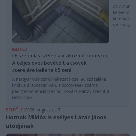
Az Amundi 
kegyelmi id
kritériumok
szükségese
BELFÖLD
Összeomlás szélén a víziközmű-rendszer:
A teljes éves bevételt a csövek
cseréjére kellene költeni
A magyar víziközmű-hálózat közel 80 százaléka
kritikus állapotban van, a csőtörések száma
pedig exponenciálisan nő. Kovács Károly szerint a
rezsicsökk...
BELFÖLD
2026. augusztus 7.
Hornok Miklós is esélyes Lázár János
utódjának