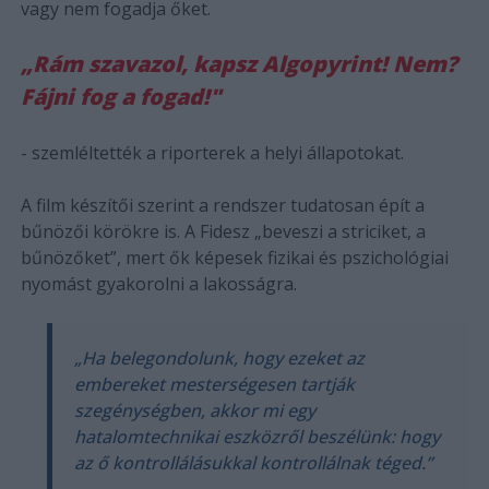
vagy nem fogadja őket.
„Rám szavazol, kapsz Algopyrint! Nem?
Fájni fog a fogad!"
- szemléltették a riporterek a helyi állapotokat.
A film készítői szerint a rendszer tudatosan épít a
bűnözői körökre is. A Fidesz „beveszi a striciket, a
bűnözőket”, mert ők képesek fizikai és pszichológiai
nyomást gyakorolni a lakosságra.
„Ha belegondolunk, hogy ezeket az
embereket mesterségesen tartják
szegénységben, akkor mi egy
hatalomtechnikai eszközről beszélünk: hogy
az ő kontrollálásukkal kontrollálnak téged.”