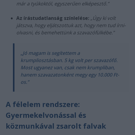
már a tyúkoktól, egyszerűen elképesztő.”
Az írástudatlanság színlelése:
„Úgy ki volt
játszva, hogy eljátszottuk azt, hogy nem tud írni-
olvasni, és bemehettünk a szavazófülkébe.”
„Jó magam is segítettem a
krumpliosztásban. 5 kg volt per szavazófő.
Most ugyanez van, csak nem krumpliban,
hanem szavazatonként megy egy 10.000 Ft-
os.”
A félelem rendszere:
Gyermekelvonással és
közmunkával zsarolt falvak