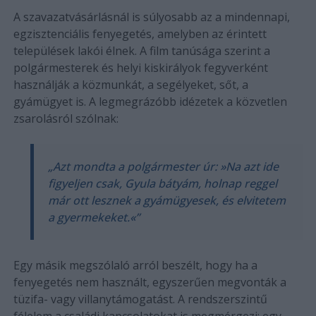
A szavazatvásárlásnál is súlyosabb az a mindennapi,
egzisztenciális fenyegetés, amelyben az érintett
települések lakói élnek. A film tanúsága szerint a
polgármesterek és helyi kiskirályok fegyverként
használják a közmunkát, a segélyeket, sőt, a
gyámügyet is. A legmegrázóbb idézetek a közvetlen
zsarolásról szólnak:
„Azt mondta a polgármester úr: »Na azt ide
figyeljen csak, Gyula bátyám, holnap reggel
már ott lesznek a gyámügyesek, és elvitetem
a gyermekeket.«”
Egy másik megszólaló arról beszélt, hogy ha a
fenyegetés nem használt, egyszerűen megvonták a
tüzifa- vagy villanytámogatást. A rendszerszintű