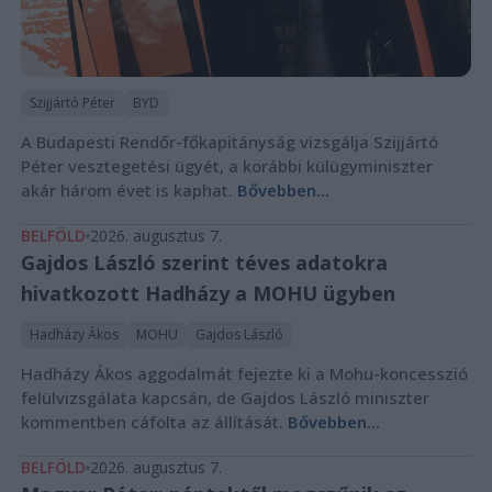
Szijjártó Péter
BYD
A Budapesti Rendőr-főkapitányság vizsgálja Szijjártó
Péter vesztegetési ügyét, a korábbi külügyminiszter
akár három évet is kaphat.
Bővebben...
BELFÖLD
2026. augusztus 7.
Gajdos László szerint téves adatokra
hivatkozott Hadházy a MOHU ügyben
Hadházy Ákos
MOHU
Gajdos László
Hadházy Ákos aggodalmát fejezte ki a Mohu-koncesszió
felülvizsgálata kapcsán, de Gajdos László miniszter
kommentben cáfolta az állítását.
Bővebben...
BELFÖLD
2026. augusztus 7.