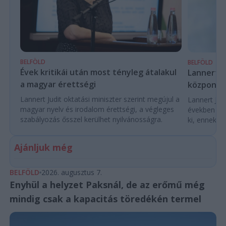
BELFÖLD
BELFÖLD
Évek kritikái után most tényleg átalakul
Lannert Ju
a magyar érettségi
központo
Lannert Judit oktatási miniszter szerint megújul a
Lannert Judi
magyar nyelv és irodalom érettségi, a végleges
években túl
szabályozás ősszel kerülhet nyilvánosságra.
ki, ennek m
Ajánljuk még
BELFÖLD
2026. augusztus 7.
Enyhül a helyzet Paksnál, de az erőmű még
mindig csak a kapacitás töredékén termel