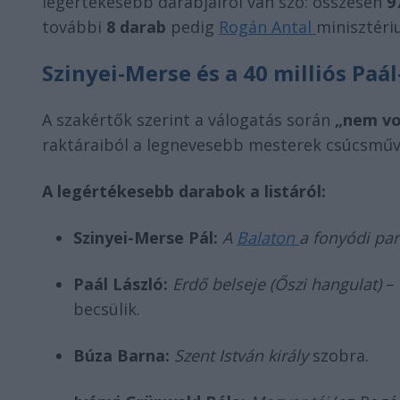
legértékesebb darabjairól van szó: összesen
9
további
8 darab
pedig
Rogán Antal
minisztér
Szinyei-Merse és a 40 milliós Paá
A szakértők szerint a válogatás során
„nem vo
raktáraiból a legnevesebb mesterek csúcsműve
A legértékesebb darabok a listáról:
Szinyei-Merse Pál:
A
Balaton
a fonyódi par
Paál László:
Erdő belseje (Őszi hangulat)
– 
becsülik.
Búza Barna:
Szent István király
szobra.