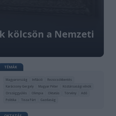
k kölcsön a Nemzeti
TÉMÁK
Magyarország
Infláció
Rezsicsökkentés
Karácsony Gergely
Magyar Péter
Köztársasági elnök
Országgyűlés
Olimpia
Oktatás
Törvény
Adó
Politika
Tisza Párt
Gazdaság
OKTATÁS