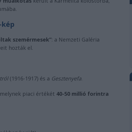
7 műalkotás
került a Karmelita kolostorba,
iumába.
l-kép
ltak szemérmesek”
: a Nemzeti Galéria
it hozták el.
tról
(1916-1917) és a
Gesztenyefa
.
melynek piaci értékét
40-50 millió forintra