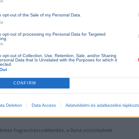
In
lon.
o opt-out of the Sale of my Personal Data.
In
rnyőkép Magyar Péter Facebook videójából
to opt-out of processing my Personal Data for Targeted
ing.
In
o opt-out of Collection, Use, Retention, Sale, and/or Sharing
isza Párt
Rogán Antal
ersonal Data that Is Unrelated with the Purposes for which it
lected.
Out
CONFIRM
ik az önkéntes
az energiakorlátozásokat
ta Deletion
Data Access
Adatvédelmi és adatkezelési tájékozt
éntes fogyasztáscsökkentés, a Duna vízszintjének