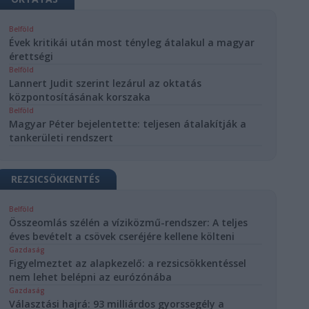
Belföld
Évek kritikái után most tényleg átalakul a magyar
érettségi
Belföld
Lannert Judit szerint lezárul az oktatás
központosításának korszaka
Belföld
Magyar Péter bejelentette: teljesen átalakítják a
tankerületi rendszert
REZSICSÖKKENTÉS
Belföld
Összeomlás szélén a víziközmű-rendszer: A teljes
éves bevételt a csövek cseréjére kellene költeni
Gazdaság
Figyelmeztet az alapkezelő: a rezsicsökkentéssel
nem lehet belépni az eurózónába
Gazdaság
Választási hajrá: 93 milliárdos gyorssegély a