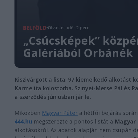
BELFÖLD
Olvasási idő: 2 perc
„Csúcsképek” közpén
Galériából Orbánék
Kiszivárgott a lista: 97 kiemelkedő alkotást
Karmelita kolostorba. Szinyei-Merse Pál és Pa
a szerződés júniusban jár le.
Miközben
Magyar Péter
a hétfői bejárás során
444.hu
megszerezte a pontos listát a
Magyar 
alkotásokról. Az adatok alapján nem csupán d