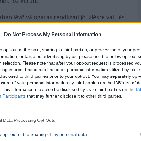
nékhoz került).
an lévő válogatás rendkívül jó ízlésre vall, és
abjait tartalmazza, sok esetben eredeti,
 -
Do Not Process My Personal Information
to opt-out of the sale, sharing to third parties, or processing of your per
formation for targeted advertising by us, please use the below opt-out s
r selection. Please note that after your opt-out request is processed y
ba: a múzeummal kötött bérleti/kölcsönzési
eing interest-based ads based on personal information utilized by us or
az új kormány – amely a bejelentések szerint
disclosed to third parties prior to your opt-out. You may separately opt-
losure of your personal information by third parties on the IAB’s list of
sát – meghosszabbítja-e a szerződést, vagy a
. This information may also be disclosed by us to third parties on the
IA
gy a
„földi halandók”
is láthassák őket.
Participants
that may further disclose it to other third parties.
l Data Processing Opt Outs
ső terek kialakításánál ügyeltek a történelmi
-szoba
, ahol Tisza Kálmán és Tisza István
o opt-out of the Sharing of my personal data.