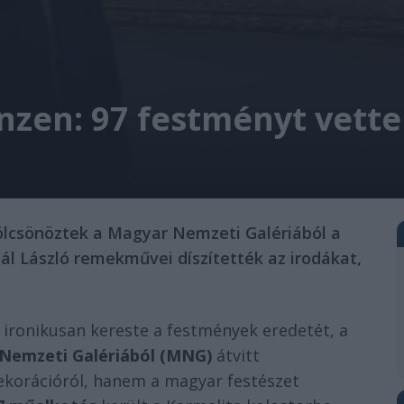
zen: 97 festményt vette
 kölcsönöztek a Magyar Nemzeti Galériából a
ál László remekművei díszítették az irodákat,
 ironikusan kereste a festmények eredetét, a
Nemzeti Galériából (MNG)
átvitt
ekorációról, hanem a magyar festészet