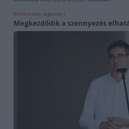
BELFÖLD
2026. augusztus 7.
Megkezdődik a szennyezés elhatá