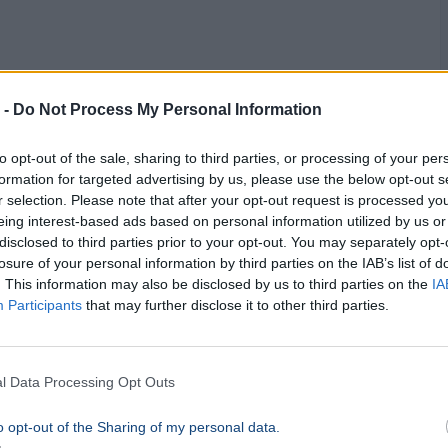
 -
Do Not Process My Personal Information
to opt-out of the sale, sharing to third parties, or processing of your per
formation for targeted advertising by us, please use the below opt-out s
r selection. Please note that after your opt-out request is processed y
lak?
eing interest-based ads based on personal information utilized by us or
disclosed to third parties prior to your opt-out. You may separately opt-
losure of your personal information by third parties on the IAB’s list of
zerint a jelenségnek biológiai okai vannak, nem
. This information may also be disclosed by us to third parties on the
IA
Participants
that may further disclose it to other third parties.
 hideg vízben a meder alján maradtak. A víz
tt ezek a tetemek most egyszerre emelkednek
l Data Processing Opt Outs
o opt-out of the Sharing of my personal data.