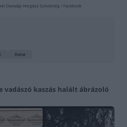
evei Dunaági Horgász Szövetség / Facebook
t
Duna
e vadászó kaszás halált ábrázoló