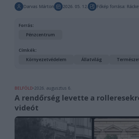
Darvas Márton
2026. 05. 12.
Főkép forrása: Ráck
Forrás:
Pénzcentrum
Címkék:
Környezetvédelem
Állatvilág
Természe
BELFÖLD
2026. augusztus 6.
A rendőrség levette a rolleresekr
videót