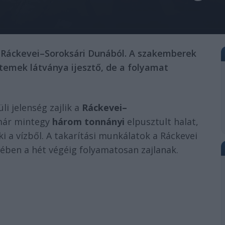
 Ráckevei–Soroksári Dunából. A szakemberek
etemek látványa ijesztő, de a folyamat
i jelenség zajlik a
Ráckevei–
 már mintegy
három tonnányi
elpusztult halat,
 a vízből. A takarítási munkálatok a Ráckevei
ben a hét végéig folyamatosan zajlanak.