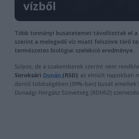
vízből
Több tonnányi busatetemet távolítottak el a
szerint a melegedő víz miatt felszínre törő t
természetes biológiai szelekció eredménye.
Súlyos, de a szakemberek szerint nem rendkívül
Soroksári
Dunán
(RSD)
: az elmúlt napokban
döntő többségében (99%-ban) busát emeltek ki
Dunaági Horgász Szövetség (RDHSZ) szervezésé