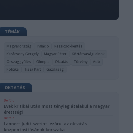
TÉMÁK
Magyarország
Infláció
Rezsicsökkentés
Karácsony Gergely
Magyar Péter
Köztársasági elnök
Országgyűlés
Olimpia
Oktatás
Törvény
Adó
Politika
Tisza Párt
Gazdaság
OKTATÁS
Belföld
Évek kritikái után most tényleg átalakul a magyar
érettségi
Belföld
Lannert Judit szerint lezárul az oktatás
központosításának korszaka