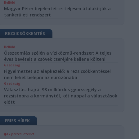
Belföld
Magyar Péter bejelentette: teljesen átalakítják a
tankerületi rendszert
REZSICSÖKKENTÉS
Belföld
Összeomlás szélén a víziközmű-rendszer: A teljes
éves bevételt a csövek cseréjére kellene költeni
Gazdaság
Figyelmeztet az alapkezelő: a rezsicsökkentéssel
nem lehet belépni az eurózónába
Gazdaság
Választási hajrá: 93 milliárdos gyorssegély a
rezsistopra a kormánytól, két nappal a választások
előtt
FRISS HÍREK
17 perccel ezelőtt