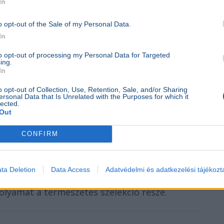
In
a halak tartalékai kimerülnek, az idős vagy
aszi átállást.
o opt-out of the Sale of my Personal Data.
In
ben kevés a táplálék, ami tovább ritkítja a
to opt-out of processing my Personal Data for Targeted
ing.
In
o opt-out of Collection, Use, Retention, Sale, and/or Sharing
ersonal Data that Is Unrelated with the Purposes for which it
lected.
llítják, ahonnan speciális fehérjefeldolgozó
Out
zövetség hangsúlyozta, hogy a munkálatok
CONFIRM
erhelés csökkentése.
s halpusztulásról
, ha egy hektáron egy hét
ta Deletion
Data Access
Adatvédelmi és adatkezelési tájékozt
dik fel – a jelenlegi adatok alapján az RSD
 folyamat a természetes szelekció része.