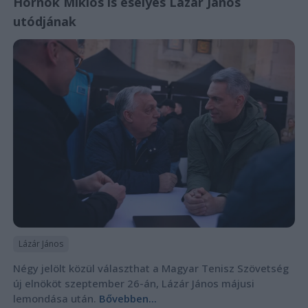
Hornok Miklós is esélyes Lázár János
utódjának
Lázár János
Négy jelölt közül választhat a Magyar Tenisz Szövetség
új elnököt szeptember 26-án, Lázár János májusi
lemondása után.
Bővebben...