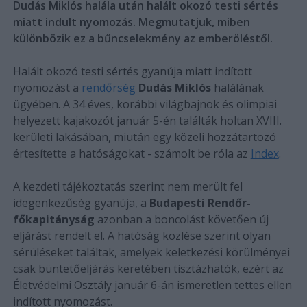
Dudás Miklós halála után halált okozó testi sértés
miatt indult nyomozás. Megmutatjuk, miben
különbözik ez a bűncselekmény az emberöléstől.
Halált okozó testi sértés gyanúja miatt indított
nyomozást a
rendőrség
Dudás Miklós
halálának
ügyében. A 34 éves, korábbi világbajnok és olimpiai
helyezett kajakozót január 5-én találták holtan XVIII.
kerületi lakásában, miután egy közeli hozzátartozó
értesítette a hatóságokat - számolt be róla az
Index
.
A kezdeti tájékoztatás szerint nem merült fel
idegenkezűség gyanúja, a
Budapesti Rendőr-
főkapitányság
azonban a boncolást követően új
eljárást rendelt el. A hatóság közlése szerint olyan
sérüléseket találtak, amelyek keletkezési körülményei
csak büntetőeljárás keretében tisztázhatók, ezért az
Életvédelmi Osztály január 6-án ismeretlen tettes ellen
indított nyomozást.