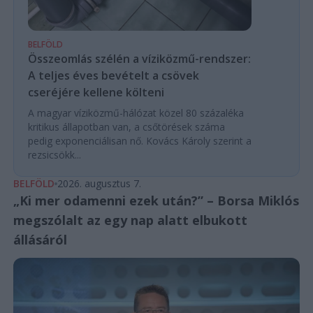
BELFÖLD
Összeomlás szélén a víziközmű-rendszer:
A teljes éves bevételt a csövek
cseréjére kellene költeni
A magyar víziközmű-hálózat közel 80 százaléka
kritikus állapotban van, a csőtörések száma
pedig exponenciálisan nő. Kovács Károly szerint a
rezsicsökk...
BELFÖLD
2026. augusztus 7.
„Ki mer odamenni ezek után?” – Borsa Miklós
megszólalt az egy nap alatt elbukott
állásáról