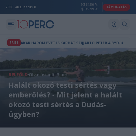
364.50 Ft
2026. Augusztus 8.
TÁMOGATÁS
315.99 Ft
A
KÁR HÁROM ÉVET IS KAPHAT SZIJJÁRTÓ PÉTER A BYD-ÜGY MIATT
FRISS
BELFÖLD
Olvasási idő: 3 perc
Halált okozó testi sértés vagy
emberölés? - Mit jelent a halált
okozó testi sértés a Dudás-
ügyben?