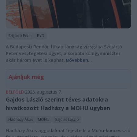
Szijjártó Péter
BYD
A Budapesti Rendőr-főkapitányság vizsgálja Szijjártó
Péter vesztegetési ügyét, a korábbi külügyminiszter
akár három évet is kaphat.
Bővebben...
Ajánljuk még
BELFÖLD
2026. augusztus 7.
Gajdos László szerint téves adatokra
hivatkozott Hadházy a MOHU ügyben
Hadházy Ákos
MOHU
Gajdos László
Hadházy Ákos aggodalmát fejezte ki a Mohu-koncesszió
felülvizsgálata kapcsán, de Gajdos László miniszter