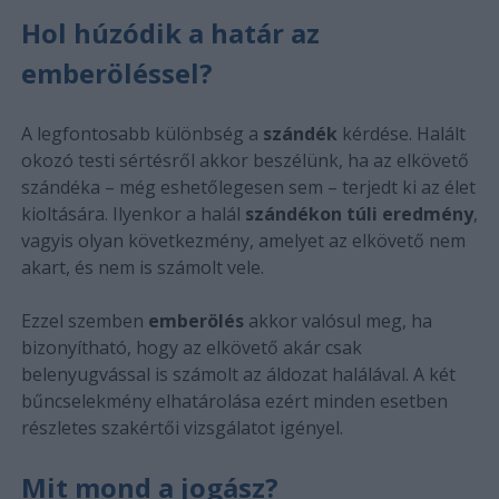
Hol húzódik a határ az
emberöléssel?
A legfontosabb különbség a
szándék
kérdése. Halált
okozó testi sértésről akkor beszélünk, ha az elkövető
szándéka – még eshetőlegesen sem – terjedt ki az élet
kioltására. Ilyenkor a halál
szándékon túli eredmény
,
vagyis olyan következmény, amelyet az elkövető nem
akart, és nem is számolt vele.
Ezzel szemben
emberölés
akkor valósul meg, ha
bizonyítható, hogy az elkövető akár csak
belenyugvással is számolt az áldozat halálával. A két
bűncselekmény elhatárolása ezért minden esetben
részletes szakértői vizsgálatot igényel.
Mit mond a jogász?