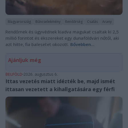
Magyarország
Bűncselekmény
Rendőrség
Csalás
Arany
Rendőrnek és ügyvédnek kiadva magukat csaltak ki 2,5
millió forintot és ékszereket egy dunaföldvári nőtől, aki
azt hitte, fia balesetet okozott.
Bővebben...
Ajánljuk még
BELFÖLD
2026. augusztus 6.
Ittas vezetés miatt idézték be, majd ismét
ittasan vezetett a kihallgatására egy férfi