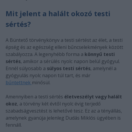
Mit jelent a halált okozó testi
sértés?
A Büntető törvénykönyv a testi sértést az élet, a testi
épség és az egészség elleni bűncselekmények között
szabályozza. A legenyhébb forma a
könnyű testi
sértés
, amikor a sérülés nyolc napon belül gyógyul.
Ennél súlyosabb a
súlyos testi sértés
, amelynél a
gyógyulás nyolc napon túl tart, és már
bűntettnek
minősül.
Amennyiben a testi sértés
életveszélyt vagy halált
okoz
, a törvény két évtől nyolc évig terjedő
szabadságvesztést is lehetővé tesz. Ez az a tényállás,
amelynek gyanúja jelenleg Dudás Miklós ügyében is
fennáll.