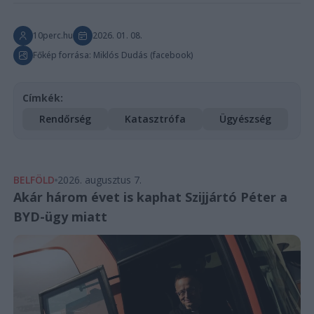
10perc.hu
2026. 01. 08.
Főkép forrása: Miklós Dudás (facebook)
Címkék:
Rendőrség
Katasztrófa
Ügyészség
BELFÖLD
2026. augusztus 7.
Akár három évet is kaphat Szijjártó Péter a
BYD-ügy miatt