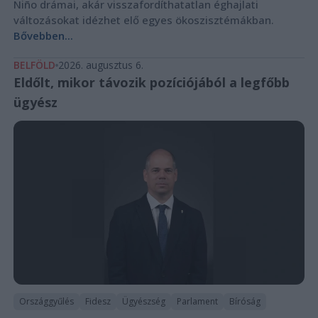
Niño drámai, akár visszafordíthatatlan éghajlati
változásokat idézhet elő egyes ökoszisztémákban.
Bővebben...
BELFÖLD
2026. augusztus 6.
Eldőlt, mikor távozik pozíciójából a legfőbb
ügyész
Országgyűlés
Fidesz
Ügyészség
Parlament
Bíróság