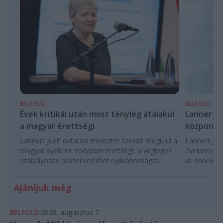
BELFÖLD
BELFÖLD
Évek kritikái után most tényleg átalakul
Lannert Ju
a magyar érettségi
központo
Lannert Judit oktatási miniszter szerint megújul a
Lannert Judi
magyar nyelv és irodalom érettségi, a végleges
években túl
szabályozás ősszel kerülhet nyilvánosságra.
ki, ennek m
Ajánljuk még
BELFÖLD
2026. augusztus 7.