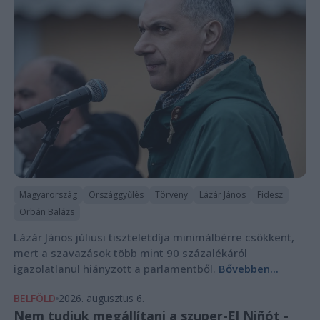
Magyarország
Országgyűlés
Törvény
Lázár János
Fidesz
Orbán Balázs
Lázár János júliusi tiszteletdíja minimálbérre csökkent,
mert a szavazások több mint 90 százalékáról
igazolatlanul hiányzott a parlamentből.
Bővebben...
BELFÖLD
2026. augusztus 6.
Nem tudjuk megállítani a szuper-El Niñót -