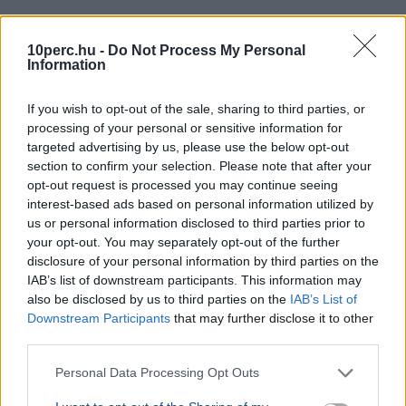
BELFÖLD
2026. augusztus 7.
Pósfai Gábor: közel 900 egykori rendőr térne
10perc.hu -
Do Not Process My Personal
Information
vissza a testülethez
If you wish to opt-out of the sale, sharing to third parties, or
processing of your personal or sensitive information for
targeted advertising by us, please use the below opt-out
section to confirm your selection. Please note that after your
opt-out request is processed you may continue seeing
interest-based ads based on personal information utilized by
us or personal information disclosed to third parties prior to
your opt-out. You may separately opt-out of the further
disclosure of your personal information by third parties on the
IAB’s list of downstream participants. This information may
also be disclosed by us to third parties on the
IAB’s List of
Downstream Participants
that may further disclose it to other
third parties.
Rendőrség
Pósfai Gábor
Personal Data Processing Opt Outs
Pósfai Gábor belügyminiszter szerint közel 900 egykori