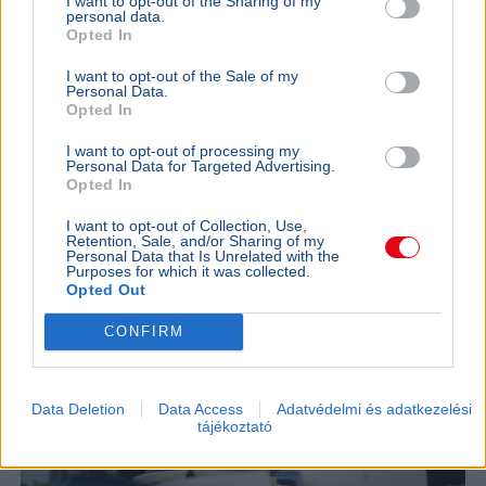
I want to opt-out of the Sharing of my
rendőr jelezte, hogy visszatérne, a teljes bértáblát pedig
personal data.
Opted In
átalakítják.
Bővebben...
I want to opt-out of the Sale of my
BELFÖLD
2026. augusztus 7.
Personal Data.
Orbán Anita szerint súlyos hibát követett el
Opted In
Magyarország
I want to opt-out of processing my
Personal Data for Targeted Advertising.
Opted In
I want to opt-out of Collection, Use,
Retention, Sale, and/or Sharing of my
Personal Data that Is Unrelated with the
Purposes for which it was collected.
Opted Out
CONFIRM
Data Deletion
Data Access
Adatvédelmi és adatkezelési
tájékoztató