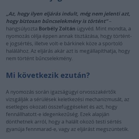
„Az, hogy ilyen eljárás indult, még nem jelenti azt,
hogy biztosan bűncselekmény is történt”
–
hangsúlyozta
Borbély Zoltán
ügyvéd. Mint mondta, a
nyomozás célja éppen annak tisztázása, hogy történt-
e jogsértés, illetve volt-e bárkinek köze a sportoló
halálához. Az eljárás akár azt is megállapíthatja, hogy
nem történt bűncselekmény.
Mi következik ezután?
A nyomozás során igazságügyi orvosszakértők
vizsgálják a sérülések keletkezési mechanizmusát, az
esetleges okozati összefüggéseket és azt, hogy
fennállhatott-e idegenkezűség. Ezek alapján
dönthetnek arról, hogy a halált okozó testi sértés
gyanúja fennmarad-e, vagy az eljárást megszüntetik.