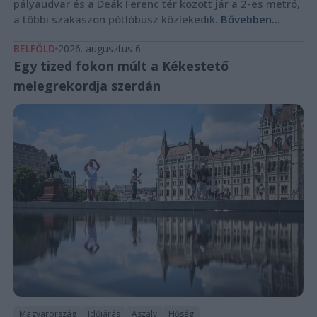
pályaudvar és a Deák Ferenc tér között jár a 2-es metró,
a többi szakaszon pótlóbusz közlekedik.
Bővebben...
BELFÖLD
2026. augusztus 6.
Egy tized fokon múlt a Kékestető
melegrekordja szerdán
Magyarország
Időjárás
Aszály
Hőség