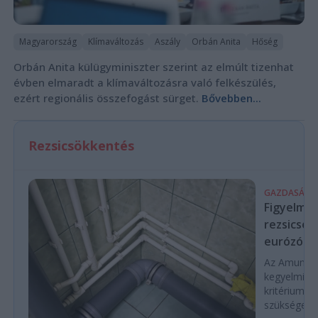
Magyarország
Klímaváltozás
Aszály
Orbán Anita
Hőség
Orbán Anita külügyminiszter szerint az elmúlt tizenhat
évben elmaradt a klímaváltozásra való felkészülés,
ezért regionális összefogást sürget.
Bővebben...
Rezsicsökkentés
GAZDASÁG
Figyelmez
rezsicsök
eurózóná
Az Amundi 
kegyelmi id
kritériumok
szükségese