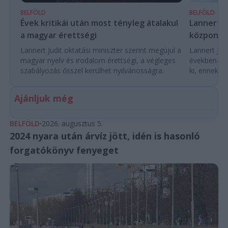
BELFÖLD
BELFÖLD
Évek kritikái után most tényleg átalakul
Lannert Ju
a magyar érettségi
központo
Lannert Judit oktatási miniszter szerint megújul a
Lannert Judi
magyar nyelv és irodalom érettségi, a végleges
években túl
szabályozás ősszel kerülhet nyilvánosságra.
ki, ennek m
Ajánljuk még
BELFÖLD
2026. augusztus 5.
2024 nyara után árvíz jött, idén is hasonló
forgatókönyv fenyeget