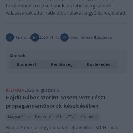
türelemmel közlekedjenek, és lehetőség szerint
válasszanak alternatív útvonalakat a gyűlés ideje alatt.
10perc.hu
2026. 01. 06.
Főkép forrása: Illusztráció
Címkék:
Budapest
Rendőrség
Közlekedés
BELFÖLD
2026. augusztus 6.
Hajdú Gábor szerint sosem vett részt
propagandaműsorok készítésében
Magyar Péter
Facebook
M1
MTVA
Közmédia
Hajdú Gábor, az egy nap alatt eltávolított M1 Híradó-