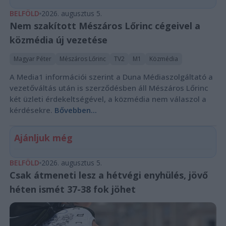
BELFÖLD
2026. augusztus 5.
Nem szakított Mészáros Lőrinc cégeivel a
közmédia új vezetése
Magyar Péter
Mészáros Lőrinc
TV2
M1
Közmédia
A Media1 információi szerint a Duna Médiaszolgáltató a
vezetőváltás után is szerződésben áll Mészáros Lőrinc
két üzleti érdekeltségével, a közmédia nem válaszol a
kérdésekre.
Bővebben...
Ajánljuk még
BELFÖLD
2026. augusztus 5.
Csak átmeneti lesz a hétvégi enyhülés, jövő
héten ismét 37-38 fok jöhet