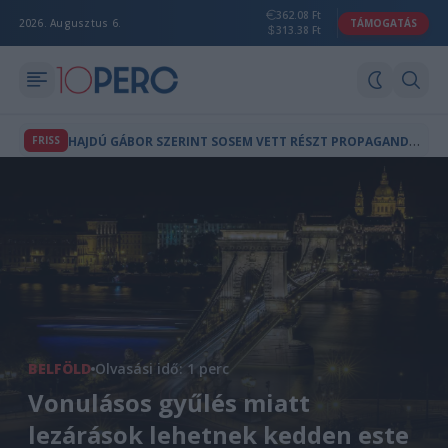
362.08 Ft
2026. Augusztus 6.
TÁMOGATÁS
313.38 Ft
H
AJDÚ GÁBOR SZERINT SOSEM VETT RÉSZT PROPAGANDAMŰSOROK KÉSZÍTÉSÉBEN
FRISS
BELFÖLD
Olvasási idő: 1 perc
Vonulásos gyűlés miatt
lezárások lehetnek kedden este