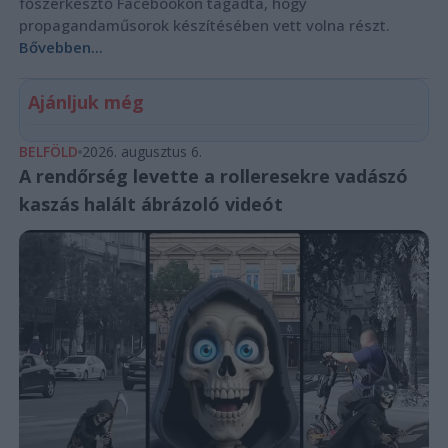
főszerkesztő Facebookon tagadta, hogy
propagandaműsorok készítésében vett volna részt.
Bővebben...
Ajánljuk még
BELFÖLD
2026. augusztus 6.
A rendőrség levette a rolleresekre vadászó
kaszás halált ábrázoló videót