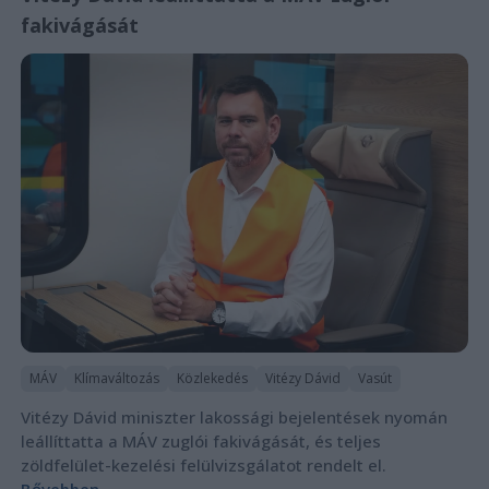
fakivágását
MÁV
Klímaváltozás
Közlekedés
Vitézy Dávid
Vasút
Vitézy Dávid miniszter lakossági bejelentések nyomán
leállíttatta a MÁV zuglói fakivágását, és teljes
zöldfelület-kezelési felülvizsgálatot rendelt el.
Bővebben...