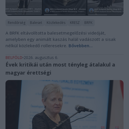
Rendőrség
Baleset
Közlekedés
KRESZ
BRFK
A BRFK eltávolította balesetmegelőzési videóját,
amelyben egy animált kaszás halál vadászott a sisak
nélkül közlekedő rolleresekre.
Bővebben...
BELFÖLD
2026. augusztus 6.
Évek kritikái után most tényleg átalakul a
magyar érettségi