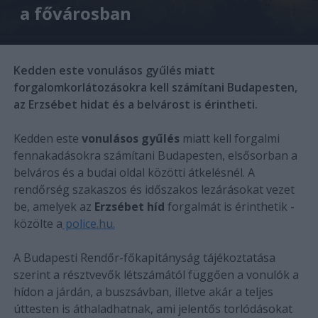
a fővárosban
Kedden este vonulásos gyűlés miatt
forgalomkorlátozásokra kell számítani Budapesten,
az Erzsébet hidat és a belvárost is érintheti.
Kedden este
vonulásos gyűlés
miatt kell forgalmi
fennakadásokra számítani Budapesten, elsősorban a
belváros és a budai oldal közötti átkelésnél. A
rendőrség szakaszos és időszakos lezárásokat vezet
be, amelyek az
Erzsébet híd
forgalmát is érinthetik -
közölte a
police.hu.
A Budapesti Rendőr-főkapitányság tájékoztatása
szerint a résztvevők létszámától függően a vonulók a
hídon a járdán, a buszsávban, illetve akár a teljes
úttesten is áthaladhatnak, ami jelentős torlódásokat