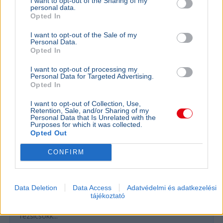
I want to opt-out of the Sharing of my
personal data.
Opted In
GAZDASÁG
Figyelmez
I want to opt-out of the Sale of my
rezsicsök
Personal Data.
Opted In
eurózóná
Az Amundi 
I want to opt-out of processing my
kegyelmi id
Personal Data for Targeted Advertising.
Opted In
kritériumok
szükségese
I want to opt-out of Collection, Use,
Retention, Sale, and/or Sharing of my
Personal Data that Is Unrelated with the
Purposes for which it was collected.
Opted Out
BELFÖLD
Összeomlás szélén a víziközmű-rendszer:
CONFIRM
A teljes éves bevételt a csövek
cseréjére kellene költeni
A magyar víziközmű-hálózat közel 80 százaléka
Data Deletion
Data Access
Adatvédelmi és adatkezelési
kritikus állapotban van, a csőtörések száma
tájékoztató
pedig exponenciálisan nő. Kovács Károly szerint a
rezsicsökk...