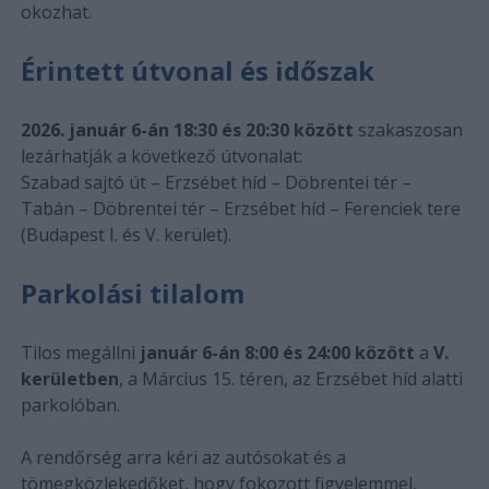
okozhat.
Érintett útvonal és időszak
2026. január 6-án 18:30 és 20:30 között
szakaszosan
lezárhatják a következő útvonalat:
Szabad sajtó út – Erzsébet híd – Döbrentei tér –
Tabán – Döbrentei tér – Erzsébet híd – Ferenciek tere
(Budapest I. és V. kerület).
Parkolási tilalom
Tilos megállni
január 6-án 8:00 és 24:00 között
a
V.
kerületben
, a Március 15. téren, az Erzsébet híd alatti
parkolóban.
A rendőrség arra kéri az autósokat és a
tömegközlekedőket, hogy fokozott figyelemmel,