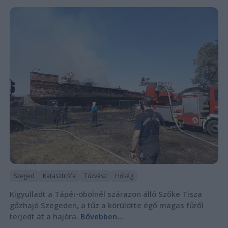
Szeged
Katasztrófa
Tűzvész
Hőség
Kigyulladt a Tápéi-öbölnél szárazon álló Szőke Tisza
gőzhajó Szegeden, a tűz a körülötte égő magas fűről
terjedt át a hajóra.
Bővebben...