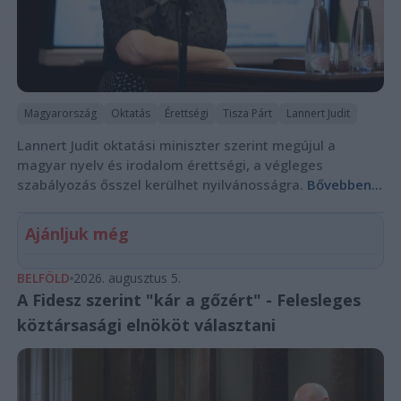
Magyarország
Oktatás
Érettségi
Tisza Párt
Lannert Judit
Lannert Judit oktatási miniszter szerint megújul a
magyar nyelv és irodalom érettségi, a végleges
szabályozás ősszel kerülhet nyilvánosságra.
Bővebben...
Ajánljuk még
BELFÖLD
2026. augusztus 5.
A Fidesz szerint "kár a gőzért" - Felesleges
köztársasági elnököt választani