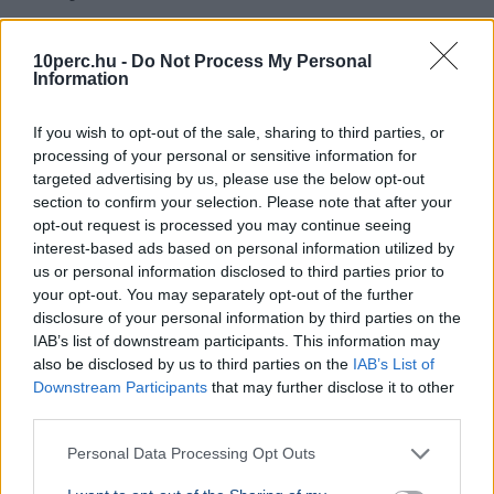
10perc.hu -
Do Not Process My Personal
Information
If you wish to opt-out of the sale, sharing to third parties, or
processing of your personal or sensitive information for
targeted advertising by us, please use the below opt-out
section to confirm your selection. Please note that after your
opt-out request is processed you may continue seeing
interest-based ads based on personal information utilized by
us or personal information disclosed to third parties prior to
your opt-out. You may separately opt-out of the further
Budapest
Magyarország
Közlekedés
Vitézy Dávid
Vasút
disclosure of your personal information by third parties on the
Vitézy Dávid miniszter bejelentette: 42 új, 120 méteres
IAB’s list of downstream participants. This information may
motorvonat áll forgalomba 2030-tól a H5-ös, H6-os és
also be disclosed by us to third parties on the
IAB’s List of
H7-es HÉV-vonalakon.
Bővebben...
Downstream Participants
that may further disclose it to other
third parties.
Personal Data Processing Opt Outs
Rezsicsökkentés