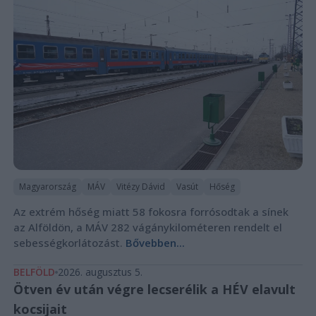
Magyarország
MÁV
Vitézy Dávid
Vasút
Hőség
Az extrém hőség miatt 58 fokosra forrósodtak a sínek
az Alföldön, a MÁV 282 vágánykilométeren rendelt el
sebességkorlátozást.
Bővebben...
BELFÖLD
2026. augusztus 5.
Ötven év után végre lecserélik a HÉV elavult
kocsijait