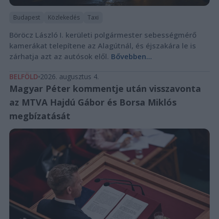
Budapest
Közlekedés
Taxi
Böröcz László I. kerületi polgármester sebességmérő
kamerákat telepítene az Alagútnál, és éjszakára le is
zárhatja azt az autósok elől.
Bővebben...
BELFÖLD
2026. augusztus 4.
Magyar Péter kommentje után visszavonta
az MTVA Hajdú Gábor és Borsa Miklós
megbízatását