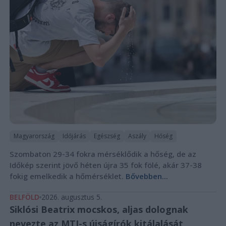
Magyarország
Időjárás
Egészség
Aszály
Hőség
Szombaton 29-34 fokra mérséklődik a hőség, de az
Időkép szerint jövő héten újra 35 fok fölé, akár 37-38
fokig emelkedik a hőmérséklet.
Bővebben...
BELFÖLD
2026. augusztus 5.
Siklósi Beatrix mocskos, aljas dolognak
nevezte az MTI-s újságírók kitálalását