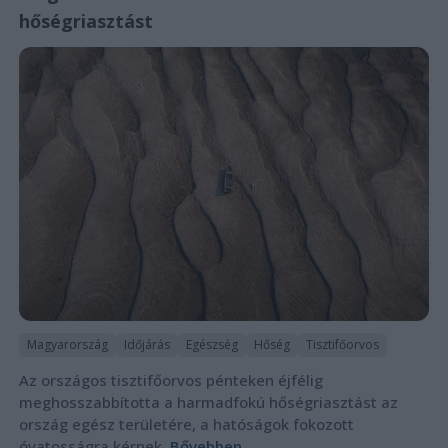
hőségriasztást
Magyarország
Időjárás
Egészség
Hőség
Tisztifőorvos
Az országos tisztifőorvos pénteken éjfélig
meghosszabbította a harmadfokú hőségriasztást az
ország egész területére, a hatóságok fokozott
óvatosságra kérnek.
Bővebben...