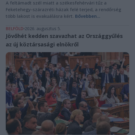
A feltámadt szél miatt a székesfehérvári tűz a
Feketehegy-szárazréti házak felé terjed, a rendőrség
több lakost is evakuálásra kért.
Bővebben...
BELFÖLD
2026. augusztus 5.
Jövőhét kedden szavazhat az Országgyűlés
az új köztársasági elnökről