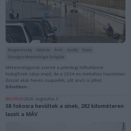
Magyarország
Időjárás
Árvíz
Aszály
Duna
Országos Meteorológiai Szolgálat
Meteorológusok szerint a jelenlegi hőhullámot
hidegfront zárja majd, de a 2024-es mintához hasonlóan
ősszel akár heves csapadék, sőt árvíz is jöhet.
Bővebben...
BELFÖLD
2026. augusztus 5.
58 fokosra hevültek a sínek, 282 kilométeren
lassít a MÁV