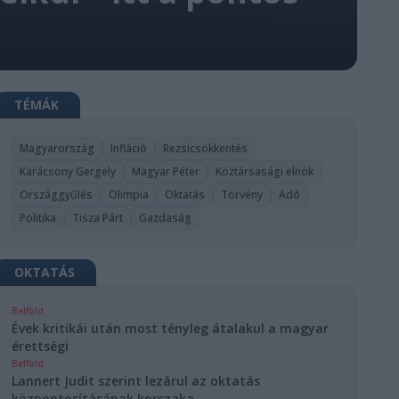
TÉMÁK
Magyarország
Infláció
Rezsicsökkentés
Karácsony Gergely
Magyar Péter
Köztársasági elnök
Országgyűlés
Olimpia
Oktatás
Törvény
Adó
Politika
Tisza Párt
Gazdaság
OKTATÁS
Belföld
Évek kritikái után most tényleg átalakul a magyar
érettségi
Belföld
Lannert Judit szerint lezárul az oktatás
központosításának korszaka