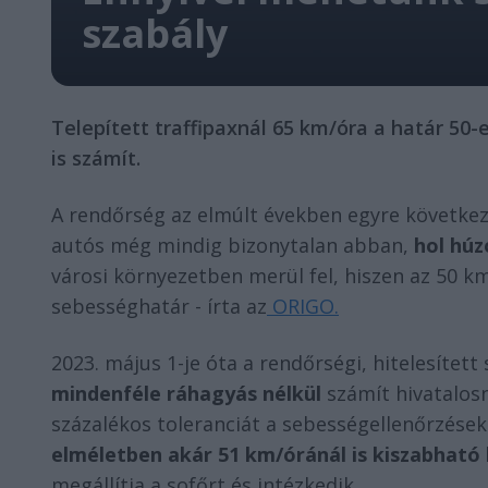
szabály
Telepített traffipaxnál 65 km/óra a határ 50-
is számít.
A rendőrség az elmúlt években egyre következe
autós még mindig bizonytalan abban,
hol húz
városi környezetben merül fel, hiszen az 50 k
sebességhatár - írta az
ORIGO.
2023. május 1-je óta a rendőrségi, hitelesítet
mindenféle ráhagyás nélkül
számít hivatalos
százalékos toleranciát a sebességellenőrzésekn
elméletben akár 51 km/óránál is kiszabható h
megállítja a sofőrt és intézkedik.