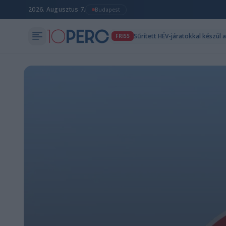
2026. Augusztus 7.
Budapest
Sűrített HÉV-járatokkal készül 
FRISS