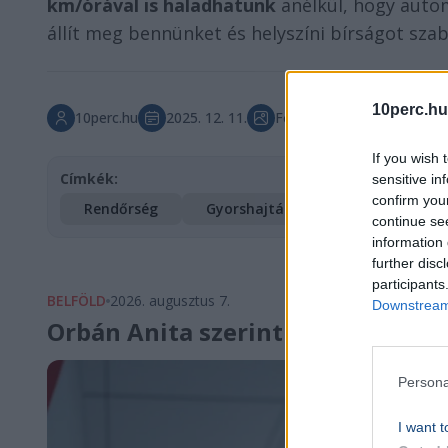
km/órával is haladhatunk
anélkül, hogy autom
állít meg bennünket és helyszíni bírságot szab 
10perc.hu
10perc.hu
2025. 12. 11.
Főkép forrása: Illusztráció
If you wish 
Címkék:
sensitive in
confirm you
Rendőrség
Gyorshajtás
continue se
information 
further disc
participants
BELFÖLD
2026. augusztus 7.
Downstream 
Orbán Anita szerint súlyos hibát
Persona
I want t