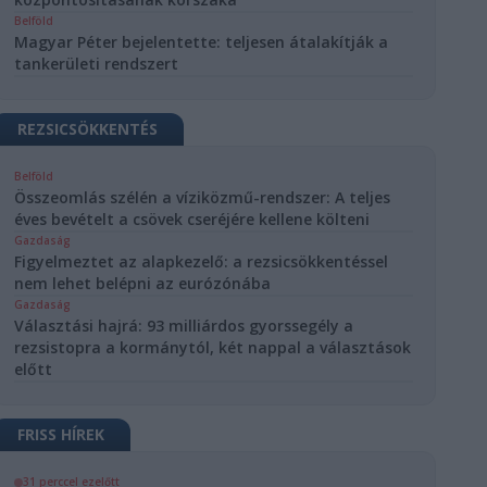
Belföld
Magyar Péter bejelentette: teljesen átalakítják a
tankerületi rendszert
REZSICSÖKKENTÉS
Belföld
Összeomlás szélén a víziközmű-rendszer: A teljes
éves bevételt a csövek cseréjére kellene költeni
Gazdaság
Figyelmeztet az alapkezelő: a rezsicsökkentéssel
nem lehet belépni az eurózónába
Gazdaság
Választási hajrá: 93 milliárdos gyorssegély a
rezsistopra a kormánytól, két nappal a választások
előtt
FRISS HÍREK
31 perccel ezelőtt