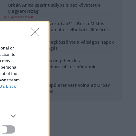
Orbán Anita szerint súlyos hibát követett el
Magyarország
56 perccel ezelőtt
„Ki mer odamenni ezek után?” – Borsa Miklós
megszólalt az egy nap alatt elbukott állásáról
1 órával ezelőtt
Forsthoffer Ágnes megköszönte a válságos napok
energiatakarékosságát
sonal or
ection to
2 órával ezelőtt
Gáspár Evelin Mallorcán piheni ki a
ou may
Külügyminisztériumban töltött hónapok
 personal
fáradozásait
out of the
3 órával ezelőtt
 downstream
7,2 milliárdos luxusépületet vett volna az Orbán-
B’s List of
kormány Brüsszelben