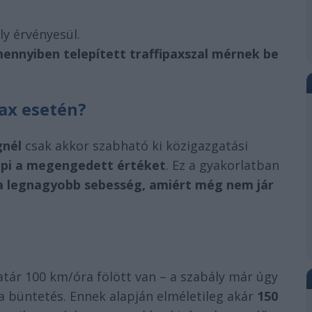
ly érvényesül.
ennyiben telepített traffipaxszal mérnek be
pax esetén?
gnél
csak akkor szabható ki közigazgatási
lépi a megengedett értéket
. Ez a gyakorlatban
 a legnagyobb sebesség, amiért még nem jár
tár 100 km/óra fölött van – a szabály már úgy
a büntetés. Ennek alapján elméletileg akár
150