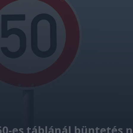
-es táblánál büntetés né