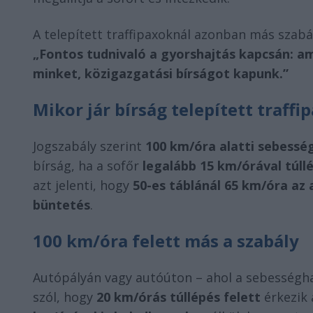
A telepített traffipaxoknál azonban más szabá
„Fontos tudnivaló a gyorshajtás kapcsán: am
minket, közigazgatási bírságot kapunk.”
Mikor jár bírság telepített traffi
Jogszabály szerint
100 km/óra alatti sebessé
bírság, ha a sofőr
legalább 15 km/órával túl
azt jelenti, hogy
50-es táblánál 65 km/óra az
büntetés
.
100 km/óra felett más a szabály
Autópályán vagy autóúton – ahol a sebességha
szól, hogy
20 km/órás túllépés felett
érkezik 