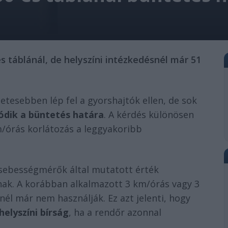
es táblánál, de helyszíni intézkedésnél már 51
tesebben lép fel a gyorshajtók ellen, de sok
ódik a büntetés határa
. A kérdés különösen
m/órás korlátozás a leggyakoribb
t sebességmérők által mutatott érték
nak. A korábban alkalmazott 3 km/órás vagy 3
él már nem használják. Ez azt jelenti, hogy
elyszíni bírság
, ha a rendőr azonnal