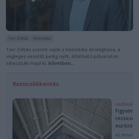
Tarr Zoltán
Közmédia
Tarr Zoltán szerint zajlik a közmédia átvilágítása, a
végleges vezetőt pedig nyílt, átlátható pályázaton
választják majd ki.
Bővebben...
Rezsicsökkentés
GAZDASÁG
Figyelmez
rezsicsök
eurózóná
Az Amundi 