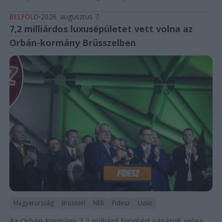
BELFÖLD
2026. augusztus 7.
7,2 milliárdos luxusépületet vett volna az
Orbán-kormány Brüsszelben
Magyarország
Brüsszel
NER
Fidesz
Üzlet
Az Orbán-kormány 7,2 milliárd forintért vásárolt volna