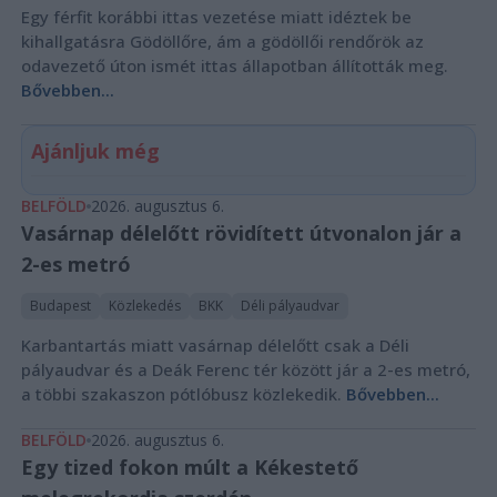
Egy férfit korábbi ittas vezetése miatt idéztek be
kihallgatásra Gödöllőre, ám a gödöllői rendőrök az
odavezető úton ismét ittas állapotban állították meg.
Bővebben...
Ajánljuk még
BELFÖLD
2026. augusztus 6.
Vasárnap délelőtt rövidített útvonalon jár a
2-es metró
Budapest
Közlekedés
BKK
Déli pályaudvar
Karbantartás miatt vasárnap délelőtt csak a Déli
pályaudvar és a Deák Ferenc tér között jár a 2-es metró,
a többi szakaszon pótlóbusz közlekedik.
Bővebben...
BELFÖLD
2026. augusztus 6.
Egy tized fokon múlt a Kékestető