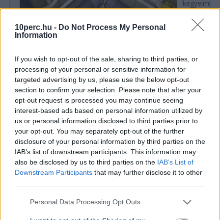
kegyelmi id
kritériumok
szükségese
10perc.hu -
Do Not Process My Personal
Information
If you wish to opt-out of the sale, sharing to third parties, or
BELFÖLD
processing of your personal or sensitive information for
Összeomlás szélén a víziközmű-rendszer:
targeted advertising by us, please use the below opt-out
A teljes éves bevételt a csövek
section to confirm your selection. Please note that after your
cseréjére kellene költeni
opt-out request is processed you may continue seeing
interest-based ads based on personal information utilized by
A magyar víziközmű-hálózat közel 80 százaléka
kritikus állapotban van, a csőtörések száma
us or personal information disclosed to third parties prior to
pedig exponenciálisan nő. Kovács Károly szerint a
your opt-out. You may separately opt-out of the further
rezsicsökk...
disclosure of your personal information by third parties on the
IAB’s list of downstream participants. This information may
BELFÖLD
2026. augusztus 7.
also be disclosed by us to third parties on the
IAB’s List of
Hornok Miklós is esélyes Lázár János
Downstream Participants
that may further disclose it to other
third parties.
utódjának
Personal Data Processing Opt Outs