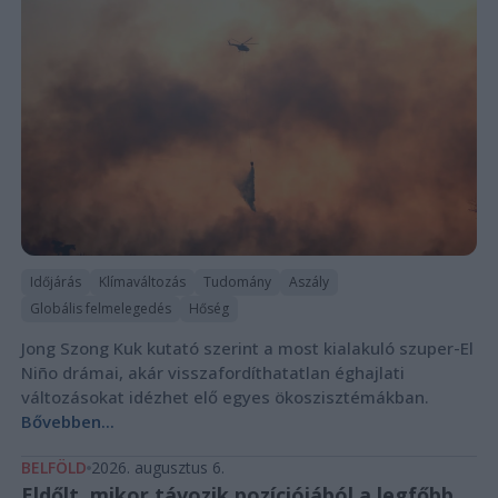
Időjárás
Klímaváltozás
Tudomány
Aszály
Globális felmelegedés
Hőség
Jong Szong Kuk kutató szerint a most kialakuló szuper-El
Niño drámai, akár visszafordíthatatlan éghajlati
változásokat idézhet elő egyes ökoszisztémákban.
Bővebben...
BELFÖLD
2026. augusztus 6.
Eldőlt, mikor távozik pozíciójából a legfőbb