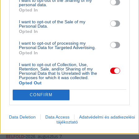
I want to opt-out of the Sharing of my
personal data.
Opted In
I want to opt-out of the Sale of my
Personal Data.
Opted In
I want to opt-out of processing my
Personal Data for Targeted Advertising.
Opted In
I want to opt-out of Collection, Use,
Retention, Sale, and/or Sharing of my
Personal Data that Is Unrelated with the
Purposes for which it was collected.
Lázár János
Opted Out
Négy jelölt közül választhat a Magyar Tenisz Szövetség
CONFIRM
új elnököt szeptember 26-án, Lázár János májusi
lemondása után.
Bővebben...
Data Deletion
Data Access
Adatvédelmi és adatkezelési
Ajánljuk még
tájékoztató
BELFÖLD
2026. augusztus 7.