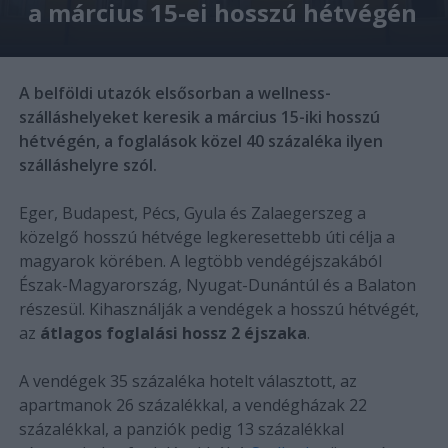
a március 15-ei hosszú hétvégén
A belföldi utazók elsősorban a wellness-
szálláshelyeket keresik a március 15-iki hosszú
hétvégén, a foglalások közel 40 százaléka ilyen
szálláshelyre szól.
Eger, Budapest, Pécs, Gyula és Zalaegerszeg a
közelgő hosszú hétvége legkeresettebb úti célja a
magyarok körében. A legtöbb vendégéjszakából
Észak-Magyarország, Nyugat-Dunántúl és a Balaton
részesül. Kihasználják a vendégek a hosszú hétvégét,
az
átlagos foglalási hossz 2 éjszaka
.
A vendégek 35 százaléka hotelt választott, az
apartmanok 26 százalékkal, a vendégházak 22
százalékkal, a panziók pedig 13 százalékkal