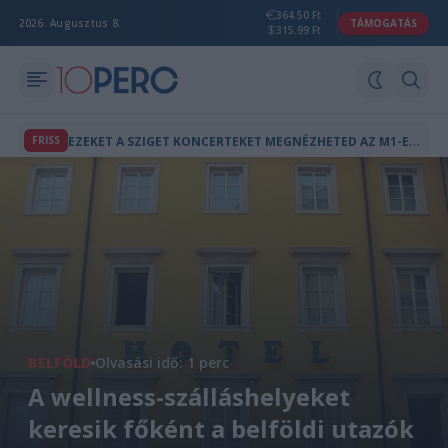
364.50 Ft
2026. Augusztus 8.
TÁMOGATÁS
315.99 Ft
E
ZEKET A SZIGET KONCERTEKET MEGNÉZHETED AZ M1-EN IS
FRISS
BELFÖLD
Olvasási idő: 1 perc
A wellness-szálláshelyeket
keresik főként a belföldi utazók