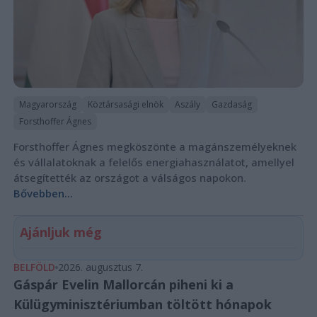
Magyarország
Köztársasági elnök
Aszály
Gazdaság
Forsthoffer Ágnes
Forsthoffer Ágnes megköszönte a magánszemélyeknek
és vállalatoknak a felelős energiahasználatot, amellyel
átsegítették az országot a válságos napokon.
Bővebben...
Ajánljuk még
BELFÖLD
2026. augusztus 7.
Gáspár Evelin Mallorcán piheni ki a
Külügyminisztériumban töltött hónapok