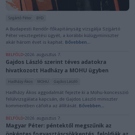
Szijjártó Péter
BYD
A Budapesti Rendőr-főkapitányság vizsgálja Szijjártó
Péter vesztegetési ügyét, a korábbi külügyminiszter
akár három évet is kaphat.
Bővebben...
BELFÖLD
2026. augusztus 7.
Gajdos László szerint téves adatokra
hivatkozott Hadházy a MOHU ügyben
Hadházy Ákos
MOHU
Gajdos László
Hadházy Ákos aggodalmát fejezte ki a Mohu-koncesszió
felülvizsgálata kapcsán, de Gajdos László miniszter
kommentben cáfolta az állítását.
Bővebben...
BELFÖLD
2026. augusztus 7.
Magyar Péter: péntektől megszűnik az
önkéntes fogyasztáscsökkentés, feloldják az