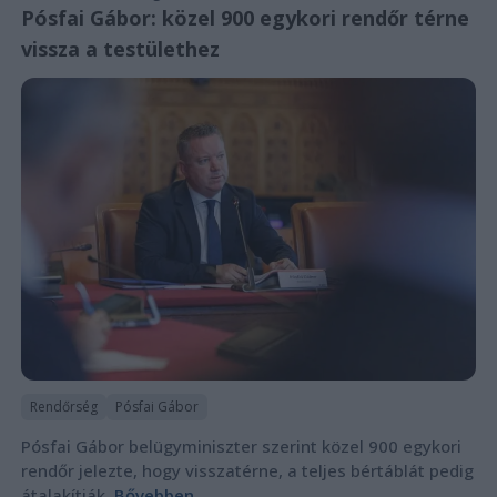
Pósfai Gábor: közel 900 egykori rendőr térne
vissza a testülethez
Rendőrség
Pósfai Gábor
Pósfai Gábor belügyminiszter szerint közel 900 egykori
rendőr jelezte, hogy visszatérne, a teljes bértáblát pedig
átalakítják.
Bővebben...