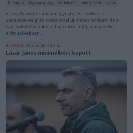
Budapest
Magyarország
Közlekedés
Vitézy Dávid
Vasút
Vitézy Dávid társadalmi egyeztetést indított a
Budapest–Belgrád vasútvonal új menetrendjéről és a
kapcsolódó Volánbusz-hálózatról, még a bevezetés
előtt.
Bővebben...
BELFÖLD
2026. augusztus 6.
Lázár János minimálbért kapott