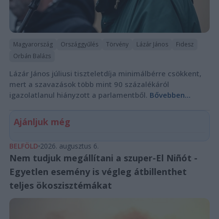
Magyarország
Országgyűlés
Törvény
Lázár János
Fidesz
Orbán Balázs
Lázár János júliusi tiszteletdíja minimálbérre csökkent,
mert a szavazások több mint 90 százalékáról
igazolatlanul hiányzott a parlamentből.
Bővebben...
Ajánljuk még
BELFÖLD
2026. augusztus 6.
Nem tudjuk megállítani a szuper-El Niñót -
Egyetlen esemény is végleg átbillenthet
teljes ökoszisztémákat