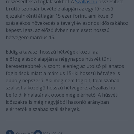
részesedtek a foglalásokból. A
Szallas.hu
összesített
bruttó szobaár bevétele alapján az egy főre eső
éjszakánkénti átlagár 15 ezer forint, ami közel 9
százalékos növekedés a tavalyi év azonos időszakához
képest. Igaz, az előző évben nem esett hosszú
hétvégére március 15.
Eddig a tavaszi hosszú hétvégék közül az
előfoglalások alapján a négynapos húsvét tűnt
keresettebbnek, viszont jelenleg az utolsó pillanatos
foglalások miatt a március 15-iki hosszú hétvége is
éppoly népszerű. Aki még nem foglalt, talál szabad
szállást a közelgő hosszú hétvégére: a Szallas.hu
belföldi kínálatának ötöde még elérhető. A húsvéti
időszakra is még nagyjából hasonló arányban
elérhetők a szabad szálláshelyek.
10perc/MTI
2024. 03. 06.