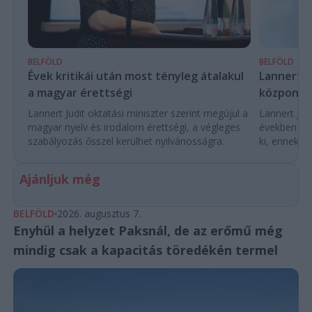
BELFÖLD
BELFÖLD
Évek kritikái után most tényleg átalakul
Lannert Ju
a magyar érettségi
központo
Lannert Judit oktatási miniszter szerint megújul a
Lannert Judi
magyar nyelv és irodalom érettségi, a végleges
években túl
szabályozás ősszel kerülhet nyilvánosságra.
ki, ennek m
Ajánljuk még
BELFÖLD
2026. augusztus 7.
Enyhül a helyzet Paksnál, de az erőmű még
mindig csak a kapacitás töredékén termel