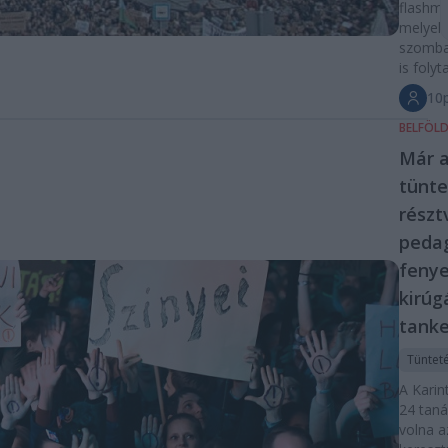
flashm
melyek
szomba
is foly
10p
BELFÖL
Már a
tünt
részt
peda
fenye
kirúg
tanke
Tüntet
A Kari
24 taná
volna a