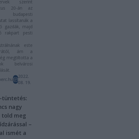
vek szerint
ztus 20-án az
s budapesti
tat lassítanák a
zó gazdák, majd
ó rakpart pesti
trálnának este
rától, ám a
ég megtiltotta a
rok belvárosi
lását.
2022.
erc.hu
08. 19.
D
tüntetés:
ncs nagy
 told meg
ídzárással –
al ismét a