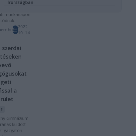
obok sora,
Írországban
 ma és még a
ti munkanapon
tatódnak.
2022.
erc.hu
10. 14.
D
 szerdai
etéseken
vevő
gógusokat
geti
ással a
rület
és
nthy Gimnázium
rának küldött
z igazgatón