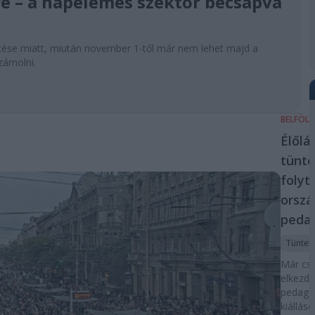
re – a napelemes szektor becsapva
öntése miatt, miután november 1-től már nem lehet majd a
zámolni.
BELFÖL
Élőlá
tünte
folyt
orszá
peda
Tüntet
Már cs
elkezdő
pedagóg
kiállás