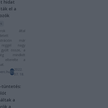
t hidat
lták el a
kozók
és
utárok által
etett
stráción már
reggel nagy
gyűlt össze, a
rség mindkét
n elterelte a
at.
2022.
erc.hu
07. 18.
D
tüntetés:
lót
áltak a
rök a