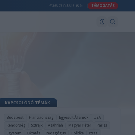
TÁMOGATÁS
363.75 Ft
315.15 Ft
KAPCSOLÓDÓ TÉMÁK
Budapest
Franciaország
Egyesült Államok
USA
Rendőrség
Sztrájk
Azahriah
Magyar Péter
Párizs
Egyetem
Oktatás
Pedagógus
Politika
Izrael