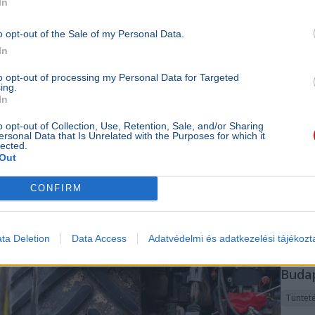
In
egész 
több mi
o opt-out of the Sale of my Personal Data.
intézm
In
csatlak
több he
to opt-out of processing my Personal Data for Targeted
mellett
ing.
engedet
In
hirdette
o opt-out of Collection, Use, Retention, Sale, and/or Sharing
10p
ersonal Data that Is Unrelated with the Purposes for which it
lected.
BELFÖL
Out
A vih
CONFIRM
rend
megg
szom
ta Deletion
Data Access
Adatvédelmi és adatkezelési tájékozt
gazd
Buda
Tüntet