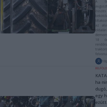
A ter
augus
össze
bekötőu
tiltako
az als
oldalán
demons
18 ó
rendőrs
trakto
felvonu
10p
BELFÖL
KATA-
ha ni
dugó,
egy h
ezútt