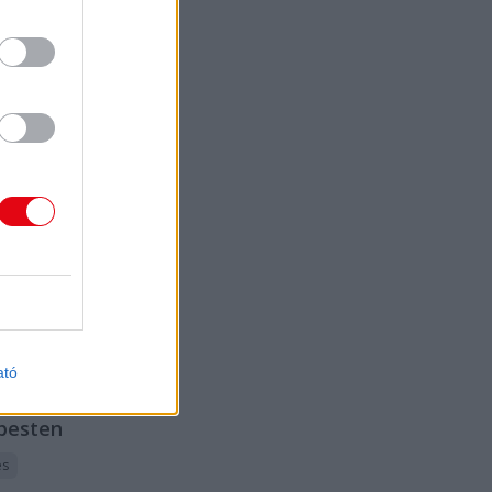
napos akciójához
nt 200
ényből
oztak tanárok,
lyen a sztrájk
 polgári
lenséget is
k.
2022.
erc.hu
10. 05.
D
ar nem, de a
őrség
átolhatja a
bati
ató
atüntetést
pesten
és