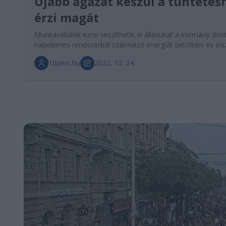
Újabb ágazat készül a tüntetés
érzi magát
Munkavállalók ezrei veszíthetik el állásukat a kormány d
napelemes rendszerből származó energiát betölteni és els
10perc.hu
2022. 10. 24.