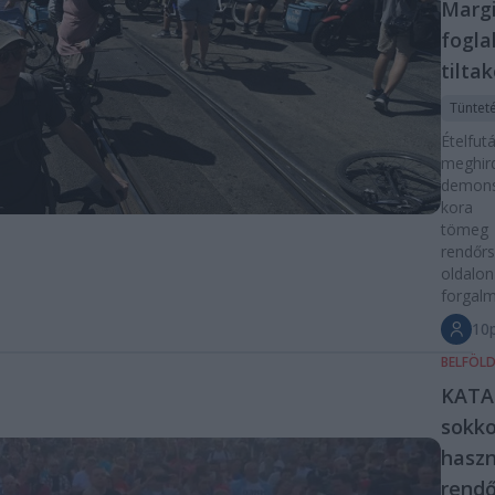
Margi
fogla
tilta
Tüntet
Ételf
meghird
demon
kora 
tömeg 
rendő
oldalo
forgalm
10p
BELFÖL
KATA-
sokko
haszn
rendő