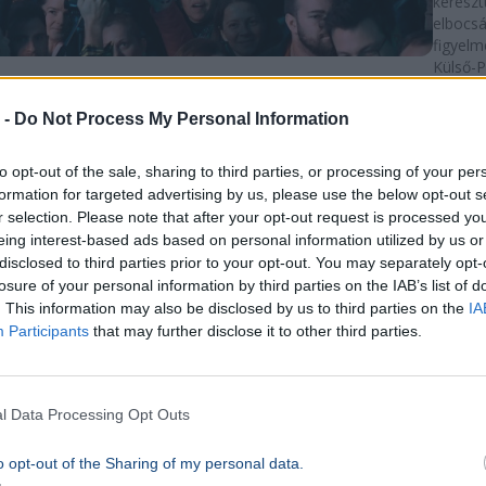
kereszt
elbocsá
figyelm
Külső-P
Közpon
pedagó
 -
Do Not Process My Personal Information
személ
el holn
to opt-out of the sale, sharing to third parties, or processing of your per
10p
formation for targeted advertising by us, please use the below opt-out s
r selection. Please note that after your opt-out request is processed y
BELFÖL
eing interest-based ads based on personal information utilized by us or
Orsz
disclosed to third parties prior to your opt-out. You may separately opt-
peda
losure of your personal information by third parties on the IAB’s list of
. This information may also be disclosed by us to third parties on the
IA
kezd
Participants
that may further disclose it to other third parties.
hídfo
tünte
Tüntet
l Data Processing Opt Outs
A Peda
Demokr
o opt-out of the Sharing of my personal data.
Szaksz