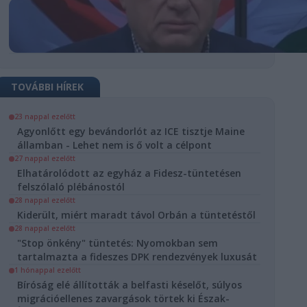
TOVÁBBI HÍREK
D
23 nappal ezelőtt
Agyonlőtt egy bevándorlót az ICE tisztje Maine
ncokkal és
államban - Lehet nem is ő volt a célpont
tésekkel
27 nappal ezelőtt
Elhatárolódott az egyház a Fidesz-tüntetésen
atódik
felszólaló plébánostól
gszerte a
28 nappal ezelőtt
gógussztrájk
Kiderült, miért maradt távol Orbán a tüntetéstől
28 nappal ezelőtt
és
"Stop önkény" tüntetés: Nyomokban sem
tartalmazta a fideszes DPK rendezvények luxusát
ütörtökön
dtek a
1 hónappal ezelőtt
usok melletti
Bíróság elé állították a belfasti késelőt, súlyos
ok, tüntetések,
migrációellenes zavargások törtek ki Észak-