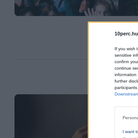
10perc.hu
If you wish 
sensitive in
confirm you
continue se
information 
further disc
participants
Downstream 
Persona
I want t