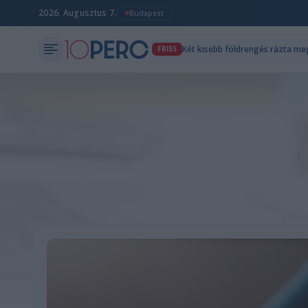
2026. Augusztus 7.
Budapest
Két kisebb földrengés rázta me
FRISS