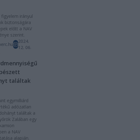
 figyelem irányul
ok biztonságára
pek előtt a NAV
nye szerint.
2024.
erc.hu
12. 06.
D
rdmennyiségű
pészett
yt találtak
nt egymilliárd
értékű adózatlan
dohányt találtak a
yőrök Zalában egy
kamion
ében a NAV
tatása alapján.