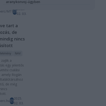
aranykonvoj-ügyben
mkasszát.
2025.
perc/MTI
02. 03.
D
ve tart a
ozás, de
indig nincs
sított
lekmény
NAV
zajlik a
ás egy jelentős
vetési csalási
, amely Rogán
eltalálótársához
ető, de még
nincs
tott.
2025.
erc.hu
02. 03.