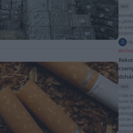
NAV
Kiemelt
a játék
az ünne
közlemé
10p
BELFÖL
Reko
csem
dohán
NAV
Több mi
forint 
vágott 
pénzüg
román 
rakter
tájékoz