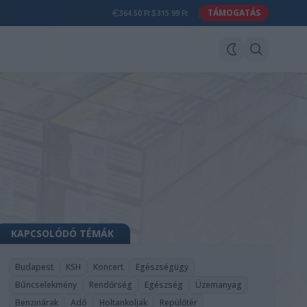
TÁMOGATÁS
364.50 Ft
315.99 Ft
KAPCSOLÓDÓ TÉMÁK
Budapest
KSH
Koncert
Egészségügy
Bűncselekmény
Rendőrség
Egészség
Üzemanyag
Benzinárak
Adó
Holtankoljak
Repülőtér