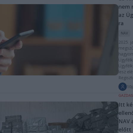
nem r
az Üg
ra
NAV
2025. j
megszű
hagyo
Ügyfélk
Ügyfél
lesz elé
Regisztr
10p
GAZDA
Itt k
ellen
NAV 
előtt