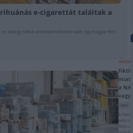
ihuánás e-cigarettát találtak a
s zárjegy nélküli dohánytermékeket talált egy magyar férfi
GAZDA
Fiktí
miatt
a NAV
vagy
NAV
A NAV l
adócsal
fiktív 
próbált