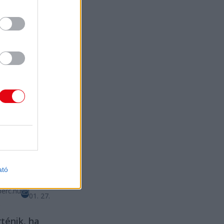
sági
ütés: titkos
áci
rtet
rtak meg
örsön
t
Rendőrség
gok
yozták meg egy
neonáci koncert
lan
lítását
ató
sön.
2025.
erc.hu
01. 27.
D
rténik, ha