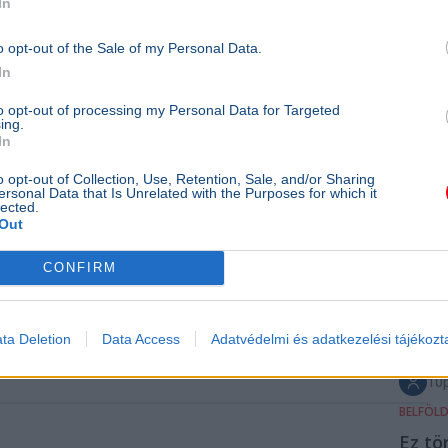
In
Ható
o opt-out of the Sale of my Personal Data.
rajta
In
neon
konce
to opt-out of processing my Personal Data for Targeted
ing.
zava
In
Buda
o opt-out of Collection, Use, Retention, Sale, and/or Sharing
ersonal Data that Is Unrelated with the Purposes for which it
Koncer
lected.
NAV
Out
Hatósá
CONFIRM
akadál
titkos 
zavarta
lebonyo
ta Deletion
Data Access
Adatvédelmi és adatkezelési tájékozt
Budaör
10p
BELFÖL
Ez tö