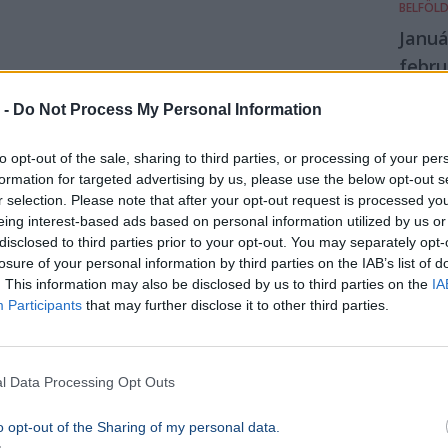
BELFÖL
Januá
febru
ellen
 -
Do Not Process My Personal Information
várh
külö
to opt-out of the sale, sharing to third parties, or processing of your per
megy
formation for targeted advertising by us, please use the below opt-out s
r selection. Please note that after your opt-out request is processed y
NAV
eing interest-based ads based on personal information utilized by us or
Január 
disclosed to third parties prior to your opt-out. You may separately opt-
elején
losure of your personal information by third parties on the IAB’s list of
adóelle
. This information may also be disclosed by us to third parties on the
IA
lesznek
Participants
that may further disclose it to other third parties.
számla-
nyugtaa
pénztá
vizsgálj
l Data Processing Opt Outs
10p
o opt-out of the Sharing of my personal data.
BELFÖL