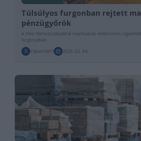
Túlsúlyos furgonban rejtett mar
pénzügyőrök
A NAV Vámosszabadinál marihuánás elektromos cigarettát é
furgonjában.
10perc/MTI
2025. 02. 04.