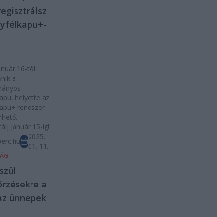
egisztrálsz
yfélkapu+-
anuár 16-tól
nik a
mányos
apu, helyette az
kapu+ rendszer
rhető.
álj január 15-ig!
2025.
erc.hu
01. 11.
SÁG
észül
őrzésekre a
az ünnepek