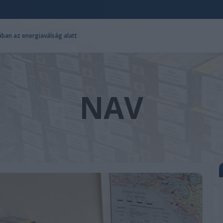
iában az energiaválság alatt
NAV