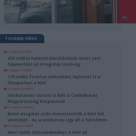
TOVÁBBI HÍREK
4 nappal ezelőtt
450 milliós halastó-beruházások miatt tett
SÁG
feljelentést az Integritás Hatóság
8 nappal ezelőtt
v számlázás
174 millió forintos adócsalást leplezett le a
 zár alá vette
filmiparban a NAV
 egy cég
16 nappal ezelőtt
Házkutatást tartott a NAV a Családbarát
onát
Magyarország Központnál
23 nappal ezelőtt
Adó
Belső vizsgálat után menesztették a NAV két
eleplezett egy
vezetőjét - Az aranykonvoj ügy áll a háttérben
ó importőrt, aki
29 nappal ezelőtt
számlázással
Nem talált bűncselekményt a NAV az
a megkárosítani