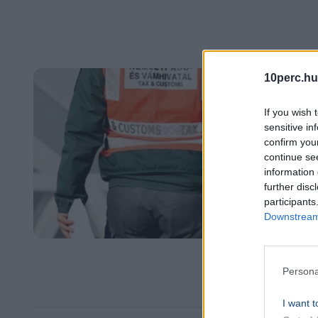
10perc.hu
If you wish 
sensitive in
confirm you
continue se
information 
further disc
participants
Downstream 
Persona
I want t