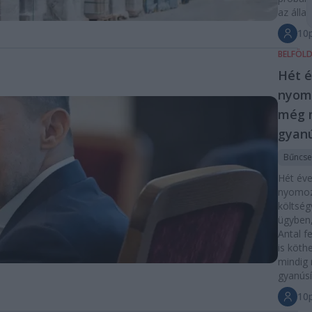
az álla
10
BELFÖL
Hét é
nyom
még m
gyanú
Bűncse
Hét éve 
nyomoz
költség
ügyben
Antal f
is köth
mindig 
gyanúsí
10p