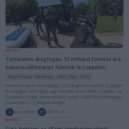
BELFÖLD
Történelmi drogfogás: 15 milliárd forintot érő
kokainszállítmányt füleltek le Csepelen
Magyarország
Rendőrség
NAV
Adó
Drog
Soha nem látott mennyiségű, 522 kilogramm kokaint foglaltak
le a magyar hatóságok egy nemzetközi akcióban Csepelen. Az
Ecuadorból indult, banánok közé rejtett szállítmány feketepiaci
értéke eléri a 15 milliárd forintot.
Darvas Márton
2026. 06. 02.
BELFÖLD
Giga-botrány az állami rendezvényeknél: