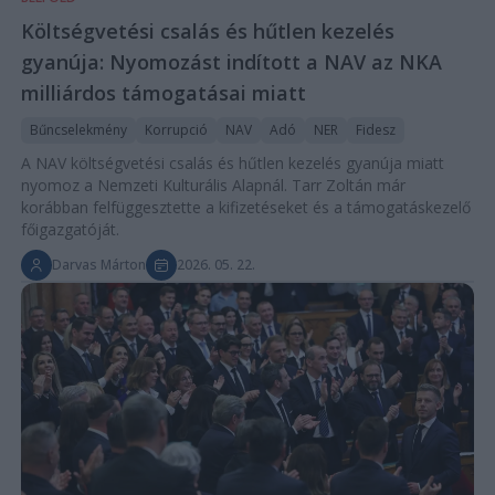
Költségvetési csalás és hűtlen kezelés
gyanúja: Nyomozást indított a NAV az NKA
milliárdos támogatásai miatt
Bűncselekmény
Korrupció
NAV
Adó
NER
Fidesz
A NAV költségvetési csalás és hűtlen kezelés gyanúja miatt
nyomoz a Nemzeti Kulturális Alapnál. Tarr Zoltán már
korábban felfüggesztette a kifizetéseket és a támogatáskezelő
főigazgatóját.
Darvas Márton
2026. 05. 22.