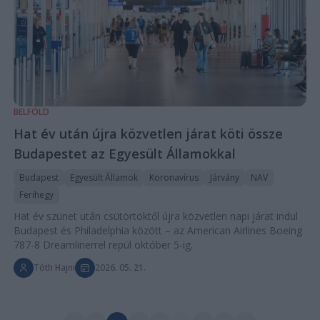
BELFÖLD
Hat év után újra közvetlen járat köti össze
Budapestet az Egyesült Államokkal
Budapest
Egyesült Államok
Koronavírus
Járvány
NAV
Ferihegy
Hat év szünet után csütörtöktől újra közvetlen napi járat indul
Budapest és Philadelphia között – az American Airlines Boeing
787-8 Dreamlinerrel repül október 5-ig.
Tóth Hajni
2026. 05. 21.