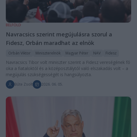
BELFÖLD
Navracsics szerint megújulásra szorul a
Fidesz, Orbán maradhat az elnök
Orbán Viktor
Miniszterelnök
Magyar Péter
NAV
Fidesz
Navracsics Tibor volt miniszter szerint a Fidesz vereségének fő
oka a fiataloktól és a középosztálytól való elszakadás volt – a
megújulás szükségességét is hangsúlyozta.
Bűte Zsolt
2026. 06. 05.