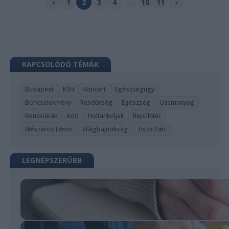
‹
1
2
3
4
...
10
11
›
KAPCSOLÓDÓ TÉMÁK
Budapest
KSH
Koncert
Egészségügy
Bűncselekmény
Rendőrség
Egészség
Üzemanyag
Benzinárak
Adó
Holtankoljak
Repülőtér
Mészáros Lőrinc
Világbajnokság
Tisza Párt
LEGNÉPSZERŰBB