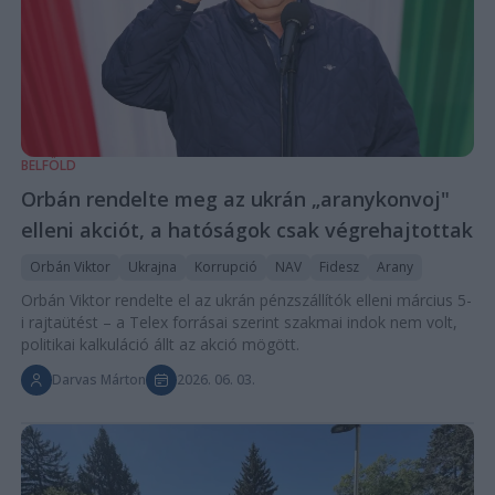
BELFÖLD
Orbán rendelte meg az ukrán „aranykonvoj"
elleni akciót, a hatóságok csak végrehajtottak
Orbán Viktor
Ukrajna
Korrupció
NAV
Fidesz
Arany
Orbán Viktor rendelte el az ukrán pénzszállítók elleni március 5-
i rajtaütést – a Telex forrásai szerint szakmai indok nem volt,
politikai kalkuláció állt az akció mögött.
Darvas Márton
2026. 06. 03.