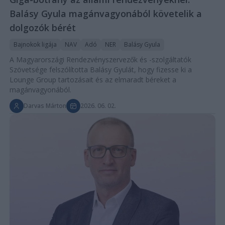
Balásy Gyula magánvagyonából követelik a
dolgozók bérét
Bajnokok ligája
NAV
Adó
NER
Balásy Gyula
A Magyarországi Rendezvényszervezők és -szolgáltatók
Szövetsége felszólította Balásy Gyulát, hogy fizesse ki a
Lounge Group tartozásait és az elmaradt béreket a
magánvagyonából.
Darvas Márton
2026. 06. 02.