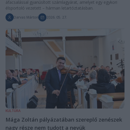
áfacsalással gyanúsított számlagyárat, amelyet egy egykori
élsportoló vezetett – hárman letartóztatásban.
Darvas Márton
2026. 05. 27.
KULTÚRA
Mága Zoltán pályázatában szereplő zenészek
nagy része nem tudott a nevük