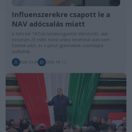
Influenszerekre csapott le a
NAV adócsalás miatt
A NAV két TikTok-tartalomgyártót ellenőrzött, akik
összesen 25 millió forint online bevételük után nem
fizettek adót, és a pénzt gyermekeik számlájára
utaltatták.
Bűte Zsolt
2026. 06. 12.