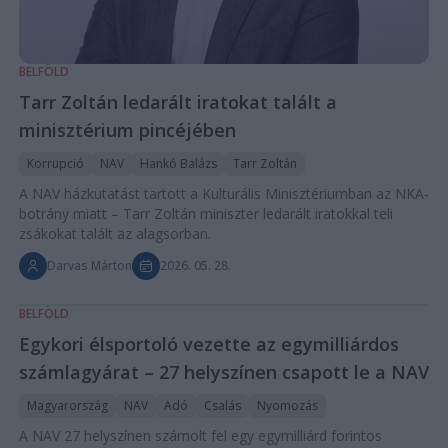
BELFÖLD
Tarr Zoltán ledarált iratokat talált a
minisztérium pincéjében
Korrupció
NAV
Hankó Balázs
Tarr Zoltán
A NAV házkutatást tartott a Kulturális Minisztériumban az NKA-
botrány miatt – Tarr Zoltán miniszter ledarált iratokkal teli
zsákokat talált az alagsorban.
Darvas Márton
2026. 05. 28.
BELFÖLD
Egykori élsportoló vezette az egymilliárdos
számlagyárat – 27 helyszínen csapott le a NAV
Magyarország
NAV
Adó
Csalás
Nyomozás
A NAV 27 helyszínen számolt fel egy egymilliárd forintos