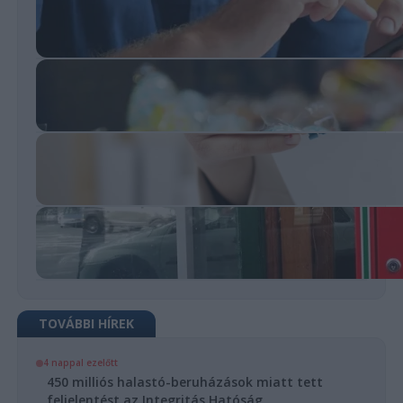
TOVÁBBI HÍREK
4 nappal ezelőtt
450 milliós halastó-beruházások miatt tett
feljelentést az Integritás Hatóság