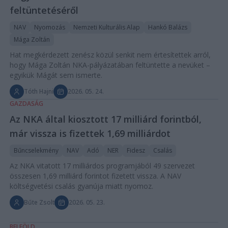
feltüntetéséről
NAV
Nyomozás
Nemzeti Kulturális Alap
Hankó Balázs
Mága Zoltán
Hat megkérdezett zenész közül senkit nem értesítettek arról,
hogy Mága Zoltán NKA-pályázatában feltüntette a nevüket –
egyikük Mágát sem ismerte.
Tóth Hajni
2026. 05. 24.
GAZDASÁG
Az NKA által kiosztott 17 milliárd forintból,
már vissza is fizettek 1,69 milliárdot
Bűncselekmény
NAV
Adó
NER
Fidesz
Csalás
Az NKA vitatott 17 milliárdos programjából 49 szervezet
összesen 1,69 milliárd forintot fizetett vissza. A NAV
költségvetési csalás gyanúja miatt nyomoz.
Bűte Zsolt
2026. 05. 23.
BELFÖLD