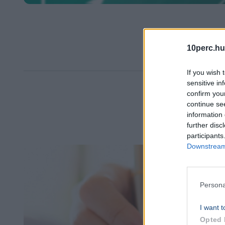
10perc.hu
If you wish 
sensitive in
confirm you
continue se
information 
further disc
participants
Downstream 
Persona
I want t
Opted 