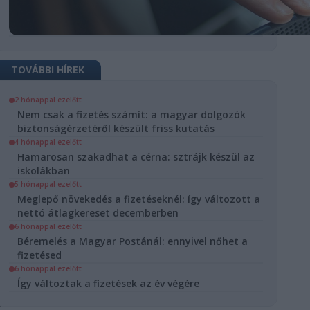
D
TOVÁBBI HÍREK
t átverték
2 hónappal ezelőtt
Nem csak a fizetés számít: a magyar dolgozók
gógusokat?
biztonságérzetéről készült friss kutatás
4 hónappal ezelőtt
Hamarosan szakadhat a cérna: sztrájk készül az
ődésben az
iskolákban
ér helyett a
5 hónappal ezelőtt
kokat
Meglepő növekedés a fizetéseknél: így változott a
nettó átlagkereset decemberben
ik
6 hónappal ezelőtt
melés
Béremelés a Magyar Postánál: ennyivel nőhet a
fizetésed
óval
6 hónappal ezelőtt
bér
Pedagógus
Így változtak a fizetések az év végére
rt béremelést