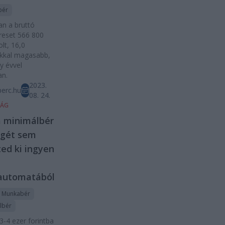
bér
an a bruttó
reset 566 800
olt, 16,0
ékkal magasabb,
y évvel
an.
2023.
erc.hu
08. 24.
SÁG
 minimálbér
egét sem
ed ki ingyen
automatából
Munkabér
lbér
3-4 ezer forintba