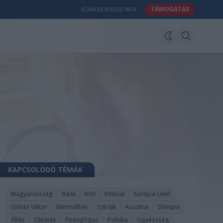
TÁMOGATÁS
364.50 Ft
315.99 Ft
KAPCSOLÓDÓ TÉMÁK
Magyarország
Bank
KSH
Infláció
Európai Unió
Orbán Viktor
Minimálbér
Sztrájk
Ausztria
Olimpia
Állás
Oktatás
Pedagógus
Politika
Ügyészség