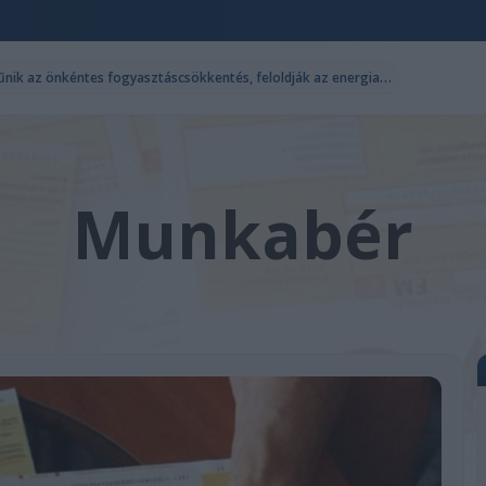
M
agyar Péter: péntektől megszűnik az önkéntes fogyasztáscsökkentés, feloldják az energiakorlátozásokat
Munkabér