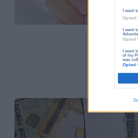
I want t
Opted 
I want 
Advertis
Opted 
I want t
of my P
was col
Opted 
Da