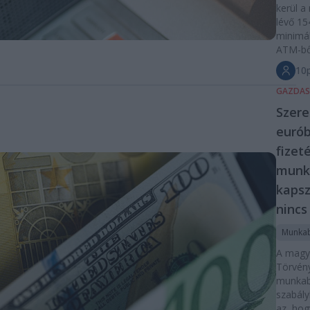
kerül a
lévő 15
minimál
ATM-bő
10p
GAZDA
Szer
eurób
fizet
munk
kapsz
nincs
Munka
A magy
Törvén
munkab
szabály
az, ho