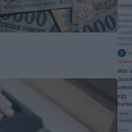
Munka
Júniusb
átlagke
forint v
százal
mint eg
korább
10p
GAZDA
Már a
össz
vehet
egy
bank
Bank
Minimá
Évente 