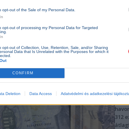
forint a
o opt-out of the Sale of my Personal Data.
kénysz
felhasz
In
folyósz
teljes 
to opt-out of processing my Personal Data for Targeted
ing.
drága 
In
folyam
mínuszb
o opt-out of Collection, Use, Retention, Sale, and/or Sharing
folyósz
ersonal Data that Is Unrelated with the Purposes for which it
lected.
10p
Out
GAZDA
CONFIRM
Gyor
ellen
száml
ta Deletion
Data Access
Adatvédelmi és adatkezelési tájékozt
megk
havon
312 e
átlag