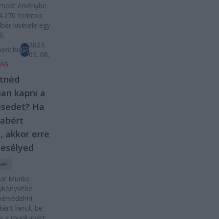
 most érvénybe
4.270 forintos
bér kivétele egy
l.
2023.
erc.hu
03. 08.
SÁG
etnéd
an kapni a
ésedet? Ha
abért
, akkor erre
 esélyed
bér
ar Munka
ykönyvébe
érvédelmi
ként került be
gy a munkabért