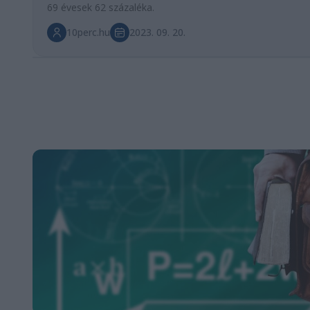
69 évesek 62 százaléka.
10perc.hu
2023. 09. 20.