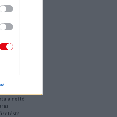
z ilyenkor
erűségből
nált
ámlahitelek
összege, nagyon
mulatság
atosan
an tartani a
ámlát.
2023.
erc.hu
08. 28.
SÁG
san
őrizd a
ádat! Te is
ató
apod
ta a nettó
zres
fizetést?