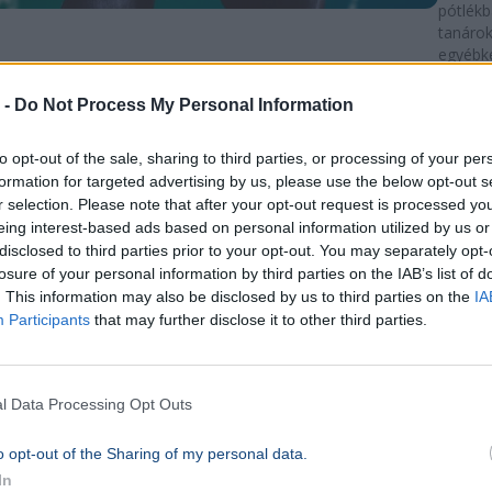
pótlékb
tanárok
egyébk
visszav
tankerü
 -
Do Not Process My Personal Information
10p
to opt-out of the sale, sharing to third parties, or processing of your per
GAZDA
formation for targeted advertising by us, please use the below opt-out s
Negy
r selection. Please note that after your opt-out request is processed y
mínus
eing interest-based ads based on personal information utilized by us or
disclosed to third parties prior to your opt-out. You may separately opt-
a hón
losure of your personal information by third parties on the IAB’s list of
átlag
. This information may also be disclosed by us to third parties on the
IA
Te ki
Participants
that may further disclose it to other third parties.
fizet
Munka
l Data Processing Opt Outs
Egyre 
banksz
o opt-out of the Sharing of my personal data.
ki a hó
In
fizetésé