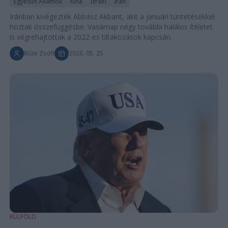
Egyesült Államok
Kína
Izrael
Irán
Iránban kivégezték Abbász Akbarit, akit a januári tüntetésekkel
hoztak összefüggésbe. Vasárnap négy további halálos ítéletet
is végrehajtottak a 2022-es tiltakozások kapcsán.
Bűte Zsolt
2026. 05. 25.
KÜLFÖLD