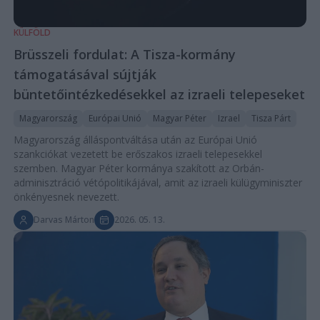
KÜLFÖLD
Brüsszeli fordulat: A Tisza-kormány
támogatásával sújtják
büntetőintézkedésekkel az izraeli telepeseket
Magyarország
Európai Unió
Magyar Péter
Izrael
Tisza Párt
Magyarország álláspontváltása után az Európai Unió
szankciókat vezetett be erőszakos izraeli telepesekkel
szemben. Magyar Péter kormánya szakított az Orbán-
adminisztráció vétópolitikájával, amit az izraeli külügyminiszter
önkényesnek nevezett.
Darvas Márton
2026. 05. 13.