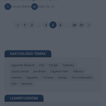
Darvas Márton
2026. 04. 10.
‹
1
2
...
2
3
4
...
20
21
›
KAPCSOLÓDÓ TÉMÁK
Egyesült Államok
USA
Sztrájk
Tüntetés
Gázai övezet
Joe Biden
Szijjártó Péter
Háború
Hamász
Egyetem
Törvény
Ünnep
Terrortámadás
Irán
Libanon
LEGNÉPSZERŰBB