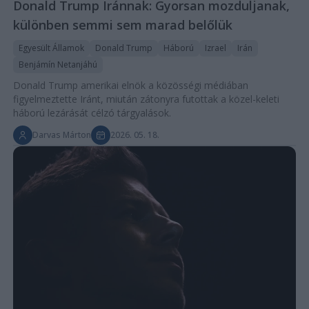
Donald Trump Iránnak: Gyorsan mozduljanak,
különben semmi sem marad belőlük
Egyesült Államok
Donald Trump
Háború
Izrael
Irán
Benjámín Netanjáhú
Donald Trump amerikai elnök a közösségi médiában
figyelmeztette Iránt, miután zátonyra futottak a közel-keleti
háború lezárását célzó tárgyalások.
Darvas Márton
2026. 05. 18.