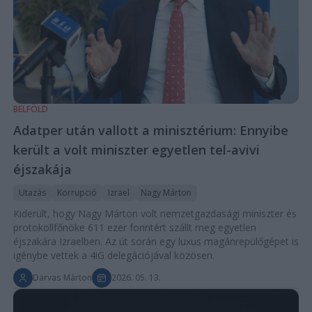
BELFÖLD
Adatper után vallott a minisztérium: Ennyibe
került a volt miniszter egyetlen tel-avivi
éjszakája
Utazás
Korrupció
Izrael
Nagy Márton
Kiderült, hogy Nagy Márton volt nemzetgazdasági miniszter és
protokollfőnöke 611 ezer forintért szállt meg egyetlen
éjszakára Izraelben. Az út során egy luxus magánrepülőgépet is
igénybe vettek a 4iG delegációjával közösen.
Darvas Márton
2026. 05. 13.