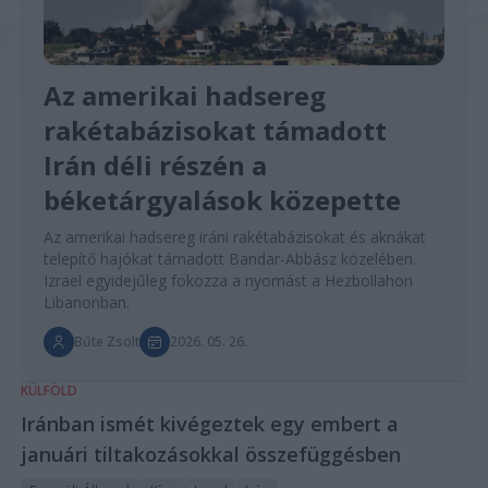
Az amerikai hadsereg
rakétabázisokat támadott
Irán déli részén a
béketárgyalások közepette
Az amerikai hadsereg iráni rakétabázisokat és aknákat
telepítő hajókat támadott Bandar-Abbász közelében.
Izrael egyidejűleg fokozza a nyomást a Hezbollahon
Libanonban.
Bűte Zsolt
2026. 05. 26.
KÜLFÖLD
Iránban ismét kivégeztek egy embert a
januári tiltakozásokkal összefüggésben