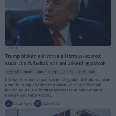
KÜLFÖLD
Trump blokád alá vonta a Hormuzi-szoros:
Kudarcba fulladtak az iráni béketárgyalások
Egyesült Államok
Donald Trump
Háború
Izrael
Irán
Drámai fordulat: A pakisztáni tárgyalások kudarca után
Donald Trump elrendelte a Hormuzi-szoros katonai
blokádját. Az USA haditengerészete minden Iránnak
fizető hajót feltartóztat.
Darvas Márton
2026. 04. 12.