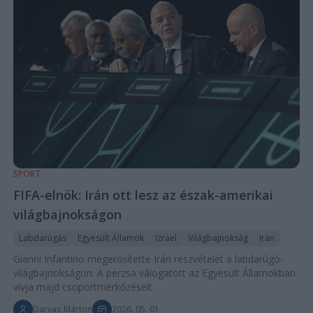
SPORT
FIFA-elnök: Irán ott lesz az észak-amerikai
világbajnokságon
Labdarúgás
Egyesült Államok
Izrael
Világbajnokság
Irán
Gianni Infantino megerősítette Irán részvételét a labdarúgó-
világbajnokságon. A perzsa válogatott az Egyesült Államokban
vívja majd csoportmérkőzéseit.
Darvas Márton
2026. 05. 01.