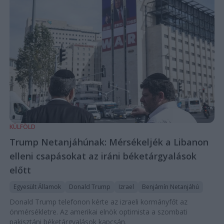
KÜLFÖLD
Trump Netanjáhúnak: Mérsékeljék a Libanon
elleni csapásokat az iráni béketárgyalások
előtt
Egyesült Államok
Donald Trump
Izrael
Benjámín Netanjáhú
Donald Trump telefonon kérte az izraeli kormányfőt az
önmérsékletre. Az amerikai elnök optimista a szombati
pakisztáni béketárgyalások kapcsán.