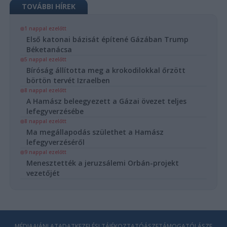
TOVÁBBI HÍREK
1 nappal ezelőtt
Első katonai bázisát építené Gázában Trump
Béketanácsa
5 nappal ezelőtt
Bíróság állította meg a krokodilokkal őrzött
börtön tervét Izraelben
8 nappal ezelőtt
A Hamász beleegyezett a Gázai övezet teljes
lefegyverzésébe
8 nappal ezelőtt
Ma megállapodás születhet a Hamász
lefegyverzéséről
9 nappal ezelőtt
Menesztették a jeruzsálemi Orbán-projekt
vezetőjét
MÉDIAAJÁNLAT
ADATKEZELÉSI TÁJÉKOZTATÓ
ÁSZF
TÁMOGATÓI ÁSZF