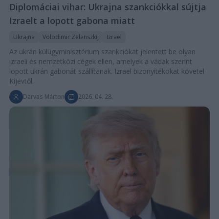
Diplomáciai vihar: Ukrajna szankciókkal sújtja
Izraelt a lopott gabona miatt
Ukrajna
Volodimir Zelenszkij
Izrael
Az ukrán külügyminisztérium szankciókat jelentett be olyan
izraeli és nemzetközi cégek ellen, amelyek a vádak szerint
lopott ukrán gabonát szállítanak. Izrael bizonyítékokat követel
Kijevtől.
Darvas Márton
2026. 04. 28.