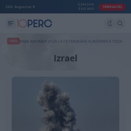
364.50 Ft
2026. Augusztus 8.
TÁMOGATÁS
315.99 Ft
FRISS
BAKA ANDRÁST JELÖLI KÖZTÁRSASÁGI ELNÖKNEK A TISZA
Izrael