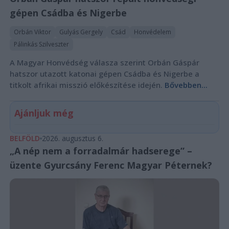
gépen Csádba és Nigerbe
Orbán Viktor
Gulyás Gergely
Csád
Honvédelem
Pálinkás Szilveszter
A Magyar Honvédség válasza szerint Orbán Gáspár
hatszor utazott katonai gépen Csádba és Nigerbe a
titkolt afrikai misszió előkészítése idején.
Bővebben...
Ajánljuk még
BELFÖLD
2026. augusztus 6.
„A nép nem a forradalmár hadserege” –
üzente Gyurcsány Ferenc Magyar Péternek?