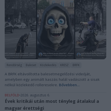
Rendőrség
Baleset
Közlekedés
KRESZ
BRFK
A BRFK eltávolította balesetmegelőzési videóját,
amelyben egy animált kaszás halál vadászott a sisak
nélkül közlekedő rolleresekre.
Bővebben...
BELFÖLD
2026. augusztus 6.
Évek kritikái után most tényleg átalakul a
magyar érettségi