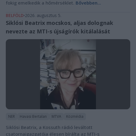
fokig emelkedik a hőmérséklet.
Bővebben...
BELFÖLD
2026. augusztus 5.
Siklósi Beatrix mocskos, aljas dolognak
nevezte az MTI-s újságírók kitálalását
NER
Havasi Bertalan
MTVA
Közmédia
Siklósi Beatrix, a Kossuth rádió leváltott
csatornaigazgatója élesen bírálta az MTI-s