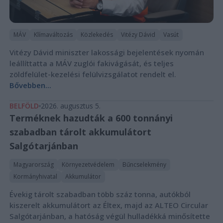
MÁV
Klímaváltozás
Közlekedés
Vitézy Dávid
Vasút
Vitézy Dávid miniszter lakossági bejelentések nyomán
leállíttatta a MÁV zuglói fakivágását, és teljes
zöldfelület-kezelési felülvizsgálatot rendelt el.
Bővebben...
BELFÖLD
2026. augusztus 5.
Terméknek hazudták a 600 tonnányi
szabadban tárolt akkumulátort
Salgótarjánban
Magyarország
Környezetvédelem
Bűncselekmény
Kormányhivatal
Akkumulátor
Évekig tárolt szabadban több száz tonna, autókból
kiszerelt akkumulátort az Éltex, majd az ALTEO Circular
Salgótarjánban, a hatóság végül hulladékká minősítette