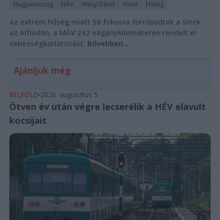
Magyarország
MÁV
Vitézy Dávid
Vasút
Hőség
Az extrém hőség miatt 58 fokosra forrósodtak a sínek
az Alföldön, a MÁV 282 vágánykilométeren rendelt el
sebességkorlátozást.
Bővebben...
Ajánljuk még
BELFÖLD
2026. augusztus 5.
Ötven év után végre lecserélik a HÉV elavult
kocsijait