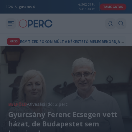
362.08 Ft
2026. Augusztus 6.
TÁMOGATÁS
313.38 Ft
E
GY TIZED FOKON MÚLT A KÉKESTETŐ MELEGREKORDJA SZERDÁN
FRISS
BELFÖLD
Olvasási idő: 2 perc
Gyurcsány Ferenc Ecsegen vett
házat, de Budapestet sem