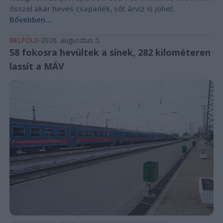
ősszel akár heves csapadék, sőt árvíz is jöhet.
Bővebben...
BELFÖLD
2026. augusztus 5.
58 fokosra hevültek a sínek, 282 kilométeren
lassít a MÁV