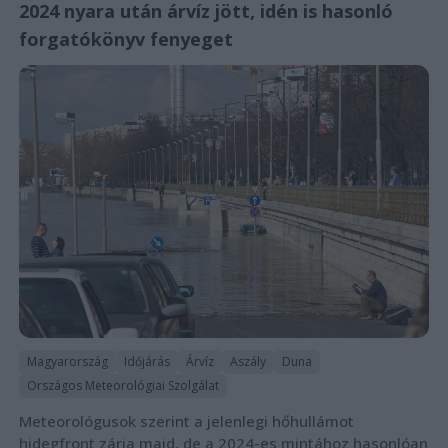
2024 nyara után árvíz jött, idén is hasonló
forgatókönyv fenyeget
Magyarország
Időjárás
Árvíz
Aszály
Duna
Országos Meteorológiai Szolgálat
Meteorológusok szerint a jelenlegi hőhullámot
hidegfront zárja majd, de a 2024-es mintához hasonlóan