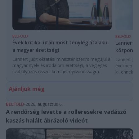
BELFÖLD
BELFÖLD
Évek kritikái után most tényleg átalakul
Lannert Ju
a magyar érettségi
központo
Lannert Judit oktatási miniszter szerint megújul a
Lannert Judi
magyar nyelv és irodalom érettségi, a végleges
években túl
szabályozás ősszel kerülhet nyilvánosságra.
ki, ennek m
Ajánljuk még
BELFÖLD
2026. augusztus 6.
A rendőrség levette a rolleresekre vadászó
kaszás halált ábrázoló videót