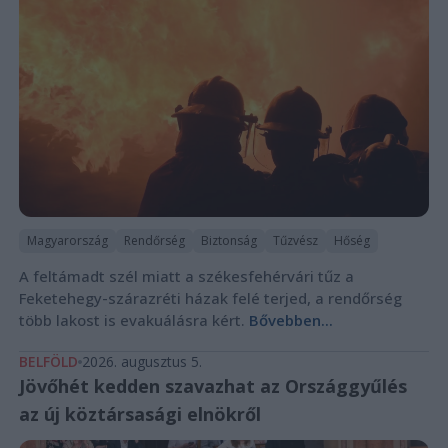
Magyarország
Rendőrség
Biztonság
Tűzvész
Hőség
A feltámadt szél miatt a székesfehérvári tűz a
Feketehegy-szárazréti házak felé terjed, a rendőrség
több lakost is evakuálásra kért.
Bővebben...
BELFÖLD
2026. augusztus 5.
Jövőhét kedden szavazhat az Országgyűlés
az új köztársasági elnökről