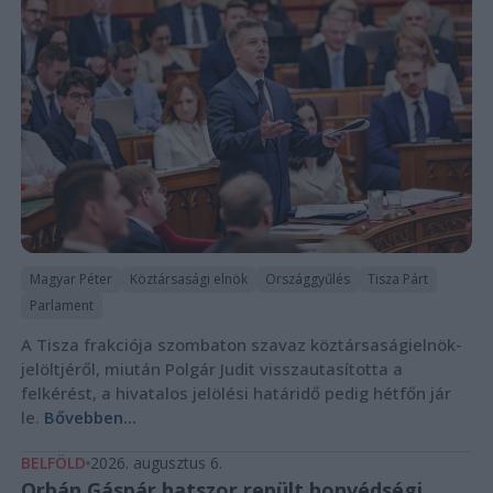
Magyar Péter
Köztársasági elnök
Országgyűlés
Tisza Párt
Parlament
A Tisza frakciója szombaton szavaz köztársaságielnök-
jelöltjéről, miután Polgár Judit visszautasította a
felkérést, a hivatalos jelölési határidő pedig hétfőn jár
le.
Bővebben...
BELFÖLD
2026. augusztus 6.
Orbán Gáspár hatszor repült honvédségi