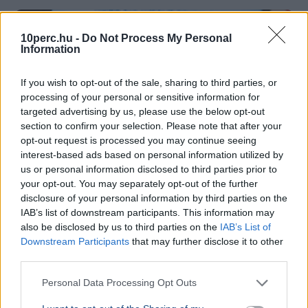
10perc.hu -
Do Not Process My Personal
Information
If you wish to opt-out of the sale, sharing to third parties, or
processing of your personal or sensitive information for
targeted advertising by us, please use the below opt-out
section to confirm your selection. Please note that after your
opt-out request is processed you may continue seeing
interest-based ads based on personal information utilized by
us or personal information disclosed to third parties prior to
your opt-out. You may separately opt-out of the further
disclosure of your personal information by third parties on the
IAB’s list of downstream participants. This information may
Magyarország
Oktatás
Érettségi
Tisza Párt
Lannert Judit
also be disclosed by us to third parties on the
IAB’s List of
Lannert Judit oktatási miniszter szerint megújul a
Downstream Participants
that may further disclose it to other
magyar nyelv és irodalom érettségi, a végleges
third parties.
szabályozás ősszel kerülhet nyilvánosságra.
Bővebben...
Personal Data Processing Opt Outs
BELFÖLD
2026. augusztus 5.