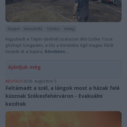
Szeged
Katasztrófa
Tűzvész
Hőség
Kigyulladt a Tápéi-öbölnél szárazon álló Szőke Tisza
gőzhajó Szegeden, a tűz a körülötte égő magas fűről
terjedt át a hajóra.
Bővebben...
Ajánljuk még
BELFÖLD
2026. augusztus 5.
Feltámadt a szél, a lángok most a házak felé
kúsznak Székesfehérváron - Evakuálni
kezdtek