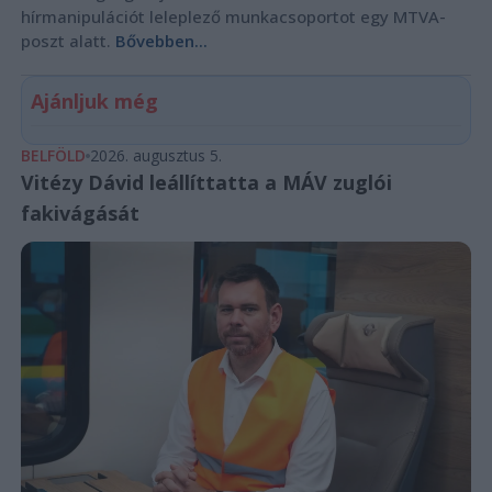
hírmanipulációt leleplező munkacsoportot egy MTVA-
poszt alatt.
Bővebben...
Ajánljuk még
BELFÖLD
2026. augusztus 5.
Vitézy Dávid leállíttatta a MÁV zuglói
fakivágását