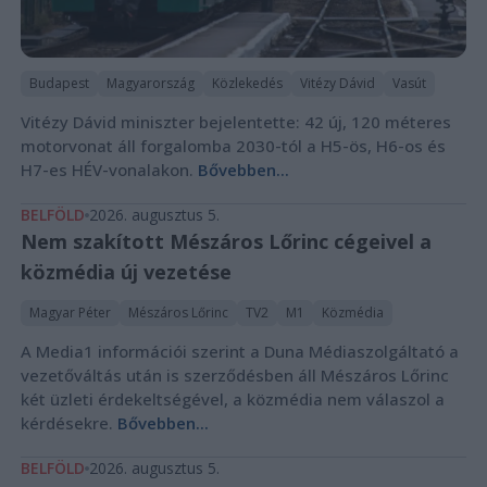
Budapest
Magyarország
Közlekedés
Vitézy Dávid
Vasút
Vitézy Dávid miniszter bejelentette: 42 új, 120 méteres
motorvonat áll forgalomba 2030-tól a H5-ös, H6-os és
H7-es HÉV-vonalakon.
Bővebben...
BELFÖLD
2026. augusztus 5.
Nem szakított Mészáros Lőrinc cégeivel a
közmédia új vezetése
Magyar Péter
Mészáros Lőrinc
TV2
M1
Közmédia
A Media1 információi szerint a Duna Médiaszolgáltató a
vezetőváltás után is szerződésben áll Mészáros Lőrinc
két üzleti érdekeltségével, a közmédia nem válaszol a
kérdésekre.
Bővebben...
BELFÖLD
2026. augusztus 5.