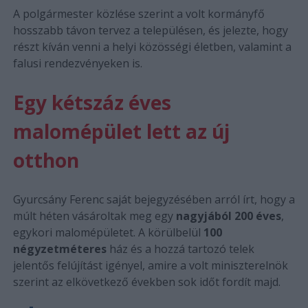
A polgármester közlése szerint a volt kormányfő
hosszabb távon tervez a településen, és jelezte, hogy
részt kíván venni a helyi közösségi életben, valamint a
falusi rendezvényeken is.
Egy kétszáz éves
malomépület lett az új
otthon
Gyurcsány Ferenc saját bejegyzésében arról írt, hogy a
múlt héten vásároltak meg egy
nagyjából 200 éves
,
egykori malomépületet. A körülbelül
100
négyzetméteres
ház és a hozzá tartozó telek
jelentős felújítást igényel, amire a volt miniszterelnök
szerint az elkövetkező években sok időt fordít majd.