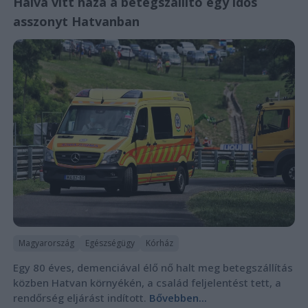
Halva vitt haza a betegszállító egy idős
asszonyt Hatvanban
Magyarország
Egészségügy
Kórház
Egy 80 éves, demenciával élő nő halt meg betegszállítás
közben Hatvan környékén, a család feljelentést tett, a
rendőrség eljárást indított.
Bővebben...