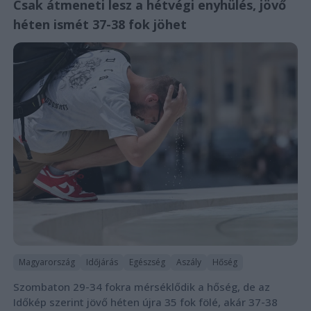
Csak átmeneti lesz a hétvégi enyhülés, jövő
héten ismét 37-38 fok jöhet
Magyarország
Időjárás
Egészség
Aszály
Hőség
Szombaton 29-34 fokra mérséklődik a hőség, de az
Időkép szerint jövő héten újra 35 fok fölé, akár 37-38