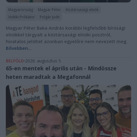
Magyarország
Magyar Péter
Köztársasági elnök
Vidéki Prókátor
Polgár Judit
Magyar Péter Baka András korábbi legfelsőbb bírósági
elnökkel tárgyalt a köztársasági elnöki posztról,
hivatalos jelöltet azonban egyelőre nem nevezett meg.
Bővebben...
BELFÖLD
2026. augusztus 5.
65-en mentek el április után - Mindössze
heten maradtak a Megafonnál