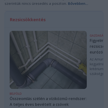
szerintük nincs üresedés a poszton.
Bővebben...
Rezsicsökkentés
GAZDASÁG
Figyelmez
rezsicsök
eurózóná
Az Amundi 
kegyelmi id
kritériumok
szükségese
BELFÖLD
Összeomlás szélén a víziközmű-rendszer:
A teljes éves bevételt a csövek