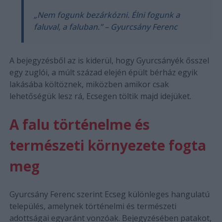
„Nem fogunk bezárkózni. Élni fogunk a
faluval, a faluban.” – Gyurcsány Ferenc
A bejegyzésből az is kiderül, hogy Gyurcsányék ősszel
egy zuglói, a múlt század elején épült bérház egyik
lakásába költöznek, miközben amikor csak
lehetőségük lesz rá, Ecsegen töltik majd idejüket.
A falu történelme és
természeti környezete fogta
meg
Gyurcsány Ferenc szerint Ecseg különleges hangulatú
település, amelynek történelmi és természeti
adottságai egyaránt vonzóak. Bejegyzésében patakot,