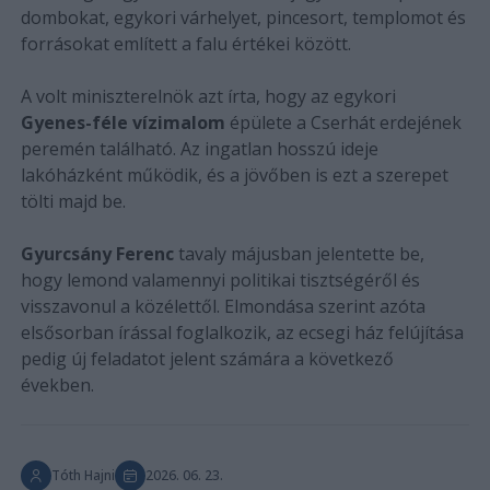
dombokat, egykori várhelyet, pincesort, templomot és
forrásokat említett a falu értékei között.
A volt miniszterelnök azt írta, hogy az egykori
Gyenes-féle vízimalom
épülete a Cserhát erdejének
peremén található. Az ingatlan hosszú ideje
lakóházként működik, és a jövőben is ezt a szerepet
tölti majd be.
Gyurcsány Ferenc
tavaly májusban jelentette be,
hogy lemond valamennyi politikai tisztségéről és
visszavonul a közélettől. Elmondása szerint azóta
elsősorban írással foglalkozik, az ecsegi ház felújítása
pedig új feladatot jelent számára a következő
években.
Tóth Hajni
2026. 06. 23.