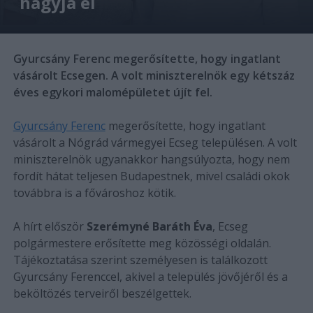
hagyja el
Gyurcsány Ferenc megerősítette, hogy ingatlant
vásárolt Ecsegen. A volt miniszterelnök egy kétszáz
éves egykori malomépületet újít fel.
Gyurcsány Ferenc
megerősítette, hogy ingatlant
vásárolt a Nógrád vármegyei Ecseg településen. A volt
miniszterelnök ugyanakkor hangsúlyozta, hogy nem
fordít hátat teljesen Budapestnek, mivel családi okok
továbbra is a fővároshoz kötik.
A hírt először
Szerémyné Baráth Éva
, Ecseg
polgármestere erősítette meg közösségi oldalán.
Tájékoztatása szerint személyesen is találkozott
Gyurcsány Ferenccel, akivel a település jövőjéről és a
beköltözés terveiről beszélgettek.