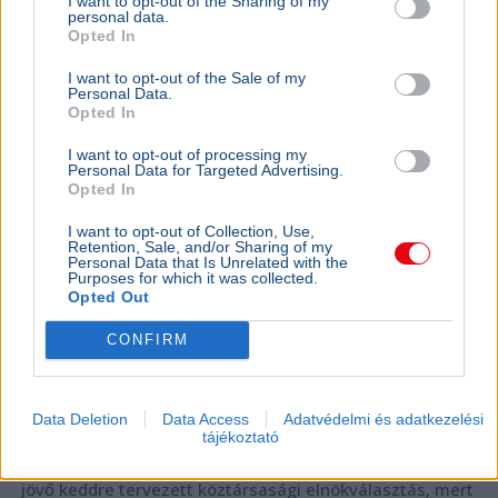
I want to opt-out of the Sharing of my
A Fidesz szerint "kár a gőzért" - Felesleges
personal data.
Opted In
köztársasági elnököt választani
I want to opt-out of the Sale of my
Personal Data.
Opted In
I want to opt-out of processing my
Personal Data for Targeted Advertising.
Opted In
I want to opt-out of Collection, Use,
Retention, Sale, and/or Sharing of my
Personal Data that Is Unrelated with the
Purposes for which it was collected.
Opted Out
CONFIRM
Köztársasági elnök
Országgyűlés
Fidesz
Sulyok Tamás
Data Deletion
Data Access
Adatvédelmi és adatkezelési
Parlament
tájékoztató
A Fidesz szerint közjogilag érvénytelen és felesleges a
jövő keddre tervezett köztársasági elnökválasztás, mert