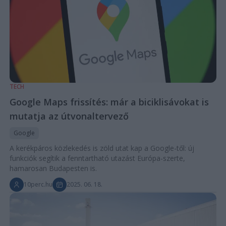
TECH
Google Maps frissítés: már a biciklisávokat is
mutatja az útvonaltervező
Google
A kerékpáros közlekedés is zöld utat kap a Google-től: új
funkciók segítik a fenntartható utazást Európa-szerte,
hamarosan Budapesten is.
10perc.hu
2025. 06. 18.