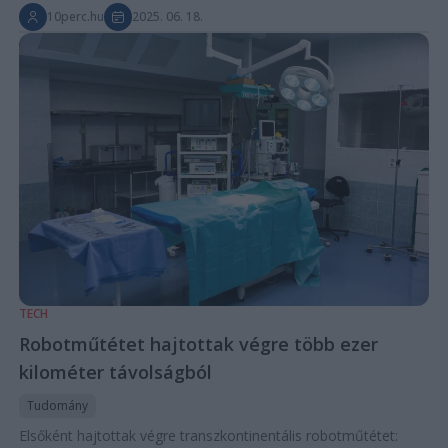
10perc.hu
2025. 06. 18.
TECH
Robotműtétet hajtottak végre több ezer
kilométer távolságból
Tudomány
Elsőként hajtottak végre transzkontinentális robotműtétet: