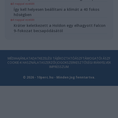
3 nappal ezelőtt
Így kell helyesen beállítani a klímát a 40 fokos
hőségben
4 nappal ezelőtt
Kráter keletkezett a Holdon egy elhagyott Falcon
9-fokozat becsapódásától
MÉDIAAJÁNLAT
ADATKEZELÉSI TÁJÉKOZTATÓ
ÁSZF
TÁMOGATÓI ÁSZF
COOKIE-K HASZNÁLATA
SZERZŐI JOGOK
SZERKESZTŐSÉGI IRÁNYELVEK
IMPRESSZUM
© 2026 - 10perc.hu - Minden Jog fenntartva.