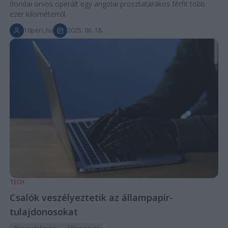
floridai orvos operált egy angolai prosztatarákos férfit több
ezer kilométerről.
10perc.hu
2025. 06. 18.
TECH
Csalók veszélyeztetik az állampapír-
tulajdonosokat