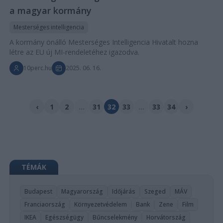
a magyar kormány
Mesterséges intelligencia
A kormány önálló Mesterséges Intelligencia Hivatalt hozna
létre az EU új MI-rendeletéhez igazodva.
10perc.hu
2025. 06. 16.
‹
1
2
...
31
32
33
...
33
34
›
TÉMÁK
Budapest
Magyarország
Időjárás
Szeged
MÁV
Franciaország
Környezetvédelem
Bank
Zene
Film
IKEA
Egészségügy
Bűncselekmény
Horvátország