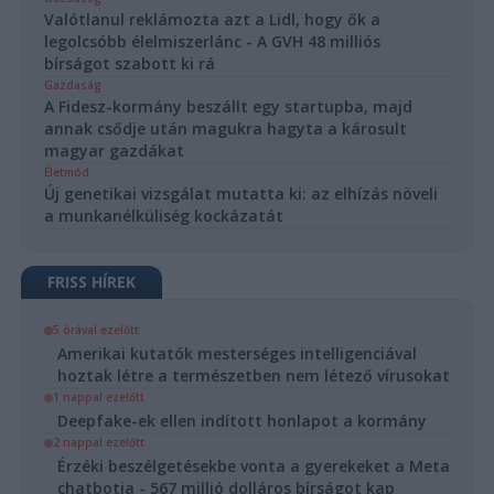
Valótlanul reklámozta azt a Lidl, hogy ők a
legolcsóbb élelmiszerlánc - A GVH 48 milliós
bírságot szabott ki rá
Gazdaság
A Fidesz-kormány beszállt egy startupba, majd
annak csődje után magukra hagyta a károsult
magyar gazdákat
Életmód
Új genetikai vizsgálat mutatta ki: az elhízás növeli
a munkanélküliség kockázatát
FRISS HÍREK
5 órával ezelőtt
Amerikai kutatók mesterséges intelligenciával
hoztak létre a természetben nem létező vírusokat
1 nappal ezelőtt
Deepfake-ek ellen indított honlapot a kormány
2 nappal ezelőtt
Érzéki beszélgetésekbe vonta a gyerekeket a Meta
chatbotja - 567 millió dolláros bírságot kap