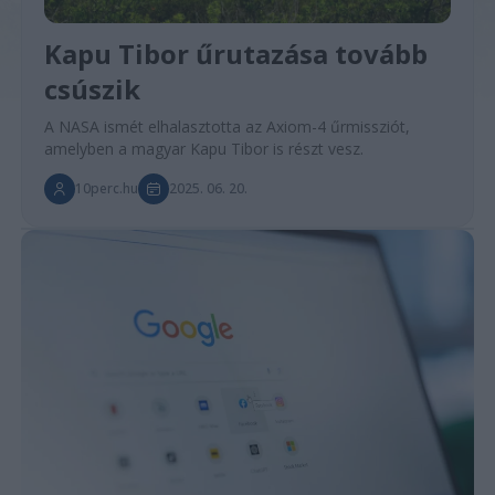
Kapu Tibor űrutazása tovább
csúszik
A NASA ismét elhalasztotta az Axiom-4 űrmissziót,
amelyben a magyar Kapu Tibor is részt vesz.
10perc.hu
2025. 06. 20.