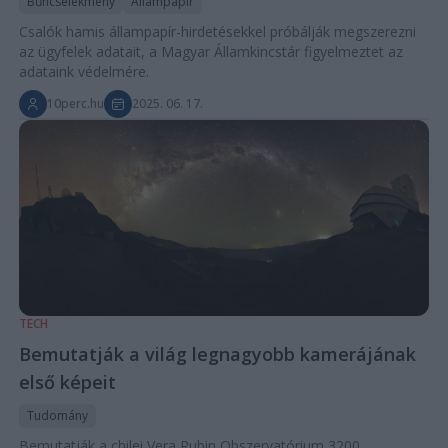
Bűncselekmény
Állampapír
Csalók hamis állampapír-hirdetésekkel próbálják megszerezni
az ügyfelek adatait, a Magyar Államkincstár figyelmeztet az
adataink védelmére.
10perc.hu
2025. 06. 17.
TECH
Bemutatják a világ legnagyobb kamerájának
első képeit
Tudomány
Bemutatják a chilei Vera Rubin Obszervatórium 3200