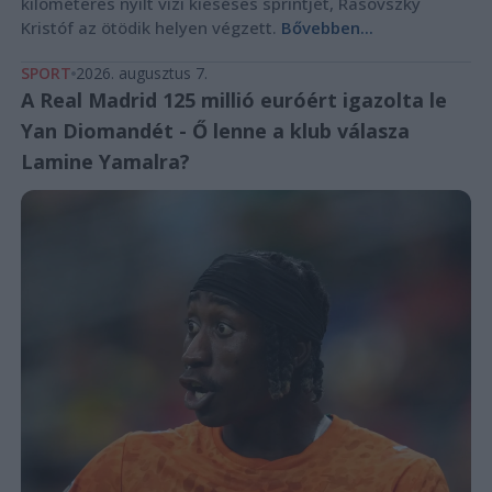
kilométeres nyílt vízi kieséses sprintjét, Rasovszky
Kristóf az ötödik helyen végzett.
Bővebben...
SPORT
2026. augusztus 7.
A Real Madrid 125 millió euróért igazolta le
Yan Diomandét - Ő lenne a klub válasza
Lamine Yamalra?