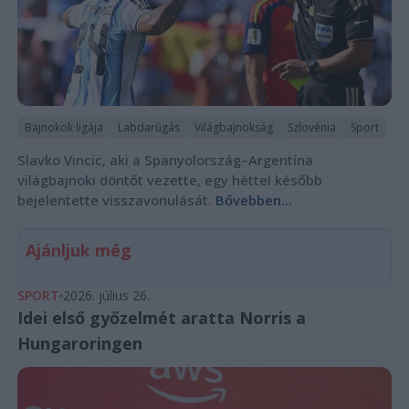
Bajnokok ligája
Labdarúgás
Világbajnokság
Szlovénia
Sport
Slavko Vincic, aki a Spanyolország–Argentína
világbajnoki döntőt vezette, egy héttel később
bejelentette visszavonulását.
Bővebben...
Ajánljuk még
SPORT
2026. július 26.
Idei első győzelmét aratta Norris a
Hungaroringen