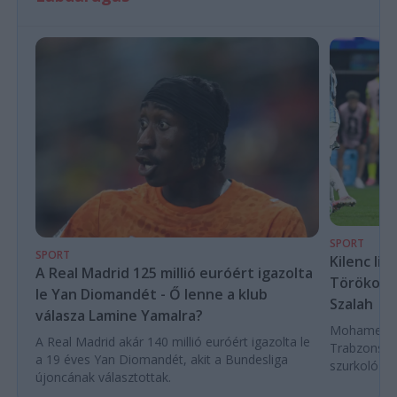
SPORT
SPORT
Kilenc liv
A Real Madrid 125 millió euróért igazolta
Törökorsz
le Yan Diomandét - Ő lenne a klub
Szalah
válasza Lamine Yamalra?
Mohamed Sza
A Real Madrid akár 140 millió euróért igazolta le
Trabzonspor
a 19 éves Yan Diomandét, akit a Bundesliga
szurkoló ün
újoncának választottak.