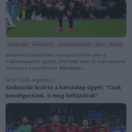
Labdarúgás
Liverpool FC
Szoboszlai Dominik
Sport
Európa
Mohamed Szalah kilenc liverpooli trófea után a
Trabzonsporhoz igazolt, ahol több mint 20 ezer szurkoló
ünnepelte a repülőtéren.
Bővebben...
SPORT
2026. augusztus 5.
Szoboszlai lezárta a karszalag-ügyet: "Csak
beszélgettünk, ti meg felfújtátok"