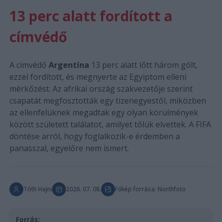
13 perc alatt fordított a
címvédő
A címvédő
Argentína
13 perc alatt lőtt három gólt,
ezzel fordított, és megnyerte az Egyiptom elleni
mérkőzést. Az afrikai ország szakvezetője szerint
csapatát megfosztották egy tizenegyestől, miközben
az ellenfelüknek megadtak egy olyan körülmények
között született találatot, amilyet tőlük elvettek. A FIFA
döntése arról, hogy foglalkozik-e érdemben a
panasszal, egyelőre nem ismert.
Tóth Hajni
2026. 07. 08.
Főkép forrása: Northfoto
Forrás: