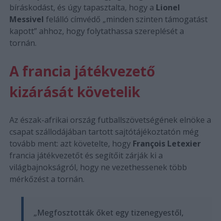
bíráskodást, és úgy tapasztalta, hogy a
Lionel
Messivel
felálló címvédő „minden szinten támogatást
kapott” ahhoz, hogy folytathassa szereplését a
tornán.
A francia játékvezető
kizárását követelik
Az észak-afrikai ország futballszövetségének elnöke a
csapat szállodájában tartott sajtótájékoztatón még
tovább ment: azt követelte, hogy
François Letexier
francia játékvezetőt és segítőit zárják ki a
világbajnokságról, hogy ne vezethessenek több
mérkőzést a tornán.
„Megfosztották őket egy tizenegyestől,