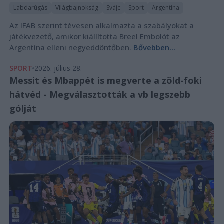
Labdarúgás
Világbajnokság
Svájc
Sport
Argentína
Az IFAB szerint tévesen alkalmazta a szabályokat a
játékvezető, amikor kiállította Breel Embolót az
Argentína elleni negyeddöntőben.
Bővebben...
SPORT
2026. július 28.
Messit és Mbappét is megverte a zöld-foki
hátvéd - Megválasztották a vb legszebb
gólját