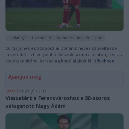
Labdarúgás
Liverpool FC
Szoboszlai Dominik
Sport
Curtis Jones és Szoboszlai Dominik heves szóváltásba
keveredett a Liverpool felkészülési meccse után, a vita a
csapatkapitányi karszalag körül alakult ki.
Bővebben...
Ajánljuk még
SPORT
2026. július 31.
Visszatért a Ferencvároshoz a 88-szoros
válogatott Nagy Ádám