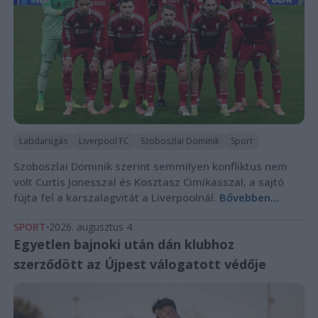
Labdarúgás
Liverpool FC
Szoboszlai Dominik
Sport
Szoboszlai Dominik szerint semmilyen konfliktus nem
volt Curtis Jonesszal és Kosztasz Cimikasszal, a sajtó
fújta fel a karszalagvitát a Liverpoolnál.
Bővebben...
SPORT
2026. augusztus 4.
Egyetlen bajnoki után dán klubhoz
szerződött az Újpest válogatott védője