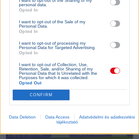
I want to opt-out of the Sharing of my
Balaton
personal data.
Opted In
Nagy Nándor nyerte a kétszer elhalasztott 44. Lidl
Balaton-átúszást, amelyre közel 11 ezer nevezés
I want to opt-out of the Sale of my
Personal Data.
érkezett 60 országból.
Bővebben...
Opted In
SPORT
2026. augusztus 1.
I want to opt-out of processing my
Personal Data for Targeted Advertising.
40 fokban csap össze vasárnap az Újpest és a
Opted In
Debrecen - Nem enged az MLSZ
I want to opt-out of Collection, Use,
Retention, Sale, and/or Sharing of my
Personal Data that Is Unrelated with the
Purposes for which it was collected.
Opted Out
CONFIRM
Data Deletion
Data Access
Adatvédelmi és adatkezelési
tájékoztató