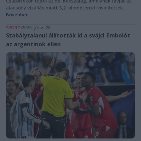
Csütörtökön rajtol az 58. Kékszalag, amelynek távját az
alacsony vízállás miatt 3,2 kilométerrel rövidítették.
Bővebben...
SPORT
2026. július 28.
Szabálytalanul állították ki a svájci Embolót
az argentinok ellen