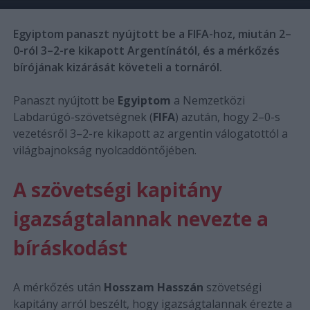
Egyiptom panaszt nyújtott be a FIFA-hoz, miután 2–
0-ról 3–2-re kikapott Argentínától, és a mérkőzés
bírójának kizárását követeli a tornáról.
Panaszt nyújtott be
Egyiptom
a Nemzetközi
Labdarúgó-szövetségnek (
FIFA
) azután, hogy 2–0-s
vezetésről 3–2-re kikapott az argentin válogatottól a
világbajnokság nyolcaddöntőjében.
A szövetségi kapitány
igazságtalannak nevezte a
bíráskodást
A mérkőzés után
Hosszam Hasszán
szövetségi
kapitány arról beszélt, hogy igazságtalannak érezte a