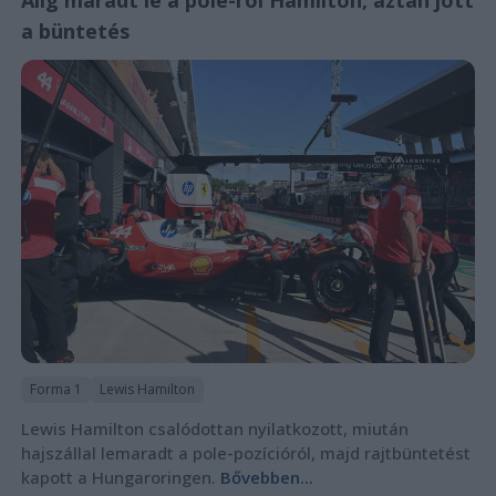
Alig maradt le a pole-ról Hamilton, aztán jött
a büntetés
Forma 1
Lewis Hamilton
Lewis Hamilton csalódottan nyilatkozott, miután
hajszállal lemaradt a pole-pozícióról, majd rajtbüntetést
kapott a Hungaroringen.
Bővebben...