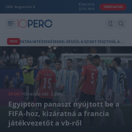
364.50 Ft
2026. Augusztus 8.
TÁMOGATÁS
315.99 Ft
E
XTRA INTÉZKEDÉSEKKEL KÉSZÜL A SZIGET FESZTIVÁL A POR ÉS HŐSÉG ELLEN
FRISS
SPORT
Olvasási idő: 2 perc
Egyiptom panaszt nyújtott be a
FIFA-hoz, kizáratná a francia
játékvezetőt a vb-ről