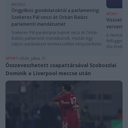
BELFÖLD
Öngyilkos gondolatoktól a parlamentig:
SPORT
Szekeres Pál veszi át Orbán Balázs
Visszaté
parlamenti mandátumát
versenyek
Szekeres Pál paralimpiai bajnok veszi át Orbán
A Nemzetköz
Balázs parlamenti mandátumát, miután egy
felfüggeszt
súlyos autóbaleset kerekesszékbe kényszerítette.
óta érvénybe
SPORT
2026. július 31.
Összeveszhetett csapattársával Szoboszlai
Dominik a Liverpool meccse után