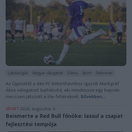
Labdarúgás
Magyar válogatott
Dánia
Sport
Debrecen
Az Újpesttől a dán FC Köbenhavnhoz igazolt Markgráf
Ákos válogatott balhátvéd, aki mindössze egy bajnoki
meccsen játszott a lila-fehéreknél.
Bővebben...
SPORT
2026. augusztus 4.
Beismerte a Red Bull főnöke: lassul a csapat
fejlesztési tempója