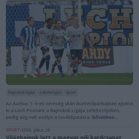
Bajnokok ligája
Labdarúgás
Sport
Az Aarhus 1-4-es vereség után büntetőpárbajban ejtette
ki a Lech Poznant a Bajnokok Ligája selejtezőjében,
pedig alig volt esélye a továbbjutásra.
Bővebben...
SPORT
2026. július 29.
Világbajnok lett a magyar női kardcsapat