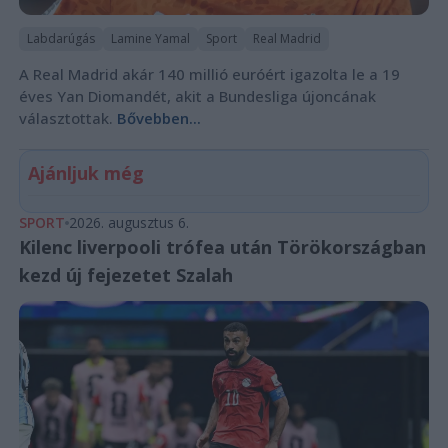
Labdarúgás
Lamine Yamal
Sport
Real Madrid
A Real Madrid akár 140 millió euróért igazolta le a 19
éves Yan Diomandét, akit a Bundesliga újoncának
választottak.
Bővebben...
Ajánljuk még
SPORT
2026. augusztus 6.
Kilenc liverpooli trófea után Törökországban
kezd új fejezetet Szalah