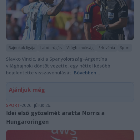
Bajnokok ligája
Labdarúgás
Világbajnokság
Szlovénia
Sport
Slavko Vincic, aki a Spanyolország–Argentína
világbajnoki döntőt vezette, egy héttel később
bejelentette visszavonulását.
Bővebben...
Ajánljuk még
SPORT
2026. július 26.
Idei első győzelmét aratta Norris a
Hungaroringen