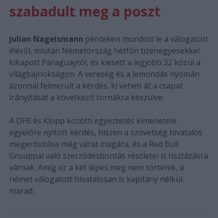
szabadult meg a poszt
Julian Nagelsmann
pénteken mondott le a válogatott
éléről, miután Németország hétfőn tizenegyesekkel
kikapott Paraguaytól, és kiesett a legjobb 32 közül a
világbajnokságon. A vereség és a lemondás nyomán
azonnal felmerült a kérdés, ki veheti át a csapat
irányítását a következő tornákra készülve.
A DFB és Klopp közötti egyeztetés kimenetele
egyelőre nyitott kérdés, hiszen a szövetség hivatalos
megerősítése még várat magára, és a Red Bull
Grouppal való szerződésbontás részletei is tisztázásra
várnak. Amíg ez a két lépés meg nem történik, a
német válogatott hivatalosan is kapitány nélkül
marad.