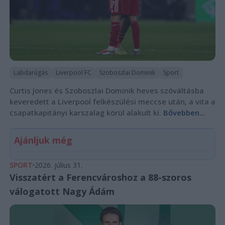
Labdarúgás
Liverpool FC
Szoboszlai Dominik
Sport
Curtis Jones és Szoboszlai Dominik heves szóváltásba
keveredett a Liverpool felkészülési meccse után, a vita a
csapatkapitányi karszalag körül alakult ki.
Bővebben...
Ajánljuk még
SPORT
2026. július 31.
Visszatért a Ferencvároshoz a 88-szoros
válogatott Nagy Ádám