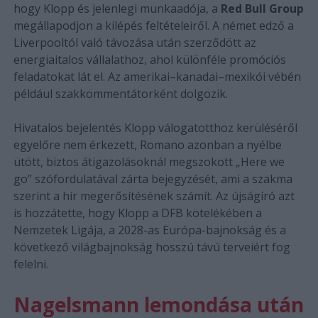
hogy Klopp és jelenlegi munkaadója, a
Red Bull Group
megállapodjon a kilépés feltételeiről. A német edző a
Liverpooltól való távozása után szerződött az
energiaitalos vállalathoz, ahol különféle promóciós
feladatokat lát el. Az amerikai–kanadai–mexikói vébén
például szakkommentátorként dolgozik.
Hivatalos bejelentés Klopp válogatotthoz kerüléséről
egyelőre nem érkezett, Romano azonban a nyélbe
ütött, biztos átigazolásoknál megszokott „Here we
go” szófordulatával zárta bejegyzését, ami a szakma
szerint a hír megerősítésének számít. Az újságíró azt
is hozzátette, hogy Klopp a DFB kötelékében a
Nemzetek Ligája, a 2028-as Európa-bajnokság és a
következő világbajnokság hosszú távú terveiért fog
felelni.
Nagelsmann lemondása után