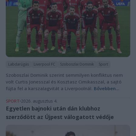
Labdarúgás
Liverpool FC
Szoboszlai Dominik
Sport
Szoboszlai Dominik szerint semmilyen konfliktus nem
volt Curtis Jonesszal és Kosztasz Cimikasszal, a sajtó
fújta fel a karszalagvitát a Liverpoolnál.
Bővebben...
SPORT
2026. augusztus 4.
Egyetlen bajnoki után dán klubhoz
szerződött az Újpest válogatott védője