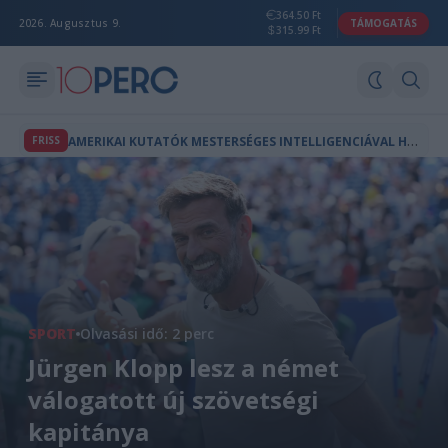
364.50 Ft
2026. Augusztus 9.
TÁMOGATÁS
315.99 Ft
A
MERIKAI KUTATÓK MESTERSÉGES INTELLIGENCIÁVAL HOZTAK LÉTRE A TERMÉSZETBEN NEM LÉTEZŐ VÍRUSOKAT
FRISS
SPORT
Olvasási idő: 2 perc
Jürgen Klopp lesz a német
válogatott új szövetségi
kapitánya