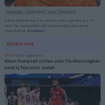
Labdarúgás
Lamine Yamal
Sport
Real Madrid
A Real Madrid akár 140 millió euróért igazolta le a 19
éves Yan Diomandét, akit a Bundesliga újoncának
választottak.
Bővebben...
Ajánljuk még
SPORT
2026. augusztus 6.
Kilenc liverpooli trófea után Törökországban
kezd új fejezetet Szalah