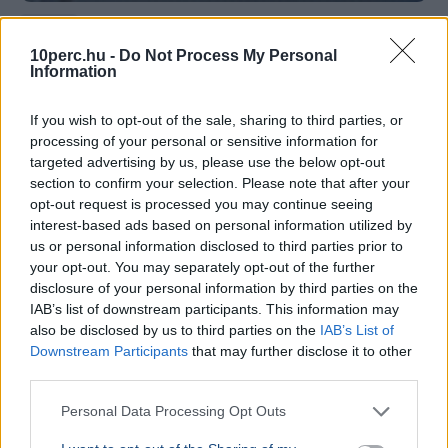
Balaton
10perc.hu -
Do Not Process My Personal
Nagy Nándor nyerte a kétszer elhalasztott 44. Lidl
Information
Balaton-átúszást, amelyre közel 11 ezer nevezés
érkezett 60 országból.
Bővebben...
If you wish to opt-out of the sale, sharing to third parties, or
processing of your personal or sensitive information for
SPORT
2026. augusztus 1.
targeted advertising by us, please use the below opt-out
40 fokban csap össze vasárnap az Újpest és a
section to confirm your selection. Please note that after your
Debrecen - Nem enged az MLSZ
opt-out request is processed you may continue seeing
interest-based ads based on personal information utilized by
us or personal information disclosed to third parties prior to
your opt-out. You may separately opt-out of the further
disclosure of your personal information by third parties on the
IAB’s list of downstream participants. This information may
also be disclosed by us to third parties on the
IAB’s List of
Downstream Participants
that may further disclose it to other
third parties.
Personal Data Processing Opt Outs