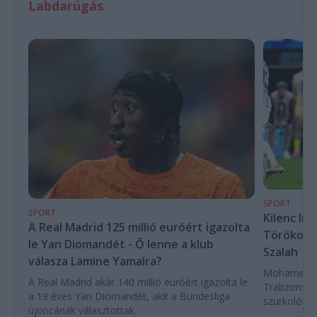
Labdarúgás
SPORT
SPORT
Kilenc liv
A Real Madrid 125 millió euróért igazolta
Törökorsz
le Yan Diomandét - Ő lenne a klub
Szalah
válasza Lamine Yamalra?
Mohamed Sza
A Real Madrid akár 140 millió euróért igazolta le
Trabzonspor
a 19 éves Yan Diomandét, akit a Bundesliga
szurkoló ün
újoncának választottak.