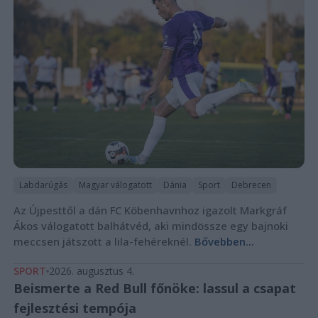
Labdarúgás
Magyar válogatott
Dánia
Sport
Debrecen
Az Újpesttől a dán FC Köbenhavnhoz igazolt Markgráf
Ákos válogatott balhátvéd, aki mindössze egy bajnoki
meccsen játszott a lila-fehéreknél.
Bővebben...
SPORT
2026. augusztus 4.
Beismerte a Red Bull főnöke: lassul a csapat
fejlesztési tempója