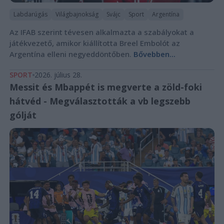
Labdarúgás
Világbajnokság
Svájc
Sport
Argentína
Az IFAB szerint tévesen alkalmazta a szabályokat a
játékvezető, amikor kiállította Breel Embolót az
Argentína elleni negyeddöntőben.
Bővebben...
SPORT
2026. július 28.
Messit és Mbappét is megverte a zöld-foki
hátvéd - Megválasztották a vb legszebb
gólját