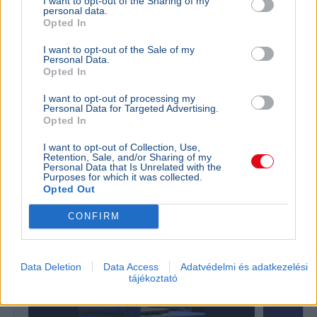
I want to opt-out of the Sharing of my
personal data.
Opted In
I want to opt-out of the Sale of my
Labdarúgás
MLSZ
Sport
Debrecen
Hőség
Personal Data.
Opted In
Az MLSZ nem módosítja a vasárnapi Újpest–Debrecen
I want to opt-out of processing my
meccs időpontját annak ellenére, hogy Budapesten 40
Personal Data for Targeted Advertising.
fokos hőség várható.
Bővebben...
Opted In
I want to opt-out of Collection, Use,
Retention, Sale, and/or Sharing of my
Olimpia
Personal Data that Is Unrelated with the
Purposes for which it was collected.
Opted Out
CONFIRM
Data Deletion
Data Access
Adatvédelmi és adatkezelési
tájékoztató