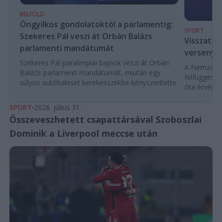
BELFÖLD
Öngyilkos gondolatoktól a parlamentig:
SPORT
Szekeres Pál veszi át Orbán Balázs
Visszaté
parlamenti mandátumát
versenyek
Szekeres Pál paralimpiai bajnok veszi át Orbán
A Nemzetköz
Balázs parlamenti mandátumát, miután egy
felfüggeszt
súlyos autóbaleset kerekesszékbe kényszerítette.
óta érvénybe
SPORT
2026. július 31.
Összeveszhetett csapattársával Szoboszlai
Dominik a Liverpool meccse után