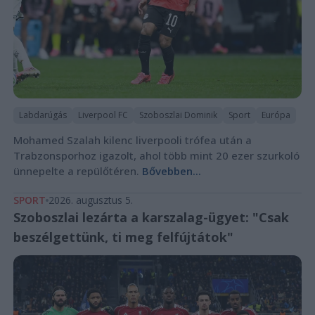
Labdarúgás
Liverpool FC
Szoboszlai Dominik
Sport
Európa
Mohamed Szalah kilenc liverpooli trófea után a
Trabzonsporhoz igazolt, ahol több mint 20 ezer szurkoló
ünnepelte a repülőtéren.
Bővebben...
SPORT
2026. augusztus 5.
Szoboszlai lezárta a karszalag-ügyet: "Csak
beszélgettünk, ti meg felfújtátok"