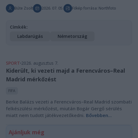
Bűte Zsolt
2026. 07. 05.
Főkép forrása: Northfoto
Címkék:
Labdarúgás
Németország
SPORT
2026. augusztus 7.
Kiderült, ki vezeti majd a Ferencváros–Real
Madrid mérkőzést
FIFA
Berke Balázs vezeti a Ferencváros–Real Madrid szombati
felkészülési mérkőzést, miután Bogár Gergő sérülés
miatt nem tudott játékvezetőkedni.
Bővebben...
Ajánljuk még