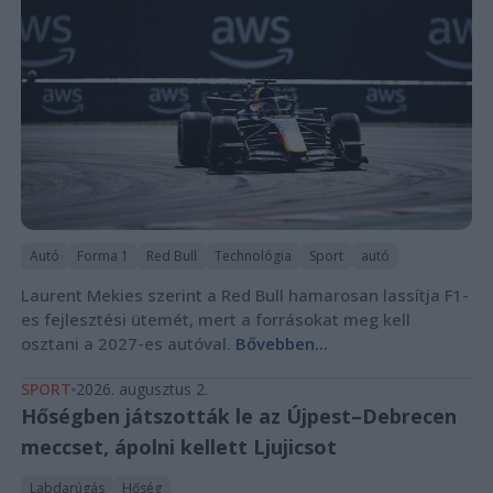
Autó
Forma 1
Red Bull
Technológia
Sport
autó
Laurent Mekies szerint a Red Bull hamarosan lassítja F1-
es fejlesztési ütemét, mert a forrásokat meg kell
osztani a 2027-es autóval.
Bővebben...
SPORT
2026. augusztus 2.
Hőségben játszották le az Újpest–Debrecen
meccset, ápolni kellett Ljujicsot
Labdarúgás
Hőség