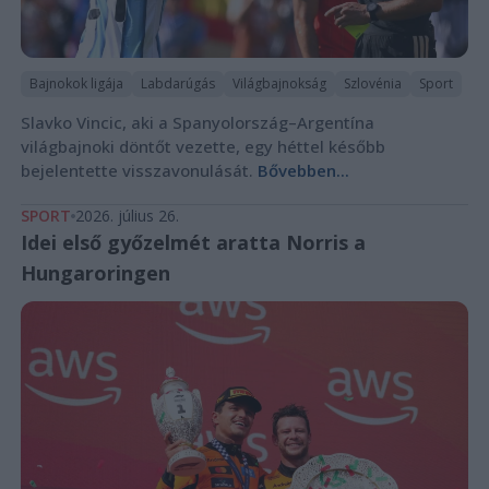
Bajnokok ligája
Labdarúgás
Világbajnokság
Szlovénia
Sport
Slavko Vincic, aki a Spanyolország–Argentína
világbajnoki döntőt vezette, egy héttel később
bejelentette visszavonulását.
Bővebben...
SPORT
2026. július 26.
Idei első győzelmét aratta Norris a
Hungaroringen