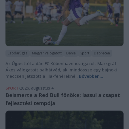
Labdarúgás
Magyar válogatott
Dánia
Sport
Debrecen
Az Újpesttől a dán FC Köbenhavnhoz igazolt Markgráf
Ákos válogatott balhátvéd, aki mindössze egy bajnoki
meccsen játszott a lila-fehéreknél.
Bővebben...
SPORT
2026. augusztus 4.
Beismerte a Red Bull főnöke: lassul a csapat
fejlesztési tempója