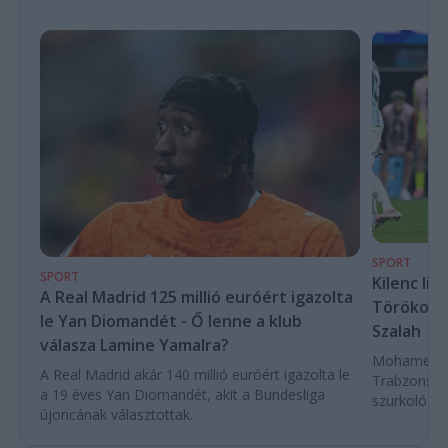
SPORT
SPORT
Kilenc liv
A Real Madrid 125 millió euróért igazolta
Törökorsz
le Yan Diomandét - Ő lenne a klub
Szalah
válasza Lamine Yamalra?
Mohamed Sza
A Real Madrid akár 140 millió euróért igazolta le
Trabzonspor
a 19 éves Yan Diomandét, akit a Bundesliga
szurkoló ün
újoncának választottak.