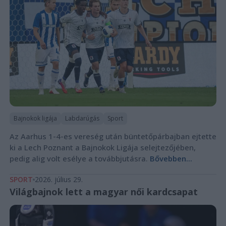
Bajnokok ligája
Labdarúgás
Sport
Az Aarhus 1-4-es vereség után büntetőpárbajban ejtette
ki a Lech Poznant a Bajnokok Ligája selejtezőjében,
pedig alig volt esélye a továbbjutásra.
Bővebben...
SPORT
2026. július 29.
Világbajnok lett a magyar női kardcsapat