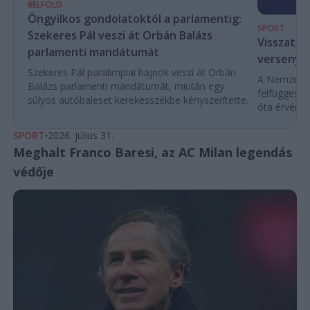
BELFÖLD
Öngyilkos gondolatoktól a parlamentig:
SPORT
Szekeres Pál veszi át Orbán Balázs
Visszaté
parlamenti mandátumát
versenyek
Szekeres Pál paralimpiai bajnok veszi át Orbán
A Nemzetköz
Balázs parlamenti mandátumát, miután egy
felfüggeszt
súlyos autóbaleset kerekesszékbe kényszerítette.
óta érvénybe
SPORT
2026. július 31.
Meghalt Franco Baresi, az AC Milan legendás
védője