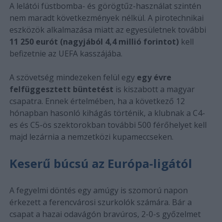
A lelátói füstbomba- és görögtűz-használat szintén
nem maradt következmények nélkül. A pirotechnikai
eszközök alkalmazása miatt az egyesületnek további
11 250 eurót (nagyjából 4,4 millió forintot)
kell
befizetnie az UEFA kasszájába.
A szövetség mindezeken felül egy
egy évre
felfüggesztett büntetést
is kiszabott a magyar
csapatra. Ennek értelmében, ha a következő 12
hónapban hasonló kihágás történik, a klubnak a C4-
es és C5-ös szektorokban további 500 férőhelyet kell
majd lezárnia a nemzetközi kupameccseken.
Keserű búcsú az Európa-ligától
A fegyelmi döntés egy amúgy is szomorú napon
érkezett a ferencvárosi szurkolók számára. Bár a
csapat a hazai odavágón bravúros, 2-0-s győzelmet