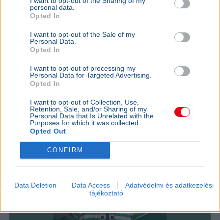
I want to opt-out of the Sharing of my
personal data.
Opted In
Labdarúgás
Liverpool FC
Szoboszlai Dominik
Sport
I want to opt-out of the Sale of my
Personal Data.
Curtis Jones és Szoboszlai Dominik heves szóváltásba
Opted In
keveredett a Liverpool felkészülési meccse után, a vita a
csapatkapitányi karszalag körül alakult ki.
Bővebben...
I want to opt-out of processing my
Personal Data for Targeted Advertising.
Opted In
SPORT
2026. július 31.
Visszatért a Ferencvároshoz a 88-szoros
I want to opt-out of Collection, Use,
Retention, Sale, and/or Sharing of my
válogatott Nagy Ádám
Personal Data that Is Unrelated with the
Purposes for which it was collected.
Opted Out
CONFIRM
Data Deletion
Data Access
Adatvédelmi és adatkezelési
tájékoztató