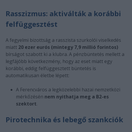
Rasszizmus: aktiválták a korábbi
felfüggesztést
A fegyelmi bizottság a rasszista szurkolói viselkedés
miatt
20 ezer eurós (mintegy 7,9 millió forintos)
bírságot szabott ki a klubra. A pénzbüntetés mellett a
legfájóbb következmény, hogy az eset miatt egy
korábbi, eddig felfüggesztett büntetés is
automatikusan életbe lépett:
A Ferencváros a legközelebbi hazai nemzetközi
mérkőzésén
nem nyithatja meg a B2-es
szektort
.
Pirotechnika és lebegő szankciók