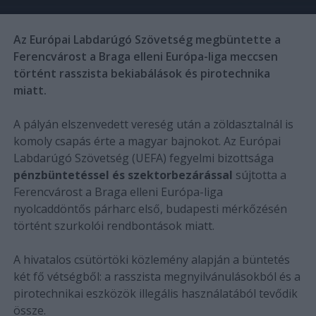
Az Európai Labdarúgó Szövetség megbüntette a
Ferencvárost a Braga elleni Európa-liga meccsen
történt rasszista bekiabálások és pirotechnika
miatt.
A pályán elszenvedett vereség után a zöldasztalnál is
komoly csapás érte a magyar bajnokot. Az Európai
Labdarúgó Szövetség (UEFA) fegyelmi bizottsága
pénzbüntetéssel és szektorbezárással
sújtotta a
Ferencvárost a Braga elleni Európa-liga
nyolcaddöntős párharc első, budapesti mérkőzésén
történt szurkolói rendbontások miatt.
A hivatalos csütörtöki közlemény alapján a büntetés
két fő vétségből: a rasszista megnyilvánulásokból és a
pirotechnikai eszközök illegális használatából tevődik
össze.