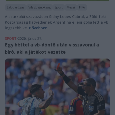
Labdarúgás
Világbajnokság
Sport
Messi
FIFA
A szurkolói szavazáson Sidny Lopes Cabral, a Zöld-foki
Köztársaság hátvédjének Argentína elleni gólja lett a vb
legszebbike.
Bővebben...
SPORT
2026. július 27.
Egy héttel a vb-döntő után visszavonul a
bíró, aki a játékot vezette