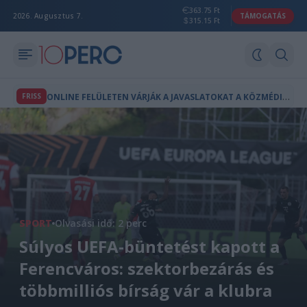
363.75 Ft
2026. Augusztus 7.
TÁMOGATÁS
315.15 Ft
O
NLINE FELÜLETEN VÁRJÁK A JAVASLATOKAT A KÖZMÉDIA MEGÚJÍTÁSÁHOZ
FRISS
SPORT
Olvasási idő: 2 perc
Súlyos UEFA-büntetést kapott a
Ferencváros: szektorbezárás és
többmilliós bírság vár a klubra