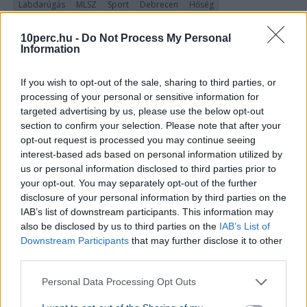
Labdarúgás
MLSZ
Sport
Debrecen
Hőség
Az MLSZ nem módosítja a vasárnapi Újpest–Debrecen
10perc.hu -
Do Not Process My Personal
meccs időpontját annak ellenére, hogy Budapesten 40
Information
fokos hőség várható.
Bővebben...
If you wish to opt-out of the sale, sharing to third parties, or
SPORT
2026. július 31.
processing of your personal or sensitive information for
Összeveszhetett csapattársával Szoboszlai
targeted advertising by us, please use the below opt-out
Dominik a Liverpool meccse után
section to confirm your selection. Please note that after your
opt-out request is processed you may continue seeing
interest-based ads based on personal information utilized by
us or personal information disclosed to third parties prior to
your opt-out. You may separately opt-out of the further
disclosure of your personal information by third parties on the
IAB’s list of downstream participants. This information may
also be disclosed by us to third parties on the
IAB’s List of
Downstream Participants
that may further disclose it to other
third parties.
Personal Data Processing Opt Outs