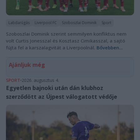
Labdarúgás
Liverpool FC
Szoboszlai Dominik
Sport
Szoboszlai Dominik szerint semmilyen konfliktus nem
volt Curtis Jonesszal és Kosztasz Cimikasszal, a sajtó
fújta fel a karszalagvitát a Liverpoolnál.
Bővebben...
Ajánljuk még
SPORT
2026. augusztus 4.
Egyetlen bajnoki után dán klubhoz
szerződött az Újpest válogatott védője