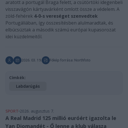
aratott a portugál Braga felett, a csütörtöki idegenbeli
visszavágón kártyavárként omlott össze a védelem. A
zöld-fehérek
4-0-s vereséget szenvedtek
Portugáliában, így összesítésben alulmaradtak, és
elbúcsúztak a második számú európai kupasorozat
idei küzdelmeitől.
2026. 03. 19.
Főkép forrása: Northfoto
Címkék:
Labdarúgás
SPORT
2026. augusztus 7.
A Real Madrid 125 millió euróért igazolta le
Yan Diomandét - Ő lenne a klub válasza