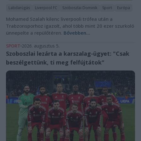
Labdarúgás
Liverpool FC
Szoboszlai Dominik
Sport
Európa
Mohamed Szalah kilenc liverpooli trófea után a
Trabzonsporhoz igazolt, ahol több mint 20 ezer szurkoló
ünnepelte a repülőtéren.
Bővebben...
SPORT
2026. augusztus 5.
Szoboszlai lezárta a karszalag-ügyet: "Csak
beszélgettünk, ti meg felfújtátok"