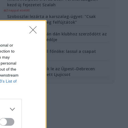
kezd új fejezetet Szalah
2 nappal ezelőtt
Szoboszlai lezárta a karszalag-ügyet: "Csak
beszélgettünk, ti meg felfújtátok"
2 nappal ezelőtt
Egyetlen bajnoki után dán klubhoz szerződött az
Újpest válogatott védője
sonal or
3 nappal ezelőtt
Beismerte a Red Bull főnöke: lassul a csapat
ection to
fejlesztési tempója
ou may
4 nappal ezelőtt
 personal
Hőségben játszották le az Újpest–Debrecen
out of the
meccset, ápolni kellett Ljujicsot
 downstream
B’s List of