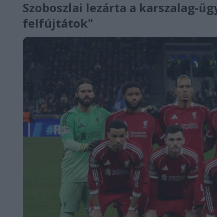
Szoboszlai lezárta a karszalag-üg
felfújtátok"