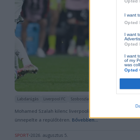
Opted 
I want t
Opted 
I want 
Advertis
Opted 
I want t
of my P
was col
Opted 
Labdarúgás
Liverpool FC
Szoboszlai Dominik
Sport
Európa
Da
Mohamed Szalah kilenc liverpooli trófea után a Trabzon
ünnepelte a repülőtéren.
Bővebben...
SPORT
2026. augusztus 5.