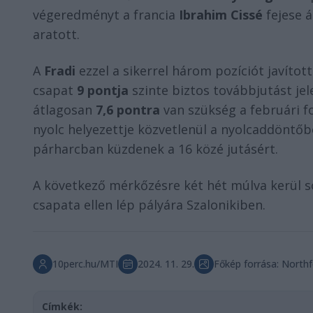
végeredményt a francia
Ibrahim Cissé
fejese á
aratott.
A
Fradi
ezzel a sikerrel három pozíciót javítot
csapat
9 pontja
szinte biztos továbbjutást jel
átlagosan
7,6 pontra
van szükség a februári fo
nyolc helyezettje közvetlenül a nyolcaddöntőbe
párharcban küzdenek a 16 közé jutásért.
A következő mérkőzésre két hét múlva kerül s
csapata ellen lép pályára Szalonikiben.
10perc.hu/MTI
2024. 11. 29.
Főkép forrása: North
Címkék: