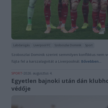
Labdarúgás
Liverpool FC
Szoboszlai Dominik
Sport
Szoboszlai Dominik szerint semmilyen konfliktus nem vol
fújta fel a karszalagvitát a Liverpoolnál.
Bővebben...
SPORT
2026. augusztus 4.
Egyetlen bajnoki után dán klubho
védője