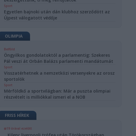
Sport
Egyetlen bajnoki után dán klubhoz szerződött az
Újpest válogatott védője
OLIMPIA
Belföld
Öngyilkos gondolatoktól a parlamentig: Szekeres
Pál veszi át Orbán Balázs parlamenti mandátumát
Sport
Visszatérhetnek a nemzetközi versenyekre az orosz
sportolók
Sport
Mérföldkő a sportvilágban: Már a puszta olimpiai
részvételt is milliókkal ismeri el a NOB
FRISS HÍREK
19 órával ezelőtt
Kilenc liverpooli trófea után Törökországban