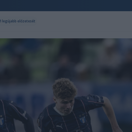
I legújabb előzetesét