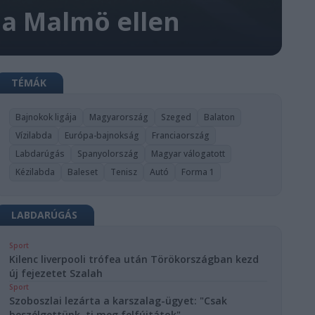
 a Malmö ellen
TÉMÁK
Bajnokok ligája
Magyarország
Szeged
Balaton
Vízilabda
Európa-bajnokság
Franciaország
Labdarúgás
Spanyolország
Magyar válogatott
Kézilabda
Baleset
Tenisz
Autó
Forma 1
LABDARÚGÁS
Sport
Kilenc liverpooli trófea után Törökországban kezd
új fejezetet Szalah
Sport
Szoboszlai lezárta a karszalag-ügyet: "Csak
beszélgettünk, ti meg felfújtátok"