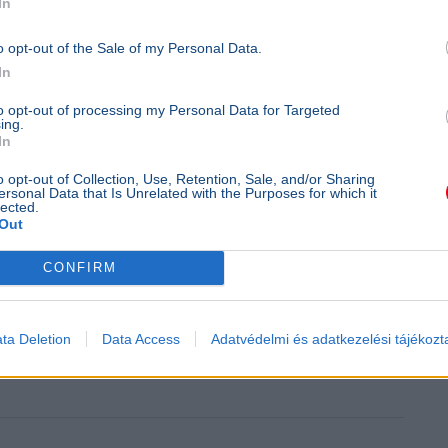
In
o opt-out of the Sale of my Personal Data.
In
to opt-out of processing my Personal Data for Targeted
ing.
In
o opt-out of Collection, Use, Retention, Sale, and/or Sharing
ersonal Data that Is Unrelated with the Purposes for which it
lected.
Out
CONFIRM
ta Deletion
Data Access
Adatvédelmi és adatkezelési tájékozt
sporhoz igazolt, ahol több mint 20 ezer szurkoló