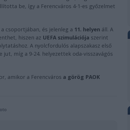
llította be, így a Ferencváros 4-1-es győzelmet
t a csoportjában, és jelenleg a
11. helyen
áll. A
enthet, hiszen az
UEFA szimulációja
szerint
lytatáshoz. A nyolcfordulós alapszakasz első
 jut, míg a 9-24. helyezettek oda-visszavágós
or, amikor a Ferencváros
a görög PAOK
foto