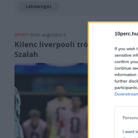
Labdarúgás
10perc.hu
SPORT
2026. augusztus 6.
Kilenc liverpooli trófea után Tör
If you wish 
Szalah
sensitive in
confirm you
continue se
information 
further disc
participants
Downstream 
Persona
I want t