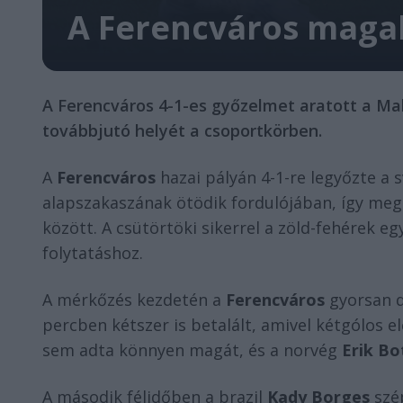
A Ferencváros magab
A Ferencváros 4-1-es győzelmet aratott a Ma
továbbjutó helyét a csoportkörben.
A
Ferencváros
hazai pályán 4-1-re legyőzte a 
alapszakaszának ötödik fordulójában, így meg
között. A csütörtöki sikerrel a zöld-fehérek eg
folytatáshoz.
A mérkőzés kezdetén a
Ferencváros
gyorsan d
percben kétszer is betalált, amivel kétgólos 
sem adta könnyen magát, és a norvég
Erik B
A második félidőben a brazil
Kady Borges
szép