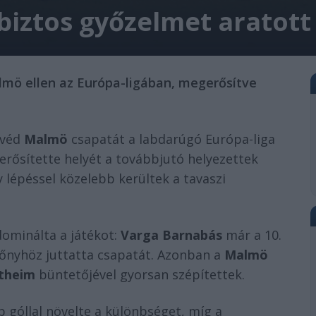
iztos győzelmet aratott
lmö ellen az Európa-ligában, megerősítve
svéd
Malmö
csapatát a labdarúgó Európa-liga
erősítette helyét a továbbjutó helyezettek
y lépéssel közelebb kerültek a tavaszi
ominálta a játékot:
Varga Barnabás
már a 10.
előnyhöz juttatta csapatát. Azonban a
Malmö
otheim
büntetőjével gyorsan szépítettek.
 góllal növelte a különbséget, míg a