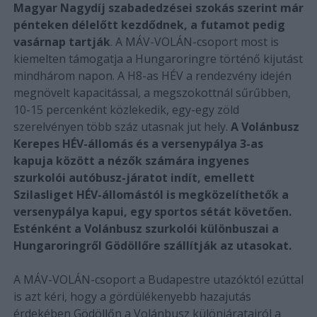
Magyar Nagydíj szabadedzései szokás szerint már
pénteken délelőtt kezdődnek, a futamot pedig
vasárnap tartják
. A MÁV-VOLÁN-csoport most is
kiemelten támogatja a Hungaroringre történő kijutást
mindhárom napon. A H8-as HÉV a rendezvény idején
megnövelt kapacitással, a megszokottnál sűrűbben,
10-15 percenként közlekedik, egy-egy zöld
szerelvényen több száz utasnak jut hely.
A Volánbusz
Kerepes HÉV-állomás és a versenypálya 3-as
kapuja között a nézők számára ingyenes
szurkolói autóbusz-járatot indít, emellett
Szilasliget HÉV-állomástól is megközelíthetők a
versenypálya kapui, egy sportos sétát követően.
Esténként a Volánbusz szurkolói különbuszai a
Hungaroringről Gödöllőre szállítják az utasokat.
A MÁV-VOLÁN-csoport a Budapestre utazóktól ezúttal
is azt kéri, hogy a gördülékenyebb hazajutás
érdekében Gödöllőn a Volánbusz különjáratairól a