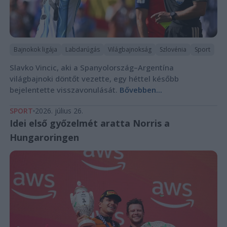
Bajnokok ligája
Labdarúgás
Világbajnokság
Szlovénia
Sport
Slavko Vincic, aki a Spanyolország–Argentína
világbajnoki döntőt vezette, egy héttel később
bejelentette visszavonulását.
Bővebben...
SPORT
2026. július 26.
Idei első győzelmét aratta Norris a
Hungaroringen