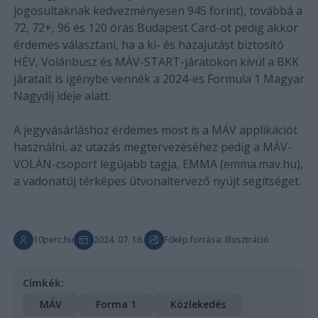
jogosultaknak kedvezményesen 945 forint), továbbá a
72, 72+, 96 és 120 órás Budapest Card-ot pedig akkor
érdemes választani, ha a ki- és hazajutást biztosító
HÉV, Volánbusz és MÁV-START-járatokon kívül a BKK
járatait is igénybe vennék a 2024-es Formula 1 Magyar
Nagydíj ideje alatt.
A jegyvásárláshoz érdemes most is a MÁV applikációt
használni, az utazás megtervezéséhez pedig a MÁV-
VOLÁN-csoport legújabb tagja, EMMA (emma.mav.hu),
a vadonatúj térképes útvonaltervező nyújt segítséget.
10perc.hu
2024. 07. 16.
Főkép forrása: Illusztráció
Címkék:
MÁV
Forma 1
Közlekedés