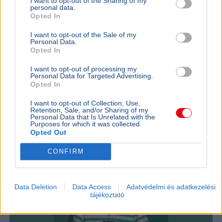
I want to opt-out of the Sharing of my
personal data.
Opted In
I want to opt-out of the Sale of my
Labdarúgás
Liverpool FC
Szoboszlai Dominik
Sport
Personal Data.
Opted In
Curtis Jones és Szoboszlai Dominik heves szóváltásba
keveredett a Liverpool felkészülési meccse után, a vita a
I want to opt-out of processing my
Personal Data for Targeted Advertising.
csapatkapitányi karszalag körül alakult ki.
Bővebben...
Opted In
SPORT
2026. július 31.
I want to opt-out of Collection, Use,
Visszatért a Ferencvároshoz a 88-szoros
Retention, Sale, and/or Sharing of my
Personal Data that Is Unrelated with the
válogatott Nagy Ádám
Purposes for which it was collected.
Opted Out
CONFIRM
Data Deletion
Data Access
Adatvédelmi és adatkezelési
tájékoztató