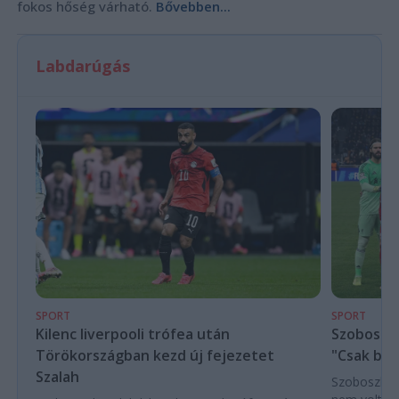
fokos hőség várható.
Bővebben...
Labdarúgás
SPORT
SPORT
Kilenc liverpooli trófea után
Szoboszla
Törökországban kezd új fejezetet
"Csak bes
Szalah
Szoboszlai 