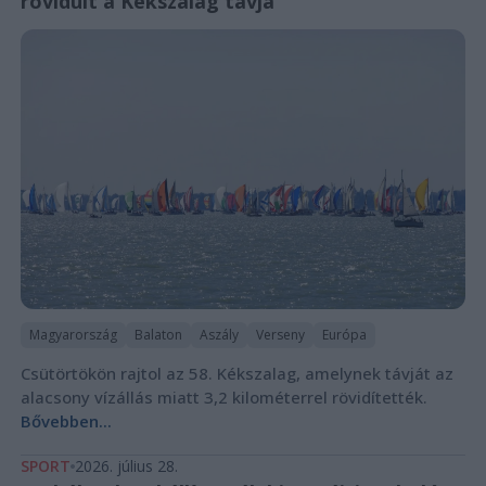
rövidült a Kékszalag távja
Magyarország
Balaton
Aszály
Verseny
Európa
Csütörtökön rajtol az 58. Kékszalag, amelynek távját az
alacsony vízállás miatt 3,2 kilométerrel rövidítették.
Bővebben...
SPORT
2026. július 28.