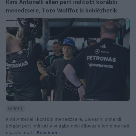
Kimi Antonelli ellen pert indított korábbi
menedzsere, Toto Wolffot is beidézhetik
Forma 1
Kimi Antonelli korábbi menedzsere, Giovanni Minardi
polgári pert indított a világbajnoki éllovas ellen elmaradt
díjazás miatt.
Bővebben...