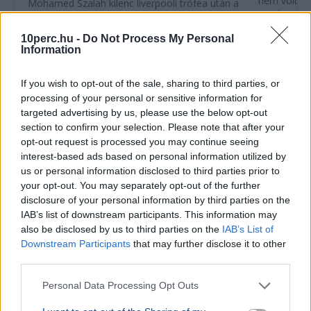
nem volt Cu
Mohamed Szalah kilenc liverpooli trófea után a
Cimikasszal,
Trabzonsporhoz igazolt, ahol több mint 20 ezer
Liverpoolnál
szurkoló ünnepelte a repülőtéren.
10perc.hu -
Do Not Process My Personal
Information
Ajánljuk még
If you wish to opt-out of the sale, sharing to third parties, or
processing of your personal or sensitive information for
SPORT
2026. július 31.
targeted advertising by us, please use the below opt-out
Összeveszhetett csapattársával Szoboszlai
section to confirm your selection. Please note that after your
Dominik a Liverpool meccse után
opt-out request is processed you may continue seeing
interest-based ads based on personal information utilized by
us or personal information disclosed to third parties prior to
your opt-out. You may separately opt-out of the further
disclosure of your personal information by third parties on the
IAB’s list of downstream participants. This information may
also be disclosed by us to third parties on the
IAB’s List of
Downstream Participants
that may further disclose it to other
third parties.
Personal Data Processing Opt Outs