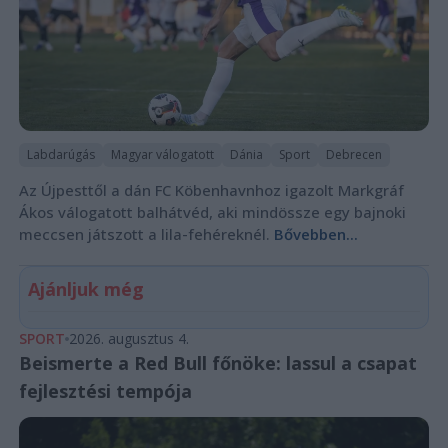
Labdarúgás
Magyar válogatott
Dánia
Sport
Debrecen
Az Újpesttől a dán FC Köbenhavnhoz igazolt Markgráf
Ákos válogatott balhátvéd, aki mindössze egy bajnoki
meccsen játszott a lila-fehéreknél.
Bővebben...
Ajánljuk még
SPORT
2026. augusztus 4.
Beismerte a Red Bull főnöke: lassul a csapat
fejlesztési tempója