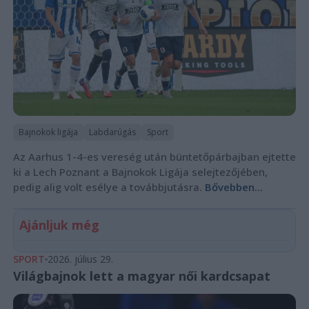
Bajnokok ligája
Labdarúgás
Sport
Az Aarhus 1-4-es vereség után büntetőpárbajban ejtette
ki a Lech Poznant a Bajnokok Ligája selejtezőjében,
pedig alig volt esélye a továbbjutásra.
Bővebben...
Ajánljuk még
SPORT
2026. július 29.
Világbajnok lett a magyar női kardcsapat