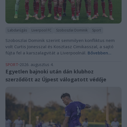
Labdarúgás
Liverpool FC
Szoboszlai Dominik
Sport
Szoboszlai Dominik szerint semmilyen konfliktus nem
volt Curtis Jonesszal és Kosztasz Cimikasszal, a sajtó
fújta fel a karszalagvitát a Liverpoolnál.
Bővebben...
SPORT
2026. augusztus 4.
Egyetlen bajnoki után dán klubhoz
szerződött az Újpest válogatott védője