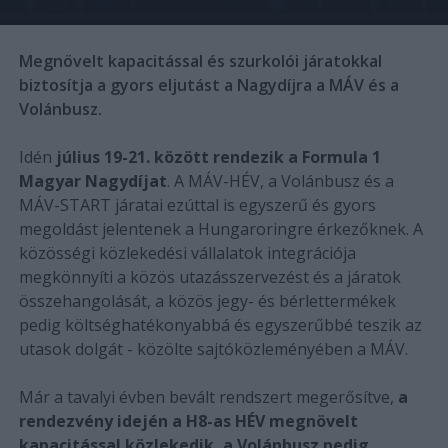
Megnövelt kapacitással és szurkolói járatokkal
biztosítja a gyors eljutást a Nagydíjra a MÁV és a
Volánbusz.
Idén
július 19-21. között rendezik a Formula 1
Magyar Nagydíjat
. A MÁV-HÉV, a Volánbusz és a
MÁV-START járatai ezúttal is egyszerű és gyors
megoldást jelentenek a Hungaroringre érkezőknek. A
közösségi közlekedési vállalatok integrációja
megkönnyíti a közös utazásszervezést és a járatok
összehangolását, a közös jegy- és bérlettermékek
pedig költséghatékonyabbá és egyszerűbbé teszik az
utasok dolgát - közölte sajtóközleményében a MÁV.
Már a tavalyi évben bevált rendszert megerősítve,
a
rendezvény idején a H8-as HÉV megnövelt
kapacitással közlekedik, a Volánbusz pedig