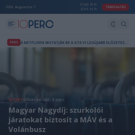
363.75 Ft
2026. Augusztus 7.
TÁMOGATÁS
315.15 Ft
A
NETFLIXEN MUTATJÁK BE A GTA VI LEGÚJABB ELŐZETESÉT
FRISS
SPORT
Olvasási idő: 3 perc
Magyar Nagydíj: szurkolói
járatokat biztosít a MÁV és a
Volánbusz