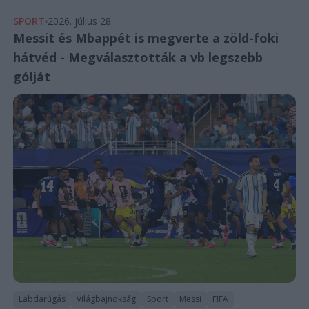
SPORT
2026. július 28.
Messit és Mbappét is megverte a zöld-foki
hátvéd - Megválasztották a vb legszebb
gólját
Labdarúgás
Világbajnokság
Sport
Messi
FIFA