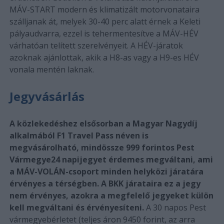
MÁV-START modern és klimatizált motorvonataira
szálljanak át, melyek 30-40 perc alatt érnek a Keleti
pályaudvarra, ezzel is tehermentesítve a MÁV-HÉV
várhatóan telített szerelvényeit. A HÉV-járatok
azoknak ajánlottak, akik a H8-as vagy a H9-es HÉV
vonala mentén laknak.
Jegyvásárlás
A közlekedéshez elsősorban a Magyar Nagydíj
alkalmából F1 Travel Pass néven is
megvásárolható, mindössze 999 forintos Pest
Vármegye24 napijegyet érdemes megváltani, ami
a MÁV-VOLÁN-csoport minden helyközi járatára
érvényes a térségben. A BKK járataira ez a jegy
nem érvényes, azokra a megfelelő jegyeket külön
kell megváltani és érvényesíteni.
A 30 napos Pest
vármegyebérletet (teljes áron 9450 forint, az arra