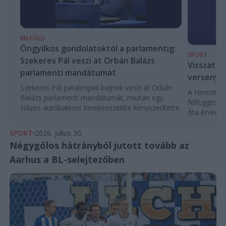
BELFÖLD
Öngyilkos gondolatoktól a parlamentig:
SPORT
Szekeres Pál veszi át Orbán Balázs
Visszaté
parlamenti mandátumát
versenyek
Szekeres Pál paralimpiai bajnok veszi át Orbán
A Nemzetköz
Balázs parlamenti mandátumát, miután egy
felfüggeszt
súlyos autóbaleset kerekesszékbe kényszerítette.
óta érvénybe
SPORT
2026. július 30.
Négygólos hátrányból jutott tovább az
Aarhus a BL-selejtezőben