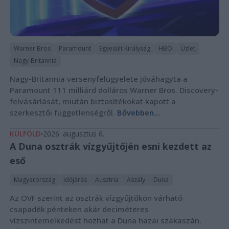
Warner Bros
Paramount
Egyesült Királyság
HBO
Üzlet
Nagy-Britannia
Nagy-Britannia versenyfelügyelete jóváhagyta a
Paramount 111 milliárd dolláros Warner Bros. Discovery-
felvásárlását, miután biztosítékokat kapott a
szerkesztői függetlenségről.
Bővebben...
KÜLFÖLD
2026. augusztus 6.
A Duna osztrák vízgyűjtőjén esni kezdett az
eső
Magyarország
Időjárás
Ausztria
Aszály
Duna
Az OVF szerint az osztrák vízgyűjtőkön várható
csapadék pénteken akár deciméteres
vízszintemelkedést hozhat a Duna hazai szakaszán.