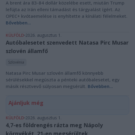
A brent ára 83-84 dollár közelébe esett, miután Trump
lefújta az Irán elleni támadást és tárgyalást ígért. Az
OPEC+ kvótaemelése is enyhítette a kínálati félelmeket.
Bővebben...
KÜLFÖLD
2026. augusztus 1.
Autóbalesetet szenvedett Natasa Pirc Musar
szlovén államfő
Szlovénia
Natasa Pirc Musar szlovén államfő könnyebb
sérülésekkel megúszta a pénteki autóbalesetet, egy
másik résztvevő súlyosan megsérült.
Bővebben...
Ajánljuk még
KÜLFÖLD
2026. augusztus 1.
4,7-es földrengés rázta meg Nápoly
környékét, 21-en megsérültek