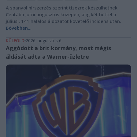
A spanyol hírszerzés szerint tízezrek készülhetnek
Ceutába jutni augusztus közepén, alig két héttel a
júliusi, 141 halálos áldozatot követelő incidens után.
Bővebben...
KÜLFÖLD
2026. augusztus 6.
Aggódott a brit kormány, most mégis
áldását adta a Warner-üzletre