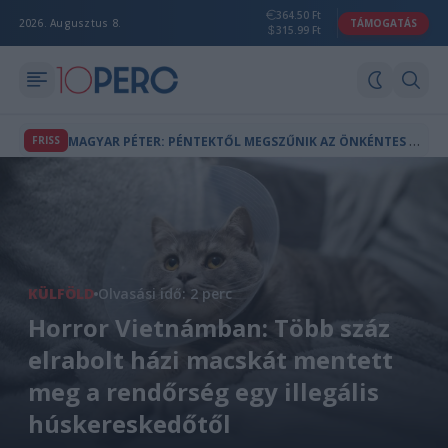
364.50 Ft
2026. Augusztus 8.
TÁMOGATÁS
315.99 Ft
M
AGYAR PÉTER: PÉNTEKTŐL MEGSZŰNIK AZ ÖNKÉNTES FOGYASZTÁSCSÖKKENTÉS, FELOLDJÁK AZ ENERGIAKORLÁTOZÁSOKAT
FRISS
KÜLFÖLD
Olvasási idő: 2 perc
Horror Vietnámban: Több száz
elrabolt házi macskát mentett
meg a rendőrség egy illegális
húskereskedőtől