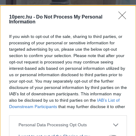
10perc.hu -
Do Not Process My Personal
Information
Rendőrség
Gyilkosság
TikTok
Mexikó
Gyorsétterem
If you wish to opt-out of the sale, sharing to third parties, or
César Gastélum mexikói influenszert TikTok-élőzés
processing of your personal or sensitive information for
közben lőtte agyon két motoros támadó Culiacánban, a
targeted advertising by us, please use the below opt-out
gyilkosság hátterében kartellrivalizálás állhat.
section to confirm your selection. Please note that after your
Bővebben...
opt-out request is processed you may continue seeing
interest-based ads based on personal information utilized by
KÜLFÖLD
2026. augusztus 5.
us or personal information disclosed to third parties prior to
your opt-out. You may separately opt-out of the further
Letartóztattak egy fegyveres férfit Trump
disclosure of your personal information by third parties on the
látogatása előtt Kaliforniában
IAB’s list of downstream participants. This information may
also be disclosed by us to third parties on the
IAB’s List of
Downstream Participants
that may further disclose it to other
third parties.
Personal Data Processing Opt Outs