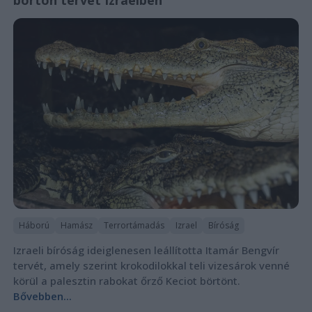
börtön tervét Izraelben
Háború
Hamász
Terrortámadás
Izrael
Bíróság
Izraeli bíróság ideiglenesen leállította Itamár Bengvír
tervét, amely szerint krokodilokkal teli vizesárok venné
körül a palesztin rabokat őrző Keciot börtönt.
Bővebben...