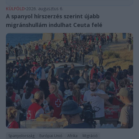
KÜLFÖLD
2026. augusztus 6.
A spanyol hírszerzés szerint újabb
migránshullám indulhat Ceuta felé
Spanyolország
Európai Unió
Afrika
Migráció