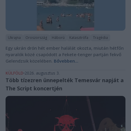
Ukrajna
Oroszország
Háború
Katasztrófa
Tragédia
Egy ukrán drón hét ember halálát okozta, miután hétfőn
nyaralók közé csapódott a Fekete-tenger partján fekvő
Gelendzsik közelében.
Bővebben...
KÜLFÖLD
2026. augusztus 3.
Több tízezren ünnepelték Temesvár napját a
The Script koncertjén