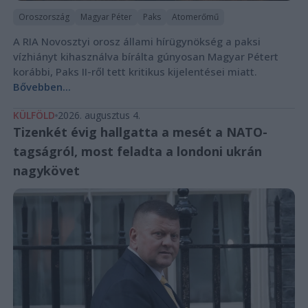
Oroszország
Magyar Péter
Paks
Atomerőmű
A RIA Novosztyi orosz állami hírügynökség a paksi
vízhiányt kihasználva bírálta gúnyosan Magyar Pétert
korábbi, Paks II-ről tett kritikus kijelentései miatt.
Bővebben...
KÜLFÖLD
2026. augusztus 4.
Tizenkét évig hallgatta a mesét a NATO-
tagságról, most feladta a londoni ukrán
nagykövet