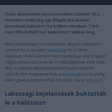
Óriási állatvédelmi akció keretében számolt fel a
vietnámi rendőrség egy illegális macskahús-
kereskedő hálózatot Ho Si Minh-városban. Több
mint 400 elrabolt házi kedvencet találtak meg.
Nem mindennapi, horrorisztikus illegális hálózatot
számolt fel a vietnámi
rendőrség
Ho Si Minh-
városban. A dél-vietnámi metropoliszban végrehajtott
nagyszabású razzia során a hatóságoknak több mint
400, korábban háztartásokból ellopott macskát
sikerült élve megmenteniük, a
nyomozás
során pedig
kilenc gyanúsítottat vettek őrizetbe -írja az
Infostart
.
Lakossági bejelentések buktatták
le a hálózatot