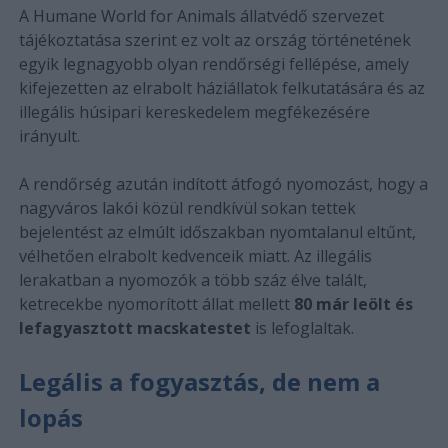
A Humane World for Animals állatvédő szervezet
tájékoztatása szerint ez volt az ország történetének
egyik legnagyobb olyan rendőrségi fellépése, amely
kifejezetten az elrabolt háziállatok felkutatására és az
illegális húsipari kereskedelem megfékezésére
irányult.
A rendőrség azután indított átfogó nyomozást, hogy a
nagyváros lakói közül rendkívül sokan tettek
bejelentést az elmúlt időszakban nyomtalanul eltűnt,
vélhetően elrabolt kedvenceik miatt. Az illegális
lerakatban a nyomozók a több száz élve talált,
ketrecekbe nyomorított állat mellett
80 már leölt és
lefagyasztott macskatestet
is lefoglaltak.
Legális a fogyasztás, de nem a
lopás