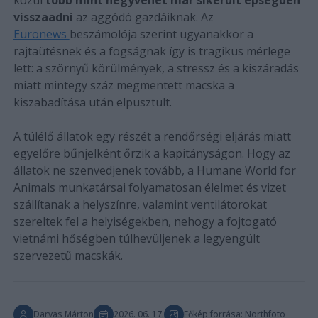
visszaadni
az aggódó gazdáiknak. Az
Euronews
beszámolója szerint ugyanakkor a
rajtaütésnek és a fogságnak így is tragikus mérlege
lett: a szörnyű körülmények, a stressz és a kiszáradás
miatt mintegy száz megmentett macska a
kiszabadítása után elpusztult.
A túlélő állatok egy részét a rendőrségi eljárás miatt
egyelőre bűnjelként őrzik a kapitányságon. Hogy az
állatok ne szenvedjenek tovább, a Humane World for
Animals munkatársai folyamatosan élelmet és vizet
szállítanak a helyszínre, valamint ventilátorokat
szereltek fel a helyiségekben, nehogy a fojtogató
vietnámi hőségben túlhevüljenek a legyengült
szervezetű macskák.
Darvas Márton
2026. 06. 17.
Főkép forrása: Northfoto