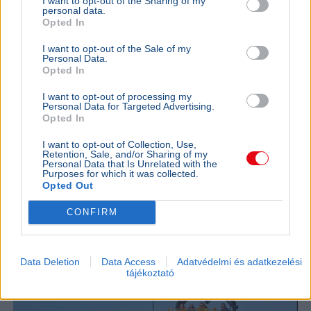
I want to opt-out of the Sharing of my
personal data.
Opted In
I want to opt-out of the Sale of my
Personal Data.
Opted In
I want to opt-out of processing my
Personal Data for Targeted Advertising.
Opted In
USA
Donald Trump
I want to opt-out of Collection, Use,
A hatóságok fegyverrel és lőszerekkel tartóztattak le
Retention, Sale, and/or Sharing of my
egy férfit Donald Trump kaliforniai golfklubjánál az elnök
Personal Data that Is Unrelated with the
Purposes for which it was collected.
látogatása előtt.
Bővebben...
Opted Out
KÜLFÖLD
2026. augusztus 4.
CONFIRM
157 embert mentett ki a parti őrség egy égő
bárkából a La Manche-csatornán
Data Deletion
Data Access
Adatvédelmi és adatkezelési
tájékoztató