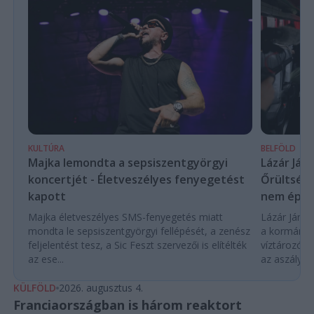
KULTÚRA
BELFÖLD
Majka lemondta a sepsiszentgyörgyi
Lázár Ján
koncertjét - Életveszélyes fenyegetést
Őrültség 
kapott
nem építe
Majka életveszélyes SMS-fenyegetés miatt
Lázár János
mondta le sepsiszentgyörgyi fellépését, a zenész
a kormány h
feljelentést tesz, a Sic Feszt szervezői is elítélték
víztározók
az ese...
az aszályhel
KÜLFÖLD
2026. augusztus 4.
Franciaországban is három reaktort