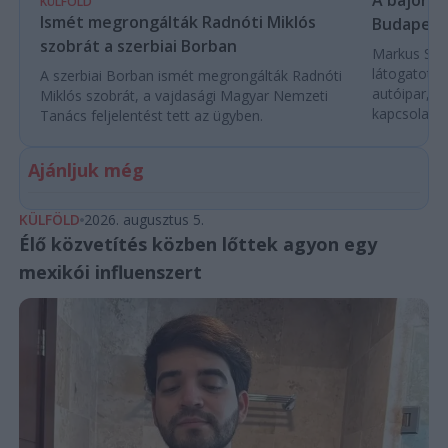
A bajor m
KÜLFÖLD
Ismét megrongálták Radnóti Miklós
Budapest
szobrát a szerbiai Borban
Markus Söde
látogatott 
A szerbiai Borban ismét megrongálták Radnóti
autóipar, a
Miklós szobrát, a vajdasági Magyar Nemzeti
kapcsolatok 
Tanács feljelentést tett az ügyben.
Ajánljuk még
KÜLFÖLD
2026. augusztus 5.
Élő közvetítés közben lőttek agyon egy
mexikói influenszert