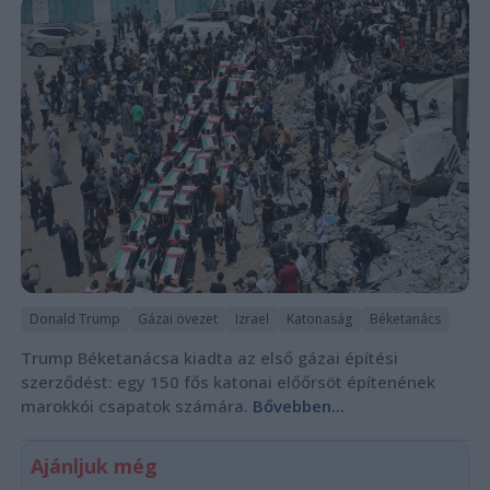
Donald Trump
Gázai övezet
Izrael
Katonaság
Béketanács
Trump Béketanácsa kiadta az első gázai építési
szerződést: egy 150 fős katonai előőrsöt építenének
marokkói csapatok számára.
Bővebben...
Ajánljuk még