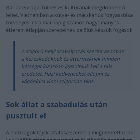
Bár az európai fülnek és kultúrának megdöbbentő
lehet, Vietnámban a kutya- és macskahús fogyasztása
törvényes, és a mai napig számos hagyományos
étterem étlapján szerepelnek belőlük készült fogások.
A szigorú helyi szabályozás szerint azonban
a kereskedőknek és éttermeknek minden
kétséget kizáróan igazolniuk kell a hús
eredetét. Házi kedvenceket ellopni és
vágóhídra vinni szigorúan tilos.
Sok állat a szabadulás után
pusztult el
A hatóságok tájékoztatása szerint a megmentett cicák
közül
több mint negyvenet már sikerült épségben