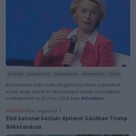
Brüsszel
Európai Unió
Népszavazás
Montenegró
Izland
Brüsszelben már reális forgatókönyvként számolnak
azzal, hogy Izland és Montenegró közös csomagban
csatlakozhat az EU-hoz 2028-ban.
Bővebben...
KÜLFÖLD
2026. augusztus 7.
Első katonai bázisát építené Gázában Trump
Béketanácsa