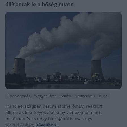
állítottak le a hőség miatt
Franciaország
Magyar Péter
Aszály
Atomerőmű
Duna
Franciaországban három atomerőművi reaktort
állítottak le a folyók alacsony vízhozama miatt,
miközben Paks négy blokkjából is csak egy
termel.&nbsp;
Bővebben...