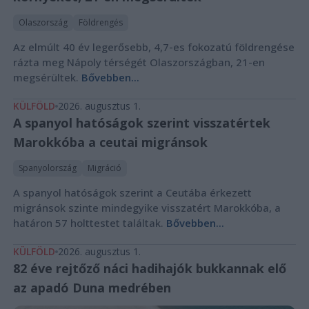
Olaszország
Földrengés
Az elmúlt 40 év legerősebb, 4,7-es fokozatú földrengése
rázta meg Nápoly térségét Olaszországban, 21-en
megsérültek.
Bővebben...
KÜLFÖLD
2026. augusztus 1.
A spanyol hatóságok szerint visszatértek
Marokkóba a ceutai migránsok
Spanyolország
Migráció
A spanyol hatóságok szerint a Ceutába érkezett
migránsok szinte mindegyike visszatért Marokkóba, a
határon 57 holttestet találtak.
Bővebben...
KÜLFÖLD
2026. augusztus 1.
82 éve rejtőző náci hadihajók bukkannak elő
az apadó Duna medrében