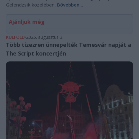
Gelendzsik közelében.
Bővebben...
Ajánljuk még
KÜLFÖLD
2026. augusztus 3.
Több tízezren ünnepelték Temesvár napját a
The Script koncertjén