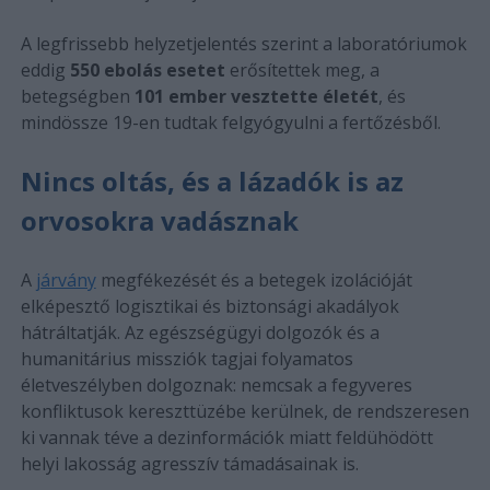
A legfrissebb helyzetjelentés szerint a laboratóriumok
eddig
550 ebolás esetet
erősítettek meg, a
betegségben
101 ember vesztette életét
, és
mindössze 19-en tudtak felgyógyulni a fertőzésből.
Nincs oltás, és a lázadók is az
orvosokra vadásznak
A
járvány
megfékezését és a betegek izolációját
elképesztő logisztikai és biztonsági akadályok
hátráltatják. Az egészségügyi dolgozók és a
humanitárius missziók tagjai folyamatos
életveszélyben dolgoznak: nemcsak a fegyveres
konfliktusok kereszttüzébe kerülnek, de rendszeresen
ki vannak téve a dezinformációk miatt feldühödött
helyi lakosság agresszív támadásainak is.