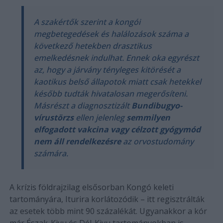
A szakértők szerint a kongói
megbetegedések és halálozások száma a
következő hetekben drasztikus
emelkedésnek indulhat. Ennek oka egyrészt
az, hogy a járvány tényleges kitörését a
kaotikus belső állapotok miatt csak hetekkel
később tudták hivatalosan megerősíteni.
Másrészt a diagnosztizált
Bundibugyo-
vírustörzs
ellen jelenleg
semmilyen
elfogadott vakcina vagy célzott gyógymód
nem áll rendelkezésre
az orvostudomány
számára.
A krízis földrajzilag elsősorban Kongó keleti
tartományára, Iturira korlátozódik – itt regisztrálták
az esetek több mint 90 százalékát. Ugyanakkor a kór
már Észak-Kivu és Dél-Kivu tartományokban is