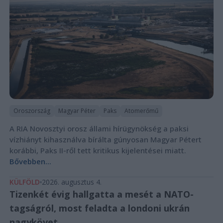
Oroszország
Magyar Péter
Paks
Atomerőmű
A RIA Novosztyi orosz állami hírügynökség a paksi
vízhiányt kihasználva bírálta gúnyosan Magyar Pétert
korábbi, Paks II-ről tett kritikus kijelentései miatt.
Bővebben...
KÜLFÖLD
2026. augusztus 4.
Tizenkét évig hallgatta a mesét a NATO-
tagságról, most feladta a londoni ukrán
nagykövet