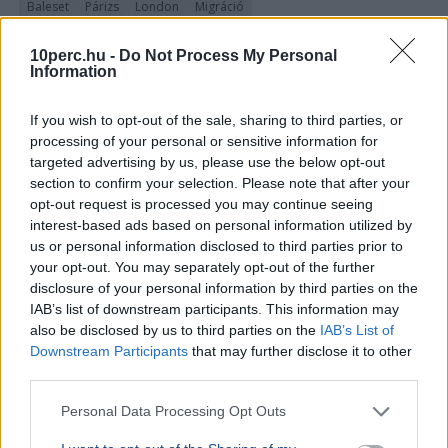
Baleset
Párizs
London
Migráció
Kigyulladt egy illegális bevándorlókat szállító bárka a La
10perc.hu -
Do Not Process My Personal
Manche-csatornán, a francia és brit parti őrség 157
Information
embert mentett ki a vízből.
Bővebben...
If you wish to opt-out of the sale, sharing to third parties, or
processing of your personal or sensitive information for
Németország
targeted advertising by us, please use the below opt-out
section to confirm your selection. Please note that after your
opt-out request is processed you may continue seeing
interest-based ads based on personal information utilized by
us or personal information disclosed to third parties prior to
your opt-out. You may separately opt-out of the further
disclosure of your personal information by third parties on the
IAB’s list of downstream participants. This information may
also be disclosed by us to third parties on the
IAB’s List of
Downstream Participants
that may further disclose it to other
third parties.
Personal Data Processing Opt Outs
GAZDASÁG