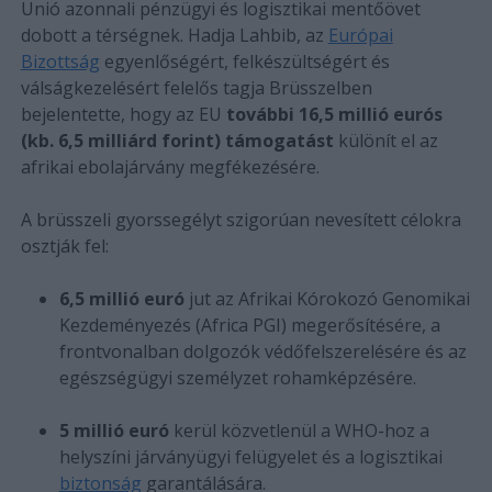
Unió azonnali pénzügyi és logisztikai mentőövet
dobott a térségnek. Hadja Lahbib, az
Európai
Bizottság
egyenlőségért, felkészültségért és
válságkezelésért felelős tagja Brüsszelben
bejelentette, hogy az EU
további 16,5 millió eurós
(kb. 6,5 milliárd forint) támogatást
különít el az
afrikai ebolajárvány megfékezésére.
A brüsszeli gyorssegélyt szigorúan nevesített célokra
osztják fel:
6,5 millió euró
jut az Afrikai Kórokozó Genomikai
Kezdeményezés (Africa PGI) megerősítésére, a
frontvonalban dolgozók védőfelszerelésére és az
egészségügyi személyzet rohamképzésére.
5 millió euró
kerül közvetlenül a WHO-hoz a
helyszíni járványügyi felügyelet és a logisztikai
biztonság
garantálására.