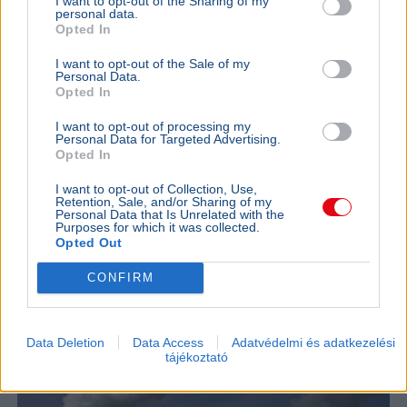
I want to opt-out of the Sharing of my
A bajor m
KÜLFÖLD
personal data.
Ismét megrongálták Radnóti Miklós
Budapest
Opted In
szobrát a szerbiai Borban
Markus Söde
I want to opt-out of the Sale of my
látogatott 
A szerbiai Borban ismét megrongálták Radnóti
Personal Data.
autóipar, a
Miklós szobrát, a vajdasági Magyar Nemzeti
Opted In
kapcsolatok 
Tanács feljelentést tett az ügyben.
I want to opt-out of processing my
Personal Data for Targeted Advertising.
Opted In
Ajánljuk még
I want to opt-out of Collection, Use,
Retention, Sale, and/or Sharing of my
KÜLFÖLD
2026. augusztus 4.
Personal Data that Is Unrelated with the
Franciaországban is három reaktort
Purposes for which it was collected.
Opted Out
állítottak le a hőség miatt
CONFIRM
Data Deletion
Data Access
Adatvédelmi és adatkezelési
tájékoztató