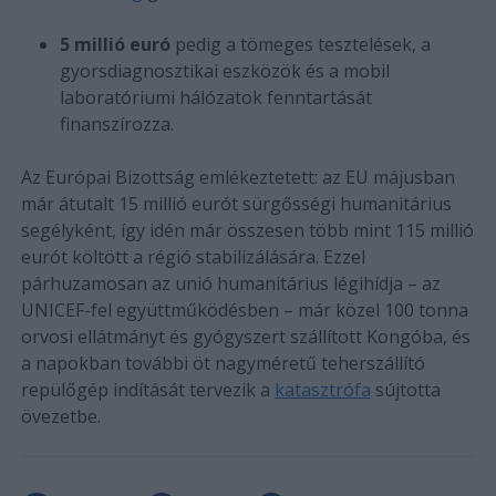
5 millió euró
pedig a tömeges tesztelések, a
gyorsdiagnosztikai eszközök és a mobil
laboratóriumi hálózatok fenntartását
finanszírozza.
Az Európai Bizottság emlékeztetett: az EU májusban
már átutalt 15 millió eurót sürgősségi humanitárius
segélyként, így idén már összesen több mint 115 millió
eurót költött a régió stabilizálására. Ezzel
párhuzamosan az unió humanitárius légihídja – az
UNICEF-fel együttműködésben – már közel 100 tonna
orvosi ellátmányt és gyógyszert szállított Kongóba, és
a napokban további öt nagyméretű teherszállító
repülőgép indítását tervezik a
katasztrófa
sújtotta
övezetbe.