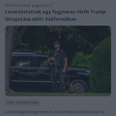
KÜLFÖLD
2026. augusztus 5.
Letartóztattak egy fegyveres férfit Trump
látogatása előtt Kaliforniában
USA
Donald Trump
A hatóságok fegyverrel és lőszerekkel tartóztattak le