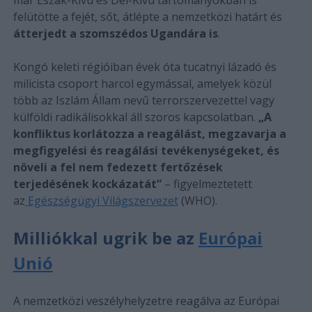
felütötte a fejét, sőt, átlépte a nemzetközi határt és
átterjedt a szomszédos Ugandára is
.
Kongó keleti régióiban évek óta tucatnyi lázadó és
milicista csoport harcol egymással, amelyek közül
több az Iszlám Állam nevű terrorszervezettel vagy
külföldi radikálisokkal áll szoros kapcsolatban.
„A
konfliktus korlátozza a reagálást, megzavarja a
megfigyelési és reagálási tevékenységeket, és
növeli a fel nem fedezett fertőzések
terjedésének kockázatát”
– figyelmeztetett
az
Egészségügyi Világszervezet
(WHO).
Milliókkal ugrik be az
Európai
Unió
A nemzetközi veszélyhelyzetre reagálva az Európai