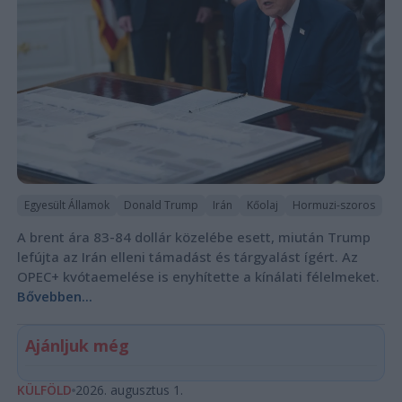
Egyesült Államok
Donald Trump
Irán
Kőolaj
Hormuzi-szoros
A brent ára 83-84 dollár közelébe esett, miután Trump
lefújta az Irán elleni támadást és tárgyalást ígért. Az
OPEC+ kvótaemelése is enyhítette a kínálati félelmeket.
Bővebben...
Ajánljuk még
KÜLFÖLD
2026. augusztus 1.