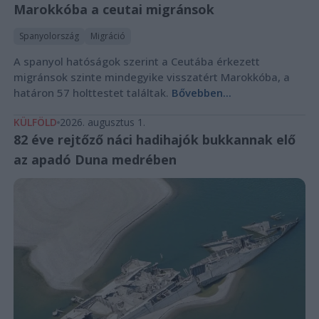
Marokkóba a ceutai migránsok
Spanyolország
Migráció
A spanyol hatóságok szerint a Ceutába érkezett
migránsok szinte mindegyike visszatért Marokkóba, a
határon 57 holttestet találtak.
Bővebben...
KÜLFÖLD
2026. augusztus 1.
82 éve rejtőző náci hadihajók bukkannak elő
az apadó Duna medrében