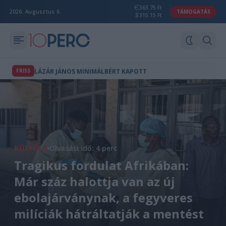
363.75 Ft
2026. Augusztus 6.
TÁMOGATÁS
315.15 Ft
FRISS
LÁZÁR JÁNOS MINIMÁLBÉRT KAPOTT
KÜLFÖLD
Olvasási idő: 4 perc
Tragikus fordulat Afrikában:
Már száz halottja van az új
ebolajárványnak, a fegyveres
milíciák hátráltatják a mentést