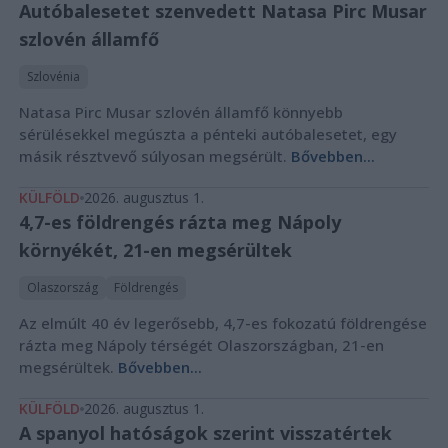
Autóbalesetet szenvedett Natasa Pirc Musar
szlovén államfő
Szlovénia
Natasa Pirc Musar szlovén államfő könnyebb
sérülésekkel megúszta a pénteki autóbalesetet, egy
másik résztvevő súlyosan megsérült.
Bővebben...
KÜLFÖLD
2026. augusztus 1.
4,7-es földrengés rázta meg Nápoly
környékét, 21-en megsérültek
Olaszország
Földrengés
Az elmúlt 40 év legerősebb, 4,7-es fokozatú földrengése
rázta meg Nápoly térségét Olaszországban, 21-en
megsérültek.
Bővebben...
KÜLFÖLD
2026. augusztus 1.
A spanyol hatóságok szerint visszatértek