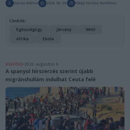
Darvas Márton
2026. 06. 09.
Főkép forrása: Northfoto
Címkék:
Egészségügy
Járvány
WHO
Afrika
Ebola
KÜLFÖLD
2026. augusztus 6.
A spanyol hírszerzés szerint újabb
migránshullám indulhat Ceuta felé