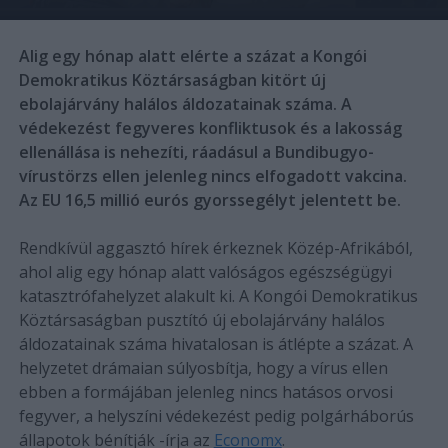
Alig egy hónap alatt elérte a százat a Kongói
Demokratikus Köztársaságban kitört új
ebolajárvány halálos áldozatainak száma. A
védekezést fegyveres konfliktusok és a lakosság
ellenállása is nehezíti, ráadásul a Bundibugyo-
vírustörzs ellen jelenleg nincs elfogadott vakcina.
Az EU 16,5 millió eurós gyorssegélyt jelentett be.
Rendkívül aggasztó hírek érkeznek Közép-Afrikából,
ahol alig egy hónap alatt valóságos egészségügyi
katasztrófahelyzet alakult ki. A Kongói Demokratikus
Köztársaságban pusztító új ebolajárvány halálos
áldozatainak száma hivatalosan is átlépte a százat. A
helyzetet drámaian súlyosbítja, hogy a vírus ellen
ebben a formájában jelenleg nincs hatásos orvosi
fegyver, a helyszíni védekezést pedig polgárháborús
állapotok bénítják -írja az
Economx
.