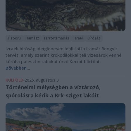
Háború
Hamász
Terrortámadás
Izrael
Bíróság
Izraeli bíróság ideiglenesen leállította Itamár Bengvír
tervét, amely szerint krokodilokkal teli vizesárok venné
körül a palesztin rabokat őrző Keciot börtönt.
Bővebben...
KÜLFÖLD
2026. augusztus 3.
Történelmi mélységben a víztározó,
spórolásra kérik a Krk-sziget lakóit