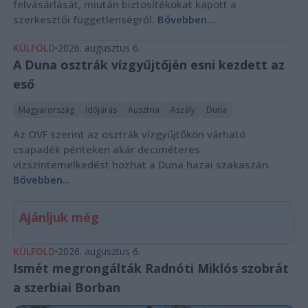
felvásárlását, miután biztosítékokat kapott a
szerkesztői függetlenségről.
Bővebben...
KÜLFÖLD
2026. augusztus 6.
A Duna osztrák vízgyűjtőjén esni kezdett az
eső
Magyarország
Időjárás
Ausztria
Aszály
Duna
Az OVF szerint az osztrák vízgyűjtőkön várható
csapadék pénteken akár deciméteres
vízszintemelkedést hozhat a Duna hazai szakaszán.
Bővebben...
Ajánljuk még
KÜLFÖLD
2026. augusztus 6.
Ismét megrongálták Radnóti Miklós szobrát
a szerbiai Borban