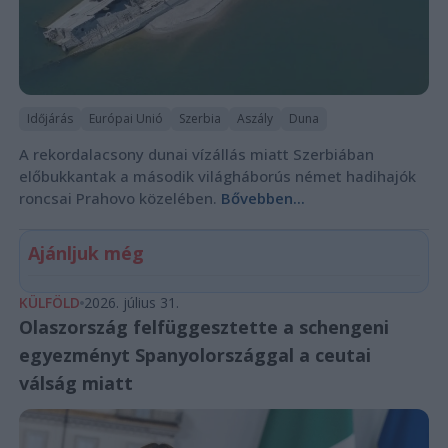
Időjárás
Európai Unió
Szerbia
Aszály
Duna
A rekordalacsony dunai vízállás miatt Szerbiában
előbukkantak a második világháborús német hadihajók
roncsai Prahovo közelében.
Bővebben...
Ajánljuk még
KÜLFÖLD
2026. július 31.
Olaszország felfüggesztette a schengeni
egyezményt Spanyolországgal a ceutai
válság miatt