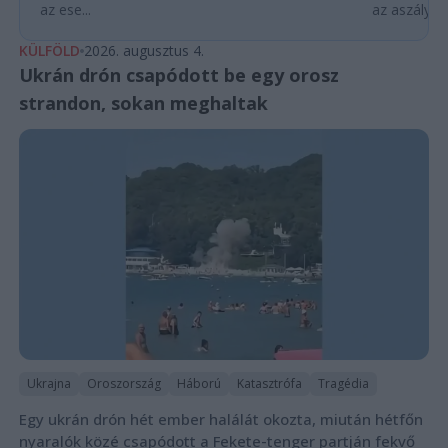
az ese...
az aszályhel
KÜLFÖLD
2026. augusztus 4.
Ukrán drón csapódott be egy orosz
strandon, sokan meghaltak
Ukrajna
Oroszország
Háború
Katasztrófa
Tragédia
Egy ukrán drón hét ember halálát okozta, miután hétfőn
nyaralók közé csapódott a Fekete-tenger partján fekvő