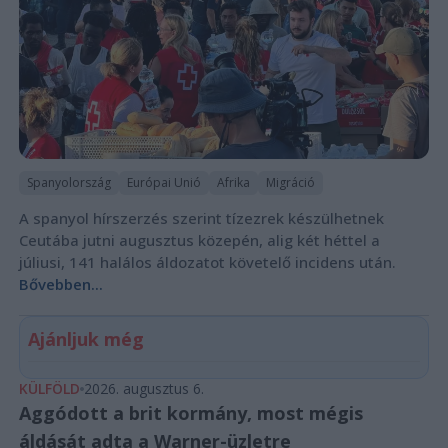
Spanyolország
Európai Unió
Afrika
Migráció
A spanyol hírszerzés szerint tízezrek készülhetnek
Ceutába jutni augusztus közepén, alig két héttel a
júliusi, 141 halálos áldozatot követelő incidens után.
Bővebben...
Ajánljuk még
KÜLFÖLD
2026. augusztus 6.
Aggódott a brit kormány, most mégis
áldását adta a Warner-üzletre