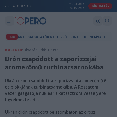
364.50 Ft
2026. Augusztus 9.
TÁMOGATÁS
315.99 Ft
A
MERIKAI KUTATÓK MESTERSÉGES INTELLIGENCIÁVAL HOZTAK LÉTRE A TERMÉSZETBEN NEM LÉTEZŐ VÍRUSOKAT
FRISS
KÜLFÖLD
Olvasási idő: 1 perc
Drón csapódott a zaporizzsjai
atomerőmű turbinacsarnokába
Ukrán drón csapódott a zaporizzsjai atomerőmű 6-
os blokkjának turbinacsarnokába. A Roszatom
vezérigazgatója nukleáris katasztrófa veszélyére
figyelmeztetett.
Ukrán drón csapódott be szombaton az orosz