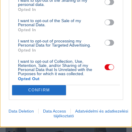
I want to opt-out of the Sharing of my
personal data.
kapott
nem építe
Opted In
Majka életveszélyes SMS-fenyegetés miatt
Lázár János
I want to opt-out of the Sale of my
mondta le sepsiszentgyörgyi fellépését, a zenész
a kormány h
Personal Data.
feljelentést tesz, a Sic Feszt szervezői is elítélték
víztározók
Opted In
az ese...
az aszályhel
I want to opt-out of processing my
KÜLFÖLD
2026. augusztus 4.
Personal Data for Targeted Advertising.
Opted In
Franciaországban is három reaktort
állítottak le a hőség miatt
I want to opt-out of Collection, Use,
Retention, Sale, and/or Sharing of my
Personal Data that Is Unrelated with the
Purposes for which it was collected.
Opted Out
CONFIRM
Data Deletion
Data Access
Adatvédelmi és adatkezelési
tájékoztató