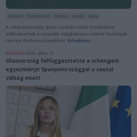
Időjárás
Európai Unió
Szerbia
Aszály
Duna
A rekordalacsony dunai vízállás miatt Szerbiában
előbukkantak a második világháborús német hadihajók
roncsai Prahovo közelében.
Bővebben...
KÜLFÖLD
2026. július 31.
Olaszország felfüggesztette a schengeni
egyezményt Spanyolországgal a ceutai
válság miatt