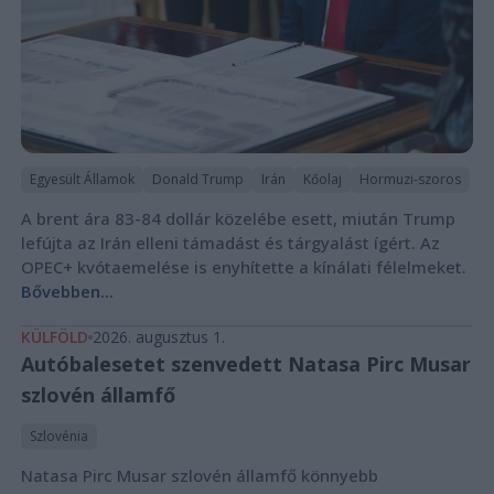
Egyesült Államok
Donald Trump
Irán
Kőolaj
Hormuzi-szoros
A brent ára 83-84 dollár közelébe esett, miután Trump
lefújta az Irán elleni támadást és tárgyalást ígért. Az
OPEC+ kvótaemelése is enyhítette a kínálati félelmeket.
Bővebben...
KÜLFÖLD
2026. augusztus 1.
Autóbalesetet szenvedett Natasa Pirc Musar
szlovén államfő
Szlovénia
Natasa Pirc Musar szlovén államfő könnyebb