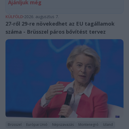
Ajánljuk még
KÜLFÖLD
2026. augusztus 7.
27-ről 29-re növekedhet az EU tagállamok
száma - Brüsszel páros bővítést tervez
Brüsszel
Európai Unió
Népszavazás
Montenegró
Izland