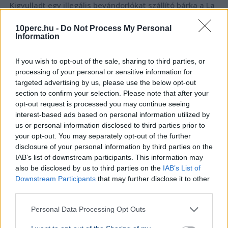
Kigyulladt egy illegális bevándorlókat szállító bárka a La
Manche-csatornán, a francia és brit parti őrség 157
embert mentett ki a vízből.
Bővebben...
10perc.hu -
Do Not Process My Personal
Information
Politika
If you wish to opt-out of the sale, sharing to third parties, or
processing of your personal or sensitive information for
targeted advertising by us, please use the below opt-out
section to confirm your selection. Please note that after your
opt-out request is processed you may continue seeing
interest-based ads based on personal information utilized by
us or personal information disclosed to third parties prior to
your opt-out. You may separately opt-out of the further
disclosure of your personal information by third parties on the
IAB’s list of downstream participants. This information may
also be disclosed by us to third parties on the
IAB’s List of
Downstream Participants
that may further disclose it to other
third parties.
KULTÚRA
BELFÖLD
Personal Data Processing Opt Outs
Majka lemondta a sepsiszentgyörgyi
Lázár Ján
koncertjét - Életveszélyes fenyegetést
Őrültség 