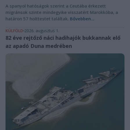
A spanyol hatóságok szerint a Ceutába érkezett
migránsok szinte mindegyike visszatért Marokkóba, a
határon 57 holttestet találtak.
Bővebben...
KÜLFÖLD
2026. augusztus 1.
82 éve rejtőző náci hadihajók bukkannak elő
az apadó Duna medrében