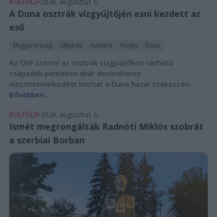
KÜLFÖLD
2026. augusztus 6.
A Duna osztrák vízgyűjtőjén esni kezdett az
eső
Magyarország
Időjárás
Ausztria
Aszály
Duna
Az OVF szerint az osztrák vízgyűjtőkön várható
csapadék pénteken akár deciméteres
vízszintemelkedést hozhat a Duna hazai szakaszán.
Bővebben...
KÜLFÖLD
2026. augusztus 6.
Ismét megrongálták Radnóti Miklós szobrát
a szerbiai Borban