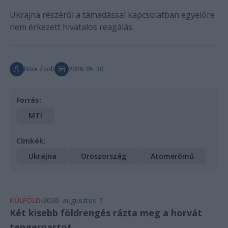
Ukrajna részéről a támadással kapcsolatban egyelőre
nem érkezett hivatalos reagálás.
Bűte Zsolt
2026. 05. 30.
Forrás:
MTI
Címkék:
Ukrajna
Oroszország
Atomerőmű
KÜLFÖLD
2026. augusztus 7.
Két kisebb földrengés rázta meg a horvát
tengerpartot