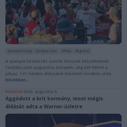
Spanyolország
Európai Unió
Afrika
Migráció
A spanyol hírszerzés szerint tízezrek készülhetnek
Ceutába jutni augusztus közepén, alig két héttel a
júliusi, 141 halálos áldozatot követelő incidens után.
Bővebben...
KÜLFÖLD
2026. augusztus 6.
Aggódott a brit kormány, most mégis
áldását adta a Warner-üzletre