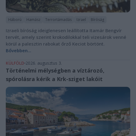
Háború
Hamász
Terrortámadás
Izrael
Bíróság
Izraeli bíróság ideiglenesen leállította Itamár Bengvír
tervét, amely szerint krokodilokkal teli vizesárok venné
körül a palesztin rabokat őrző Keciot börtönt.
Bővebben...
KÜLFÖLD
2026. augusztus 3.
Történelmi mélységben a víztározó,
spórolásra kérik a Krk-sziget lakóit