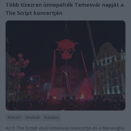
Több tízezren ünnepelték Temesvár napját a
The Script koncertjén
Koncert
Fesztivál
Románia
Az ír The Script első temesvári koncertje és a Meraviglia