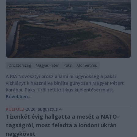
Oroszország
Magyar Péter
Paks
Atomerőmű
A RIA Novosztyi orosz állami hírügynökség a paksi
vízhiányt kihasználva bírálta gúnyosan Magyar Pétert
korábbi, Paks II-ről tett kritikus kijelentései miatt.
Bővebben...
KÜLFÖLD
2026. augusztus 4.
Tizenkét évig hallgatta a mesét a NATO-
tagságról, most feladta a londoni ukrán
nagykövet