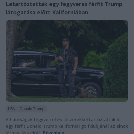
Letartóztattak egy fegyveres férfit Trump
látogatása előtt Kaliforniában
USA
Donald Trump
A hatóságok fegyverrel és lőszerekkel tartóztattak le
egy férfit Donald Trump kaliforniai golfklubjánál az elnök
látogatása előtt.
Bővebben...