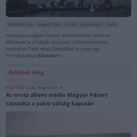
Franciaország
Magyar Péter
Aszály
Atomerőmű
Duna
Franciaországban három atomerőművi reaktort
állítottak le a folyók alacsony vízhozama miatt,
miközben Paks négy blokkjából is csak egy
termel.&nbsp;
Bővebben...
Ajánljuk még
KÜLFÖLD
2026. augusztus 4.
Az orosz állami média Magyar Pétert
támadta a paksi válság kapcsán