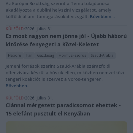
Az Európai Bizottság szerint a Temu tulajdonosa
akadályozta a dublini helyszíni vizsgálatot, amely
külföldi állami támogatásokat vizsgált.
Bővebben...
KÜLFÖLD
2026. július 31.
Ez most nagyon nem jönne jól - Újabb háború
kitörése fenyegeti a Közel-Keletet
Háború
Irán
Gazdaság
Hormuzi-szoros
Szaúd-Arábia
Jemeni források szerint Szaúd-Arábia szárazföldi
offenzívára készül a húszik ellen, miközben nemzetközi
tengeri koalíciót is szervez a Vörös-tengeren.
Bővebben...
KÜLFÖLD
2026. július 31.
Ciánnal mérgezett paradicsomot ehettek -
15 elefánt pusztult el Kenyában