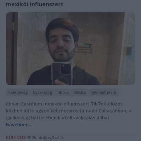
mexikói influenszert
Rendőrség
Gyilkosság
TikTok
Mexikó
Gyorsétterem
César Gastélum mexikói influenszert TikTok-élőzés
közben lőtte agyon két motoros támadó Culiacánban, a
gyilkosság hátterében kartellrivalizálás állhat.
Bővebben...
KÜLFÖLD
2026. augusztus 5.