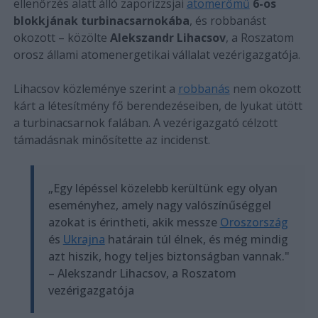
ellenőrzés alatt álló zaporizzsjai
atomerőmű
6-os
blokkjának turbinacsarnokába
, és robbanást
okozott – közölte
Alekszandr Lihacsov
, a Roszatom
orosz állami atomenergetikai vállalat vezérigazgatója.
Lihacsov közleménye szerint a
robbanás
nem okozott
kárt a létesítmény fő berendezéseiben, de lyukat ütött
a turbinacsarnok falában. A vezérigazgató célzott
támadásnak minősítette az incidenst.
„Egy lépéssel közelebb kerültünk egy olyan
eseményhez, amely nagy valószínűséggel
azokat is érintheti, akik messze
Oroszország
és
Ukrajna
határain túl élnek, és még mindig
azt hiszik, hogy teljes biztonságban vannak."
– Alekszandr Lihacsov, a Roszatom
vezérigazgatója