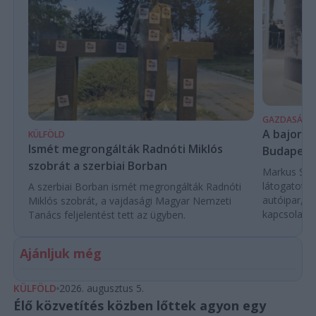
GAZDASÁG
A bajor m
KÜLFÖLD
Ismét megrongálták Radnóti Miklós
Budapest
szobrát a szerbiai Borban
Markus Söde
látogatott 
A szerbiai Borban ismét megrongálták Radnóti
autóipar, a
Miklós szobrát, a vajdasági Magyar Nemzeti
kapcsolatok 
Tanács feljelentést tett az ügyben.
Ajánljuk még
KÜLFÖLD
2026. augusztus 5.
Élő közvetítés közben lőttek agyon egy