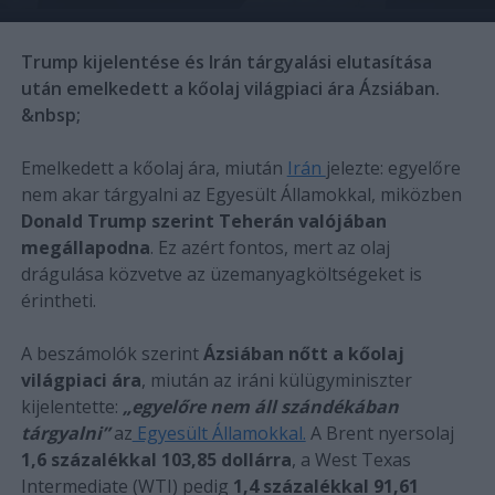
Trump kijelentése és Irán tárgyalási elutasítása
után emelkedett a kőolaj világpiaci ára Ázsiában.
&nbsp;
Emelkedett a kőolaj ára, miután
Irán
jelezte: egyelőre
nem akar tárgyalni az Egyesült Államokkal, miközben
Donald Trump szerint Teherán valójában
megállapodna
. Ez azért fontos, mert az olaj
drágulása közvetve az üzemanyagköltségeket is
érintheti.
A beszámolók szerint
Ázsiában nőtt a kőolaj
világpiaci ára
, miután az iráni külügyminiszter
kijelentette:
„egyelőre nem áll szándékában
tárgyalni”
az
Egyesült Államokkal.
A Brent nyersolaj
1,6 százalékkal 103,85 dollárra
, a West Texas
Intermediate (WTI) pedig
1,4 százalékkal 91,61