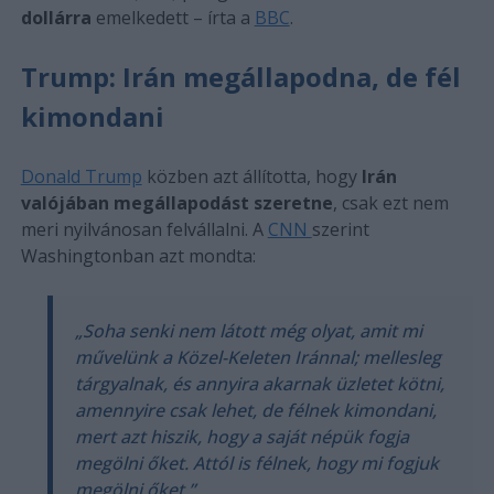
dollárra
emelkedett – írta a
BBC
.
Trump: Irán megállapodna, de fél
kimondani
Donald Trump
közben azt állította, hogy
Irán
valójában megállapodást szeretne
, csak ezt nem
meri nyilvánosan felvállalni. A
CNN
szerint
Washingtonban azt mondta:
„Soha senki nem látott még olyat, amit mi
művelünk a Közel-Keleten Iránnal; mellesleg
tárgyalnak, és annyira akarnak üzletet kötni,
amennyire csak lehet, de félnek kimondani,
mert azt hiszik, hogy a saját népük fogja
megölni őket. Attól is félnek, hogy mi fogjuk
megölni őket.”