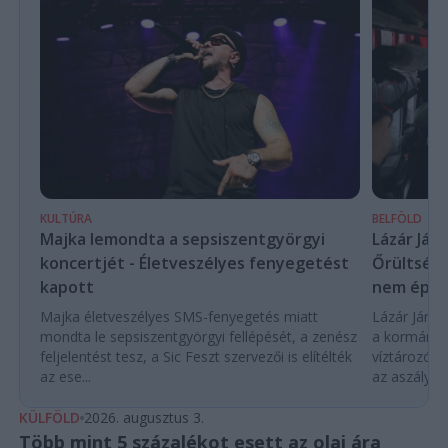
KULTÚRA
BELFÖLD
Majka lemondta a sepsiszentgyörgyi
Lázár Ján
koncertjét - Életveszélyes fenyegetést
Őrültség 
kapott
nem építe
Majka életveszélyes SMS-fenyegetés miatt
Lázár János
mondta le sepsiszentgyörgyi fellépését, a zenész
a kormány h
feljelentést tesz, a Sic Feszt szervezői is elítélték
víztározók
az ese...
az aszályhel
KÜLFÖLD
2026. augusztus 3.
Több mint 5 százalékot esett az olaj ára