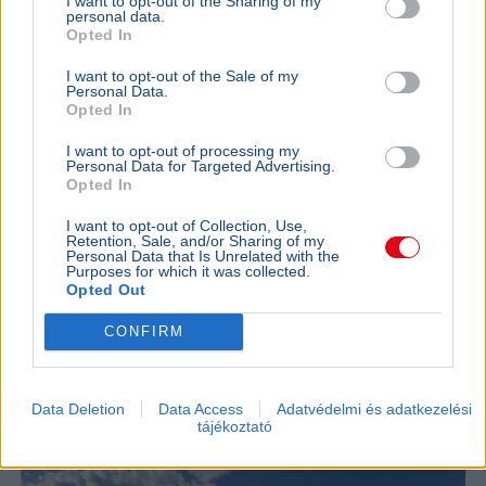
I want to opt-out of the Sharing of my
personal data.
Opted In
I want to opt-out of the Sale of my
Personal Data.
Opted In
I want to opt-out of processing my
Personal Data for Targeted Advertising.
Opted In
Háború
Hamász
Terrortámadás
Izrael
Bíróság
I want to opt-out of Collection, Use,
Retention, Sale, and/or Sharing of my
Izraeli bíróság ideiglenesen leállította Itamár Bengvír
Personal Data that Is Unrelated with the
tervét, amely szerint krokodilokkal teli vizesárok venné
Purposes for which it was collected.
Opted Out
körül a palesztin rabokat őrző Keciot börtönt.
Bővebben...
CONFIRM
KÜLFÖLD
2026. augusztus 3.
Történelmi mélységben a víztározó,
Data Deletion
Data Access
Adatvédelmi és adatkezelési
spórolásra kérik a Krk-sziget lakóit
tájékoztató