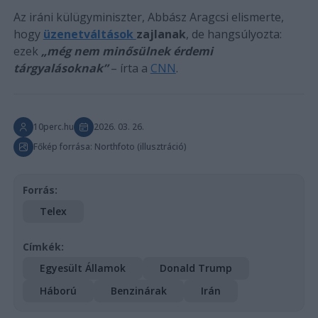
Az iráni külügyminiszter, Abbász Aragcsi elismerte,
hogy
üzenetváltások
zajlanak
, de hangsúlyozta:
ezek
„még nem minősülnek érdemi
tárgyalásoknak”
– írta a
CNN
.
10perc.hu
2026. 03. 26.
Főkép forrása: Northfoto (illusztráció)
Forrás:
Telex
Címkék:
Egyesült Államok
Donald Trump
Háború
Benzinárak
Irán