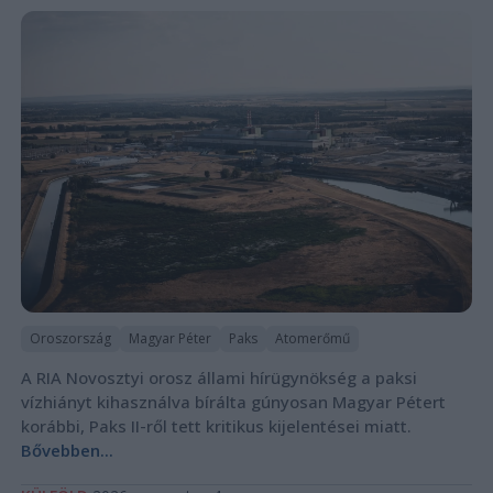
Oroszország
Magyar Péter
Paks
Atomerőmű
A RIA Novosztyi orosz állami hírügynökség a paksi
vízhiányt kihasználva bírálta gúnyosan Magyar Pétert
korábbi, Paks II-ről tett kritikus kijelentései miatt.
Bővebben...