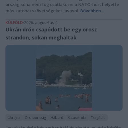
ország soha nem fog csatlakozni a NATO-hoz, helyette
más katonai szövetségeket javasol.
Bővebben...
KÜLFÖLD
2026. augusztus 4.
Ukrán drón csapódott be egy orosz
strandon, sokan meghaltak
Ukrajna
Oroszország
Háború
Katasztrófa
Tragédia
Egy ukrán drón hét ember halálát okozta, miután hétfőn