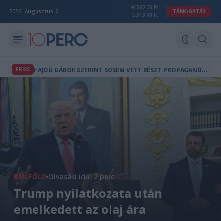
362.08 Ft
2026. Augusztus 6.
TÁMOGATÁS
313.38 Ft
H
AJDÚ GÁBOR SZERINT SOSEM VETT RÉSZT PROPAGANDAMŰSOROK KÉSZÍTÉSÉBEN
FRISS
KÜLFÖLD
Olvasási idő: 2 perc
Trump nyilatkozata után
emelkedett az olaj ára