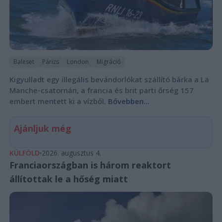
Baleset
Párizs
London
Migráció
Kigyulladt egy illegális bevándorlókat szállító bárka a La
Manche-csatornán, a francia és brit parti őrség 157
embert mentett ki a vízből.
Bővebben...
Ajánljuk még
KÜLFÖLD
2026. augusztus 4.
Franciaországban is három reaktort
állítottak le a hőség miatt