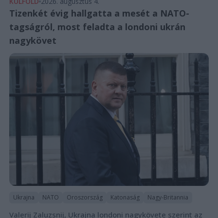
KÜLFÖLD
2026. augusztus 4.
Tizenkét évig hallgatta a mesét a NATO-
tagságról, most feladta a londoni ukrán
nagykövet
Ukrajna
NATO
Oroszország
Katonaság
Nagy-Britannia
Valerij Zaluzsnij, Ukrajna londoni nagykövete szerint az