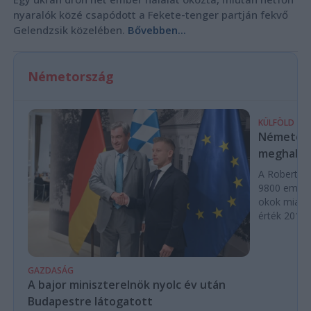
nyaralók közé csapódott a Fekete-tenger partján fekvő
Gelendzsik közelében.
Bővebben...
Németország
KÜLFÖLD
Németors
meghalta
A Robert Koc
9800 ember
okok miatt
érték 2016 
GAZDASÁG
A bajor miniszterelnök nyolc év után
Budapestre látogatott