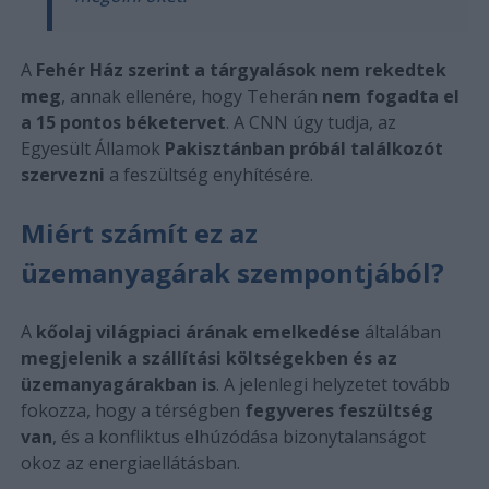
A
Fehér Ház szerint a tárgyalások nem rekedtek
meg
, annak ellenére, hogy Teherán
nem fogadta el
a 15 pontos béketervet
. A CNN úgy tudja, az
Egyesült Államok
Pakisztánban próbál találkozót
szervezni
a feszültség enyhítésére.
Miért számít ez az
üzemanyagárak szempontjából?
A
kőolaj világpiaci árának emelkedése
általában
megjelenik a szállítási költségekben és az
üzemanyagárakban is
. A jelenlegi helyzetet tovább
fokozza, hogy a térségben
fegyveres feszültség
van
, és a konfliktus elhúzódása bizonytalanságot
okoz az energiaellátásban.