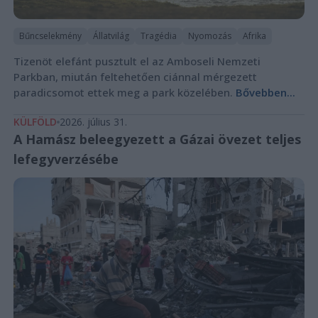
Bűncselekmény
Állatvilág
Tragédia
Nyomozás
Afrika
Tizenöt elefánt pusztult el az Amboseli Nemzeti
Parkban, miután feltehetően ciánnal mérgezett
paradicsomot ettek meg a park közelében.
Bővebben...
KÜLFÖLD
2026. július 31.
A Hamász beleegyezett a Gázai övezet teljes
lefegyverzésébe