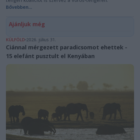
tengeri koalíciót is szervez a Vörös-tengeren.
Bővebben...
Ajánljuk még
KÜLFÖLD
2026. július 31.
Ciánnal mérgezett paradicsomot ehettek -
15 elefánt pusztult el Kenyában