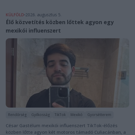
KÜLFÖLD
2026. augusztus 5.
Élő közvetítés közben lőttek agyon egy
mexikói influenszert
Rendőrség
Gyilkosság
TikTok
Mexikó
Gyorsétterem
César Gastélum mexikói influenszert TikTok-élőzés
közben lőtte agyon két motoros támadó Culiacánban, a