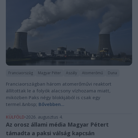
Franciaország
Magyar Péter
Aszály
Atomerőmű
Duna
Franciaországban három atomerőművi reaktort
állítottak le a folyók alacsony vízhozama miatt,
miközben Paks négy blokkjából is csak egy
termel.&nbsp;
Bővebben...
KÜLFÖLD
2026. augusztus 4.
Az orosz állami média Magyar Pétert
támadta a paksi válság kapcsán