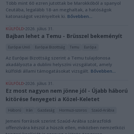
Több mint 60 ezren jutottak be Marokkóból a spanyol
Ceutába, legalább 18-an meghaltak, a hatóságok
katonaságot vezényeltek ki.
Bővebben...
KÜLFÖLD
2026. július 31.
Bajban lehet a Temu - Brüsszel bekeményít
Európai Unió
Európai Bizottság
Temu
Európa
Az Európai Bizottság szerint a Temu tulajdonosa
akadályozta a dublini helyszíni vizsgálatot, amely
külföldi állami támogatásokat vizsgált.
Bővebben...
KÜLFÖLD
2026. július 31.
Ez most nagyon nem jönne jól - Újabb háború
kitörése fenyegeti a Közel-Keletet
Háború
Irán
Gazdaság
Hormuzi-szoros
Szaúd-Arábia
Jemeni források szerint Szaúd-Arábia szárazföldi
offenzívára készül a húszik ellen, miközben nemzetközi