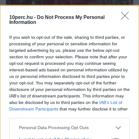
10perc.hu -
Do Not Process My Personal
Information
If you wish to opt-out of the sale, sharing to third parties, or
processing of your personal or sensitive information for
Koncert
Fesztivál
Románia
targeted advertising by us, please use the below opt-out
Az ír The Script első temesvári koncertje és a Meraviglia
section to confirm your selection. Please note that after your
légi akrobatikus premier is a City Celebration fesztivál
opt-out request is processed you may continue seeing
kiemelt pillanata volt a városnapon.
Bővebben...
interest-based ads based on personal information utilized by
us or personal information disclosed to third parties prior to
KÜLFÖLD
2026. augusztus 3.
your opt-out. You may separately opt-out of the further
Bíróság állította meg a krokodilokkal őrzött
disclosure of your personal information by third parties on the
IAB’s list of downstream participants. This information may
börtön tervét Izraelben
also be disclosed by us to third parties on the
IAB’s List of
Downstream Participants
that may further disclose it to other
third parties.
Personal Data Processing Opt Outs