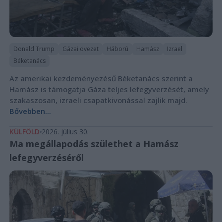
Donald Trump
Gázai övezet
Háború
Hamász
Izrael
Béketanács
Az amerikai kezdeményezésű Béketanács szerint a
Hamász is támogatja Gáza teljes lefegyverzését, amely
szakaszosan, izraeli csapatkivonással zajlik majd.
Bővebben...
KÜLFÖLD
2026. július 30.
Ma megállapodás születhet a Hamász
lefegyverzéséről