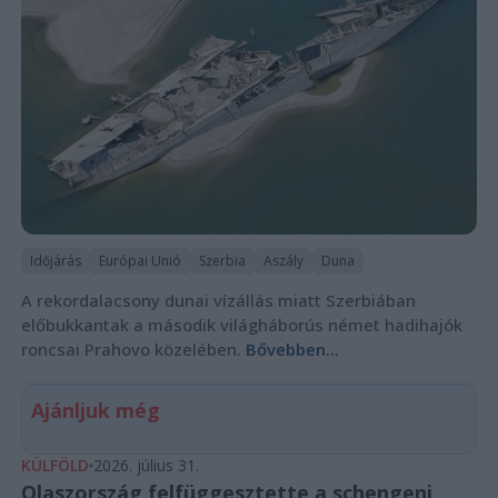
Időjárás
Európai Unió
Szerbia
Aszály
Duna
A rekordalacsony dunai vízállás miatt Szerbiában
előbukkantak a második világháborús német hadihajók
roncsai Prahovo közelében.
Bővebben...
Ajánljuk még
KÜLFÖLD
2026. július 31.
Olaszország felfüggesztette a schengeni