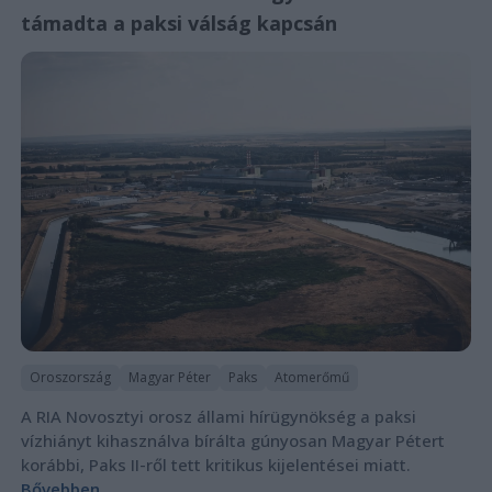
támadta a paksi válság kapcsán
Oroszország
Magyar Péter
Paks
Atomerőmű
A RIA Novosztyi orosz állami hírügynökség a paksi
vízhiányt kihasználva bírálta gúnyosan Magyar Pétert
korábbi, Paks II-ről tett kritikus kijelentései miatt.
Bővebben...