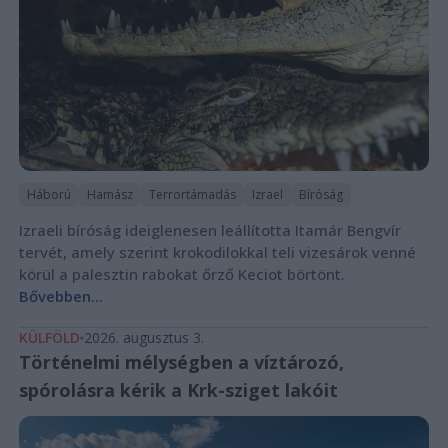
Háború
Hamász
Terrortámadás
Izrael
Bíróság
Izraeli bíróság ideiglenesen leállította Itamár Bengvír
tervét, amely szerint krokodilokkal teli vizesárok venné
körül a palesztin rabokat őrző Keciot börtönt.
Bővebben...
KÜLFÖLD
2026. augusztus 3.
Történelmi mélységben a víztározó,
spórolásra kérik a Krk-sziget lakóit