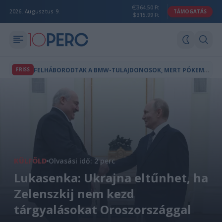
364.50 Ft
2026. Augusztus 9.
TÁMOGATÁS
315.99 Ft
F
ELHÁBORODTAK A BMW-TULAJDONOSOK, MERT PÓKEMBER-REKLÁM JELENT MEG AZ AUTÓIK FEDÉLZETI KÉPERNYŐJÉN
FRISS
KÜLFÖLD
Olvasási idő: 2 perc
Lukasenka: Ukrajna eltűnhet, ha
Zelenszkij nem kezd
tárgyalásokat Oroszországgal