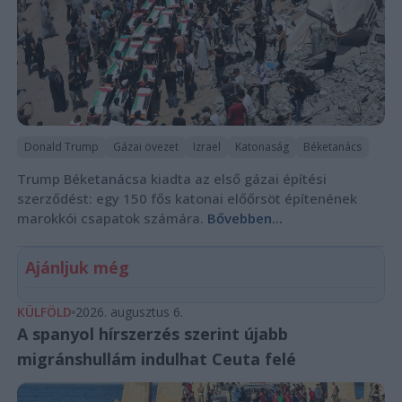
Donald Trump
Gázai övezet
Izrael
Katonaság
Béketanács
Trump Béketanácsa kiadta az első gázai építési
szerződést: egy 150 fős katonai előőrsöt építenének
marokkói csapatok számára.
Bővebben...
Ajánljuk még
KÜLFÖLD
2026. augusztus 6.
A spanyol hírszerzés szerint újabb
migránshullám indulhat Ceuta felé