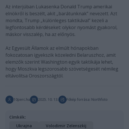
Az interjúban Lukasenka Donald Trump amerikai
elnökről is beszélt, akit „barátunknak” nevezett. Azt
mondta, Trump „különleges taktikával” kezeli a
legfontosabb kérdéseket: olykor nyomást gyakorol,
máskor visszalép, ha az előnyös.
Az Egyesült Államok az elmúlt hónapokban
fokozatosan igyekszik közeledni Belaruszhoz, amit
elemzők szerint Washington egyik taktikája lehet,
hogy Moszkva legszorosabb szövetségesét némileg
eltávolítsa Oroszországtól.
10perc.hu
2025. 10. 13.
Főkép forrása: Northfoto
Címkék:
Ukrajna
Volodimir Zelenszkij