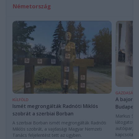
Németország
GAZDASÁG
A bajor m
KÜLFÖLD
Ismét megrongálták Radnóti Miklós
Budapest
szobrát a szerbiai Borban
Markus Söde
látogatott 
A szerbiai Borban ismét megrongálták Radnóti
autóipar, a
Miklós szobrát, a vajdasági Magyar Nemzeti
kapcsolatok 
Tanács feljelentést tett az ügyben.