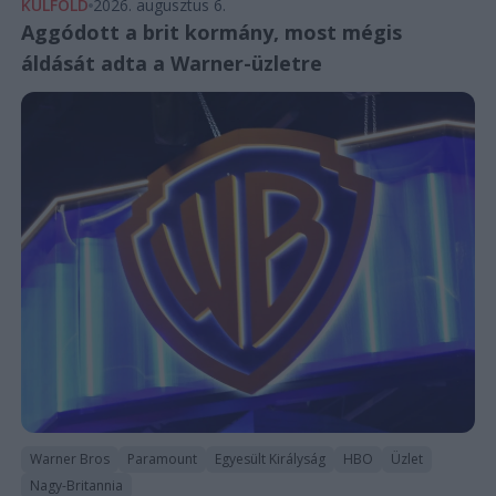
KÜLFÖLD
2026. augusztus 6.
Aggódott a brit kormány, most mégis
áldását adta a Warner-üzletre
Warner Bros
Paramount
Egyesült Királyság
HBO
Üzlet
Nagy-Britannia