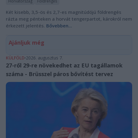
Horvátország
Földrengés
Két kisebb, 3,5-ös és 2,7-es magnitúdójú földrengés
rázta meg pénteken a horvát tengerpartot, károkról nem
érkezett jelentés.
Bővebben...
Ajánljuk még
KÜLFÖLD
2026. augusztus 7.
27-ről 29-re növekedhet az EU tagállamok
száma - Brüsszel páros bővítést tervez