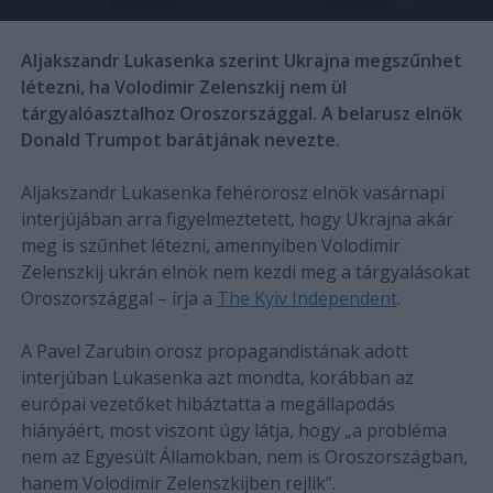
Aljakszandr Lukasenka szerint Ukrajna megszűnhet
létezni, ha Volodimir Zelenszkij nem ül
tárgyalóasztalhoz Oroszországgal. A belarusz elnök
Donald Trumpot barátjának nevezte.
Aljakszandr Lukasenka fehérorosz elnök vasárnapi
interjújában arra figyelmeztetett, hogy Ukrajna akár
meg is szűnhet létezni, amennyiben Volodimir
Zelenszkij ukrán elnök nem kezdi meg a tárgyalásokat
Oroszországgal – írja a
The Kyiv Independent
.
A Pavel Zarubin orosz propagandistának adott
interjúban Lukasenka azt mondta, korábban az
európai vezetőket hibáztatta a megállapodás
hiányáért, most viszont úgy látja, hogy „a probléma
nem az Egyesült Államokban, nem is Oroszországban,
hanem Volodimir Zelenszkijben rejlik”.