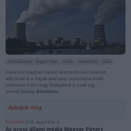
Franciaország
Magyar Péter
Aszály
Atomerőmű
Duna
Franciaországban három atomerőművi reaktort
állítottak le a folyók alacsony vízhozama miatt,
miközben Paks négy blokkjából is csak egy
termel.&nbsp;
Bővebben...
Ajánljuk még
KÜLFÖLD
2026. augusztus 4.
Az orosz állami média Magyar Pétert