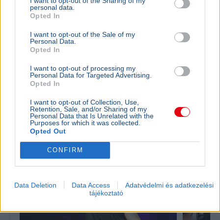
I want to opt-out of the Sharing of my
personal data.
Opted In
I want to opt-out of the Sale of my
Personal Data.
Opted In
Baleset
Párizs
London
Migráció
Kigyulladt egy illegális bevándorlókat szállító bárka a La
I want to opt-out of processing my
Personal Data for Targeted Advertising.
Manche-csatornán, a francia és brit parti őrség 157
Opted In
embert mentett ki a vízből.
Bővebben...
I want to opt-out of Collection, Use,
Retention, Sale, and/or Sharing of my
Personal Data that Is Unrelated with the
Politika
Purposes for which it was collected.
Opted Out
CONFIRM
Data Deletion
Data Access
Adatvédelmi és adatkezelési
tájékoztató