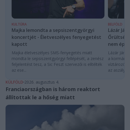
KULTÚRA
BELFÖLD
Majka lemondta a sepsiszentgyörgyi
Lázár Ján
koncertjét - Életveszélyes fenyegetést
Őrültség 
kapott
nem építe
Majka életveszélyes SMS-fenyegetés miatt
Lázár János
mondta le sepsiszentgyörgyi fellépését, a zenész
a kormány h
feljelentést tesz, a Sic Feszt szervezői is elítélték
víztározók
az ese...
az aszályhel
KÜLFÖLD
2026. augusztus 4.
Franciaországban is három reaktort
állítottak le a hőség miatt