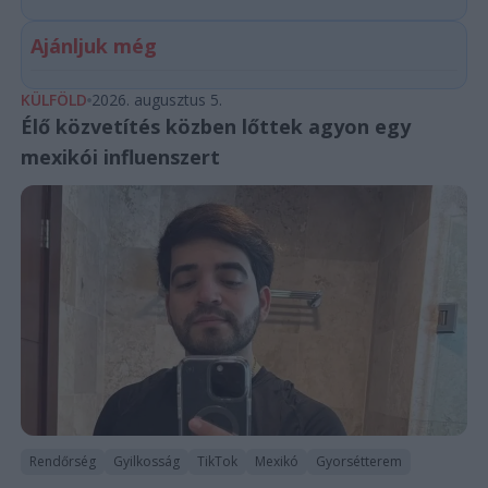
Ajánljuk még
KÜLFÖLD
2026. augusztus 5.
Élő közvetítés közben lőttek agyon egy
mexikói influenszert
Rendőrség
Gyilkosság
TikTok
Mexikó
Gyorsétterem