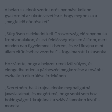
A belarusz elnök szerint erős nyomást kellene
gyakorolni az ukrán vezetésre, hogy meghozza a
„megfelelő döntéseket”.
„Sürgősen cselekedni kell. Oroszország előrenyomul a
frontvonalakon, és ezt felelősségteljesen állítom, mert
minden nap figyelemmel kísérem, és ez Ukrajna mint
állam eltűnéséhez vezethet” – fogalmazott Lukasenka.
Hozzátette, hogy a helyzet rendkívül súlyos, és
elengedhetetlen a párbeszéd megkezdése a további
eszkaláció elkerülése érdekében.
„Szeretném, ha Ukrajna elnöke meghallgatná
javaslataimat, és megértené, hogy senki sem hoz
boldogságot Ukrajnának a szláv államokon kívül” –
mondta.