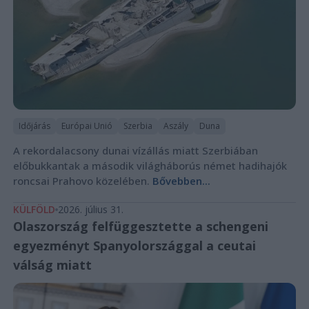
Időjárás
Európai Unió
Szerbia
Aszály
Duna
A rekordalacsony dunai vízállás miatt Szerbiában
előbukkantak a második világháborús német hadihajók
roncsai Prahovo közelében.
Bővebben...
KÜLFÖLD
2026. július 31.
Olaszország felfüggesztette a schengeni
egyezményt Spanyolországgal a ceutai
válság miatt