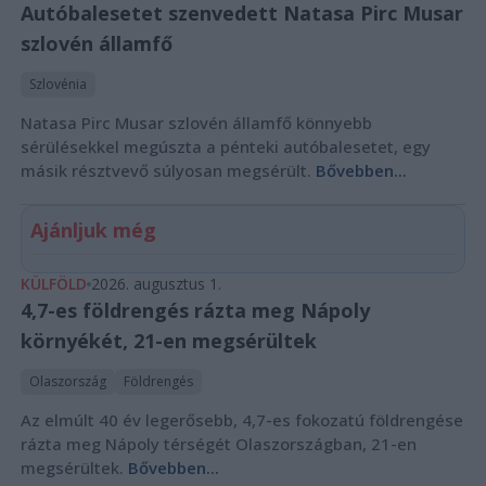
Autóbalesetet szenvedett Natasa Pirc Musar
szlovén államfő
Szlovénia
Natasa Pirc Musar szlovén államfő könnyebb
sérülésekkel megúszta a pénteki autóbalesetet, egy
másik résztvevő súlyosan megsérült.
Bővebben...
Ajánljuk még
KÜLFÖLD
2026. augusztus 1.
4,7-es földrengés rázta meg Nápoly
környékét, 21-en megsérültek
Olaszország
Földrengés
Az elmúlt 40 év legerősebb, 4,7-es fokozatú földrengése
rázta meg Nápoly térségét Olaszországban, 21-en
megsérültek.
Bővebben...