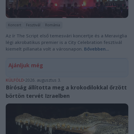
Koncert
Fesztivál
Románia
Az ír The Script első temesvári koncertje és a Meraviglia
légi akrobatikus premier is a City Celebration fesztivál
kiemelt pillanata volt a városnapon.
Bővebben...
Ajánljuk még
KÜLFÖLD
2026. augusztus 3.
Bíróság állította meg a krokodilokkal őrzött
börtön tervét Izraelben