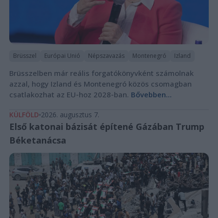
Brüsszel
Európai Unió
Népszavazás
Montenegró
Izland
Brüsszelben már reális forgatókönyvként számolnak
azzal, hogy Izland és Montenegró közös csomagban
csatlakozhat az EU-hoz 2028-ban.
Bővebben...
KÜLFÖLD
2026. augusztus 7.
Első katonai bázisát építené Gázában Trump
Béketanácsa