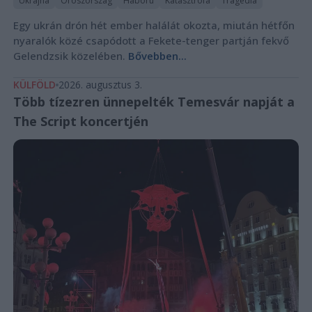
Ukrajna
Oroszország
Háború
Katasztrófa
Tragédia
Egy ukrán drón hét ember halálát okozta, miután hétfőn
nyaralók közé csapódott a Fekete-tenger partján fekvő
Gelendzsik közelében.
Bővebben...
KÜLFÖLD
2026. augusztus 3.
Több tízezren ünnepelték Temesvár napját a
The Script koncertjén