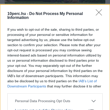
USA
Donald Trump
10perc.hu -
Do Not Process My Personal
Information
A hatóságok fegyverrel és lőszerekkel tartóztattak le
egy férfit Donald Trump kaliforniai golfklubjánál az elnök
If you wish to opt-out of the sale, sharing to third parties, or
látogatása előtt.
Bővebben...
processing of your personal or sensitive information for
targeted advertising by us, please use the below opt-out
KÜLFÖLD
2026. augusztus 4.
section to confirm your selection. Please note that after your
157 embert mentett ki a parti őrség egy égő
opt-out request is processed you may continue seeing
bárkából a La Manche-csatornán
interest-based ads based on personal information utilized by
us or personal information disclosed to third parties prior to
your opt-out. You may separately opt-out of the further
disclosure of your personal information by third parties on the
IAB’s list of downstream participants. This information may
also be disclosed by us to third parties on the
IAB’s List of
Downstream Participants
that may further disclose it to other
third parties.
Personal Data Processing Opt Outs