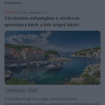
Bővebben...
KÜLFÖLD
2026. augusztus 3.
Történelmi mélységben a víztározó,
spórolásra kérik a Krk-sziget lakóit
Horvátország
Hőség
A horvátországi Krk sziget önkormányzatai
víztakarékosságra kérik a lakosokat és turistákat, mivel