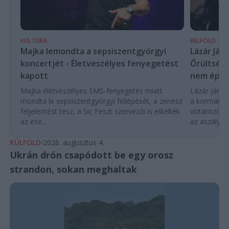
KULTÚRA
BELFÖLD
Majka lemondta a sepsiszentgyörgyi
Lázár Ján
koncertjét - Életveszélyes fenyegetést
Őrültség 
kapott
nem építe
Majka életveszélyes SMS-fenyegetés miatt
Lázár János
mondta le sepsiszentgyörgyi fellépését, a zenész
a kormány h
feljelentést tesz, a Sic Feszt szervezői is elítélték
víztározók
az ese...
az aszályhel
KÜLFÖLD
2026. augusztus 4.
Ukrán drón csapódott be egy orosz
strandon, sokan meghaltak