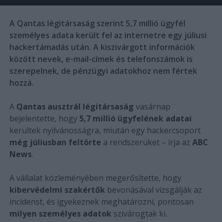
A Qantas légitársaság szerint 5,7 millió ügyfél
személyes adata került fel az internetre egy júliusi
hackertámadás után. A kiszivárgott információk
között nevek, e-mail-címek és telefonszámok is
szerepelnek, de pénzügyi adatokhoz nem fértek
hozzá.
A
Qantas ausztrál légitársaság
vasárnap
bejelentette, hogy
5,7 millió ügyfelének adatai
kerültek nyilvánosságra, miután egy hackercsoport
még júliusban feltörte
a rendszerüket – írja az
ABC
News
.
A vállalat közleményében megerősítette, hogy
kibervédelmi szakértők
bevonásával vizsgálják az
incidenst, és igyekeznek meghatározni, pontosan
milyen személyes adatok
szivárogtak ki.