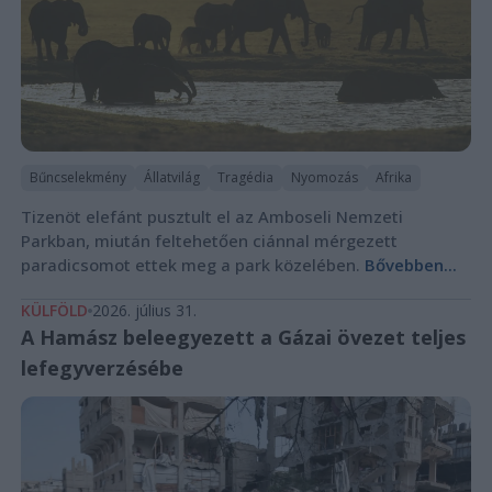
Bűncselekmény
Állatvilág
Tragédia
Nyomozás
Afrika
Tizenöt elefánt pusztult el az Amboseli Nemzeti
Parkban, miután feltehetően ciánnal mérgezett
paradicsomot ettek meg a park közelében.
Bővebben...
KÜLFÖLD
2026. július 31.
A Hamász beleegyezett a Gázai övezet teljes
lefegyverzésébe