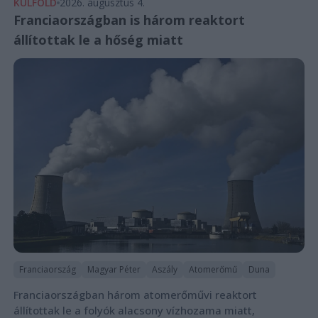
KÜLFÖLD
2026. augusztus 4.
Franciaországban is három reaktort
állítottak le a hőség miatt
Franciaország
Magyar Péter
Aszály
Atomerőmű
Duna
Franciaországban három atomerőművi reaktort
állítottak le a folyók alacsony vízhozama miatt,