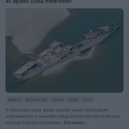
az apadó Duna medrében
Időjárás
Európai Unió
Szerbia
Aszály
Duna
A rekordalacsony dunai vízállás miatt Szerbiában
előbukkantak a második világháborús német hadihajók
roncsai Prahovo közelében.
Bővebben...