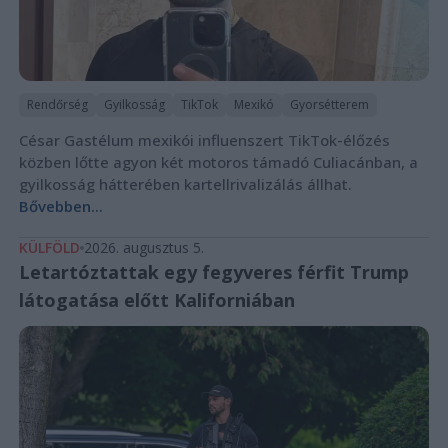
Rendőrség
Gyilkosság
TikTok
Mexikó
Gyorsétterem
César Gastélum mexikói influenszert TikTok-élőzés
közben lőtte agyon két motoros támadó Culiacánban, a
gyilkosság hátterében kartellrivalizálás állhat.
Bővebben...
KÜLFÖLD
2026. augusztus 5.
Letartóztattak egy fegyveres férfit Trump
látogatása előtt Kaliforniában