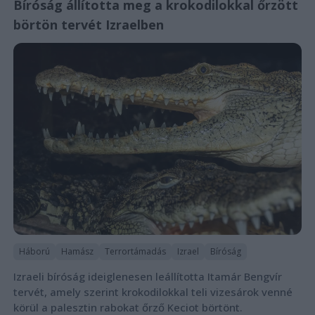
Bíróság állította meg a krokodilokkal őrzött
börtön tervét Izraelben
Háború
Hamász
Terrortámadás
Izrael
Bíróság
Izraeli bíróság ideiglenesen leállította Itamár Bengvír
tervét, amely szerint krokodilokkal teli vizesárok venné
körül a palesztin rabokat őrző Keciot börtönt.