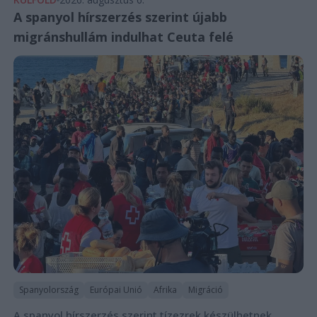
A spanyol hírszerzés szerint újabb
migránshullám indulhat Ceuta felé
Spanyolország
Európai Unió
Afrika
Migráció
A spanyol hírszerzés szerint tízezrek készülhetnek