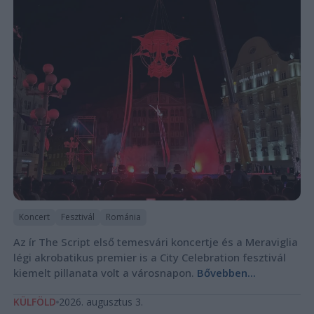
Koncert
Fesztivál
Románia
Az ír The Script első temesvári koncertje és a Meraviglia
légi akrobatikus premier is a City Celebration fesztivál
kiemelt pillanata volt a városnapon.
Bővebben...
KÜLFÖLD
2026. augusztus 3.