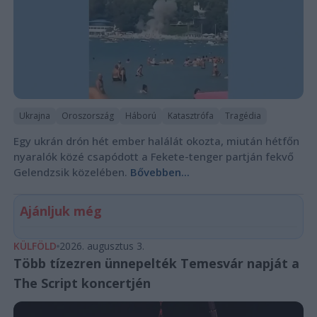
Ukrajna
Oroszország
Háború
Katasztrófa
Tragédia
Egy ukrán drón hét ember halálát okozta, miután hétfőn
nyaralók közé csapódott a Fekete-tenger partján fekvő
Gelendzsik közelében.
Bővebben...
Ajánljuk még
KÜLFÖLD
2026. augusztus 3.
Több tízezren ünnepelték Temesvár napját a
The Script koncertjén