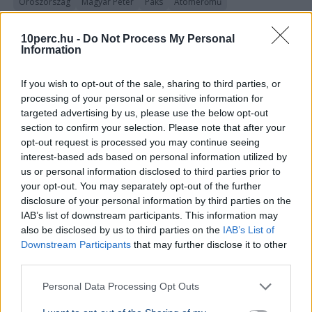
Oroszország
Magyar Péter
Paks
Atomerőmű
A RIA Novosztyi orosz állami hírügynökség a paksi
10perc.hu -
Do Not Process My Personal
vízhiányt kihasználva bírálta gúnyosan Magyar Pétert
Information
korábbi, Paks II-ről tett kritikus kijelentései miatt.
Bővebben...
If you wish to opt-out of the sale, sharing to third parties, or
processing of your personal or sensitive information for
KÜLFÖLD
2026. augusztus 4.
targeted advertising by us, please use the below opt-out
Tizenkét évig hallgatta a mesét a NATO-
section to confirm your selection. Please note that after your
tagságról, most feladta a londoni ukrán
opt-out request is processed you may continue seeing
nagykövet
interest-based ads based on personal information utilized by
us or personal information disclosed to third parties prior to
your opt-out. You may separately opt-out of the further
disclosure of your personal information by third parties on the
IAB’s list of downstream participants. This information may
also be disclosed by us to third parties on the
IAB’s List of
Downstream Participants
that may further disclose it to other
third parties.
Personal Data Processing Opt Outs