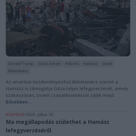
Donald Trump
Gázai övezet
Háború
Hamász
Izrael
Béketanács
Az amerikai kezdeményezésű Béketanács szerint a
Hamász is támogatja Gáza teljes lefegyverzését, amely
szakaszosan, izraeli csapatkivonással zajlik majd.
Bővebben...
KÜLFÖLD
2026. július 30.
Ma megállapodás születhet a Hamász
lefegyverzéséről