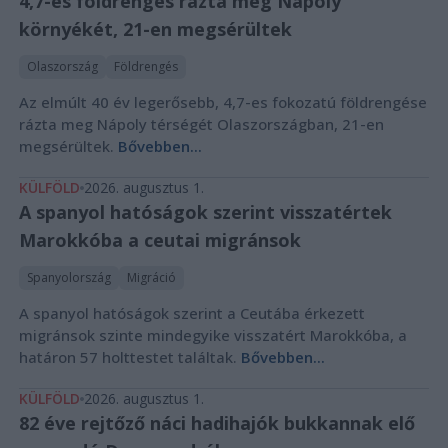
4,7-es földrengés rázta meg Nápoly
környékét, 21-en megsérültek
Olaszország
Földrengés
Az elmúlt 40 év legerősebb, 4,7-es fokozatú földrengése
rázta meg Nápoly térségét Olaszországban, 21-en
megsérültek.
Bővebben...
KÜLFÖLD
2026. augusztus 1.
A spanyol hatóságok szerint visszatértek
Marokkóba a ceutai migránsok
Spanyolország
Migráció
A spanyol hatóságok szerint a Ceutába érkezett
migránsok szinte mindegyike visszatért Marokkóba, a
határon 57 holttestet találtak.
Bővebben...
KÜLFÖLD
2026. augusztus 1.
82 éve rejtőző náci hadihajók bukkannak elő