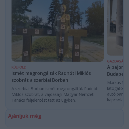
GAZDASÁG
A bajor m
KÜLFÖLD
Ismét megrongálták Radnóti Miklós
Budapest
szobrát a szerbiai Borban
Markus Söde
látogatott 
A szerbiai Borban ismét megrongálták Radnóti
autóipar, a
Miklós szobrát, a vajdasági Magyar Nemzeti
kapcsolatok 
Tanács feljelentést tett az ügyben.
Ajánljuk még