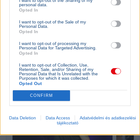
I want to opt-out of the Sharing of my
personal data.
Opted In
I want to opt-out of the Sale of my
Personal Data.
Ukrajna
NATO
Oroszország
Katonaság
Nagy-Britannia
Opted In
Valerij Zaluzsnij, Ukrajna londoni nagykövete szerint az
I want to opt-out of processing my
Personal Data for Targeted Advertising.
ország soha nem fog csatlakozni a NATO-hoz, helyette
Opted In
más katonai szövetségeket javasol.
Bővebben...
I want to opt-out of Collection, Use,
Retention, Sale, and/or Sharing of my
Personal Data that Is Unrelated with the
Politika
Purposes for which it was collected.
Opted Out
CONFIRM
Data Deletion
Data Access
Adatvédelmi és adatkezelési
tájékoztató