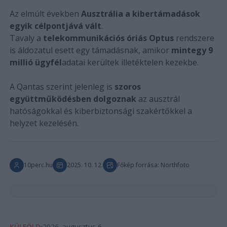
Az elmúlt években
Ausztrália a kibertámadások
egyik célpontjává vált
.
Tavaly a
telekommunikációs óriás Optus
rendszere
is áldozatul esett egy támadásnak, amikor
mintegy 9
millió ügyfél
adatai kerültek illetéktelen kezekbe.
A Qantas szerint jelenleg is
szoros
együttműködésben dolgoznak
az ausztrál
hatóságokkal és kiberbiztonsági szakértőkkel a
helyzet kezelésén.
10perc.hu
2025. 10. 12.
Főkép forrása: Northfoto
KÜLFÖLD
2026. augusztus 6.