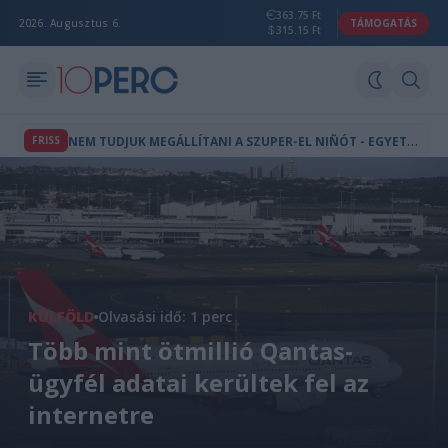
363.75 Ft
2026. Augusztus 6.
TÁMOGATÁS
315.15 Ft
N
EM TUDJUK MEGÁLLÍTANI A SZUPER-EL NIÑÓT - EGYETLEN ESEMÉNY IS VÉGLEG ÁTBILLENTHET TELJES ÖKOSZISZTÉMÁKAT
FRISS
KÜLFÖLD
Olvasási idő: 1 perc
Több mint ötmillió Qantas-
ügyfél adatai kerültek fel az
internetre