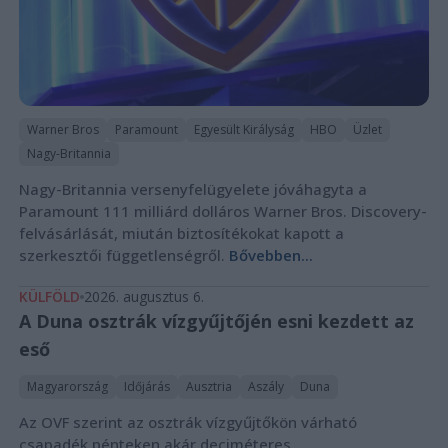
Warner Bros
Paramount
Egyesült Királyság
HBO
Üzlet
Nagy-Britannia
Nagy-Britannia versenyfelügyelete jóváhagyta a
Paramount 111 milliárd dolláros Warner Bros. Discovery-
felvásárlását, miután biztosítékokat kapott a
szerkesztői függetlenségről.
Bővebben...
KÜLFÖLD
2026. augusztus 6.
A Duna osztrák vízgyűjtőjén esni kezdett az
eső
Magyarország
Időjárás
Ausztria
Aszály
Duna
Az OVF szerint az osztrák vízgyűjtőkön várható
csapadék pénteken akár deciméteres