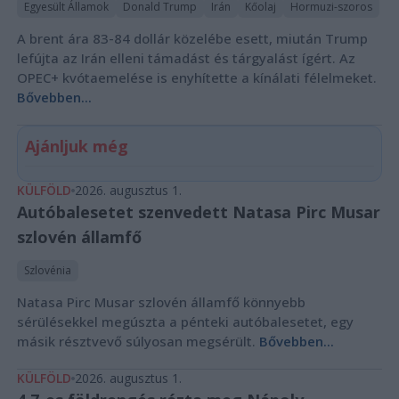
Egyesült Államok
Donald Trump
Irán
Kőolaj
Hormuzi-szoros
A brent ára 83-84 dollár közelébe esett, miután Trump
lefújta az Irán elleni támadást és tárgyalást ígért. Az
OPEC+ kvótaemelése is enyhítette a kínálati félelmeket.
Bővebben...
Ajánljuk még
KÜLFÖLD
2026. augusztus 1.
Autóbalesetet szenvedett Natasa Pirc Musar
szlovén államfő
Szlovénia
Natasa Pirc Musar szlovén államfő könnyebb
sérülésekkel megúszta a pénteki autóbalesetet, egy
másik résztvevő súlyosan megsérült.
Bővebben...
KÜLFÖLD
2026. augusztus 1.