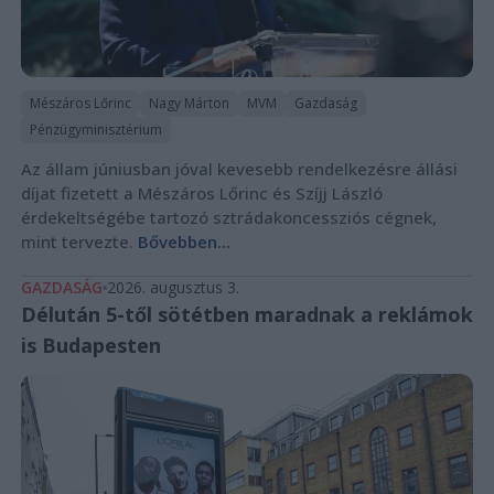
Mészáros Lőrinc
Nagy Márton
MVM
Gazdaság
Pénzügyminisztérium
Az állam júniusban jóval kevesebb rendelkezésre állási
díjat fizetett a Mészáros Lőrinc és Szíjj László
érdekeltségébe tartozó sztrádakoncessziós cégnek,
mint tervezte.
Bővebben...
GAZDASÁG
2026. augusztus 3.
Délután 5-től sötétben maradnak a reklámok
is Budapesten