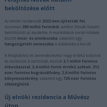
beköltözése előtt
Az elnöki rezidenciát
2022-ben újították fel
,
összesen
280 millió forintból
, amikor Novák Katalin
beköltözött az épületbe. A munkálatok során többek
között
mozi- és sminkszoba
, valamint egy
hangszigetelt zeneszoba
is kialakításra került.
A felújításhoz és berendezéshez nagy értékű bútorok
és eszközök is tartoztak, köztük
2,1 millió forintos
étkezőasztal
,
3,4 millió forint értékű székek
,
312
ezer forintos bográcsállvány
,
2,6 millió forintos
könyvesszekrény
, valamint egy
720 ezer forintos
zöldséghűtő
.
Új elnöki rezidencia a Művész
úton