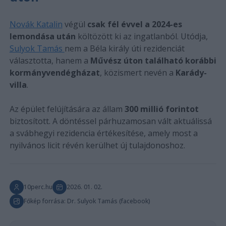
Novák Katalin
végül
csak fél évvel a 2024-es
lemondása után
költözött ki az ingatlanból. Utódja,
Sulyok Tamás
nem a Béla király úti rezidenciát
választotta, hanem a
Művész úton található korábbi
kormányvendégházat
, közismert nevén a
Karády-
villa
.
Az épület felújítására az állam
300 millió forintot
biztosított. A döntéssel párhuzamosan vált aktuálissá
a svábhegyi rezidencia értékesítése, amely most a
nyilvános licit révén kerülhet új tulajdonoshoz.
10perc.hu
2026. 01. 02.
Főkép forrása: Dr. Sulyok Tamás (facebook)