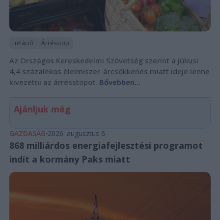
Infláció
Árrésstop
Az Országos Kereskedelmi Szövetség szerint a júliusi
4,4 százalékos élelmiszer-árcsökkenés miatt ideje lenne
kivezetni az árrésstopot.
Bővebben...
Ajánljuk még
GAZDASÁG
2026. augusztus 6.
868 milliárdos energiafejlesztési programot
indít a kormány Paks miatt