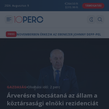
364.50 Ft
2026. Augusztus 9.
TÁMOGATÁS
315.99 Ft
FRISS
NOVEMBERBEN ÉRKEZIK AZ EBENEZER JOHNNY DEPP-PEL
GAZDASÁG
Olvasási idő: 2 perc
Árverésre bocsátaná az állam a
köztársasági elnöki rezidenciát