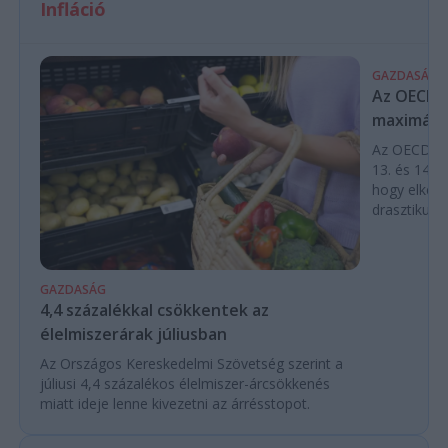
Infláció
GAZDASÁG
Az OECD a 
maximálás
Az OECD leg
13. és 14. h
hogy elkerü
drasztikus e
GAZDASÁG
4,4 százalékkal csökkentek az
élelmiszerárak júliusban
Az Országos Kereskedelmi Szövetség szerint a
júliusi 4,4 százalékos élelmiszer-árcsökkenés
miatt ideje lenne kivezetni az árrésstopot.