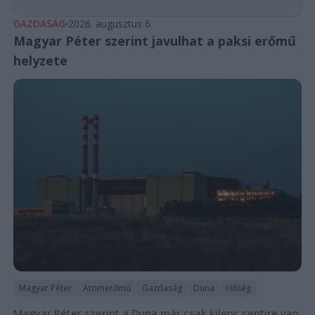
GAZDASÁG
2026. augusztus 6.
Magyar Péter szerint javulhat a paksi erőmű
helyzete
Magyar Péter
Atomerőmű
Gazdaság
Duna
Hőség
Magyar Péter szerint a Duna már csak kilenc centire van