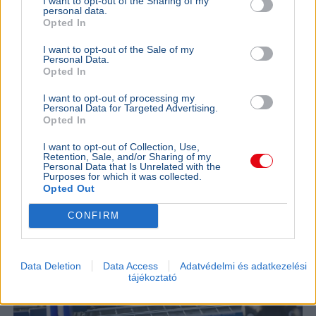
I want to opt-out of the Sharing of my
personal data.
Opted In
I want to opt-out of the Sale of my
GAZDASÁG
Personal Data.
Béremelés
Opted In
nőhet a f
I want to opt-out of processing my
2026-ban a
Personal Data for Targeted Advertising.
nő a fizeté
Opted In
cafeteria v
I want to opt-out of Collection, Use,
Retention, Sale, and/or Sharing of my
GAZDASÁG
2026. augusztus 4.
Personal Data that Is Unrelated with the
Harminc év után tényleg búcsúzhat
Purposes for which it was collected.
Opted Out
Magyarországtól a Tesco
CONFIRM
Data Deletion
Data Access
Adatvédelmi és adatkezelési
tájékoztató