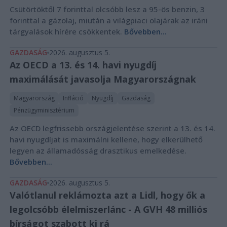
Csütörtöktől 7 forinttal olcsóbb lesz a 95-ös benzin, 3
forinttal a gázolaj, miután a világpiaci olajárak az iráni
tárgyalások hírére csökkentek.
Bővebben...
GAZDASÁG
2026. augusztus 5.
Az OECD a 13. és 14. havi nyugdíj
maximálását javasolja Magyarországnak
Magyarország
Infláció
Nyugdíj
Gazdaság
Pénzügyminisztérium
Az OECD legfrissebb országjelentése szerint a 13. és 14.
havi nyugdíjat is maximálni kellene, hogy elkerülhető
legyen az államadósság drasztikus emelkedése.
Bővebben...
GAZDASÁG
2026. augusztus 5.
Valótlanul reklámozta azt a Lidl, hogy ők a
legolcsóbb élelmiszerlánc - A GVH 48 milliós
bírságot szabott ki rá