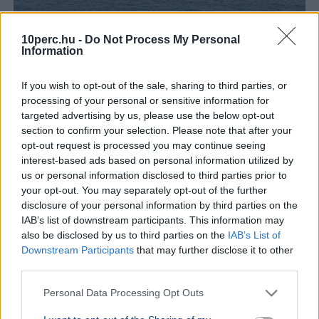
10perc.hu -
Do Not Process My Personal
Information
Egyesült Államok
Irán
Kőolaj
Gazdaság
Hormuzi-szoros
If you wish to opt-out of the sale, sharing to third parties, or
Scott Bessent amerikai pénzügyminiszter szerint még
processing of your personal or sensitive information for
ma megállapodás születhet Irán és az Egyesült Államok
targeted advertising by us, please use the below opt-out
között a Hormuzi-szoros újranyitásáról.
Bővebben...
section to confirm your selection. Please note that after your
opt-out request is processed you may continue seeing
interest-based ads based on personal information utilized by
Minimálbér
us or personal information disclosed to third parties prior to
your opt-out. You may separately opt-out of the further
disclosure of your personal information by third parties on the
BELFÖLD
IAB’s list of downstream participants. This information may
Magyarországon a legnehezebb
also be disclosed by us to third parties on the
IAB’s List of
szegényként bíróságra menni
Downstream Participants
that may further disclose it to other
third parties.
Az Amnesty International Magyarország szerint
az EU-ban nálunk a legnehezebb szegényként
Personal Data Processing Opt Outs
bírósághoz fordulni, ezért a jövedelmi küszöb
emelését javaso...