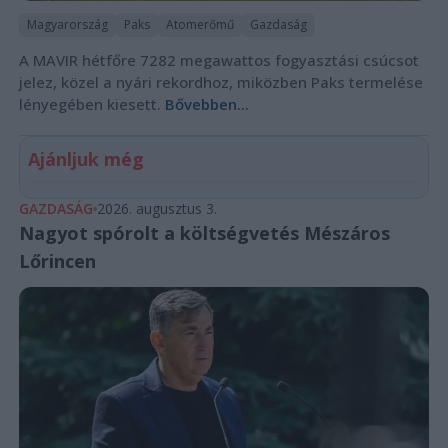
Magyarország
Paks
Atomerőmű
Gazdaság
A MAVIR hétfőre 7282 megawattos fogyasztási csúcsot
jelez, közel a nyári rekordhoz, miközben Paks termelése
lényegében kiesett.
Bővebben...
Ajánljuk még
GAZDASÁG
2026. augusztus 3.
Nagyot spórolt a költségvetés Mészáros
Lőrincen