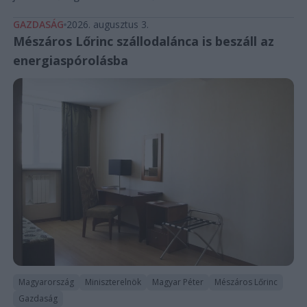
GAZDASÁG
2026. augusztus 3.
Mészáros Lőrinc szállodalánca is beszáll az
energiaspórolásba
Magyarország
Miniszterelnök
Magyar Péter
Mészáros Lőrinc
Gazdaság