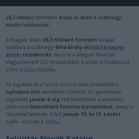
28,3 milliárd forintért árulja az állam a svábhegyi
elnöki rezidenciát.
A magyar állam
28,3 milliárd forintért
kínálja
eladásra a svábhegyi
Béla király úti
köztársasági
elnöki
rezidenciát
, derül ki a Magyar Nemzeti
Vagyonkezelő Zrt. hirdetéséből. A kiírásra hivatkozva
a hírt a
24.hu
közölte.
Az ingatlan és a hozzá tartozó telek értékesítése
nyilvános licit
keretében történik. Az ajánlattevő
cégeknek
január 8-áig
kell befizetniük a valamivel
több mint
hétmilliárd forintos biztosítékot
, amely a
részvétel feltétele. A licit
január 10. és 13. között
zajlik - közölte a
444.hu.
Felújítás Novák Katalin