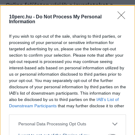
Online felületen várják a javaslatokat a
közmédia megújításához
10perc.hu -
Do Not Process My Personal
Information
If you wish to opt-out of the sale, sharing to third parties, or
processing of your personal or sensitive information for
targeted advertising by us, please use the below opt-out
section to confirm your selection. Please note that after your
opt-out request is processed you may continue seeing
interest-based ads based on personal information utilized by
us or personal information disclosed to third parties prior to
your opt-out. You may separately opt-out of the further
disclosure of your personal information by third parties on the
IAB’s list of downstream participants. This information may
also be disclosed by us to third parties on the
IAB’s List of
Downstream Participants
that may further disclose it to other
Tarr Zoltán
Közmédia
third parties.
Tarr Zoltán szerint zajlik a közmédia átvilágítása, a
Personal Data Processing Opt Outs
végleges vezetőt pedig nyílt, átlátható pályázaton
választják majd ki.
Bővebben...