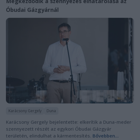
Megkezdődik a szennyezés elhatárolása az
Óbudai Gázgyárnál
Karácsony Gergely
Duna
Karácsony Gergely bejelentette: elkerítik a Duna-meder
szennyezett részét az egykori Óbudai Gázgyár
területén, elindulhat a kármentesítés.
Bővebben...