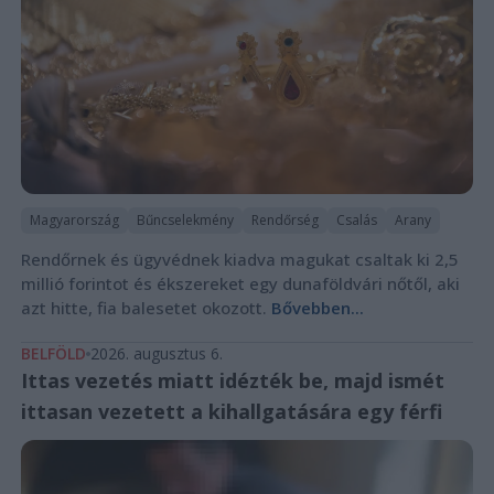
Magyarország
Bűncselekmény
Rendőrség
Csalás
Arany
Rendőrnek és ügyvédnek kiadva magukat csaltak ki 2,5
millió forintot és ékszereket egy dunaföldvári nőtől, aki
azt hitte, fia balesetet okozott.
Bővebben...
BELFÖLD
2026. augusztus 6.
Ittas vezetés miatt idézték be, majd ismét
ittasan vezetett a kihallgatására egy férfi