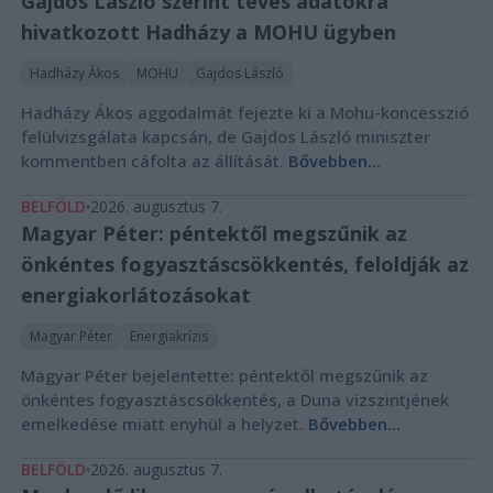
Gajdos László szerint téves adatokra
hivatkozott Hadházy a MOHU ügyben
Hadházy Ákos
MOHU
Gajdos László
Hadházy Ákos aggodalmát fejezte ki a Mohu-koncesszió
felülvizsgálata kapcsán, de Gajdos László miniszter
kommentben cáfolta az állítását.
Bővebben...
BELFÖLD
2026. augusztus 7.
Magyar Péter: péntektől megszűnik az
önkéntes fogyasztáscsökkentés, feloldják az
energiakorlátozásokat
Magyar Péter
Energiakrízis
Magyar Péter bejelentette: péntektől megszűnik az
önkéntes fogyasztáscsökkentés, a Duna vízszintjének
emelkedése miatt enyhül a helyzet.
Bővebben...
BELFÖLD
2026. augusztus 7.