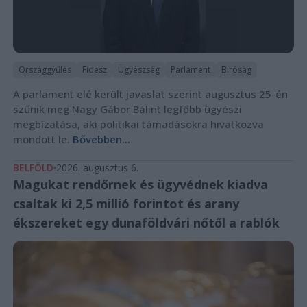
Országgyűlés
Fidesz
Ügyészség
Parlament
Bíróság
A parlament elé került javaslat szerint augusztus 25-én
szűnik meg Nagy Gábor Bálint legfőbb ügyészi
megbízatása, aki politikai támadásokra hivatkozva
mondott le.
Bővebben...
BELFÖLD
2026. augusztus 6.
Magukat rendőrnek és ügyvédnek kiadva
csaltak ki 2,5 millió forintot és arany
ékszereket egy dunaföldvári nőtől a rablók