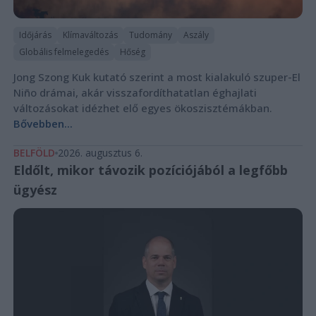
Időjárás
Klímaváltozás
Tudomány
Aszály
Globális felmelegedés
Hőség
Jong Szong Kuk kutató szerint a most kialakuló szuper-El
Niño drámai, akár visszafordíthatatlan éghajlati
változásokat idézhet elő egyes ökoszisztémákban.
Bővebben...
BELFÖLD
2026. augusztus 6.
Eldőlt, mikor távozik pozíciójából a legfőbb
ügyész