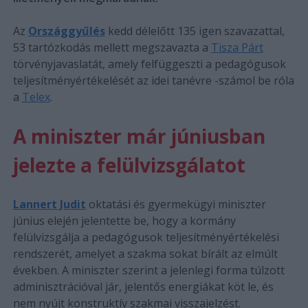
Az
Országgyűlés
kedd délelőtt 135 igen szavazattal,
53 tartózkodás mellett megszavazta a
Tisza Párt
törvényjavaslatát, amely felfüggeszti a pedagógusok
teljesítményértékelését az idei tanévre -számol be róla
a
Telex
.
A miniszter már júniusban
jelezte a felülvizsgálatot
Lannert Judit
oktatási és gyermekügyi miniszter
június elején jelentette be, hogy a kormány
felülvizsgálja a pedagógusok teljesítményértékelési
rendszerét, amelyet a szakma sokat bírált az elmúlt
években. A miniszter szerint a jelenlegi forma túlzott
adminisztrációval jár, jelentős energiákat köt le, és
nem nyújt konstruktív szakmai visszajelzést.