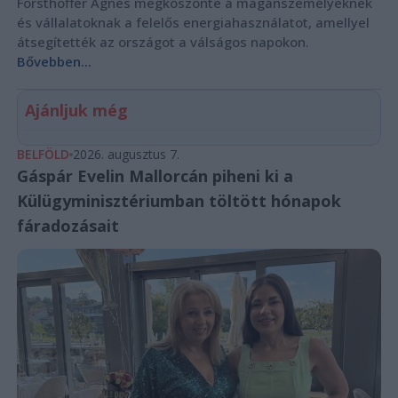
Forsthoffer Ágnes megköszönte a magánszemélyeknek
és vállalatoknak a felelős energiahasználatot, amellyel
átsegítették az országot a válságos napokon.
Bővebben...
Ajánljuk még
BELFÖLD
2026. augusztus 7.
Gáspár Evelin Mallorcán piheni ki a
Külügyminisztériumban töltött hónapok
fáradozásait