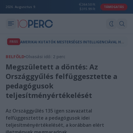
364.50 Ft
2026. Augusztus 9.
TÁMOGATÁS
315.99 Ft
A
MERIKAI KUTATÓK MESTERSÉGES INTELLIGENCIÁVAL HOZTAK LÉTRE A TERMÉSZETBEN NEM LÉTEZŐ VÍRUSOKAT
FRISS
BELFÖLD
Olvasási idő: 2 perc
Megszületett a döntés: Az
Országgyűlés felfüggesztette a
pedagógusok
teljesítményértékelését
Az Országgyűlés 135 igen szavazattal
felfüggesztette a pedagógusok idei
teljesítményértékelését, a korábban elért
illetmények megmaradnak.