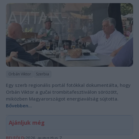
Orbán Viktor
Szerbia
Egy szerb regionális portál fotókkal dokumentálta, hogy
Orbán Viktor a gučai trombitafesztiválon sörözött,
miközben Magyarországot energiaválság sújtotta.
Bővebben...
Ajánljuk még
BELFÖLD
2026. augusztus 7.