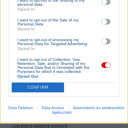
I want to opt-out of the Sharing of my
personal data.
Opted In
Rezsicsökkentés
I want to opt-out of the Sale of my
Personal Data.
Opted In
GAZDASÁG
I want to opt-out of processing my
Figyelmez
Personal Data for Targeted Advertising.
Opted In
rezsicsök
eurózóná
I want to opt-out of Collection, Use,
Retention, Sale, and/or Sharing of my
Az Amundi 
Personal Data that Is Unrelated with the
kegyelmi id
Purposes for which it was collected.
Opted Out
kritériumok
szükségese
CONFIRM
BELFÖLD
Data Deletion
Data Access
Adatvédelmi és adatkezelési
Összeomlás szélén a víziközmű-rendszer:
tájékoztató
A teljes éves bevételt a csövek
cseréjére kellene költeni