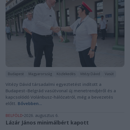
Budapest
Magyarország
Közlekedés
Vitézy Dávid
Vasút
Vitézy Dávid társadalmi egyeztetést indított a
Budapest–Belgrád vasútvonal új menetrendjéről és a
kapcsolódó Volánbusz-hálózatról, még a bevezetés
előtt.
Bővebben...
BELFÖLD
2026. augusztus 6.
Lázár János minimálbért kapott