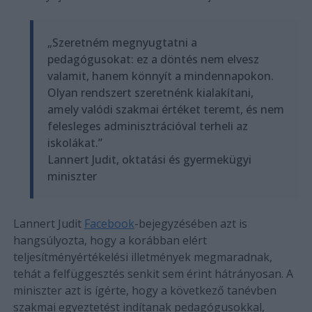
„Szeretném megnyugtatni a
pedagógusokat: ez a döntés nem elvesz
valamit, hanem könnyít a mindennapokon.
Olyan rendszert szeretnénk kialakítani,
amely valódi szakmai értéket teremt, és nem
felesleges adminisztrációval terheli az
iskolákat.”
Lannert Judit, oktatási és gyermekügyi
miniszter
Lannert Judit
Facebook
-bejegyzésében azt is
hangsúlyozta, hogy a korábban elért
teljesítményértékelési illetmények megmaradnak,
tehát a felfüggesztés senkit sem érint hátrányosan. A
miniszter azt is ígérte, hogy a következő tanévben
szakmai egyeztetést indítanak pedagógusokkal,