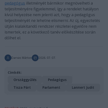
pedagógus
illetményét bármikor megnövelheti a
teljesítményére figyelemmel, így a rendelet hatályon
kívül helyezése nem jelenti azt, hogy a pedagógus
teljesítményét ne lehetne elismerni. Az új, egyeztetés
útján kialakítandó rendszer részletei egyelőre nem
ismertek, ez a következő tanév előkészítése során
dőlhet el.
Darvas Márton
2026. 07. 07.
Címkék:
Országgyűlés
Pedagógus
Tisza Párt
Parlament
Lannert Judit