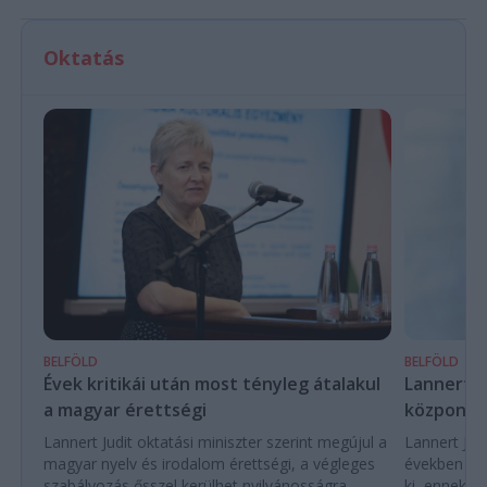
Oktatás
BELFÖLD
BELFÖLD
Évek kritikái után most tényleg átalakul
Lannert Ju
a magyar érettségi
központo
Lannert Judit oktatási miniszter szerint megújul a
Lannert Judi
magyar nyelv és irodalom érettségi, a végleges
években túl
szabályozás ősszel kerülhet nyilvánosságra.
ki, ennek m