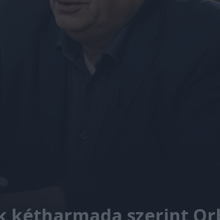
k kétharmada szerint Or