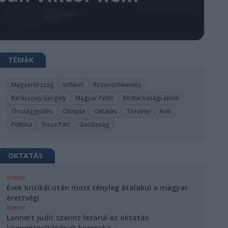
TÉMÁK
Magyarország
Infláció
Rezsicsökkentés
Karácsony Gergely
Magyar Péter
Köztársasági elnök
Országgyűlés
Olimpia
Oktatás
Törvény
Adó
Politika
Tisza Párt
Gazdaság
OKTATÁS
Belföld
Évek kritikái után most tényleg átalakul a magyar
érettségi
Belföld
Lannert Judit szerint lezárul az oktatás
központosításának korszaka