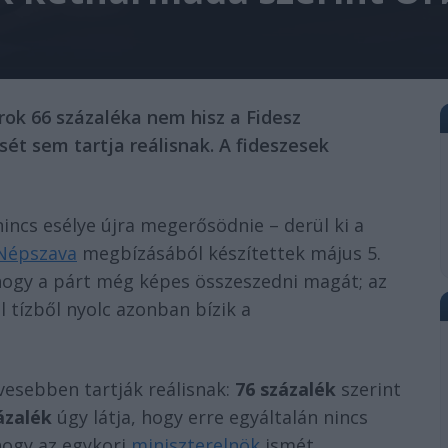
rok 66 százaléka nem hisz a Fidesz
ét sem tartja reálisnak. A fideszesek
incs esélye újra megerősödnie – derül ki a
Népszava
megbízásából készítettek május 5.
, hogy a párt még képes összeszedni magát; az
 tízből nyolc azonban bízik a
esebben tartják reálisnak:
76 százalék
szerint
ázalék
úgy látja, hogy erre egyáltalán nincs
hogy az egykori
miniszterelnök
ismét