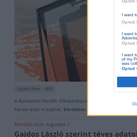
Opted 
I want t
Opted 
I want 
Advertis
Opted 
I want t
of my P
was col
Opted 
Szijjártó Péter
BYD
A Budapesti Rendőr-főkapitányság vizsgálja Szijjártó P
Da
három évet is kaphat.
Bővebben...
BELFÖLD
2026. augusztus 7.
Gajdos László szerint téves ada