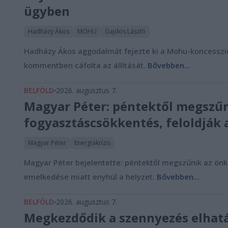
ügyben
Hadházy Ákos
MOHU
Gajdos László
Hadházy Ákos aggodalmát fejezte ki a Mohu-koncesszió 
kommentben cáfolta az állítását.
Bővebben...
BELFÖLD
2026. augusztus 7.
Magyar Péter: péntektől megszűn
fogyasztáscsökkentés, feloldják 
Magyar Péter
Energiakrízis
Magyar Péter bejelentette: péntektől megszűnik az önk
emelkedése miatt enyhül a helyzet.
Bővebben...
BELFÖLD
2026. augusztus 7.
Megkezdődik a szennyezés elhatá