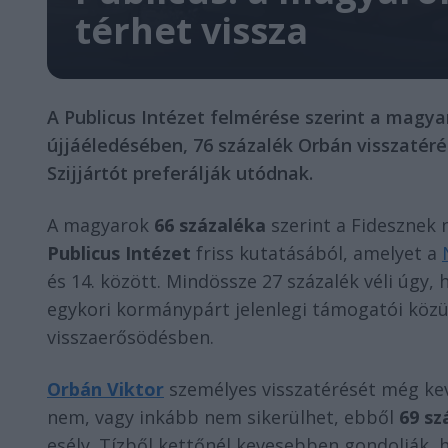
térhet vissza
A Publicus Intézet felmérése szerint a magya
újjáéledésében, 76 százalék Orbán visszatérés
Szijjártót preferálják utódnak.
A magyarok
66 százaléka
szerint a Fidesznek n
Publicus Intézet
friss kutatásából, amelyet a
és 14. között. Mindössze 27 százalék véli úgy
egykori kormánypárt jelenlegi támogatói közül
visszaerősödésben.
Orbán Viktor
személyes visszatérését még kev
nem, vagy inkább nem sikerülhet, ebből
69 sz
esély. Tízből kettőnél kevesebben gondolják, 