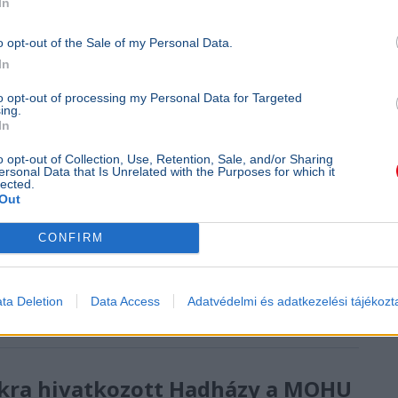
In
o opt-out of the Sale of my Personal Data.
In
to opt-out of processing my Personal Data for Targeted
ing.
In
o opt-out of Collection, Use, Retention, Sale, and/or Sharing
ersonal Data that Is Unrelated with the Purposes for which it
lected.
Out
CONFIRM
éter vesztegetési ügyét, a korábbi külügyminiszter akár
ta Deletion
Data Access
Adatvédelmi és adatkezelési tájékozt
tokra hivatkozott Hadházy a MOHU