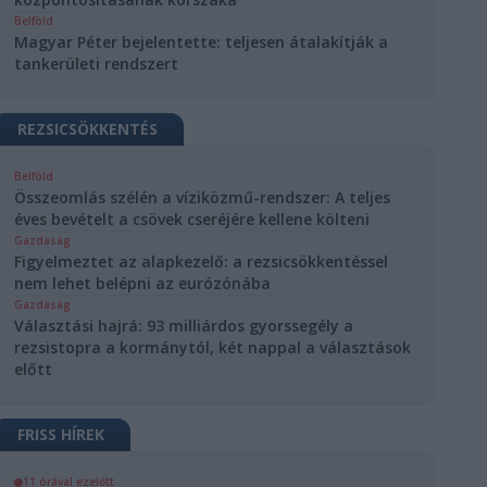
Belföld
Magyar Péter bejelentette: teljesen átalakítják a
tankerületi rendszert
REZSICSÖKKENTÉS
Belföld
Összeomlás szélén a víziközmű-rendszer: A teljes
éves bevételt a csövek cseréjére kellene költeni
Gazdaság
Figyelmeztet az alapkezelő: a rezsicsökkentéssel
nem lehet belépni az eurózónába
Gazdaság
Választási hajrá: 93 milliárdos gyorssegély a
rezsistopra a kormánytól, két nappal a választások
előtt
FRISS HÍREK
11 órával ezelőtt