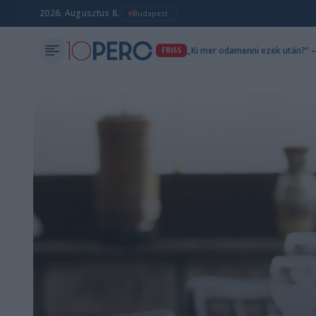
2026. Augusztus 8.
Budapest
„Ki mer odamenni ezek után?” – 
FRISS