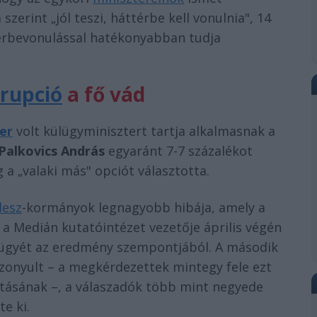
erint „jól teszi, háttérbe kell vonulnia", 14
ttérbevonulással hatékonyabban tudja
rupció
a fő vád
ter
volt külügyminisztert tartja alkalmasnak a
Palkovics András
egyaránt 7-7 százalékot
 a „valaki más" opciót választotta.
desz
-kormányok legnagyobb hibája, amely a
, a Medián kutatóintézet vezetője április végén
 ügyét az eredmény szempontjából. A második
zonyult – a megkérdezettek mintegy fele ezt
tásának –, a válaszadók több mint negyede
e ki.