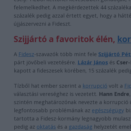
felemelkedhet. A megkérdezettek 44 százaléka sz
százalék pedig azzal értett egyet, hogy a há
újjászervezni a Fideszt.
Szijjártó a favoritok élén,
kor
A
Fidesz
-szavazók több mint fele
Szijjártó Pé
párt jövőbeli vezetésére.
Lázár János
és
Cser-
kapott a fideszesek körében, 15 százalék pedig
Tízből hat ember szerint a
korrupció
volt a
Fi
választási vereséghez is vezetett.
Hann Endre
szintén meghatározónak nevezte a korrupció
legfontosabb problémának az
egészségügy
bi
tartotta a Fidesz-kormány legnagyobb mulasz
pedig az
oktatás
és a
gazdaság
helyzetét emelt