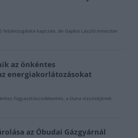
felülvizsgálata kapcsán, de Gajdos László miniszter
ik az önkéntes
az energiakorlátozásokat
éntes fogyasztáscsökkentés, a Duna vízszintjének
rolása az Óbudai Gázgyárnál