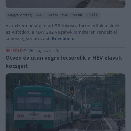
Magyarország
MÁV
Vitézy Dávid
Vasút
Hőség
Az extrém hőség miatt 58 fokosra forrósodtak a sínek
az Alföldön, a MÁV 282 vágánykilométeren rendelt el
sebességkorlátozást.
Bővebben...
BELFÖLD
2026. augusztus 5.
Ötven év után végre lecserélik a HÉV elavult
kocsijait