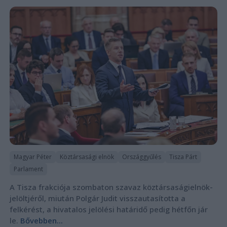
Magyar Péter
Köztársasági elnök
Országgyűlés
Tisza Párt
Parlament
A Tisza frakciója szombaton szavaz köztársaságielnök-
jelöltjéről, miután Polgár Judit visszautasította a
felkérést, a hivatalos jelölési határidő pedig hétfőn jár
le.
Bővebben...