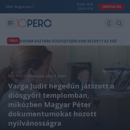
363.75 Ft
2026. Augusztus 7.
TÁMOGATÁS
315.15 Ft
FRISS
A DUNA OSZTRÁK VÍZGYŰJTŐJÉN ESNI KEZDETT AZ ESŐ
BELFÖLD
Olvasási idő: 1 perc
Varga Judit hegedűn játszott a
diósgyőri templomban,
miközben Magyar Péter
dokumentumokat hozott
nyilvánosságra