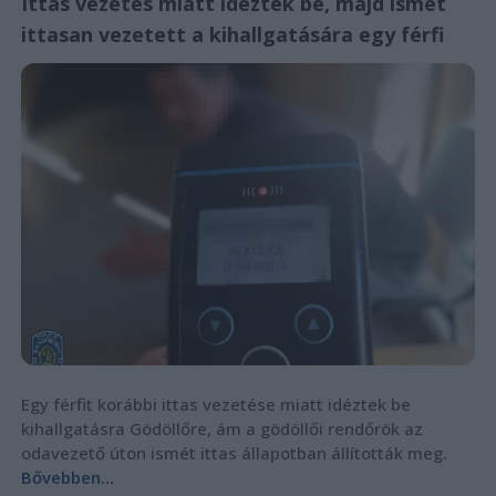
Ittas vezetés miatt idézték be, majd ismét
ittasan vezetett a kihallgatására egy férfi
Egy férfit korábbi ittas vezetése miatt idéztek be
kihallgatásra Gödöllőre, ám a gödöllői rendőrök az
odavezető úton ismét ittas állapotban állították meg.
Bővebben...