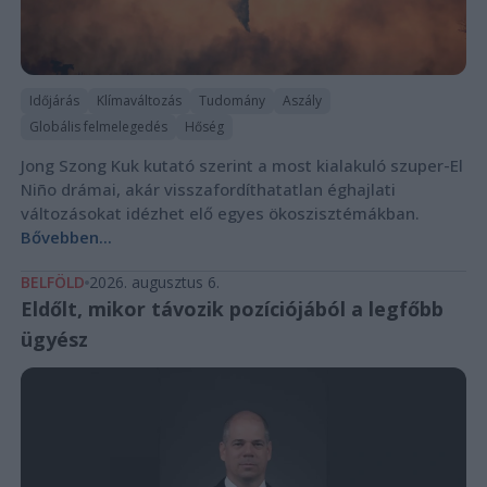
Időjárás
Klímaváltozás
Tudomány
Aszály
Globális felmelegedés
Hőség
Jong Szong Kuk kutató szerint a most kialakuló szuper-El
Niño drámai, akár visszafordíthatatlan éghajlati
változásokat idézhet elő egyes ökoszisztémákban.
Bővebben...
BELFÖLD
2026. augusztus 6.
Eldőlt, mikor távozik pozíciójából a legfőbb
ügyész