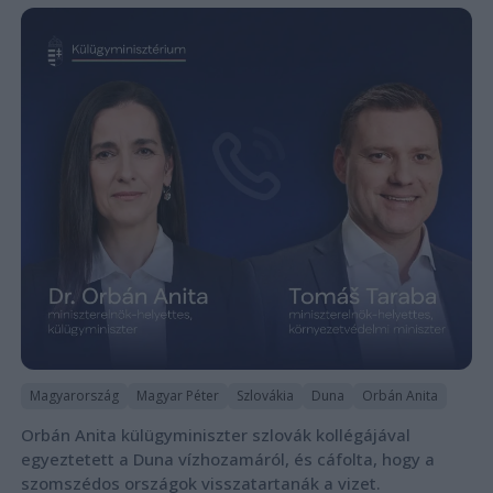
Magyarország
Magyar Péter
Szlovákia
Duna
Orbán Anita
Orbán Anita külügyminiszter szlovák kollégájával
egyeztetett a Duna vízhozamáról, és cáfolta, hogy a
szomszédos országok visszatartanák a vizet.