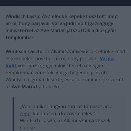
Windisch László ÁSZ elnöke képeket osztott meg
arról, hogy párjával, Varga Judit volt igazságügyi
miniszterrel az Ave Mariát játszották a diósgyőri
templomban.
Windisch László
, az Állami Számvevőszék elnöke kedd
este képeket posztolt arról, hogy párjával,
Varga
Judit
volt igazságügyi miniszterrel a diósgyőri
templomban zenéltek: Varga hegedűn játszott,
Windisch orgonán kísérte, és saját kommentje szerint
az
Ave Mariát
adták elő.
„Van, amikor nagyon fontos támaszt ad a
zene
, különösen a közös zenélés." –
Windisch László, az Állami Számvevőszék
elnöke