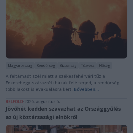
Magyarország
Rendőrség
Biztonság
Tűzvész
Hőség
A feltámadt szél miatt a székesfehérvári tűz a
Feketehegy-szárazréti házak felé terjed, a rendőrség
több lakost is evakuálásra kért.
Bővebben...
BELFÖLD
2026. augusztus 5.
Jövőhét kedden szavazhat az Országgyűlés
az új köztársasági elnökről