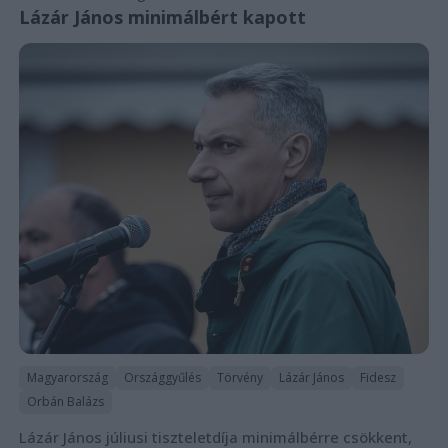
Lázár János minimálbért kapott
Magyarország
Országgyűlés
Törvény
Lázár János
Fidesz
Orbán Balázs
Lázár János júliusi tiszteletdíja minimálbérre csökkent,