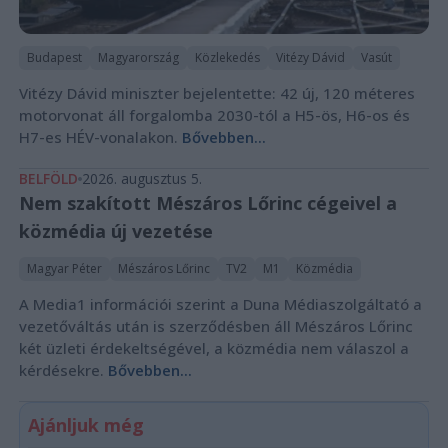
Budapest
Magyarország
Közlekedés
Vitézy Dávid
Vasút
Vitézy Dávid miniszter bejelentette: 42 új, 120 méteres
motorvonat áll forgalomba 2030-tól a H5-ös, H6-os és
H7-es HÉV-vonalakon.
Bővebben...
BELFÖLD
2026. augusztus 5.
Nem szakított Mészáros Lőrinc cégeivel a
közmédia új vezetése
Magyar Péter
Mészáros Lőrinc
TV2
M1
Közmédia
A Media1 információi szerint a Duna Médiaszolgáltató a
vezetőváltás után is szerződésben áll Mészáros Lőrinc
két üzleti érdekeltségével, a közmédia nem válaszol a
kérdésekre.
Bővebben...
Ajánljuk még