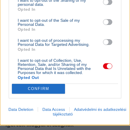
I want to opt-out of the Sharing of my
eurózóná
personal data.
Opted In
Az Amundi 
kegyelmi id
I want to opt-out of the Sale of my
kritériumok
Personal Data.
szükségese
Opted In
I want to opt-out of processing my
Personal Data for Targeted Advertising.
Opted In
BELFÖLD
Összeomlás szélén a víziközmű-rendszer:
I want to opt-out of Collection, Use,
A teljes éves bevételt a csövek
Retention, Sale, and/or Sharing of my
Personal Data that Is Unrelated with the
cseréjére kellene költeni
Purposes for which it was collected.
Opted Out
A magyar víziközmű-hálózat közel 80 százaléka
kritikus állapotban van, a csőtörések száma
CONFIRM
pedig exponenciálisan nő. Kovács Károly szerint a
rezsicsökk...
BELFÖLD
2026. augusztus 6.
Data Deletion
Data Access
Adatvédelmi és adatkezelési
tájékoztató
Szlovákiában is nagy a baj, mégis vizet
ígértek Magyarországnak