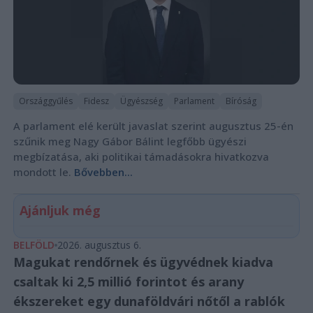
Országgyűlés
Fidesz
Ügyészség
Parlament
Bíróság
A parlament elé került javaslat szerint augusztus 25-én
szűnik meg Nagy Gábor Bálint legfőbb ügyészi
megbízatása, aki politikai támadásokra hivatkozva
mondott le.
Bővebben...
Ajánljuk még
BELFÖLD
2026. augusztus 6.
Magukat rendőrnek és ügyvédnek kiadva
csaltak ki 2,5 millió forintot és arany
ékszereket egy dunaföldvári nőtől a rablók