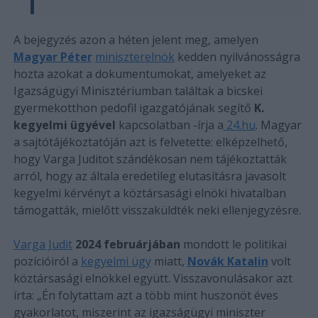
A bejegyzés azon a héten jelent meg, amelyen
Magyar Péter
miniszterelnök
kedden nyilvánosságra
hozta azokat a dokumentumokat, amelyeket az
Igazságügyi Minisztériumban találtak a bicskei
gyermekotthon pedofil igazgatójának segítő
K.
kegyelmi ügyével
kapcsolatban -írja a
24.hu
. Magyar
a sajtótájékoztatóján azt is felvetette: elképzelhető,
hogy Varga Juditot szándékosan nem tájékoztatták
arról, hogy az általa eredetileg elutasításra javasolt
kegyelmi kérvényt a köztársasági elnöki hivatalban
támogatták, mielőtt visszaküldték neki ellenjegyzésre.
Varga Judit
2024 februárjában
mondott le politikai
pozícióiról a
kegyelmi ügy
miatt,
Novák Katalin
volt
köztársasági elnökkel együtt. Visszavonulásakor azt
írta: „Én folytattam azt a több mint huszonöt éves
gyakorlatot, miszerint az igazságügyi miniszter