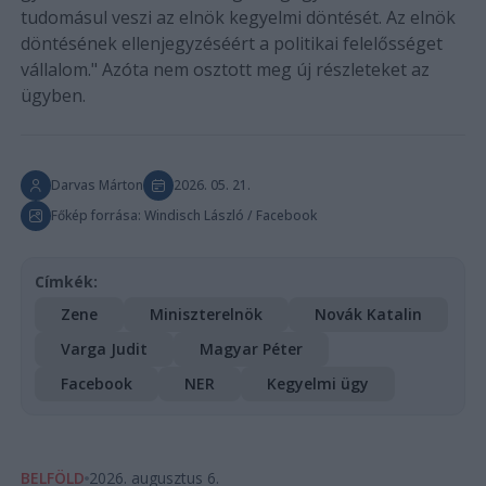
tudomásul veszi az elnök kegyelmi döntését. Az elnök
döntésének ellenjegyzéséért a politikai felelősséget
vállalom." Azóta nem osztott meg új részleteket az
ügyben.
Darvas Márton
2026. 05. 21.
Főkép forrása: Windisch László / Facebook
Címkék:
Zene
Miniszterelnök
Novák Katalin
Varga Judit
Magyar Péter
Facebook
NER
Kegyelmi ügy
BELFÖLD
2026. augusztus 6.