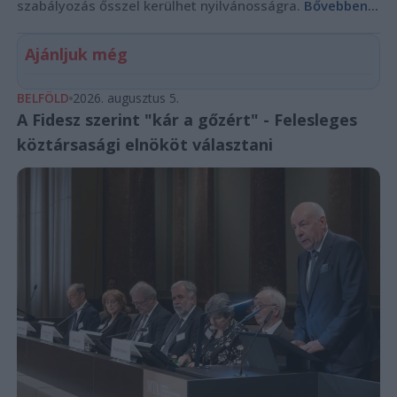
szabályozás ősszel kerülhet nyilvánosságra.
Bővebben...
Ajánljuk még
BELFÖLD
2026. augusztus 5.
A Fidesz szerint "kár a gőzért" - Felesleges
köztársasági elnököt választani