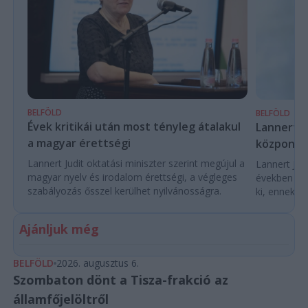
BELFÖLD
BELFÖLD
Évek kritikái után most tényleg átalakul
Lannert Ju
a magyar érettségi
központo
Lannert Judit oktatási miniszter szerint megújul a
Lannert Judi
magyar nyelv és irodalom érettségi, a végleges
években túl
szabályozás ősszel kerülhet nyilvánosságra.
ki, ennek m
Ajánljuk még
BELFÖLD
2026. augusztus 6.
Szombaton dönt a Tisza-frakció az
államfőjelöltről