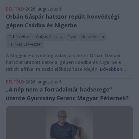
BELFÖLD
2026. augusztus 6.
Orbán Gáspár hatszor repült honvédségi
gépen Csádba és Nigerbe
Orbán Viktor
Gulyás Gergely
Csád
Honvédelem
Pálinkás Szilveszter
A Magyar Honvédség válasza szerint Orbán Gáspár
hatszor utazott katonai gépen Csádba és Nigerbe a
titkolt afrikai misszió előkészítése idején.
Bővebben...
BELFÖLD
2026. augusztus 6.
„A nép nem a forradalmár hadserege” –
üzente Gyurcsány Ferenc Magyar Péternek?