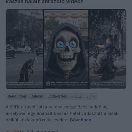
kaszás halált ábrázoló videót
Rendőrség
Baleset
Közlekedés
KRESZ
BRFK
A BRFK eltávolította balesetmegelőzési videóját,
amelyben egy animált kaszás halál vadászott a sisak
nélkül közlekedő rolleresekre.
Bővebben...
BELFÖLD
2026. augusztus 6.