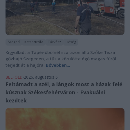
Szeged
Katasztrófa
Tűzvész
Hőség
Kigyulladt a Tápéi-öbölnél szárazon álló Szőke Tisza
gőzhajó Szegeden, a tűz a körülötte égő magas fűről
terjedt át a hajóra.
Bővebben...
BELFÖLD
2026. augusztus 5.
Feltámadt a szél, a lángok most a házak felé
kúsznak Székesfehérváron - Evakuálni
kezdtek