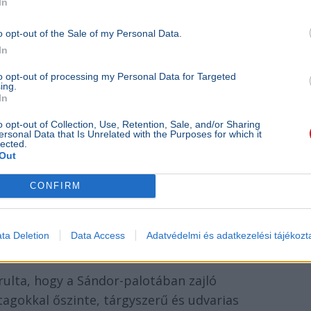
In
o opt-out of the Sale of my Personal Data.
pány során eldurvuló közbeszédet és a
In
lmazásokat érintő kritikák is.
Sulyok Tamás
fői megszólalások rendkívül érzékenyek,
to opt-out of processing my Personal Data for Targeted
ing.
ságát, ezért a háttérben maradás elvét
In
o opt-out of Collection, Use, Retention, Sale, and/or Sharing
ersonal Data that Is Unrelated with the Purposes for which it
lected.
gy korábban közleményben vállalt
Out
ényt is meglátogatott, de amíg a hatóságok és
t a folyamatban lévő eljárásokban, addig az
CONFIRM
i vagy pártpolitikai vitákba.
ta Deletion
Data Access
Adatvédelmi és adatkezelési tájékozt
l
rulta, hogy a Sándor-palotában zajló
agokkal őszinte, tárgyszerű és udvarias