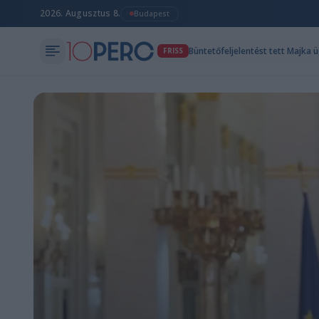
2026. Augusztus 8.
Budapest
Büntetőfeljelentést tett Majka 
FRISS