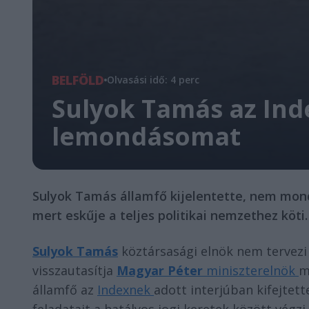
BELFÖLD
Olvasási idő: 4 perc
Sulyok Tamás az Ind
lemondásomat
Sulyok Tamás államfő kijelentette, nem mon
mert eskűje a teljes politikai nemzethez köti.
Sulyok Tamás
köztársasági elnök nem tervezi 
visszautasítja
Magyar Péter
miniszterelnök
m
államfő az
Indexnek
adott interjúban kifejtett