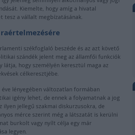
i, így jelenleg semmilyen alkotmányos vagy jogi
dását. Kiemelte, hogy amíg a hivatal
t tesz a vállalt megbízatásának.
újraértelmezésére
lamenti székfoglaló beszéde és az azt követő
itikai szándék jelent meg az államfői funkciók
 látja, hogy személyén keresztül maga az
ekvések célkeresztjébe.
t éve lényegében változatlan formában
kai igény lehet, de ennek a folyamatnak a jog
z ilyen jellegű szakmai diskurzusokra, de
yos mérce szerint még a látszatát is kerülni
mat burkolt vagy nyílt célja egy már
ása legyen.