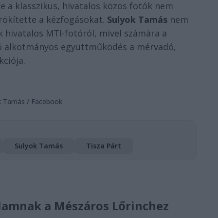
e a klasszikus, hivatalos közös fotók nem
örökítette a kézfogásokat.
Sulyok Tamás
nem
k hivatalos MTI-fotóról, mivel számára a
ló alkotmányos együttműködés a mérvadó,
ciója.
ok Tamás / Facebook
Sulyok Tamás
Tisza Párt
 államnak a Mészáros Lőrinchez