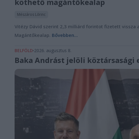
köthető magántőkealap
Mészáros Lőrinc
Vitézy Dávid szerint 2,3 milliárd forintot fizetett vis
Magántőkealap.
Bővebben...
BELFÖLD
2026. augusztus 8.
Baka Andrást jelöli köztársasági 