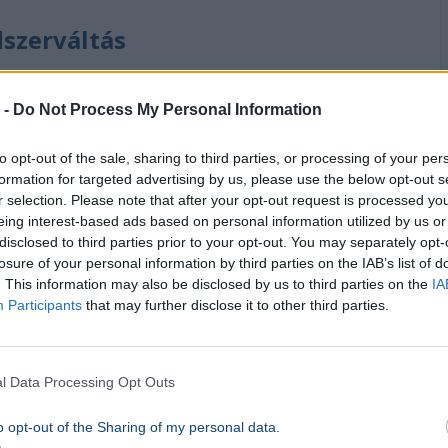
szerváltás
seket, amelyek szerint az
április 12-i
 -
Do Not Process My Personal Information
olna
Magyarországon
. Emlékeztetett arra, hogy
tás
1990-ben
zajlott le, azóta pedig egy
to opt-out of the sale, sharing to third parties, or processing of your per
menti választásokon kormányok váltják
formation for targeted advertising by us, please use the below opt-out s
r selection. Please note that after your opt-out request is processed y
eing interest-based ads based on personal information utilized by us or
disclosed to third parties prior to your opt-out. You may separately opt-
özel
3,4 millió
szavazat fényében hogyan képes
losure of your personal information by third parties on the IAB’s list of
ejtette: a köztársasági elnök nem politikai,
. This information may also be disclosed by us to third parties on the
IA
Participants
that may further disclose it to other third parties.
ység a többségre, a kisebbségre és azokra is
államfő szerint a plurális társadalom
ztársasági elnök pedig azzal teszi ezt meg,
l Data Processing Opt Outs
glalja, és alkotmányos rangot ad nekik.
o opt-out of the Sharing of my personal data.
ág megőrzése