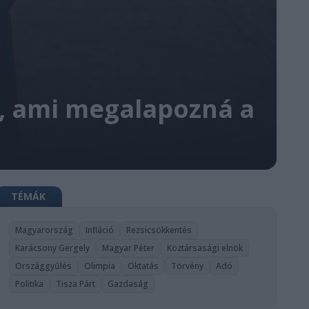
k, ami megalapozná a
TÉMÁK
Magyarország
Infláció
Rezsicsökkentés
Karácsony Gergely
Magyar Péter
Köztársasági elnök
Országgyűlés
Olimpia
Oktatás
Törvény
Adó
Politika
Tisza Párt
Gazdaság