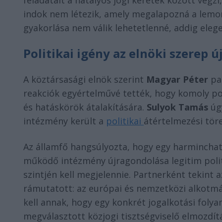
feladatait a hatályos jogi keretek között végz
indok nem létezik, amely megalapozná a lemon
gyakorlása nem válik lehetetlenné, addig elege
Politikai igény az elnöki szerep 
A köztársasági elnök szerint
Magyar Péter
par
reakciók egyértelművé tették, hogy komoly pol
és hatáskörök átalakítására.
Sulyok Tamás
úgy
intézmény került a
politikai
átértelmezési tör
Az államfő hangsúlyozta, hogy egy harmincha
működő intézmény újragondolása legitim politi
szintjén kell megjelennie. Partnerként tekint a
rámutatott: az európai és nemzetközi alkotmán
kell annak, hogy egy konkrét jogalkotási folya
megválasztott közjogi tisztségviselő elmozdít