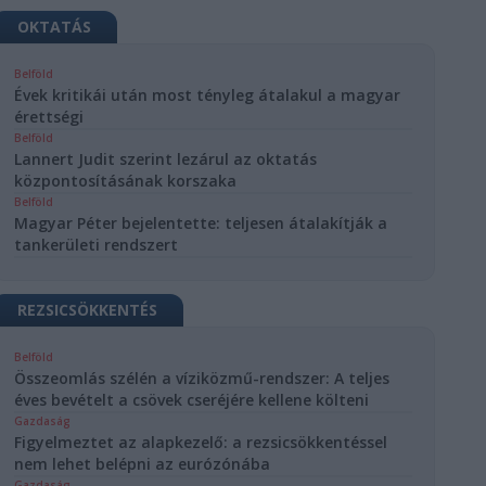
OKTATÁS
Belföld
Évek kritikái után most tényleg átalakul a magyar
érettségi
Belföld
Lannert Judit szerint lezárul az oktatás
központosításának korszaka
Belföld
Magyar Péter bejelentette: teljesen átalakítják a
tankerületi rendszert
REZSICSÖKKENTÉS
Belföld
Összeomlás szélén a víziközmű-rendszer: A teljes
éves bevételt a csövek cseréjére kellene költeni
Gazdaság
Figyelmeztet az alapkezelő: a rezsicsökkentéssel
nem lehet belépni az eurózónába
Gazdaság