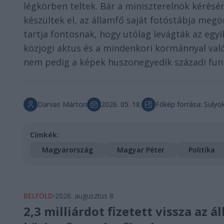
légkörben teltek. Bár a miniszterelnök kérésér
készültek el, az államfő saját fotóstábja meg
tartja fontosnak, hogy utólag levágták az egyi
közjogi aktus és a mindenkori kormánnyal va
nem pedig a képek huszonegyedik századi funk
Darvas Márton
2026. 05. 18.
Főkép forrása: Suly
Címkék:
Magyarország
Magyar Péter
Politika
BELFÖLD
2026. augusztus 8.
2,3 milliárdot fizetett vissza az