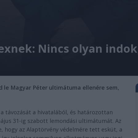
exnek: Nincs olyan indo
d le Magyar Péter ultimátuma ellenére sem,
a távozását a hivatalából, és határozottan
ájus 31-ig szabott lemondási ultimátumát. Az
e, hogy az Alaptörvény védelmére tett esküt, a