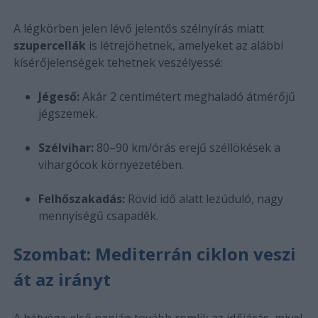
A légkörben jelen lévő jelentős szélnyírás miatt
szupercellák
is létrejöhetnek, amelyeket az alábbi
kísérőjelenségek tehetnek veszélyessé:
Jégeső:
Akár 2 centimétert meghaladó átmérőjű
jégszemek.
Szélvihar:
80–90 km/órás erejű széllökések a
vihargócok környezetében.
Felhőszakadás:
Rövid idő alatt lezúduló, nagy
mennyiségű csapadék.
Szombat: Mediterrán ciklon veszi
át az irányt
A hétvége első napján tovább romlik az időjárás, mivel