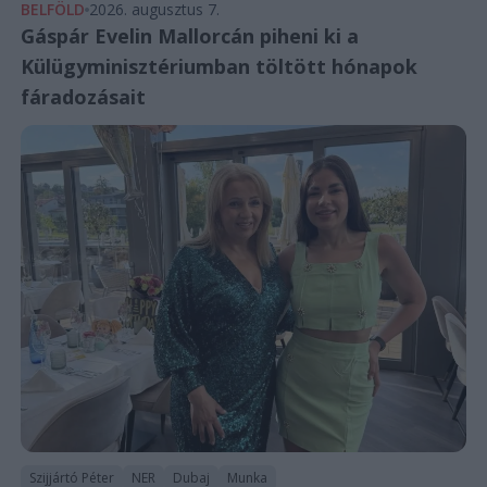
BELFÖLD
2026. augusztus 7.
Gáspár Evelin Mallorcán piheni ki a
Külügyminisztériumban töltött hónapok
fáradozásait
Szijjártó Péter
NER
Dubaj
Munka