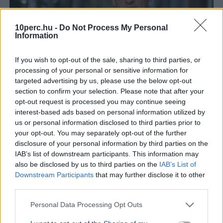
10perc.hu -
Do Not Process My Personal
Information
If you wish to opt-out of the sale, sharing to third parties, or
processing of your personal or sensitive information for
targeted advertising by us, please use the below opt-out
section to confirm your selection. Please note that after your
Tarr Zoltán
Közmédia
opt-out request is processed you may continue seeing
interest-based ads based on personal information utilized by
Tarr Zoltán szerint zajlik a közmédia átvilágítása, a
us or personal information disclosed to third parties prior to
végleges vezetőt pedig nyílt, átlátható pályázaton
your opt-out. You may separately opt-out of the further
választják majd ki.
Bővebben...
disclosure of your personal information by third parties on the
IAB’s list of downstream participants. This information may
also be disclosed by us to third parties on the
IAB’s List of
Rezsicsökkentés
Downstream Participants
that may further disclose it to other
third parties.
Personal Data Processing Opt Outs
GAZDASÁG
Figyelmez