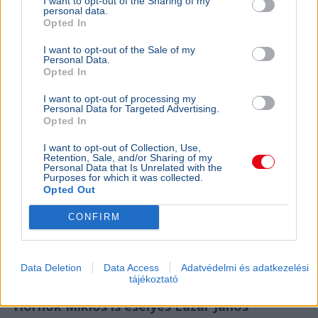
I want to opt-out of the Sharing of my
rezsicsök
personal data.
Opted In
eurózóná
Az Amundi 
I want to opt-out of the Sale of my
kegyelmi id
Personal Data.
Opted In
kritériumok
szükségese
I want to opt-out of processing my
Personal Data for Targeted Advertising.
Opted In
BELFÖLD
I want to opt-out of Collection, Use,
Retention, Sale, and/or Sharing of my
Összeomlás szélén a víziközmű-rendszer:
Personal Data that Is Unrelated with the
A teljes éves bevételt a csövek
Purposes for which it was collected.
Opted Out
cseréjére kellene költeni
A magyar víziközmű-hálózat közel 80 százaléka
CONFIRM
kritikus állapotban van, a csőtörések száma
pedig exponenciálisan nő. Kovács Károly szerint a
rezsicsökk...
Data Deletion
Data Access
Adatvédelmi és adatkezelési
tájékoztató
BELFÖLD
2026. augusztus 7.
Hornok Miklós is esélyes Lázár János