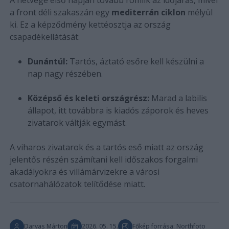
a front déli szakaszán egy
mediterrán ciklon
mélyül
ki. Ez a képződmény kettéosztja az ország
csapadékellátását:
Dunántúl:
Tartós, áztató esőre kell készülni a
nap nagy részében.
Középső és keleti országrész:
Marad a labilis
állapot, itt továbbra is kiadós záporok és heves
zivatarok váltják egymást.
A viharos zivatarok és a tartós eső miatt az ország
jelentős részén számítani kell időszakos forgalmi
akadályokra és villámárvizekre a városi
csatornahálózatok telítődése miatt.
Darvas Márton
2026. 05. 15.
Főkép forrása: Northfoto