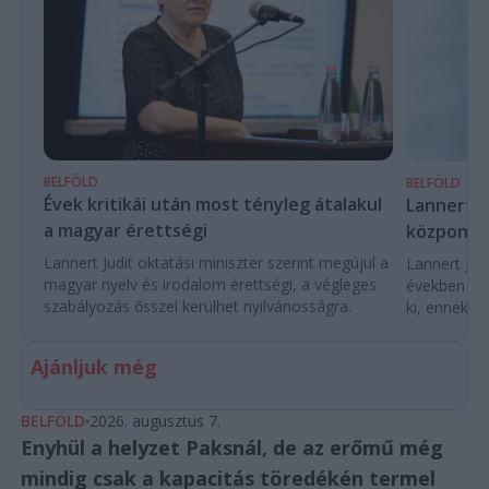
BELFÖLD
BELFÖLD
Évek kritikái után most tényleg átalakul
Lannert Ju
a magyar érettségi
központo
Lannert Judit oktatási miniszter szerint megújul a
Lannert Judi
magyar nyelv és irodalom érettségi, a végleges
években túl
szabályozás ősszel kerülhet nyilvánosságra.
ki, ennek m
Ajánljuk még
BELFÖLD
2026. augusztus 7.
Enyhül a helyzet Paksnál, de az erőmű még
mindig csak a kapacitás töredékén termel