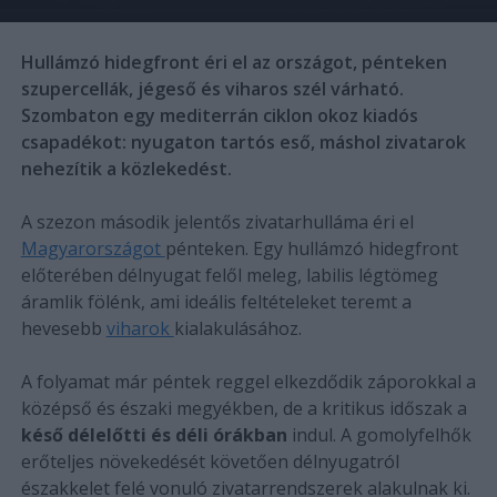
Hullámzó hidegfront éri el az országot, pénteken
szupercellák, jégeső és viharos szél várható.
Szombaton egy mediterrán ciklon okoz kiadós
csapadékot: nyugaton tartós eső, máshol zivatarok
nehezítik a közlekedést.
A szezon második jelentős zivatarhulláma éri el
Magyarországot
pénteken. Egy hullámzó hidegfront
előterében délnyugat felől meleg, labilis légtömeg
áramlik fölénk, ami ideális feltételeket teremt a
hevesebb
viharok
kialakulásához.
A folyamat már péntek reggel elkezdődik záporokkal a
középső és északi megyékben, de a kritikus időszak a
késő délelőtti és déli órákban
indul. A gomolyfelhők
erőteljes növekedését követően délnyugatról
északkelet felé vonuló zivatarrendszerek alakulnak ki.