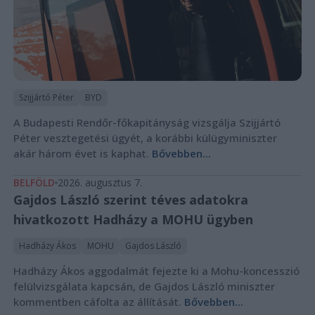
Szijjártó Péter
BYD
A Budapesti Rendőr-főkapitányság vizsgálja Szijjártó
Péter vesztegetési ügyét, a korábbi külügyminiszter
akár három évet is kaphat.
Bővebben...
BELFÖLD
2026. augusztus 7.
Gajdos László szerint téves adatokra
hivatkozott Hadházy a MOHU ügyben
Hadházy Ákos
MOHU
Gajdos László
Hadházy Ákos aggodalmát fejezte ki a Mohu-koncesszió
felülvizsgálata kapcsán, de Gajdos László miniszter
kommentben cáfolta az állítását.
Bővebben...