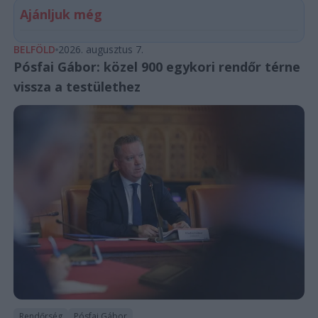
Ajánljuk még
BELFÖLD
2026. augusztus 7.
Pósfai Gábor: közel 900 egykori rendőr térne
vissza a testülethez
Rendőrség
Pósfai Gábor