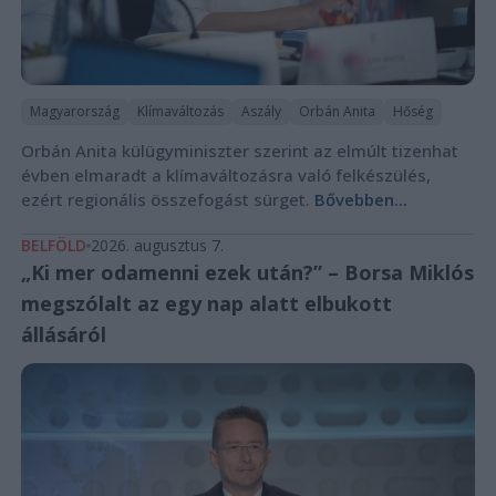
Magyarország
Klímaváltozás
Aszály
Orbán Anita
Hőség
Orbán Anita külügyminiszter szerint az elmúlt tizenhat
évben elmaradt a klímaváltozásra való felkészülés,
ezért regionális összefogást sürget.
Bővebben...
BELFÖLD
2026. augusztus 7.
„Ki mer odamenni ezek után?” – Borsa Miklós
megszólalt az egy nap alatt elbukott
állásáról