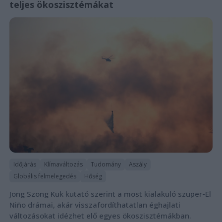
teljes ökoszisztémákat
Időjárás
Klímaváltozás
Tudomány
Aszály
Globális felmelegedés
Hőség
Jong Szong Kuk kutató szerint a most kialakuló szuper-El
Niño drámai, akár visszafordíthatatlan éghajlati
változásokat idézhet elő egyes ökoszisztémákban.