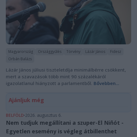
Magyarország
Országgyűlés
Törvény
Lázár János
Fidesz
Orbán Balázs
Lázár János júliusi tiszteletdíja minimálbérre csökkent,
mert a szavazások több mint 90 százalékáról
igazolatlanul hiányzott a parlamentből.
Bővebben...
Ajánljuk még
BELFÖLD
2026. augusztus 6.
Nem tudjuk megállítani a szuper-El Niñót -
Egyetlen esemény is végleg átbillenthet