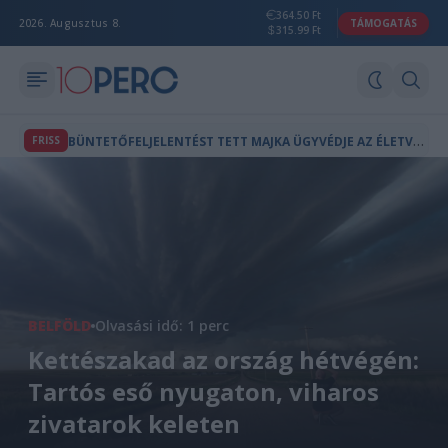
364.50 Ft
2026. Augusztus 8.
TÁMOGATÁS
315.99 Ft
B
ÜNTETŐFELJELENTÉST TETT MAJKA ÜGYVÉDJE AZ ÉLETVESZÉLYES FENYEGETÉS MIATT
FRISS
BELFÖLD
Olvasási idő: 1 perc
Kettészakad az ország hétvégén:
Tartós eső nyugaton, viharos
zivatarok keleten