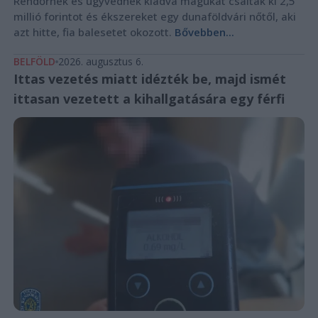
Rendőrnek és ügyvédnek kiadva magukat csaltak ki 2,5
millió forintot és ékszereket egy dunaföldvári nőtől, aki
azt hitte, fia balesetet okozott.
Bővebben...
BELFÖLD
2026. augusztus 6.
Ittas vezetés miatt idézték be, majd ismét
ittasan vezetett a kihallgatására egy férfi