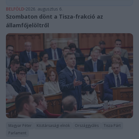
BELFÖLD
2026. augusztus 6.
Szombaton dönt a Tisza-frakció az
államfőjelöltről
Magyar Péter
Köztársasági elnök
Országgyűlés
Tisza Párt
Parlament