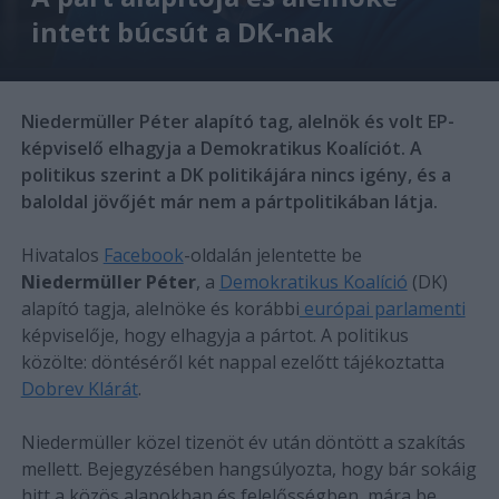
intett búcsút a DK-nak
Niedermüller Péter alapító tag, alelnök és volt EP-
képviselő elhagyja a Demokratikus Koalíciót. A
politikus szerint a DK politikájára nincs igény, és a
baloldal jövőjét már nem a pártpolitikában látja.
Hivatalos
Facebook
-oldalán jelentette be
Niedermüller Péter
, a
Demokratikus Koalíció
(DK)
alapító tagja, alelnöke és korábbi
európai parlamenti
képviselője, hogy elhagyja a pártot. A politikus
közölte: döntéséről két nappal ezelőtt tájékoztatta
Dobrev Klárát
.
Niedermüller közel tizenöt év után döntött a szakítás
mellett. Bejegyzésében hangsúlyozta, hogy bár sokáig
hitt a közös alapokban és felelősségben, mára be