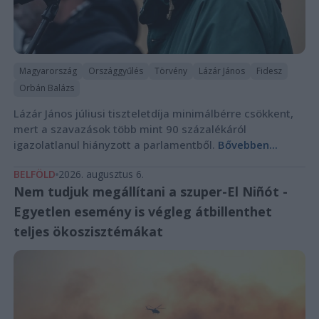
Magyarország
Országgyűlés
Törvény
Lázár János
Fidesz
Orbán Balázs
Lázár János júliusi tiszteletdíja minimálbérre csökkent,
mert a szavazások több mint 90 százalékáról
igazolatlanul hiányzott a parlamentből.
Bővebben...
BELFÖLD
2026. augusztus 6.
Nem tudjuk megállítani a szuper-El Niñót -
Egyetlen esemény is végleg átbillenthet
teljes ökoszisztémákat