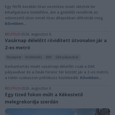
Egy férfit korábbi ittas vezetése miatt idéztek be
kihallgatásra Gödöllőre, ám a gödöllői rendőrök az
odavezető úton ismét ittas állapotban állították meg.
Bővebben...
BELFÖLD
2026. augusztus 6.
Vasárnap délelőtt rövidített útvonalon jár a
2-es metró
Budapest
Közlekedés
BKK
Déli pályaudvar
Karbantartás miatt vasárnap délelőtt csak a Déli
pályaudvar és a Deák Ferenc tér között jár a 2-es metró,
a többi szakaszon pótlóbusz közlekedik.
Bővebben...
BELFÖLD
2026. augusztus 6.
Egy tized fokon múlt a Kékestető
melegrekordja szerdán