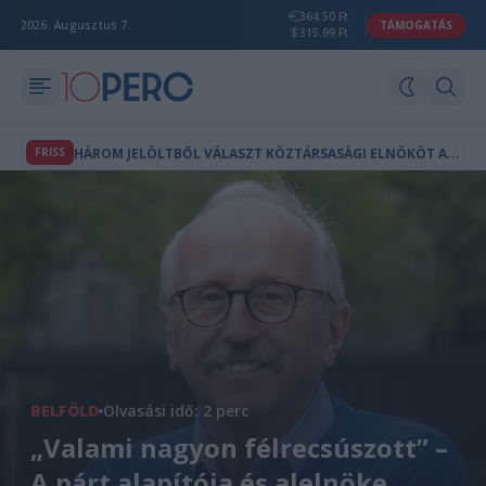
364.50 Ft
2026. Augusztus 7.
TÁMOGATÁS
315.99 Ft
H
ÁROM JELÖLTBŐL VÁLASZT KÖZTÁRSASÁGI ELNÖKÖT A PARLAMENT KEDDEN
FRISS
BELFÖLD
Olvasási idő: 2 perc
„Valami nagyon félrecsúszott” –
A párt alapítója és alelnöke