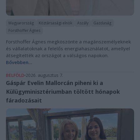
Magyarország
Köztársasági elnök
Aszály
Gazdaság
Forsthoffer Ágnes
Forsthoffer Ágnes megköszönte a magánszemélyeknek
és vállalatoknak a felelős energiahasználatot, amellyel
átsegítették az országot a válságos napokon.
Bővebben...
BELFÖLD
2026. augusztus 7.
Gáspár Evelin Mallorcán piheni ki a
Külügyminisztériumban töltött hónapok
fáradozásait