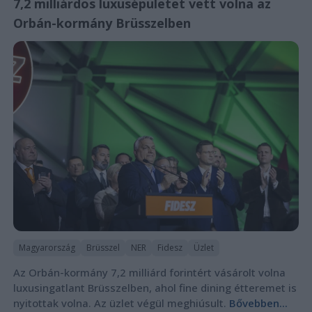
7,2 milliárdos luxusépületet vett volna az
Orbán-kormány Brüsszelben
Magyarország
Brüsszel
NER
Fidesz
Üzlet
Az Orbán-kormány 7,2 milliárd forintért vásárolt volna
luxusingatlant Brüsszelben, ahol fine dining étteremet is
nyitottak volna. Az üzlet végül meghiúsult.
Bővebben...