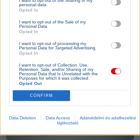
I want to opt-out of the Sharing of my
personal data.
Ajánljuk még
Opted In
BELFÖLD
2026. augusztus 7.
I want to opt-out of the Sale of my
Personal Data.
„Ki mer odamenni ezek után?” – Borsa Miklós
Opted In
megszólalt az egy nap alatt elbukott
I want to opt-out of processing my
állásáról
Personal Data for Targeted Advertising.
Opted In
I want to opt-out of Collection, Use,
Retention, Sale, and/or Sharing of my
Personal Data that Is Unrelated with the
Purposes for which it was collected.
Opted Out
CONFIRM
Data Deletion
Data Access
Adatvédelmi és adatkezelési
tájékoztató