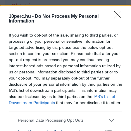
Oktatás
10perc.hu -
Do Not Process My Personal
Information
If you wish to opt-out of the sale, sharing to third parties, or
processing of your personal or sensitive information for
targeted advertising by us, please use the below opt-out
section to confirm your selection. Please note that after your
opt-out request is processed you may continue seeing
interest-based ads based on personal information utilized by
us or personal information disclosed to third parties prior to
your opt-out. You may separately opt-out of the further
disclosure of your personal information by third parties on the
BELFÖLD
BELFÖLD
IAB’s list of downstream participants. This information may
Évek kritikái után most tényleg átalakul
Lannert Ju
also be disclosed by us to third parties on the
IAB’s List of
a magyar érettségi
központo
Downstream Participants
that may further disclose it to other
third parties.
Lannert Judit oktatási miniszter szerint megújul a
Lannert Judi
magyar nyelv és irodalom érettségi, a végleges
években túl
Personal Data Processing Opt Outs
szabályozás ősszel kerülhet nyilvánosságra.
ki, ennek m