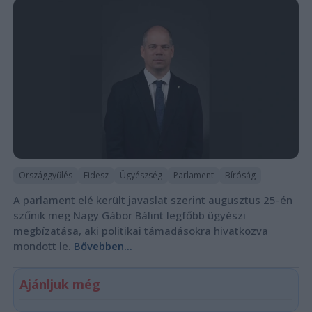
Országgyűlés
Fidesz
Ügyészség
Parlament
Bíróság
A parlament elé került javaslat szerint augusztus 25-én
szűnik meg Nagy Gábor Bálint legfőbb ügyészi
megbízatása, aki politikai támadásokra hivatkozva
mondott le.
Bővebben...
Ajánljuk még