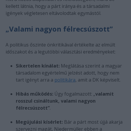
kellett látnia, hogy a párt iránya és a társadalmi
igények végletesen eltávolodtak egymástól.
„Valami nagyon félrecsúszott”
A politikus őszinte önkritikával értékelte az elmúlt
időszakot és a legutóbbi választási eredményeket:
Sikertelen kínálat:
Meglátása szerint a magyar
társadalom egyértelmű jelzést adott, hogy nem
tart igényt arra a
politikára
, amit a DK képviselt.
Hibás működés:
Úgy fogalmazott: „
valamit
rosszul csináltunk, valami nagyon
félrecsúszott”
.
Megújulási kísérlet:
Bár a párt most újjá akarja
szervezni magát, Niedermüller ebben a