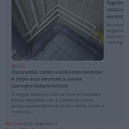
Figyelmez
rezsicsök
eurózóná
Az Amundi 
kegyelmi id
kritériumok
szükségese
BELFÖLD
Összeomlás szélén a víziközmű-rendszer:
A teljes éves bevételt a csövek
cseréjére kellene költeni
A magyar víziközmű-hálózat közel 80 százaléka
kritikus állapotban van, a csőtörések száma
pedig exponenciálisan nő. Kovács Károly szerint a
rezsicsökk...
BELFÖLD
2026. augusztus 7.