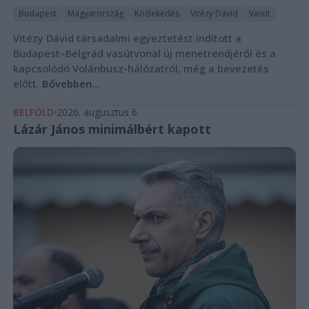
Budapest
Magyarország
Közlekedés
Vitézy Dávid
Vasút
Vitézy Dávid társadalmi egyeztetést indított a
Budapest–Belgrád vasútvonal új menetrendjéről és a
kapcsolódó Volánbusz-hálózatról, még a bevezetés
előtt.
Bővebben...
BELFÖLD
2026. augusztus 6.
Lázár János minimálbért kapott