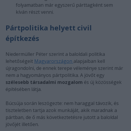
folyamatban már egyszerű párttagként sem
kíván részt venni.
Pártpolitika helyett civil
építkezés
Niedermüller Péter szerint a baloldali politika
lehetőségeit
Magyarországon
alapjaiban kell
újragondolni, de ennek terepe véleménye szerint már
nem a hagyományos pártpolitika. A jövőt egy
szélesebb társadalmi mozgalom
és új közösségek
építésében látja.
Búcsúja során leszögezte: nem haraggal távozik, és
tiszteletben tartja azok munkáját, akik maradnak a
pártban, de ő más következtetésre jutott a baloldal
jövőjét illetően.