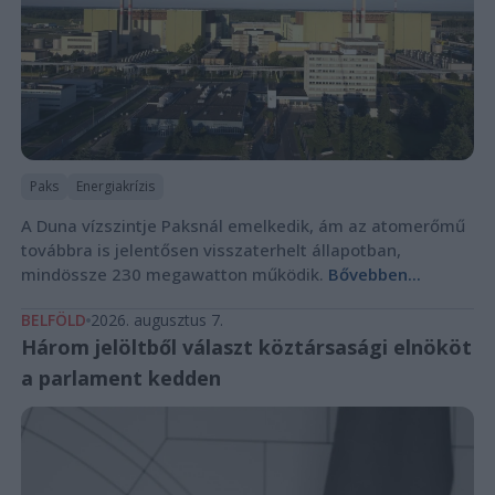
Paks
Energiakrízis
A Duna vízszintje Paksnál emelkedik, ám az atomerőmű
továbbra is jelentősen visszaterhelt állapotban,
mindössze 230 megawatton működik.
Bővebben...
BELFÖLD
2026. augusztus 7.
Három jelöltből választ köztársasági elnököt
a parlament kedden