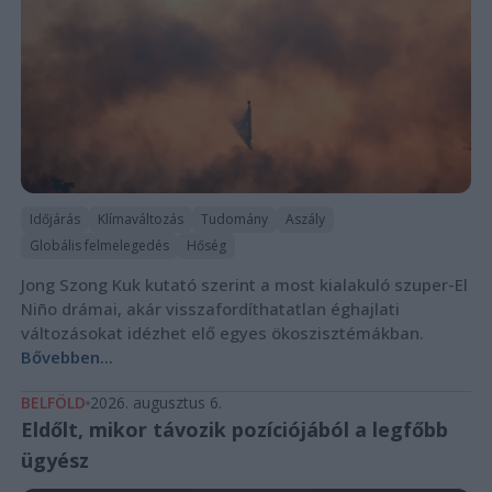
Időjárás
Klímaváltozás
Tudomány
Aszály
Globális felmelegedés
Hőség
Jong Szong Kuk kutató szerint a most kialakuló szuper-El
Niño drámai, akár visszafordíthatatlan éghajlati
változásokat idézhet elő egyes ökoszisztémákban.
Bővebben...
BELFÖLD
2026. augusztus 6.
Eldőlt, mikor távozik pozíciójából a legfőbb
ügyész