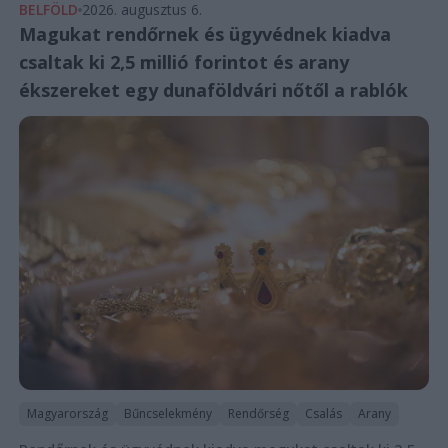
BELFÖLD
2026. augusztus 6.
Magukat rendőrnek és ügyvédnek kiadva
csaltak ki 2,5 millió forintot és arany
ékszereket egy dunaföldvári nőtől a rablók
Magyarország
Bűncselekmény
Rendőrség
Csalás
Arany