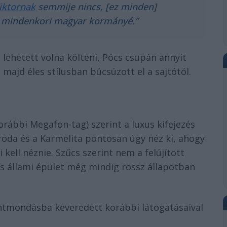
iktornak
semmije nincs, [ez minden]
a mindenkori magyar kormányé.”
l lehetett volna költeni, Pócs csupán annyit
, majd éles stílusban búcsúzott el a sajtótól.
korábbi Megafon-tag) szerint a luxus kifejezés
tiroda és a Karmelita pontosan úgy néz ki, ahogy
kell néznie. Szűcs szerint nem a felújított
s állami épület még mindig rossz állapotban
ntmondásba keveredett korábbi látogatásaival