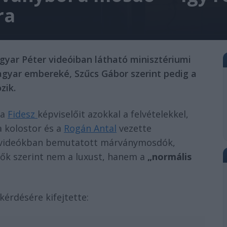
ra
gyar Péter videóiban látható minisztériumi
magyar embereké, Szűcs Gábor szerint pedig a
zik.
 a
Fidesz
képviselőit azokkal a felvételekkel,
a kolostor és a
Rogán Antal
vezette
 A videókban bemutatott márványmosdók,
lők szerint nem a luxust, hanem a
„normális
kérdésére kifejtette: