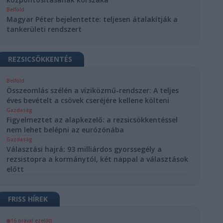
Belföld
Magyar Péter bejelentette: teljesen átalakítják a
tankerületi rendszert
REZSICSÖKKENTÉS
Belföld
Összeomlás szélén a víziközmű-rendszer: A teljes
éves bevételt a csövek cseréjére kellene költeni
Gazdaság
Figyelmeztet az alapkezelő: a rezsicsökkentéssel
nem lehet belépni az eurózónába
Gazdaság
Választási hajrá: 93 milliárdos gyorssegély a
rezsistopra a kormánytól, két nappal a választások
előtt
FRISS HÍREK
16 órával ezelőtt