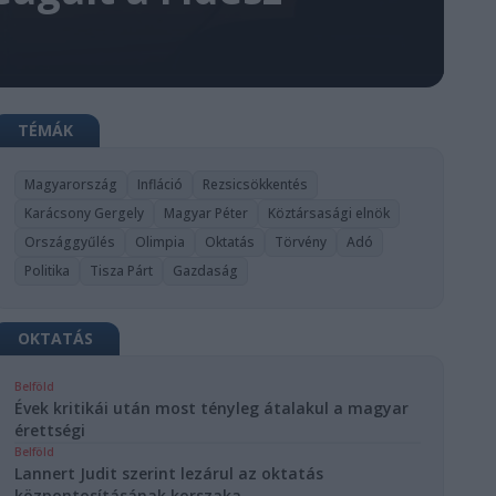
TÉMÁK
Magyarország
Infláció
Rezsicsökkentés
Karácsony Gergely
Magyar Péter
Köztársasági elnök
Országgyűlés
Olimpia
Oktatás
Törvény
Adó
Politika
Tisza Párt
Gazdaság
OKTATÁS
Belföld
Évek kritikái után most tényleg átalakul a magyar
érettségi
Belföld
Lannert Judit szerint lezárul az oktatás
központosításának korszaka