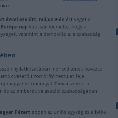
niuk.
81 évvel ezelőtt
,
május 9-én
ért véget a
z
Európa nap
kapcsán kiemelte, hogy a
egységet, valamint a demokrácia, a szabadság
tében
sszeli nyilatkozatában mérföldkőnek nevezte
llamok vezetőit tömörítő testület feje
az új magyar kormánnyal.
Costa
szerint a
n és az emberek választási szabadságában
agyar Pétert
éppen az uniós egység és a béke