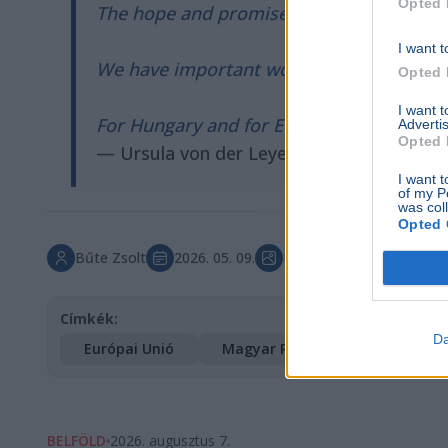
Opted 
The hope and promise of renewal is a pow
I want t
We have important work ahead of us.
Opted 
I want 
For Hungary and for Europe, we are…
Advertis
Opted 
— Ursula von der Leyen (@vonderleyen)
M
I want t
of my P
was col
Opted 
Bűte Zsolt
2026. 05. 09.
Főkép forrása: Northfoto
Címkék:
Da
Európai Unió
Magyar Péter
BELFÖLD
2026. augusztus 7.