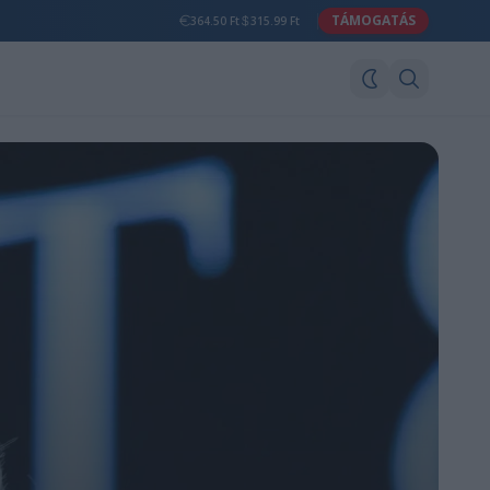
TÁMOGATÁS
364.50 Ft
315.99 Ft