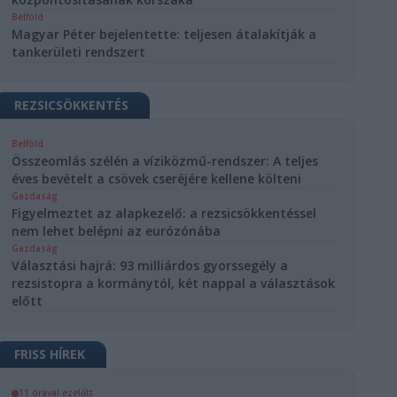
Belföld
Magyar Péter bejelentette: teljesen átalakítják a
tankerületi rendszert
REZSICSÖKKENTÉS
Belföld
Összeomlás szélén a víziközmű-rendszer: A teljes
éves bevételt a csövek cseréjére kellene költeni
Gazdaság
Figyelmeztet az alapkezelő: a rezsicsökkentéssel
nem lehet belépni az eurózónába
Gazdaság
Választási hajrá: 93 milliárdos gyorssegély a
rezsistopra a kormánytól, két nappal a választások
előtt
FRISS HÍREK
11 órával ezelőtt