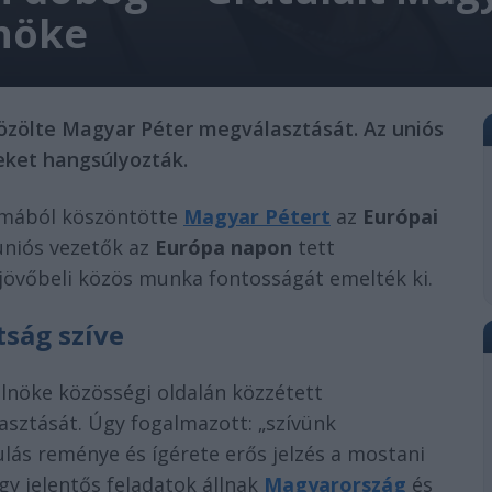
lnöke
vözölte Magyar Péter megválasztását. Az uniós
eket hangsúlyozták.
lmából köszöntötte
Magyar Pétert
az
Európai
 uniós vezetők az
Európa napon
tett
a jövőbeli közös munka fontosságát emelték ki.
tság szíve
lnöke közösségi oldalán közzétett
sztását. Úgy fogalmazott: „szívünk
lás reménye és ígérete erős jelzés a mostani
gy jelentős feladatok állnak
Magyarország
és