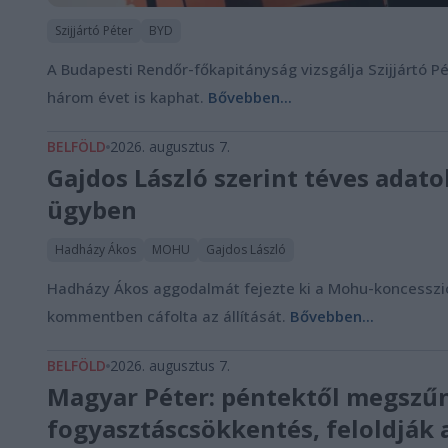
Szijjártó Péter
BYD
A Budapesti Rendőr-főkapitányság vizsgálja Szijjártó P
három évet is kaphat.
Bővebben...
BELFÖLD
2026. augusztus 7.
Gajdos László szerint téves ada
ügyben
Hadházy Ákos
MOHU
Gajdos László
Hadházy Ákos aggodalmát fejezte ki a Mohu-koncesszió 
kommentben cáfolta az állítását.
Bővebben...
BELFÖLD
2026. augusztus 7.
Magyar Péter: péntektől megszűn
fogyasztáscsökkentés, feloldják 