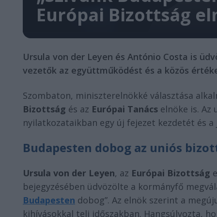
Európai Bizottság e
Ursula von der Leyen és António Costa is üd
vezetők az együttműködést és a közös érték
Szombaton, miniszterelnökké választása alka
Bizottság
és az
Európai Tanács
elnöke is. Az
nyilatkozataikban egy új fejezet kezdetét és 
Budapesten dobog az uniós bizot
Ursula von der Leyen
, az
Európai Bizottság
e
bejegyzésében üdvözölte a kormányfő megvála
Budapesten
dobog”. Az elnök szerint a megúju
kihívásokkal teli időszakban. Hangsúlyozta, ho