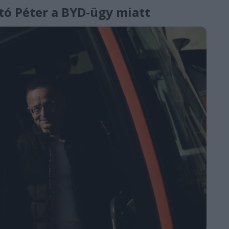
rtó Péter a BYD-ügy miatt