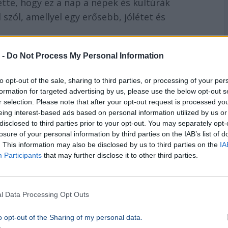
tte, hogy ez a nap a népek és kultúrák
 szól, amellyel egy erősebb, jólétet és
n
 -
Do Not Process My Personal Information
to opt-out of the sale, sharing to third parties, or processing of your per
Európai Unió
kül- és biztonságpolitikai
formation for targeted advertising by us, please use the below opt-out s
 időszakok világítanak rá arra, mi számít
r selection. Please note that after your opt-out request is processed y
onsága.
Kallas
emlékeztetett, hogy az
EU
már
eing interest-based ads based on personal information utilized by us or
disclosed to third parties prior to your opt-out. You may separately opt-
 a rendszer nem tökéletes, megbízható
losure of your personal information by third parties on the IAB’s list of
. This information may also be disclosed by us to third parties on the
IA
Participants
that may further disclose it to other third parties.
becoming Prime Minister of Hungary.
l Data Processing Opt Outs
est.
o opt-out of the Sharing of my personal data.