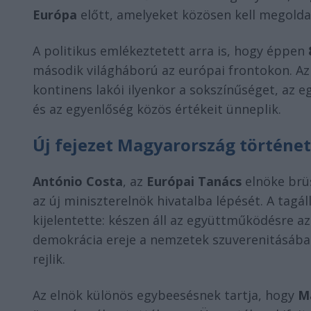
Európa
előtt, amelyeket közösen kell megolda
A politikus emlékeztetett arra is, hogy éppen
második világháború az európai frontokon. A
kontinens lakói ilyenkor a sokszínűséget, az 
és az egyenlőség közös értékeit ünneplik.
Új fejezet Magyarország történe
António Costa
, az
Európai Tanács
elnöke brü
az új miniszterelnök hivatalba lépését. A tagá
kijelentette: készen áll az együttműködésre 
demokrácia ereje a nemzetek szuverenitásába
rejlik.
Az elnök különös egybeesésnek tartja, hogy
M