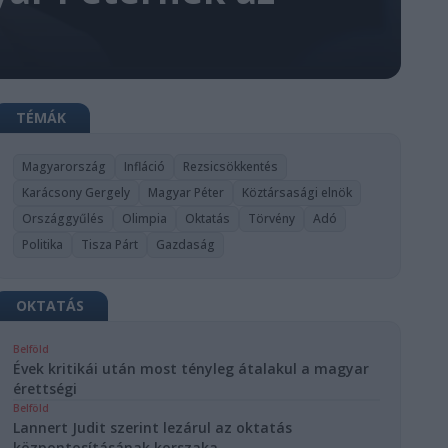
TÉMÁK
Magyarország
Infláció
Rezsicsökkentés
Karácsony Gergely
Magyar Péter
Köztársasági elnök
Országgyűlés
Olimpia
Oktatás
Törvény
Adó
Politika
Tisza Párt
Gazdaság
OKTATÁS
Belföld
Évek kritikái után most tényleg átalakul a magyar
érettségi
Belföld
Lannert Judit szerint lezárul az oktatás
központosításának korszaka