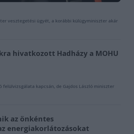
éter vesztegetési ügyét, a korábbi külügyminiszter akár
tokra hivatkozott Hadházy a MOHU
felülvizsgálata kapcsán, de Gajdos László miniszter
ik az önkéntes
az energiakorlátozásokat