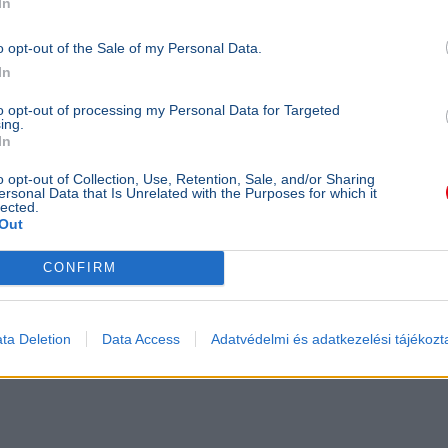
In
erful signal in these challenging times.
o opt-out of the Sale of my Personal Data.
In
to opt-out of processing my Personal Data for Targeted
ing.
In
ay 9, 2026
o opt-out of Collection, Use, Retention, Sale, and/or Sharing
ersonal Data that Is Unrelated with the Purposes for which it
lected.
Out
CONFIRM
ta Deletion
Data Access
Adatvédelmi és adatkezelési tájékozt