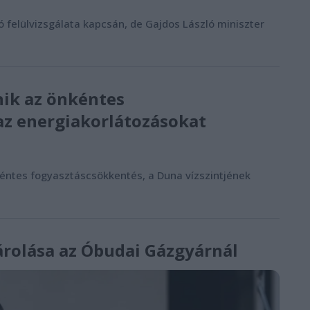
felülvizsgálata kapcsán, de Gajdos László miniszter
ik az önkéntes
az energiakorlátozásokat
éntes fogyasztáscsökkentés, a Duna vízszintjének
rolása az Óbudai Gázgyárnál