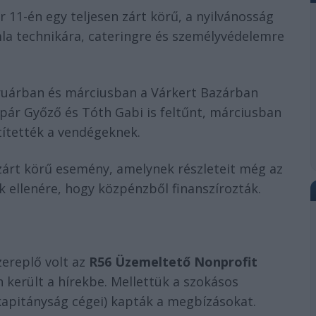
11-én egy teljesen zárt körű, a nyilvánosság
ámla technikára, cateringre és személyvédelemre
uárban és márciusban a Várkert Bazárban
pár Győző és Tóth Gabi is feltűnt, márciusban
títették a vendégeknek.
zárt körű esemény, amelynek részleteit még az
k ellenére, hogy közpénzből finanszírozták.
zereplő volt az
R56 Üzemeltető Nonprofit
 került a hírekbe. Mellettük a szokásos
kapitányság cégei) kapták a megbízásokat.