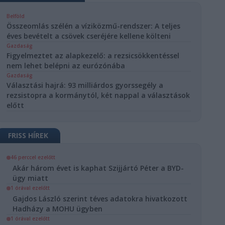
Belföld
Összeomlás szélén a víziközmű-rendszer: A teljes
éves bevételt a csövek cseréjére kellene költeni
Gazdaság
Figyelmeztet az alapkezelő: a rezsicsökkentéssel
nem lehet belépni az eurózónába
Gazdaság
Választási hajrá: 93 milliárdos gyorssegély a
rezsistopra a kormánytól, két nappal a választások
előtt
FRISS HÍREK
46 perccel ezelőtt
Akár három évet is kaphat Szijjártó Péter a BYD-
ügy miatt
1 órával ezelőtt
Gajdos László szerint téves adatokra hivatkozott
Hadházy a MOHU ügyben
1 órával ezelőtt