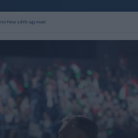
ártó Péter a BYD-ügy miatt