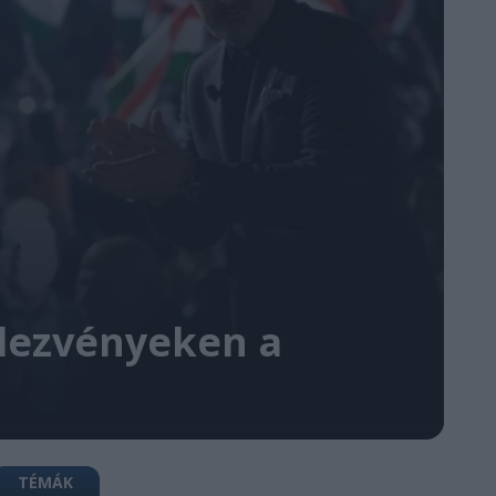
ndezvényeken a
TÉMÁK