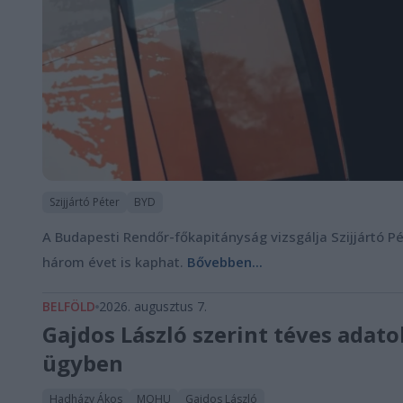
Szijjártó Péter
BYD
A Budapesti Rendőr-főkapitányság vizsgálja Szijjártó P
három évet is kaphat.
Bővebben...
BELFÖLD
2026. augusztus 7.
Gajdos László szerint téves ada
ügyben
Hadházy Ákos
MOHU
Gajdos László