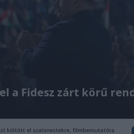
 el a Fidesz zárt körű re
nzt költött el szalonestekre, filmbemutatóra