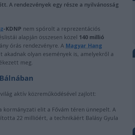
őtt. A rendezvények egy része a nyilvánosság
sz
-KDNP
nem spórolt a reprezentációs
éslistái alapján összesen közel
140 millió
ány órás rendezvényre. A
Magyar Hang
tt akadnak olyan események is, amelyekről a
lékezett meg.
 Bálnában
gvilág aktív közreműködésével zajlott:
 kormányzati elit a Fővám téren ünnepelt. A
ította 22 millióért, a technikáért Balásy Gyula