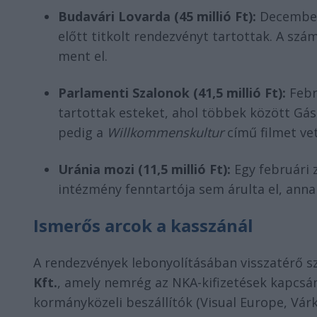
Budavári Lovarda (45 millió Ft):
December 
előtt titkolt rendezvényt tartottak. A sz
ment el.
Parlamenti Szalonok (41,5 millió Ft):
Febr
tartottak esteket, ahol többek között Gás
pedig a
Willkommenskultur
című filmet ve
Uránia mozi (11,5 millió Ft):
Egy februári 
intézmény fenntartója sem árulta el, anna
Ismerős arcok a kasszánál
A rendezvények lebonyolításában visszatérő s
Kft.
, amely nemrég az NKA-kifizetések kapcsán
kormányközeli beszállítók (Visual Europe, Vár