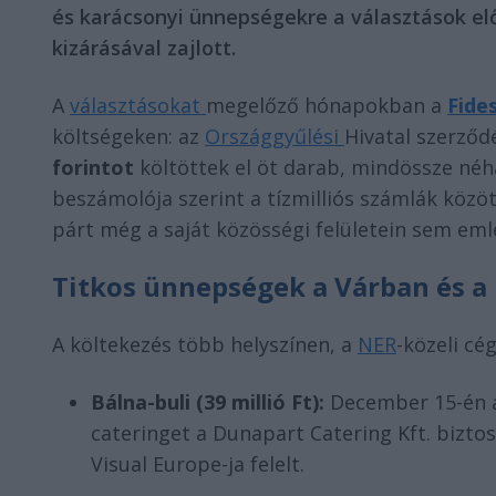
és karácsonyi ünnepségekre a választások el
kizárásával zajlott.
A
választásokat
megelőző hónapokban a
Fide
költségeken: az
Országgyűlési
Hivatal szerződ
forintot
költöttek el öt darab, mindössze néh
beszámolója szerint a tízmilliós számlák közö
párt még a saját közösségi felületein sem em
Titkos ünnepségek a Várban és a
A költekezés több helyszínen, a
NER
-közeli cé
Bálna-buli (39 millió Ft):
December 15-én a
cateringet a Dunapart Catering Kft. biztos
Visual Europe-ja felelt.