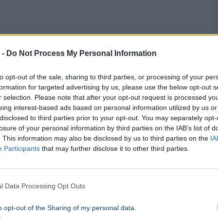
mokra is bőven áldozott: a vizsgált időszakban
nyai minicégnek, az
RTDCOM
-nak online
 -
Do Not Process My Personal Information
to opt-out of the sale, sharing to third parties, or processing of your per
formation for targeted advertising by us, please use the below opt-out s
sak voltak, a most napvilágra került adatok
r selection. Please note that after your opt-out request is processed y
 elit reprezentációja és a hirdetési kampányok
eing interest-based ads based on personal information utilized by us or
disclosed to third parties prior to your opt-out. You may separately opt-
.
losure of your personal information by third parties on the IAB’s list of
. This information may also be disclosed by us to third parties on the
IA
Participants
that may further disclose it to other third parties.
g nincsenek benne Orbán Viktor
pányeseményeknek a költségei.
l Data Processing Opt Outs
o opt-out of the Sharing of my personal data.