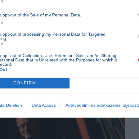
zterelnök.hu
In
o opt-out of the Sale of my Personal Data.
In
esz
to opt-out of processing my Personal Data for Targeted
ing.
In
o opt-out of Collection, Use, Retention, Sale, and/or Sharing
ersonal Data that Is Unrelated with the Purposes for which it
lected.
rtó Péter a BYD-ügy miatt
Out
CONFIRM
ta Deletion
Data Access
Adatvédelmi és adatkezelési tájékozt