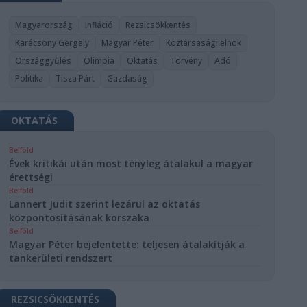
Magyarország
Infláció
Rezsicsökkentés
Karácsony Gergely
Magyar Péter
Köztársasági elnök
Országgyűlés
Olimpia
Oktatás
Törvény
Adó
Politika
Tisza Párt
Gazdaság
OKTATÁS
Belföld
Évek kritikái után most tényleg átalakul a magyar
érettségi
Belföld
Lannert Judit szerint lezárul az oktatás
központosításának korszaka
Belföld
Magyar Péter bejelentette: teljesen átalakítják a
tankerületi rendszert
REZSICSÖKKENTÉS