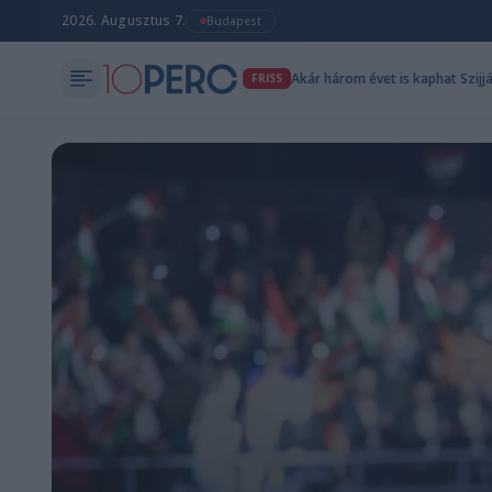
2026. Augusztus 7.
Budapest
Akár három évet is kaphat Szijj
FRISS