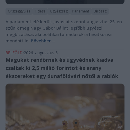
Országgyűlés
Fidesz
Ügyészség
Parlament
Bíróság
A parlament elé került javaslat szerint augusztus 25-én
szűnik meg Nagy Gábor Bálint legfőbb ügyészi
megbízatása, aki politikai támadásokra hivatkozva
mondott le.
Bővebben...
BELFÖLD
2026. augusztus 6.
Magukat rendőrnek és ügyvédnek kiadva
csaltak ki 2,5 millió forintot és arany
ékszereket egy dunaföldvári nőtől a rablók