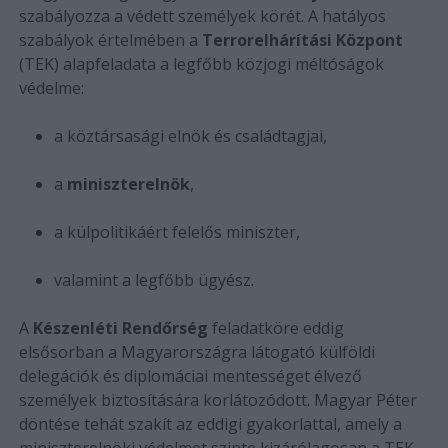
szabályozza a védett személyek körét. A hatályos
szabályok értelmében a
Terrorelhárítási Központ
(TEK) alapfeladata a legfőbb közjogi méltóságok
védelme:
a köztársasági elnök és családtagjai,
a
miniszterelnök
,
a külpolitikáért felelős miniszter,
valamint a legfőbb ügyész.
A
Készenléti Rendőrség
feladatköre eddig
elsősorban a Magyarországra látogató külföldi
delegációk és diplomáciai mentességet élvező
személyek biztosítására korlátozódott. Magyar Péter
döntése tehát szakít az eddigi gyakorlattal, amely a
miniszterelnöki védelmet szinte kizárólagosan a TEK-