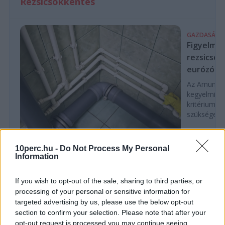
Rezsicsökkentés
GAZDASÁG
Figyelmez
rezsicsök
eurózóná
Az Amundi 
kegyelmi id
kritériumok
szükségese
10perc.hu -
Do Not Process My Personal
BELFÖLD
Information
Összeomlás szélén a víziközmű-rendszer:
A teljes éves bevételt a csövek
If you wish to opt-out of the sale, sharing to third parties, or
cseréjére kellene költeni
processing of your personal or sensitive information for
targeted advertising by us, please use the below opt-out
A magyar víziközmű-hálózat közel 80 százaléka
section to confirm your selection. Please note that after your
kritikus állapotban van, a csőtörések száma
opt-out request is processed you may continue seeing
pedig exponenciálisan nő. Kovács Károly szerint a