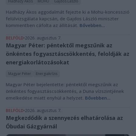
Hadházy Ákos
MOHU
Gajdos László
Hadházy Ákos aggodalmát fejezte ki a Mohu-koncesszió
felülvizsgálata kapcsán, de Gajdos László miniszter
kommentben cáfolta az állítását.
Bővebben...
BELFÖLD
2026. augusztus 7.
Magyar Péter: péntektől megszűnik az
önkéntes fogyasztáscsökkentés, feloldják az
energiakorlátozásokat
Magyar Péter
Energiakrízis
Magyar Péter bejelentette: péntektől megszűnik az
önkéntes fogyasztáscsökkentés, a Duna vízszintjének
emelkedése miatt enyhül a helyzet.
Bővebben...
BELFÖLD
2026. augusztus 7.
Megkezdődik a szennyezés elhatárolása az
Óbudai Gázgyárnál