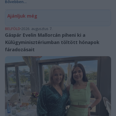
Bővebben...
Ajánljuk még
BELFÖLD
2026. augusztus 7.
Gáspár Evelin Mallorcán piheni ki a
Külügyminisztériumban töltött hónapok
fáradozásait