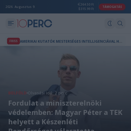
364.50 Ft
2026. Augusztus 9.
TÁMOGATÁS
315.99 Ft
A
MERIKAI KUTATÓK MESTERSÉGES INTELLIGENCIÁVAL HOZTAK LÉTRE A TERMÉSZETBEN NEM LÉTEZŐ VÍRUSOKAT
FRISS
BELFÖLD
Olvasási idő: 2 perc
Fordulat a miniszterelnöki
védelemben: Magyar Péter a TEK
helyett a Készenléti
Rendőrséget választotta