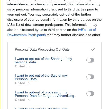
interest-based ads based on personal information utilized by
rezsicsökk...
us or personal information disclosed to third parties prior to
your opt-out. You may separately opt-out of the further
BELFÖLD
2026. augusztus 7.
disclosure of your personal information by third parties on the
Hornok Miklós is esélyes Lázár János
IAB’s list of downstream participants. This information may
utódjának
also be disclosed by us to third parties on the
IAB’s List of
Downstream Participants
that may further disclose it to other
third parties.
Personal Data Processing Opt Outs
I want to opt-out of the Sharing of my
personal data.
Opted In
I want to opt-out of the Sale of my
Personal Data.
Opted In
I want to opt-out of processing my
Personal Data for Targeted Advertising.
Opted In
Lázár János
I want to opt-out of Collection, Use,