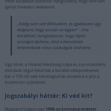
Péter korábban többször hangoztatta, hogy nem tart
igényt hivatalos védelemre.
„Eddig sem volt félnivalóm, és igyekszem úgy
dolgozni, hogy ezután se legyen” – írta
korábban, hangsúlyozva, hogy olyan
országot építene, ahol a becsületes
embereknek nincs szükségük kíséretre.
Úgy tűnik, a hivatali felelősség súlya és a protokolláris
előírások végül felülírták a korábbi elképzeléseket,
bár a TEK-től való távolságtartás továbbra is jelzi a
bizalmi kör szűkítését.
Jogszabályi háttér: Ki véd kit?
Magyarországon egy
1996-os kormányrendelet