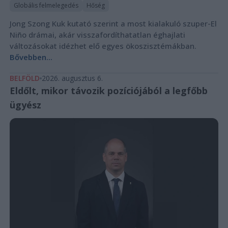
Globális felmelegedés
Hőség
Jong Szong Kuk kutató szerint a most kialakuló szuper-El
Niño drámai, akár visszafordíthatatlan éghajlati
változásokat idézhet elő egyes ökoszisztémákban.
Bővebben...
BELFÖLD
2026. augusztus 6.
Eldőlt, mikor távozik pozíciójából a legfőbb
ügyész