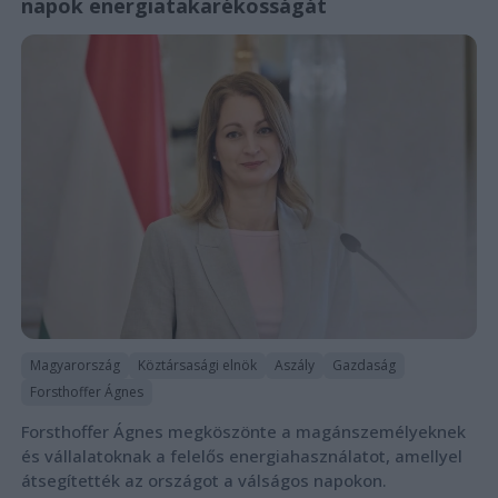
napok energiatakarékosságát
Magyarország
Köztársasági elnök
Aszály
Gazdaság
Forsthoffer Ágnes
Forsthoffer Ágnes megköszönte a magánszemélyeknek
és vállalatoknak a felelős energiahasználatot, amellyel
átsegítették az országot a válságos napokon.