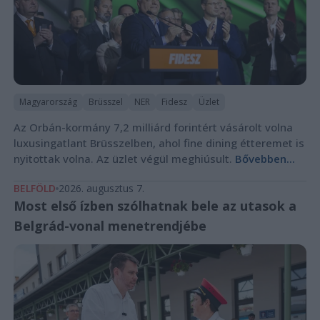
Magyarország
Brüsszel
NER
Fidesz
Üzlet
Az Orbán-kormány 7,2 milliárd forintért vásárolt volna
luxusingatlant Brüsszelben, ahol fine dining étteremet is
nyitottak volna. Az üzlet végül meghiúsult.
Bővebben...
BELFÖLD
2026. augusztus 7.
Most első ízben szólhatnak bele az utasok a
Belgrád-vonal menetrendjébe