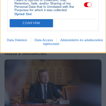
Retention, Sale, and/or Sharing of my
Négy jelölt közül választhat a Magyar Tenisz Szövetség
Personal Data that Is Unrelated with the
Purposes for which it was collected.
új elnököt szeptember 26-án, Lázár János májusi
Opted Out
lemondása után.
Bővebben...
CONFIRM
Ajánljuk még
Data Deletion
Data Access
Adatvédelmi és adatkezelési
BELFÖLD
2026. augusztus 7.
tájékoztató
Pósfai Gábor: közel 900 egykori rendőr térne
vissza a testülethez