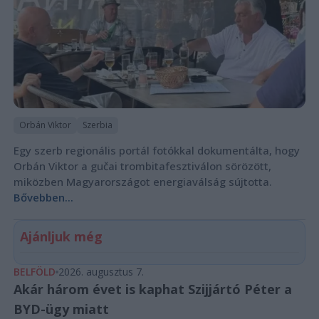
Orbán Viktor
Szerbia
Egy szerb regionális portál fotókkal dokumentálta, hogy
Orbán Viktor a gučai trombitafesztiválon sörözött,
miközben Magyarországot energiaválság sújtotta.
Bővebben...
Ajánljuk még
BELFÖLD
2026. augusztus 7.
Akár három évet is kaphat Szijjártó Péter a
BYD-ügy miatt