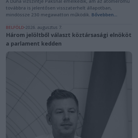
A Duna vízszintje Paksnál emelkedik, ám az atomerőmű
továbbra is jelentősen visszaterhelt állapotban,
mindössze 230 megawatton működik.
Bővebben...
BELFÖLD
2026. augusztus 7.
Három jelöltből választ köztársasági elnököt
a parlament kedden