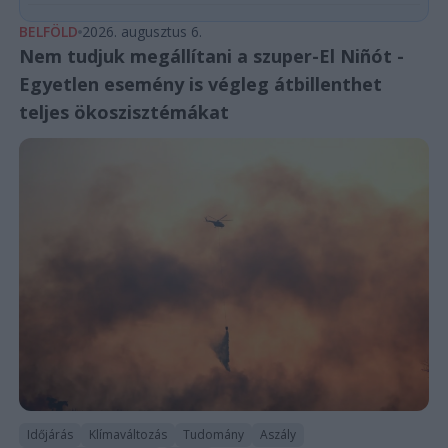
BELFÖLD
2026. augusztus 6.
Nem tudjuk megállítani a szuper-El Niñót -
Egyetlen esemény is végleg átbillenthet
teljes ökoszisztémákat
Időjárás
Klímaváltozás
Tudomány
Aszály