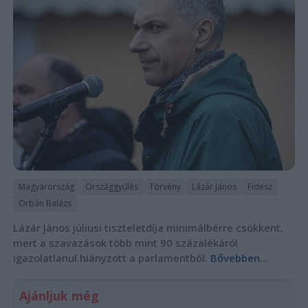
Magyarország
Országgyűlés
Törvény
Lázár János
Fidesz
Orbán Balázs
Lázár János júliusi tiszteletdíja minimálbérre csökkent,
mert a szavazások több mint 90 százalékáról
igazolatlanul hiányzott a parlamentből.
Bővebben...
Ajánljuk még