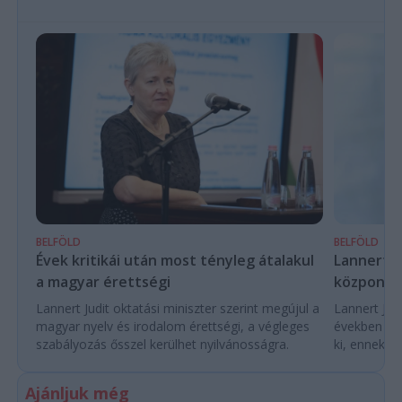
BELFÖLD
BELFÖLD
Évek kritikái után most tényleg átalakul
Lannert Ju
a magyar érettségi
központo
Lannert Judit oktatási miniszter szerint megújul a
Lannert Judi
magyar nyelv és irodalom érettségi, a végleges
években túl
szabályozás ősszel kerülhet nyilvánosságra.
ki, ennek m
Ajánljuk még