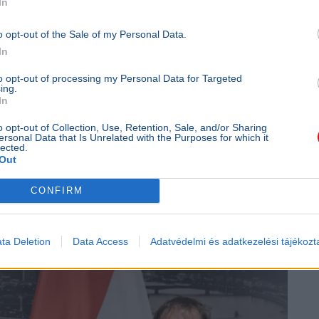
In
o opt-out of the Sale of my Personal Data.
In
to opt-out of processing my Personal Data for Targeted
ing.
Választás 2026
Demokratikus Koalíció
In
o opt-out of Collection, Use, Retention, Sale, and/or Sharing
ersonal Data that Is Unrelated with the Purposes for which it
lected.
Out
elnöknek a Tisza
CONFIRM
ta Deletion
Data Access
Adatvédelmi és adatkezelési tájékozt