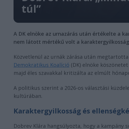
túl”
A DK elnöke az urnazárás után értékelte a k
nem látott mértékű volt a karaktergyilkossá
Közvetlenül az urnák zárása után megtartotta 
Demokratikus Koalíció
(DK) elnöke köszönetet
majd éles szavakkal kritizálta az elmúlt hóna
A politikus szerint a 2026-os választási küzde
kultúrában.
Karaktergyilkosság és ellenségk
Dobrev Klára hangsúlyozta, hogy a kampány s