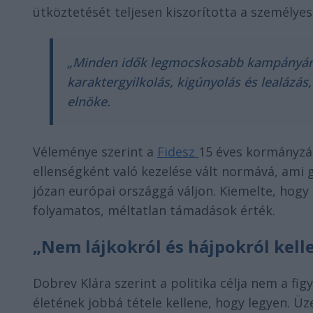
ütköztetését teljesen kiszorította a személyes
„Minden idők legmocskosabb kampányán v
karaktergyilkolás, kigúnyolás és lealázá
elnöke.
Véleménye szerint a
Fidesz
15 éves kormányzás
ellenségként való kezelése vált normává, ami
józan európai országgá váljon. Kiemelte, hogy a
folyamatos, méltatlan támadások érték.
„Nem lájkokról és hájpokról kelle
Dobrev Klára szerint a politika célja nem a f
életének jobbá tétele kellene, hogy legyen. Ü