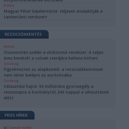
Belföld
Magyar Péter bejelentette: teljesen átalakítják a
tankerületi rendszert
REZSICSÖKKENTÉS
Belföld
Összeomlás szélén a víziközmű-rendszer: A teljes
éves bevételt a csövek cseréjére kellene költeni
Gazdaság
Figyelmeztet az alapkezelő: a rezsicsökkentéssel
nem lehet belépni az eurózónába
Gazdaság
Választási hajrá: 93 milliárdos gyorssegély a
rezsistopra a kormánytól, két nappal a választások
előtt
FRISS HÍREK
37 perccel ezelőtt