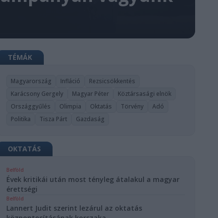
TÉMÁK
Magyarország
Infláció
Rezsicsökkentés
Karácsony Gergely
Magyar Péter
Köztársasági elnök
Országgyűlés
Olimpia
Oktatás
Törvény
Adó
Politika
Tisza Párt
Gazdaság
OKTATÁS
Belföld
Évek kritikái után most tényleg átalakul a magyar
érettségi
Belföld
Lannert Judit szerint lezárul az oktatás
központosításának korszaka