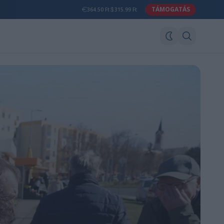
TÁMOGATÁS
364.50 Ft
315.99 Ft