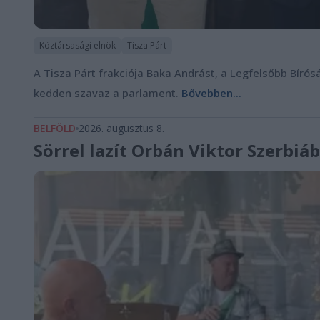
Köztársasági elnök
Tisza Párt
A Tisza Párt frakciója Baka Andrást, a Legfelsőbb Bírósá
kedden szavaz a parlament.
Bővebben...
BELFÖLD
2026. augusztus 8.
Sörrel lazít Orbán Viktor Szerbiá