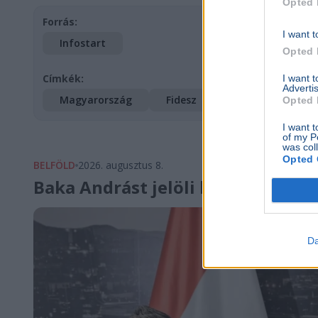
Opted 
Forrás:
I want t
Infostart
Opted 
Címkék:
I want 
Advertis
Magyarország
Fidesz
Dobrev Klára
Opted 
I want t
of my P
was col
Opted 
BELFÖLD
2026. augusztus 8.
Baka Andrást jelöli köztársasági 
Da