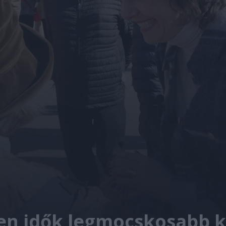
den idők legmocskosabb