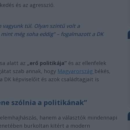
kedés és az agresszió.
agyunk túl. Olyan szintű volt a
s, mint még soha eddig” – fogalmazott a DK
a alatt az
„erő politikája”
és az ellenfelek
 gátat szab annak, hogy
Magyarország
békés,
 DK képviselőit és azok családtagjait is
ne szólnia a politikának”
igyelemhajhászás, hanem a választók mindennapi
zenetében burkoltan kitért a modern