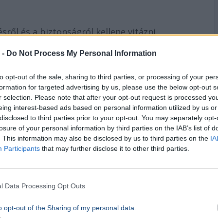
ről és a biztonságról kellene vitázni.
 -
Do Not Process My Personal Information
lyett a kulturált vita megteremtését tartja
to opt-out of the sale, sharing to third parties, or processing of your per
formation for targeted advertising by us, please use the below opt-out s
álasztók nagyfokú aktivitását, ami szerinte
r selection. Please note that after your opt-out request is processed y
eing interest-based ads based on personal information utilized by us or
le akarnak szólni a saját sorsukba.
disclosed to third parties prior to your opt-out. You may separately opt-
losure of your personal information by third parties on the IAB’s list of
megérkeznek a konkrét adatok és
. This information may also be disclosed by us to third parties on the
IA
 nyilvánosság elé áll, hogy részletesen is
Participants
that may further disclose it to other third parties.
l Data Processing Opt Outs
hfoto
o opt-out of the Sharing of my personal data.