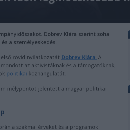
ampányidőszakot. Dobrev Klára szerint soha
g és a személyeskedés.
első rövid nyilatkozatát
Dobrev Klára
.
A
 mondott az aktivistáknak és a támogatóknak,
pok
politikai
közhangulatát.
lem mélypontot jelentett a magyar politikai
ép
orán a szakmai érveket és a programok