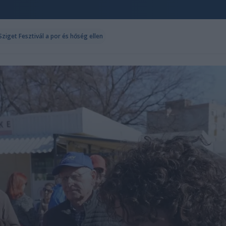
ziget Fesztivál a por és hőség ellen