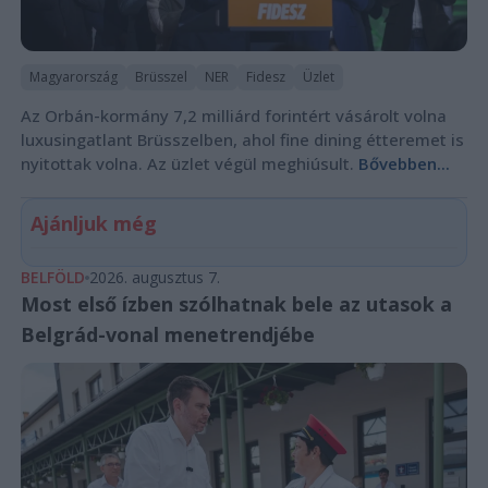
Magyarország
Brüsszel
NER
Fidesz
Üzlet
Az Orbán-kormány 7,2 milliárd forintért vásárolt volna
luxusingatlant Brüsszelben, ahol fine dining étteremet is
nyitottak volna. Az üzlet végül meghiúsult.
Bővebben...
Ajánljuk még
BELFÖLD
2026. augusztus 7.
Most első ízben szólhatnak bele az utasok a
Belgrád-vonal menetrendjébe