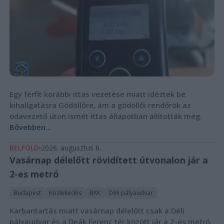
Egy férfit korábbi ittas vezetése miatt idéztek be
kihallgatásra Gödöllőre, ám a gödöllői rendőrök az
odavezető úton ismét ittas állapotban állították meg.
Bővebben...
BELFÖLD
2026. augusztus 6.
Vasárnap délelőtt rövidített útvonalon jár a
2-es metró
Budapest
Közlekedés
BKK
Déli pályaudvar
Karbantartás miatt vasárnap délelőtt csak a Déli
pályaudvar és a Deák Ferenc tér között jár a 2-es metró,