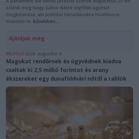
A parlament elé került javaslat szerint augusztus 25-én
szűnik meg Nagy Gábor Bálint legfőbb ügyészi
megbízatása, aki politikai támadásokra hivatkozva
mondott le.
Bővebben...
Ajánljuk még
BELFÖLD
2026. augusztus 6.
Magukat rendőrnek és ügyvédnek kiadva
csaltak ki 2,5 millió forintot és arany
ékszereket egy dunaföldvári nőtől a rablók