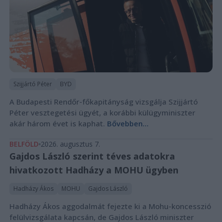
Szijjártó Péter
BYD
A Budapesti Rendőr-főkapitányság vizsgálja Szijjártó
Péter vesztegetési ügyét, a korábbi külügyminiszter
akár három évet is kaphat.
Bővebben...
BELFÖLD
2026. augusztus 7.
Gajdos László szerint téves adatokra
hivatkozott Hadházy a MOHU ügyben
Hadházy Ákos
MOHU
Gajdos László
Hadházy Ákos aggodalmát fejezte ki a Mohu-koncesszió
felülvizsgálata kapcsán, de Gajdos László miniszter