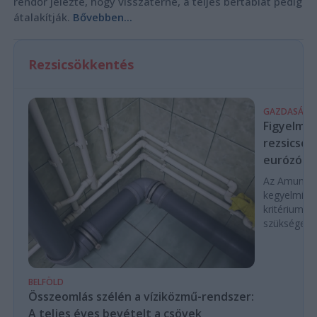
rendőr jelezte, hogy visszatérne, a teljes bértáblát pedig
átalakítják.
Bővebben...
Rezsicsökkentés
GAZDASÁG
Figyelmez
rezsicsök
eurózóná
Az Amundi 
kegyelmi id
kritériumok
szükségese
BELFÖLD
Összeomlás szélén a víziközmű-rendszer:
A teljes éves bevételt a csövek