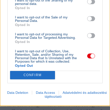
I want to opt-out of the Sharing of my
personal data.
BELFÖLD
2026. augusztus 7.
Opted In
Pósfai Gábor: közel 900 egykori rendőr térne
vissza a testülethez
I want to opt-out of the Sale of my
Personal Data.
Opted In
I want to opt-out of processing my
Personal Data for Targeted Advertising.
Opted In
I want to opt-out of Collection, Use,
Retention, Sale, and/or Sharing of my
Personal Data that Is Unrelated with the
Purposes for which it was collected.
Opted Out
CONFIRM
Data Deletion
Data Access
Adatvédelmi és adatkezelési
Rendőrség
Pósfai Gábor
tájékoztató
Pósfai Gábor belügyminiszter szerint közel 900 egykori