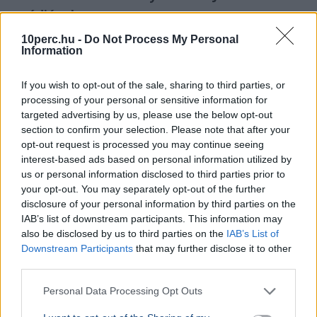
utódjának
10perc.hu -
Do Not Process My Personal
Information
If you wish to opt-out of the sale, sharing to third parties, or
processing of your personal or sensitive information for
targeted advertising by us, please use the below opt-out
section to confirm your selection. Please note that after your
opt-out request is processed you may continue seeing
interest-based ads based on personal information utilized by
us or personal information disclosed to third parties prior to
your opt-out. You may separately opt-out of the further
disclosure of your personal information by third parties on the
IAB’s list of downstream participants. This information may
also be disclosed by us to third parties on the
IAB’s List of
Lázár János
Downstream Participants
that may further disclose it to other
third parties.
Négy jelölt közül választhat a Magyar Tenisz Szövetség
új elnököt szeptember 26-án, Lázár János májusi
Personal Data Processing Opt Outs
lemondása után.
Bővebben...