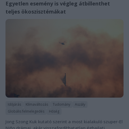
Egyetlen esemény is végleg átbillenthet
teljes ökoszisztémákat
Időjárás
Klímaváltozás
Tudomány
Aszály
Globális felmelegedés
Hőség
Jong Szong Kuk kutató szerint a most kialakuló szuper-El
Niño drámai, akár visszafordíthatatlan éghajlati