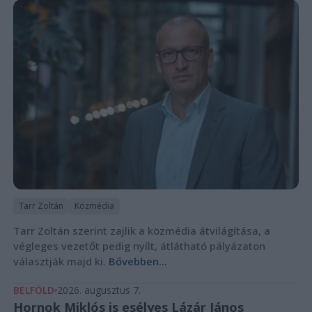
Tarr Zoltán
Közmédia
Tarr Zoltán szerint zajlik a közmédia átvilágítása, a
végleges vezetőt pedig nyílt, átlátható pályázaton
választják majd ki.
Bővebben...
BELFÖLD
2026. augusztus 7.
Hornok Miklós is esélyes Lázár János