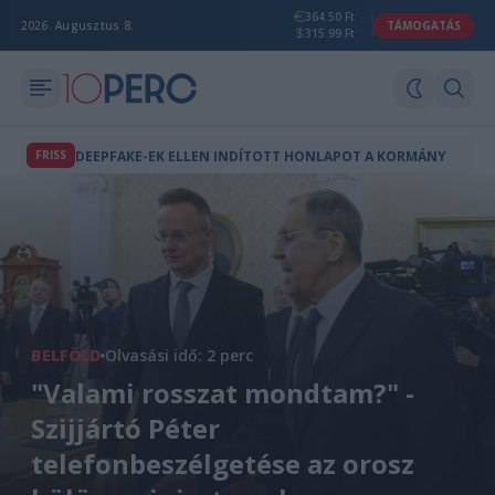
364.50 Ft
2026. Augusztus 8.
TÁMOGATÁS
315.99 Ft
FRISS
DEEPFAKE-EK ELLEN INDÍTOTT HONLAPOT A KORMÁNY
BELFÖLD
Olvasási idő: 2 perc
"Valami rosszat mondtam?" -
Szijjártó Péter
telefonbeszélgetése az orosz