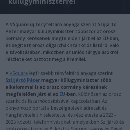
külügyminiszterrel
A VSquare új tényfeltáró anyaga szerint Szijjártó
Péter magyar külügyminiszter többször az orosz
kormány kérésének megfelelően járt el az EU-ban,
és segített orosz oligarchák szankciós listáról való
eltávolításában, miközben az uniós tárgyalásokról
részleteket osztott meg a Kremllel.
A
VSquare
legfrissebb tényfeltáró anyaga szerint
Szijjártó Péter
magyar külügyminiszter több
alkalommal is az orosz kormány kérésének
megfelelően járt el az
EU
-ban
, különösen az orosz
szankciós lista módosításával kapcsolatban. Az
oknyomozó portál a beszélgetések átiratait és
hangfelvételeit hitelesítette, és részletezte a 2023–
2025 közötti telefonhívásokat, amelyekben Szijjártó és
több orosz tisztviselő, köztük Szergej Lavrov és Pavel