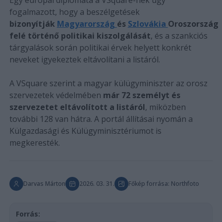
fogalmazott, hogy a beszélgetések
bizonyítják
Magyarország
és
Szlovákia
Oroszország
felé történő politikai kiszolgálását
, és a szankciós
tárgyalások során politikai érvek helyett konkrét
neveket igyekeztek eltávolítani a listáról.
A VSquare szerint a magyar külügyminiszter az orosz
szervezetek védelmében
már 72 személyt és
szervezetet eltávolított a listáról
, miközben
további 128 van hátra. A portál állításai nyomán a
Külgazdasági és Külügyminisztériumot is
megkeresték.
Darvas Márton
2026. 03. 31.
Főkép forrása: Northfoto
Forrás: