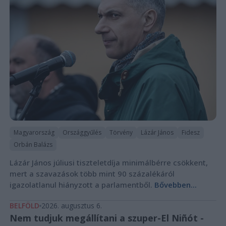
Magyarország
Országgyűlés
Törvény
Lázár János
Fidesz
Orbán Balázs
Lázár János júliusi tiszteletdíja minimálbérre csökkent,
mert a szavazások több mint 90 százalékáról
igazolatlanul hiányzott a parlamentből.
Bővebben...
BELFÖLD
2026. augusztus 6.
Nem tudjuk megállítani a szuper-El Niñót -