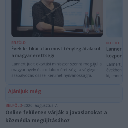
BELFÖLD
BELFÖLD
Évek kritikái után most tényleg átalakul
Lannert Ju
a magyar érettségi
központo
Lannert Judit oktatási miniszter szerint megújul a
Lannert Judi
magyar nyelv és irodalom érettségi, a végleges
években túl
szabályozás ősszel kerülhet nyilvánosságra.
ki, ennek m
Ajánljuk még
BELFÖLD
2026. augusztus 7.
Online felületen várják a javaslatokat a
közmédia megújításához