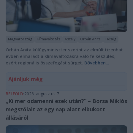
Magyarország
Klímaváltozás
Aszály
Orbán Anita
Hőség
Orbán Anita külügyminiszter szerint az elmúlt tizenhat
évben elmaradt a klímaváltozásra való felkészülés,
ezért regionális összefogást sürget.
Bővebben...
Ajánljuk még
BELFÖLD
2026. augusztus 7.
„Ki mer odamenni ezek után?” – Borsa Miklós
megszólalt az egy nap alatt elbukott
állásáról