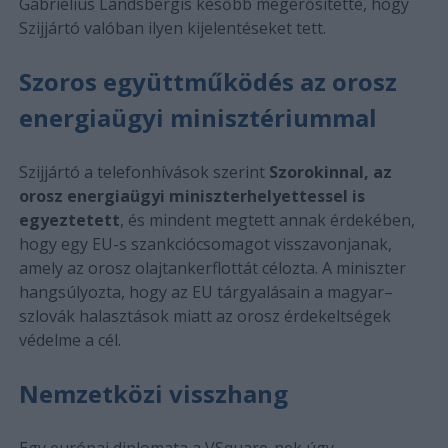
Gabrielius Landsbergis később megerősítette, hogy
Szijjártó valóban ilyen kijelentéseket tett.
Szoros együttműködés az orosz
energiaügyi minisztériummal
Szijjártó a telefonhívások szerint
Szorokinnal, az
orosz energiaügyi miniszterhelyettessel is
egyeztetett
, és mindent megtett annak érdekében,
hogy egy EU-s szankciócsomagot visszavonjanak,
amely az orosz olajtankerflottát célozta. A miniszter
hangsúlyozta, hogy az EU tárgyalásain a magyar–
szlovák halasztások miatt az orosz érdekeltségek
védelme a cél.
Nemzetközi visszhang
Egy európai diplomata a VSquare-nek úgy