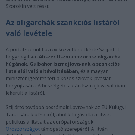
Szorokin vett részt.
Az oligarchák szankciós listáról
való levétele
A portál szerint Lavrov közvetlenül kérte Szijjártót,
hogy segítsen
Aliszer Uszmanov orosz oligarcha
húgának, Gulbahor Iszmajlova-nak a szankciós
lista alól való eltávolításában
, és a magyar
miniszter ígéretet tett a közös szlovák javaslat
benyújtására. A beszélgetés után Iszmajlova valóban
lekerült a listáról.
Szijjártó továbbá beszámolt Lavrovnak az EU Külügyi
Tanácsának üléseiről, ahol kifogásolta a litván
politikus állításait az európai országok
Oroszországot
támogató szerepéről. A litván