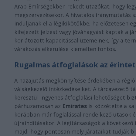
Arab Emírségekben rekedt utazókat, hogy legy
megszervezésekor. A hivatalos iránymutatás s
induljanak el a légikikötőkbe, ha előzetesen eg
kifejezett jelzést vagy jóváhagyást kaptak a já
korlátozott kapacitással üzemelnek, így a ter
várakozás elkerülése kiemelten fontos.
Rugalmas átfoglalások az érintet
A hazajutás megkönnyítése érdekében a régió 
válságkezelő intézkedéseiket. A tárcavezető t
keresztül ingyenes átfoglalási lehetőséget bizt
párhuzamosan az
Emirates
is közzétette a sa
korábban már foglalással rendelkező utasok é
újraindításakor. A légitársaságok a következő
majd, hogy pontosan mely járataikat tudják bi