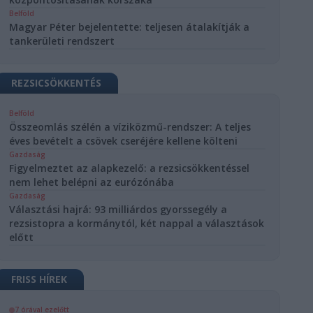
Belföld
Magyar Péter bejelentette: teljesen átalakítják a
tankerületi rendszert
REZSICSÖKKENTÉS
Belföld
Összeomlás szélén a víziközmű-rendszer: A teljes
éves bevételt a csövek cseréjére kellene költeni
Gazdaság
Figyelmeztet az alapkezelő: a rezsicsökkentéssel
nem lehet belépni az eurózónába
Gazdaság
Választási hajrá: 93 milliárdos gyorssegély a
rezsistopra a kormánytól, két nappal a választások
előtt
FRISS HÍREK
7 órával ezelőtt